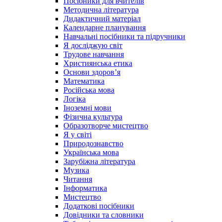
Посібники для вчителів
Методична література
Дидактичний матеріал
Календарне планування
Навчальні посібники та підручники
Я досліджую світ
Трудове навчання
Християнська етика
Основи здоров’я
Математика
Російська мова
Логіка
Іноземні мови
Фізична культура
Образотворче мистецтво
Я у світі
Природознавство
Українська мова
Зарубіжна література
Музика
Читання
Інформатика
Мистецтво
Додаткові посібники
Довідники та словники