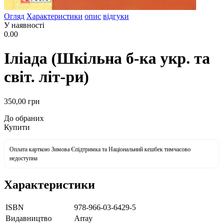
Огляд
Характеристики
опис
відгуки
У наявності
0.00
Іліада (Шкільна б-ка укр. та
світ. літ-ри)
350
,00
грн
До обраних
Купити
Оплата карткою Зимова Єпідтримка та Національний кешбек тимчасово
недоступна
Характеристики
ISBN
978-966-03-6429-5
Видавництво
Array