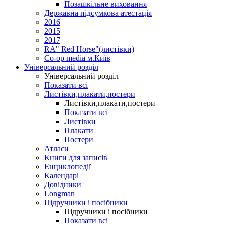
Позашкільне виховання
Державна підсумкова атестація
2016
2015
2017
RA" Red Horse"(листівки)
Co-op media м.Київ
Універсальний розділ
Універсальний розділ
Показати всі
Листівки,плакати,постери
Листівки,плакати,постери
Показати всі
Листівки
Плакати
Постери
Атласи
Книги для записів
Енциклопедії
Календарі
Довідники
Longman
Підручники і посібники
Підручники і посібники
Показати всі