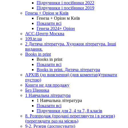
Підручники і посібники 2022
Підручники і посібники 2019
Генеза + Оріон м Київ
Генеза + Оріон м Київ
Показати всі
Генеза 2024+ Оріон
АСС-Центр Москва
109.te.ua
2 Дитяча література. Художня література. Інші
видання.
Books in print
Books in print
Показати всі
Books in print. Дитяча література
АРХІВ (до вияснення) (див коментар)(тримати
пустою)
Книги не для продажу
Без Цінника
1 Навчальна література
1 Навчальна література
Показати всі
Підручники для 2, 4 та 7, 8 класів
8. Розпродаж (продані переглянути і в резерв)
(переглядати раз на місяць)
9-2. Резерв (досписувати)