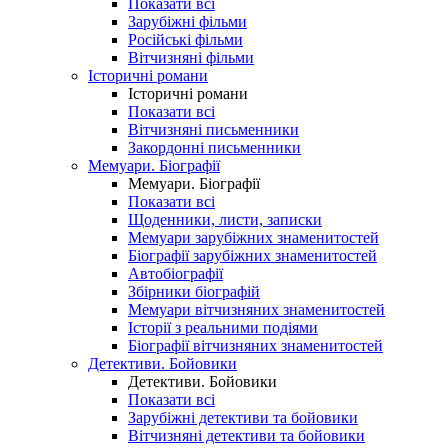
Показати всі
Зарубіжні фільми
Російські фільми
Вітчизняні фільми
Історичні романи
Історичні романи
Показати всі
Вітчизняні письменники
Закордонні письменники
Мемуари. Біографії
Мемуари. Біографії
Показати всі
Щоденники, листи, записки
Мемуари зарубіжних знаменитостей
Біографії зарубіжних знаменитостей
Автобіографії
Збірники біографій
Мемуари вітчизняних знаменитостей
Історії з реальними подіями
Біографії вітчизняних знаменитостей
Детективи. Бойовики
Детективи. Бойовики
Показати всі
Зарубіжні детективи та бойовики
Вітчизняні детективи та бойовики