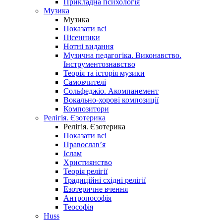
Прикладна психологія
Музика
Музика
Показати всі
Пісенники
Нотні видання
Музична педагогіка. Виконавство.
Інструментознавство
Теорія та історія музики
Самовчителі
Сольфеджіо. Акомпанемент
Вокально-хорові композиції
Композитори
Релігія. Єзотерика
Релігія. Єзотерика
Показати всі
Православ’я
Іслам
Християнство
Теорія релігії
Традиційні східні релігії
Езотеричне вчення
Антропософія
Теософія
Huss