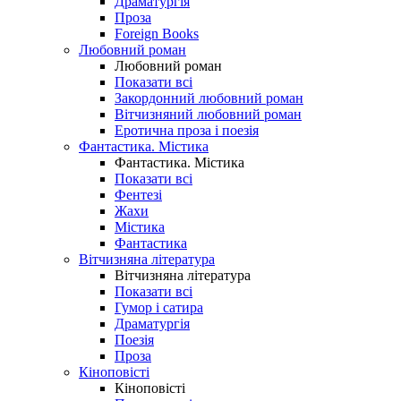
Драматургія
Проза
Foreign Books
Любовний роман
Любовний роман
Показати всі
Закордонний любовний роман
Вітчизняний любовний роман
Еротична проза і поезія
Фантастика. Містика
Фантастика. Містика
Показати всі
Фентезі
Жахи
Містика
Фантастика
Вітчизняна література
Вітчизняна література
Показати всі
Гумор і сатира
Драматургія
Поезія
Проза
Кіноповісті
Кіноповісті