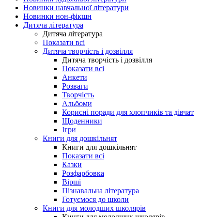
Новинки навчальної літератури
Новинки нон-фікшн
Дитяча література
Дитяча література
Показати всі
Дитяча творчість і дозвілля
Дитяча творчість і дозвілля
Показати всі
Анкети
Розваги
Творчість
Альбоми
Корисні поради для хлопчиків та дівчат
Щоденники
Ігри
Книги для дошкільнят
Книги для дошкільнят
Показати всі
Казки
Розфарбовка
Вірші
Пізнавальна література
Готуємося до школи
Книги для молодших школярів
Книги для молодших школярів