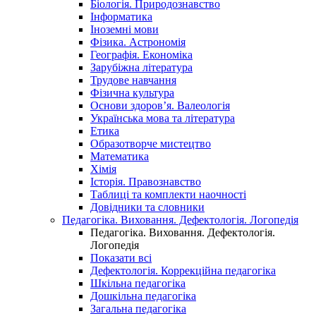
Біологія. Природознавство
Інформатика
Іноземні мови
Фізика. Астрономія
Географія. Економіка
Зарубіжна література
Трудове навчання
Фізична культура
Основи здоров’я. Валеологія
Українська мова та література
Етика
Образотворче мистецтво
Математика
Хімія
Історія. Правознавство
Таблиці та комплекти наочності
Довідники та словники
Педагогіка. Виховання. Дефектологія. Логопедія
Педагогіка. Виховання. Дефектологія.
Логопедія
Показати всі
Дефектологія. Коррекційна педагогіка
Шкільна педагогіка
Дошкільна педагогіка
Загальна педагогіка