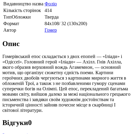
Видавництво назва
Фоліо
Кількість сторінок
414
ТипОбложки
Тверда
Формат
84х108/ 32 (130х200)
Автор
Гомер
Опис
Гомерівський епос складається з двох епопей — «Іліади» і
«Одіссеї». Головний герой «Іліади» — Ахілл. Гнів Ахілла,
якого образив верховний вождь Агамемнон, — основний
мотив, що організує сюжетну єдність поеми. Картини
героїчних двобоїв чергуються з картинами мирного життя в
обложеній Трої, а також з не позбавленими гумору сценами
суперечки богів на Олімпі. Цей епос, перекладений багатьма
мовами світу, вийшов далеко за межі національного грецького
письменства і завдяки своїм художнім достоїнствам та
історичній цінності зайняв почесне місце в скарбниці І
світової літератури.
Відгуки
0