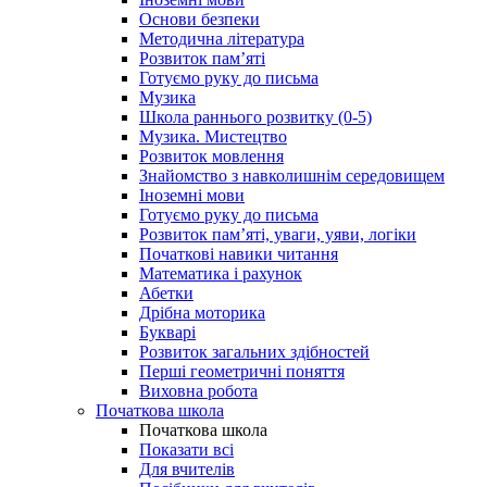
Основи безпеки
Методична література
Розвиток пам’яті
Готуємо руку до письма
Музика
Школа раннього розвитку (0-5)
Музика. Мистецтво
Розвиток мовлення
Знайомство з навколишнім середовищем
Іноземні мови
Готуємо руку до письма
Розвиток пам’яті, уваги, уяви, логіки
Початкові навики читання
Математика і рахунок
Абетки
Дрібна моторика
Букварі
Розвиток загальних здібностей
Перші геометричні поняття
Виховна робота
Початкова школа
Початкова школа
Показати всі
Для вчителів