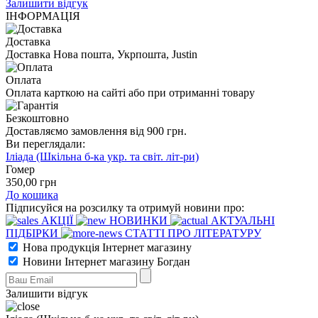
Залишити відгук
ІНФОРМАЦІЯ
Доставка
Доставка Нова пошта, Укрпошта, Justin
Оплата
Оплата карткою на сайті або при отриманні товару
Безкоштовно
Доставляємо замовлення від 900 грн.
Ви переглядали:
Іліада (Шкільна б-ка укр. та світ. літ-ри)
Гомер
350
,00
грн
До кошика
Підписуйся на розсилку та отримуй новини про:
АКЦІЇ
НОВИНКИ
АКТУАЛЬНІ
ПІДБІРКИ
СТАТТІ ПРО ЛІТЕРАТУРУ
Нова продукція Інтернет магазину
Новини Інтернет магазину Богдан
Залишити відгук