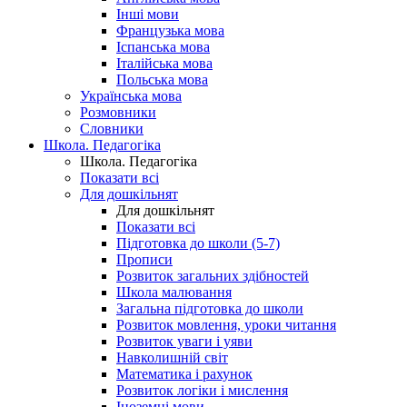
Інші мови
Французька мова
Іспанська мова
Італійська мова
Польська мова
Українська мова
Розмовники
Словники
Школа. Педагогіка
Школа. Педагогіка
Показати всі
Для дошкільнят
Для дошкільнят
Показати всі
Підготовка до школи (5-7)
Прописи
Розвиток загальних здібностей
Школа малювання
Загальна підготовка до школи
Розвиток мовлення, уроки читання
Розвиток уваги і уяви
Навколишній світ
Математика і рахунок
Розвиток логіки і мислення
Іноземні мови