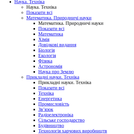
Наука. Техніка
Наука. Техніка
Показати всі
Математика. Природничі науки
Математика. Природничі науки
Показати всі
Математика
Хімія
Довідкові видання
Біологія
Екологія
Фізика
Астрономія
Наука про Землю
Прикладні науки. Техніка
Прикладні науки. Техніка
Показати всі
Техніка
Енергетика
Промисловість
Зв’язок
Радіоелектроніка
Сільське господарство
Будівництво
Технологія харчових виробництв