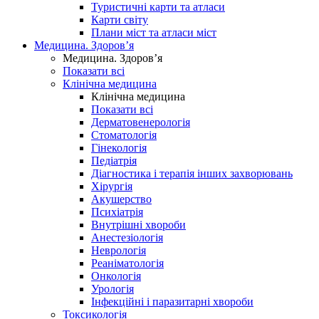
Туристичні карти та атласи
Карти світу
Плани міст та атласи міст
Медицина. Здоров’я
Медицина. Здоров’я
Показати всі
Клінічна медицина
Клінічна медицина
Показати всі
Дерматовенерологія
Стоматологія
Гінекологія
Педіатрія
Діагностика і терапія інших захворювань
Хірургія
Акушерство
Психіатрія
Внутрішні хвороби
Анестезіологія
Неврологія
Реаніматологія
Онкологія
Урологія
Інфекційні і паразитарні хвороби
Токсикологія