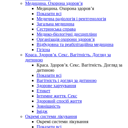
Медицина. Охорона здоров’я
Медицина. Охорона здоров’я
Показати всі
Медична радіологія і рентгенологія
Загальна медицина
Сестринська справа
Медико-біологічні дисципліни
Організація охорони здоров’я
Відбудовна та реабілітаційна медицина
Гігієна
Краса. Здоров’я. Секс. Вагітність. Догляд за
дитиною
Краса. Здоров’я. Секс. Вагітність. Догляд за
дитиною
Показати всі
Вагітність і догляд за дитиною
Здорове харчування
Етикет
Інтимне життя. Секс
Здоровий спосіб життя
Зовнішність
Імідж
Окремі системи лікування
Окремі системи лікування
Показати всі