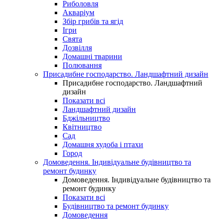
Риболовля
Акваріум
Збір грибів та ягід
Ігри
Свята
Дозвілля
Домашні тварини
Полювання
Присадибне господарство. Ландшафтний дизайн
Присадибне господарство. Ландшафтний
дизайн
Показати всі
Ландшафтний дизайн
Бджільництво
Квітництво
Сад
Домашня худоба і птахи
Город
Домоведення. Індивідуальне будівництво та
ремонт будинку
Домоведення. Індивідуальне будівництво та
ремонт будинку
Показати всі
Будівництво та ремонт будинку
Домоведення