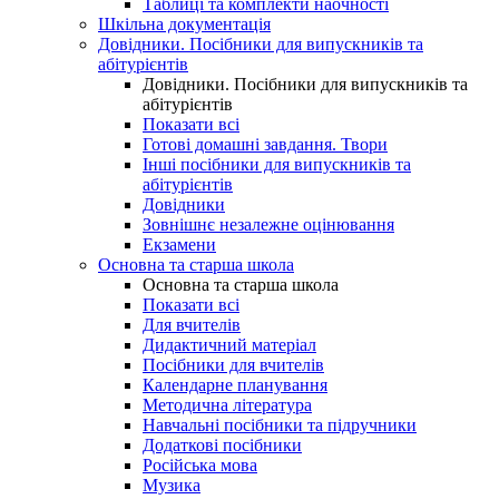
Таблиці та комплекти наочності
Шкільна документація
Довідники. Посібники для випускників та
абітурієнтів
Довідники. Посібники для випускників та
абітурієнтів
Показати всі
Готові домашні завдання. Твори
Інші посібники для випускників та
абітурієнтів
Довідники
Зовнішнє незалежне оцінювання
Екзамени
Основна та старша школа
Основна та старша школа
Показати всі
Для вчителів
Дидактичний матеріал
Посібники для вчителів
Календарне планування
Методична література
Навчальні посібники та підручники
Додаткові посібники
Російська мова
Музика