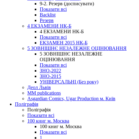
9-2. Резерв (досписувати)
Показати всі
Backlist
Резерв
4 ЕКЗАМЕНИ НК-Б
4 ЕКЗАМЕНИ НК-Б
Показати всі
ЕКЗАМЕН 2015 НК-Б
5 ЗОВНІШНЄ НЕЗАЛЕЖНЕ ОЦІНЮВАННЯ
5 ЗОВНІШНЄ НЕЗАЛЕЖНЕ
ОЦІНЮВАННЯ
Показати всі
ЗНО-2022
ЗНО-2015
УНІВЕРСАЛЬНІ (Без року)
Деол Львів
MM publications
Asgardian Comics, Ugar Production м. Київ
Поліграфія
Поліграфія
Показати всі
100 книг м. Москва
100 книг м. Москва
Показати всі
1