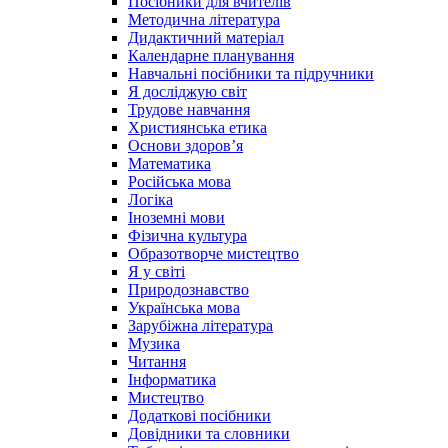
Посібники для вчителів
Методична література
Дидактичний матеріал
Календарне планування
Навчальні посібники та підручники
Я досліджую світ
Трудове навчання
Християнська етика
Основи здоров’я
Математика
Російська мова
Логіка
Іноземні мови
Фізична культура
Образотворче мистецтво
Я у світі
Природознавство
Українська мова
Зарубіжна література
Музика
Читання
Інформатика
Мистецтво
Додаткові посібники
Довідники та словники