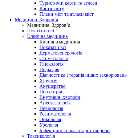
Туристичні карти та атласи
Карти світу
Плани міст та атласи міст
Медицина. Здоров’я
Медицина. Здоров’я
Показати всі
Клінічна медицина
Клінічна медицина
Показати всі
Дерматовенерологія
Стоматологія
Гінекологія
Педіатрія
Діагностика і терапія інших захворювань
Хірургія
Акушерство
Психіатрія
Внутрішні хвороби
Анестезіологія
Неврологія
Реаніматологія
Онкологія
Урологія
Інфекційні і паразитарні хвороби
Токсикологія