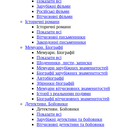
Показати всі
Зарубіжні фільми
Російські фільми
Вітчизняні фільми
Історичні романи
Історичні романи
Показати всі
Вітчизняні письменники
Закордонні письменники
Мемуари. Біографії
Мемуари. Біографії
Показати всі
Щоденники, листи, записки
Мемуари зарубіжних знаменитостей
Біографії зарубіжних знаменитостей
Автобіографії
Збірники біографій
Мемуари вітчизняних знаменитостей
Історії з реальними подіями
Біографії вітчизняних знаменитостей
Детективи. Бойовики
Детективи. Бойовики
Показати всі
Зарубіжні детективи та бойовики
Вітчизняні детективи та бойовики