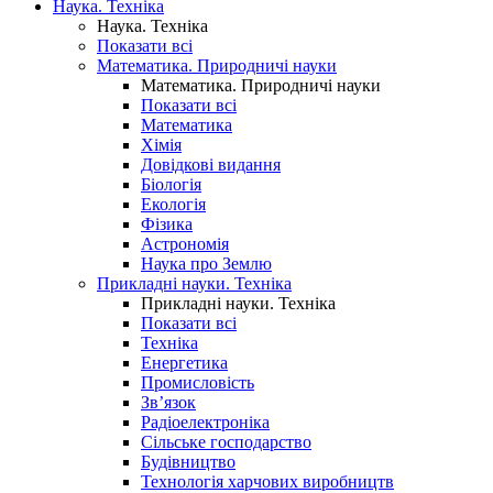
Наука. Техніка
Наука. Техніка
Показати всі
Математика. Природничі науки
Математика. Природничі науки
Показати всі
Математика
Хімія
Довідкові видання
Біологія
Екологія
Фізика
Астрономія
Наука про Землю
Прикладні науки. Техніка
Прикладні науки. Техніка
Показати всі
Техніка
Енергетика
Промисловість
Зв’язок
Радіоелектроніка
Сільське господарство
Будівництво
Технологія харчових виробництв