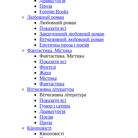
Драматургія
Проза
Foreign Books
Любовний роман
Любовний роман
Показати всі
Закордонний любовний роман
Вітчизняний любовний роман
Еротична проза і поезія
Фантастика. Містика
Фантастика. Містика
Показати всі
Фентезі
Жахи
Містика
Фантастика
Вітчизняна література
Вітчизняна література
Показати всі
Гумор і сатира
Драматургія
Поезія
Проза
Кіноповісті
Кіноповісті