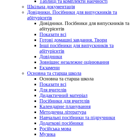
Таблиці та комплекти наочності
Шкільна документація
Довідники. Посібники для випускників та
абітурієнтів
Довідники. Посібники для випускників та
абітурієнтів
Показати всі
Готові домашні завдання. Твори
Інші посібники для випускників та
абітурієнтів
Довідники
Зовнішнє незалежне оцінювання
Екзамени
Основна та старша школа
Основна та старша школа
Показати всі
Для вчителів
Дидактичний матеріал
Посібники для вчителів
Календарне планування
Методична література
Навчальні посібники та підручники
Додаткові посібники
Російська мова
Музика