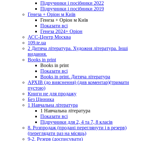
Підручники і посібники 2022
Підручники і посібники 2019
Генеза + Оріон м Київ
Генеза + Оріон м Київ
Показати всі
Генеза 2024+ Оріон
АСС-Центр Москва
109.te.ua
2 Дитяча література. Художня література. Інші
видання.
Books in print
Books in print
Показати всі
Books in print. Дитяча література
АРХІВ (до вияснення) (див коментар)(тримати
пустою)
Книги не для продажу
Без Цінника
1 Навчальна література
1 Навчальна література
Показати всі
Підручники для 2, 4 та 7, 8 класів
8. Розпродаж (продані переглянути і в резерв)
(переглядати раз на місяць)
9-2. Резерв (досписувати)