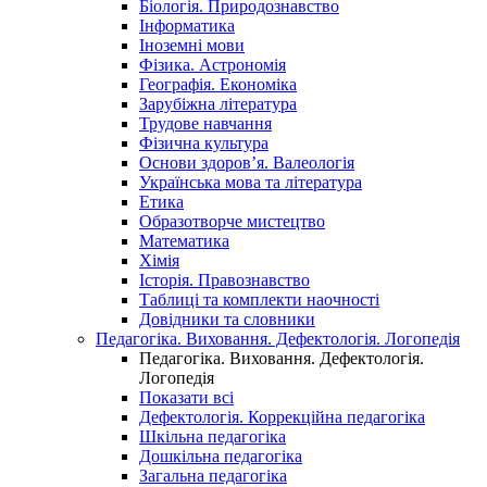
Біологія. Природознавство
Інформатика
Іноземні мови
Фізика. Астрономія
Географія. Економіка
Зарубіжна література
Трудове навчання
Фізична культура
Основи здоров’я. Валеологія
Українська мова та література
Етика
Образотворче мистецтво
Математика
Хімія
Історія. Правознавство
Таблиці та комплекти наочності
Довідники та словники
Педагогіка. Виховання. Дефектологія. Логопедія
Педагогіка. Виховання. Дефектологія.
Логопедія
Показати всі
Дефектологія. Коррекційна педагогіка
Шкільна педагогіка
Дошкільна педагогіка
Загальна педагогіка