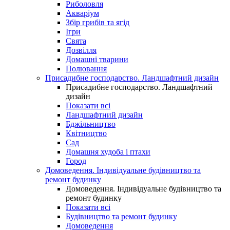
Риболовля
Акваріум
Збір грибів та ягід
Ігри
Свята
Дозвілля
Домашні тварини
Полювання
Присадибне господарство. Ландшафтний дизайн
Присадибне господарство. Ландшафтний
дизайн
Показати всі
Ландшафтний дизайн
Бджільництво
Квітництво
Сад
Домашня худоба і птахи
Город
Домоведення. Індивідуальне будівництво та
ремонт будинку
Домоведення. Індивідуальне будівництво та
ремонт будинку
Показати всі
Будівництво та ремонт будинку
Домоведення