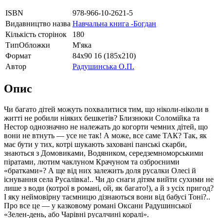
ISBN
978-966-10-2621-5
Видавництво назва
Навчальна книга -Богдан
Кількість сторінок
180
ТипОбложки
М'яка
Формат
84х90 16 (185х210)
Автор
Радушинська О.П.
Опис
Чи багато дітей можуть похвалитися тим, що ніколи-ніколи в
житті не робили ніяких бешкетів? Близнюки Соломійка та
Нестор однозначно не належать до когорти чемних дітей, що
вони не втнуть — усе не так! А може, все саме ТАК? Так, як
має бути у тих, котрі шукають заховані панські скарби,
знаються з Домовиками, Водяником, середземноморськими
піратами, лютим чаклуном Крачуном та озброєними
«братками»? А ще від них залежить доля русалки Олесі й
існування села Русалівка!.. Чи до снаги дітям вийти сухими не
лише з води (котрої в романі, ой, як багато!), а й з усіх пригод?
І яку неймовірну таємницю дізнаються вони від бабусі Тоні?..
Про все це — у казковому романі Оксани Радушинської
«Зелен-день, або Чарівні русалчині коралі».