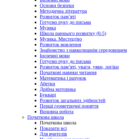
Основи безпеки
Методична література
Розвиток пам’яті
Готуємо руку до письма
Музика
Школа раннього розвитку (0-5)
Музика. Мистецтво
Розвиток мовлення
Знайомство з навколишнім середовищем
Іноземні мови
Готуємо руку до письма
Розвиток пам’яті, уваги, уяви, логіки
Початкові навики читання
Математика і рахунок
Абетки
Дрібна моторика
Букварі
Розвиток загальних здібностей
Перші геометричні поняття
Виховна робота
Початкова школа
Початкова школа
Показати всі
Для вчителів