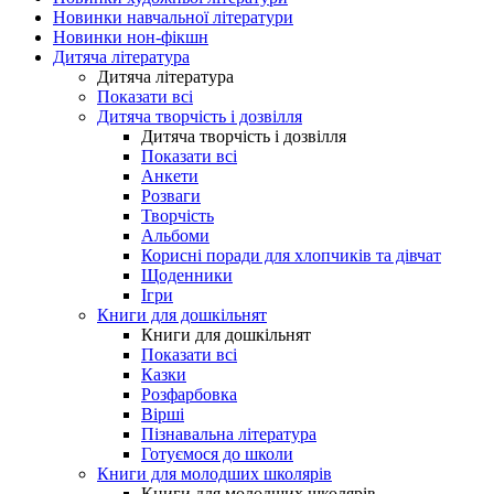
Новинки навчальної літератури
Новинки нон-фікшн
Дитяча література
Дитяча література
Показати всі
Дитяча творчість і дозвілля
Дитяча творчість і дозвілля
Показати всі
Анкети
Розваги
Творчість
Альбоми
Корисні поради для хлопчиків та дівчат
Щоденники
Ігри
Книги для дошкільнят
Книги для дошкільнят
Показати всі
Казки
Розфарбовка
Вірші
Пізнавальна література
Готуємося до школи
Книги для молодших школярів
Книги для молодших школярів