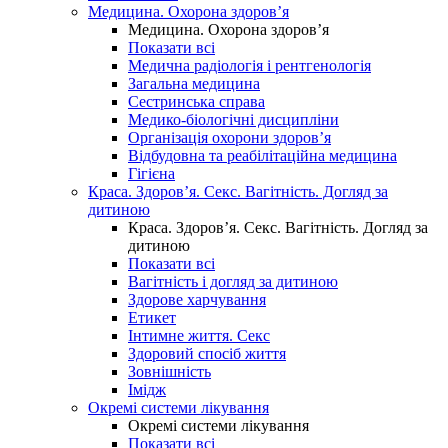
Медицина. Охорона здоров’я
Медицина. Охорона здоров’я
Показати всі
Медична радіологія і рентгенологія
Загальна медицина
Сестринська справа
Медико-біологічні дисципліни
Організація охорони здоров’я
Відбудовна та реабілітаційна медицина
Гігієна
Краса. Здоров’я. Секс. Вагітність. Догляд за
дитиною
Краса. Здоров’я. Секс. Вагітність. Догляд за
дитиною
Показати всі
Вагітність і догляд за дитиною
Здорове харчування
Етикет
Інтимне життя. Секс
Здоровий спосіб життя
Зовнішність
Імідж
Окремі системи лікування
Окремі системи лікування
Показати всі