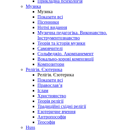
Прикладна психологія
Музика
Музика
Показати всі
Пісенники
Нотні видання
Музична педагогіка. Виконавство.
Інструментознавство
Теорія та історія музики
Самовчителі
Сольфеджіо. Акомпанемент
Вокально-хорові композиції
Композитори
Релігія. Єзотерика
Релігія. Єзотерика
Показати всі
Православ’я
Іслам
Християнство
Теорія релігії
Традиційні східні релігії
Езотеричне вчення
Антропософія
Теософія
Huss