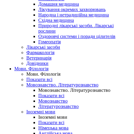
Домашня медицина
Лікування окремих захворювань
Народна і нетрадиційна медицина
Східна медицина
Природні лікарські засоби. Лікарські
рослини
Оздоровчі системи і поради цілителів
Гомеопатія
Лікарські засоби
Фармакологія
Ветеринарія
Довідники
Мови. Філологія
Мови. Філологія
Показати всі
Мовознавство. Літературознавство
Мовознавство. Літературознавство
Показати всі
Мовознавство
Літературознавство
Іноземні мови
Іноземні мови
Показати всі
Німецька мова
Англійська мова