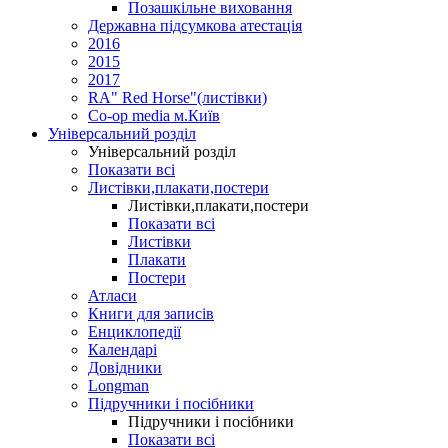
Позашкільне виховання
Державна підсумкова атестація
2016
2015
2017
RA" Red Horse"(листівки)
Co-op media м.Київ
Універсальний розділ
Універсальний розділ
Показати всі
Листівки,плакати,постери
Листівки,плакати,постери
Показати всі
Листівки
Плакати
Постери
Атласи
Книги для записів
Енциклопедії
Календарі
Довідники
Longman
Підручники і посібники
Підручники і посібники
Показати всі