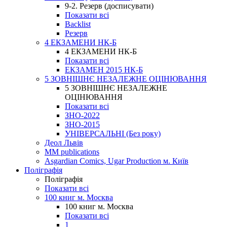
9-2. Резерв (досписувати)
Показати всі
Backlist
Резерв
4 ЕКЗАМЕНИ НК-Б
4 ЕКЗАМЕНИ НК-Б
Показати всі
ЕКЗАМЕН 2015 НК-Б
5 ЗОВНІШНЄ НЕЗАЛЕЖНЕ ОЦІНЮВАННЯ
5 ЗОВНІШНЄ НЕЗАЛЕЖНЕ
ОЦІНЮВАННЯ
Показати всі
ЗНО-2022
ЗНО-2015
УНІВЕРСАЛЬНІ (Без року)
Деол Львів
MM publications
Asgardian Comics, Ugar Production м. Київ
Поліграфія
Поліграфія
Показати всі
100 книг м. Москва
100 книг м. Москва
Показати всі
1