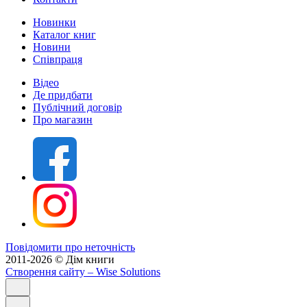
Новинки
Каталог книг
Новини
Співпраця
Відео
Де придбати
Публічний договір
Про магазин
Повідомити про неточність
2011-2026 © Дім книги
Створення сайту
– Wise Solutions