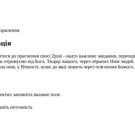
формлення
ція
тися до прагнення своєї Душі - надто важливе завдання, переоц
ми отримуємо від Бога, Творці нашого, через обраних Ним людей. 
оза ним, у Вічності, шлях до якої лежить через осягнення Божого.
ректно заповніть вказане поле
ишіть неточність