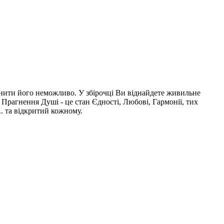
інити його неможливо. У збірочці Ви віднайдете живильне
Прагнення Душі - це стан Єдності, Любові, Гармонії, тих
.. та відкритий кожному.