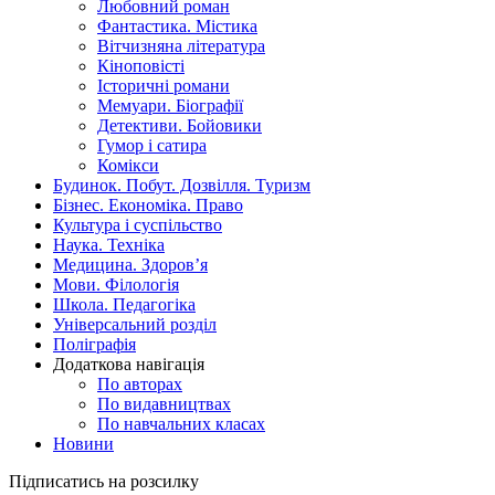
Любовний роман
Фантастика. Містика
Вітчизняна література
Кіноповісті
Історичні романи
Мемуари. Біографії
Детективи. Бойовики
Гумор і сатира
Комікси
Будинок. Побут. Дозвілля. Туризм
Бізнес. Економіка. Право
Культура і суспільство
Наука. Техніка
Медицина. Здоров’я
Мови. Філологія
Школа. Педагогіка
Універсальний розділ
Поліграфія
Додаткова навігація
По авторах
По видавництвах
По навчальних класах
Новини
Підписатись на розсилку