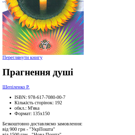
Переглянути книгу
Прагнення душі
Шепіленко Р.
ISBN:
978-617-7080-00-7
Кількість сторінок:
192
обкл.:
М'яка
Формат:
135х150
Безкоштовно доставляємо замовлення:
від 900 грн - "УкрПошта"
від 1500 грн - "Нова Пошта"