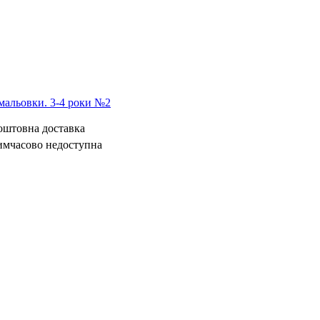
мальовки. 3-4 роки №2
коштовна доставка
имчасово недоступна