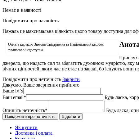
Немає в наявності
Повідомити про наявність
Нажаль це максимальна кількість цього товару доступна для о
Анота
Оплата карткою Зимова Єпідтримка та Національний кешбек
тимчасово недоступна
Прислуха
джерело, що надасть сил та збагатить духовною мудрістю, яку 
вічних цінностей, яким час не стає на заваді, бо існують вони п
Повідомити про неточність
Закрити
Дякуємо. Ваше звернення прийнято
Ваше ім`я
Ваш email
*
Будь ласка, кор
Опишіть неточність
*
Будь ласка, оп
Як купити
Доставка і оплата
Контакти