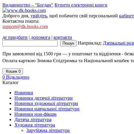
Видавництво – "Богдан"
Купити електронні книги
Доброго дня,
увійдіть
, щоб побачити свій персональний
кабінет
Контактна пошта:
support@dk-books.com
де придбати
|
допомога
|
контакти
Наприклад:
Дзеркальні роз
При замовленні від 1500 грн — у поштомат та відділення - без
Оплата карткою Зимова Єпідтримка та Національний кешбек т
Кошик
0
0
Відкладено
Каталог
Новинки
Новинки дитячої літератури
Новинки художньої літератури
Новинки навчальної літератури
Новинки нон-фікшн
Дитяча література
Художня література
Зарубіжна література