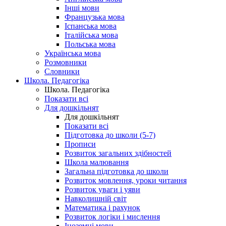
Інші мови
Французька мова
Іспанська мова
Італійська мова
Польська мова
Українська мова
Розмовники
Словники
Школа. Педагогіка
Школа. Педагогіка
Показати всі
Для дошкільнят
Для дошкільнят
Показати всі
Підготовка до школи (5-7)
Прописи
Розвиток загальних здібностей
Школа малювання
Загальна підготовка до школи
Розвиток мовлення, уроки читання
Розвиток уваги і уяви
Навколишній світ
Математика і рахунок
Розвиток логіки і мислення
Іноземні мови