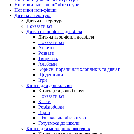
Новинки навчальної літератури
Новинки нон-фікшн
Дитяча література
Дитяча література
Показати всі
Дитяча творчість і дозвілля
Дитяча творчість і дозвілля
Показати всі
Анкети
Розваги
Творчість
Альбоми
Корисні поради для хлопчиків та дівчат
Щоденники
Ігри
Книги для дошкільнят
Книги для дошкільнят
Показати всі
Казки
Розфарбовка
Вірші
Пізнавальна література
Готуємося до школи
Книги для молодших школярів
Книги для молодших школярів