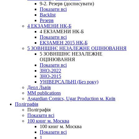
9-2. Резерв (досписувати)
Показати всі
Backlist
Резерв
4 ЕКЗАМЕНИ НК-Б
4 ЕКЗАМЕНИ НК-Б
Показати всі
ЕКЗАМЕН 2015 НК-Б
5 ЗОВНІШНЄ НЕЗАЛЕЖНЕ ОЦІНЮВАННЯ
5 ЗОВНІШНЄ НЕЗАЛЕЖНЕ
ОЦІНЮВАННЯ
Показати всі
ЗНО-2022
ЗНО-2015
УНІВЕРСАЛЬНІ (Без року)
Деол Львів
MM publications
Asgardian Comics, Ugar Production м. Київ
Поліграфія
Поліграфія
Показати всі
100 книг м. Москва
100 книг м. Москва
Показати всі
1