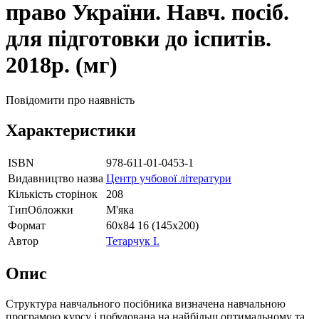
право України. Навч. посіб.
для підготовки до іспитів.
2018р. (мг)
Повідомити про наявність
Характеристики
ISBN
978-611-01-0453-1
Видавництво назва
Центр учбової літератури
Кількість сторінок
208
ТипОбложки
М'яка
Формат
60х84 16 (145х200)
Автор
Тетарчук І.
Опис
Структура навчального посібника визначена навчальною
програмою курсу і побудована на найбільш оптимальному та