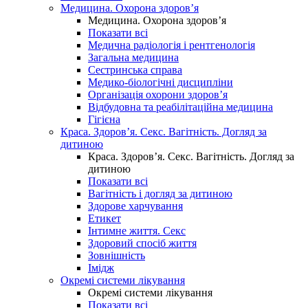
Медицина. Охорона здоров’я
Медицина. Охорона здоров’я
Показати всі
Медична радіологія і рентгенологія
Загальна медицина
Сестринська справа
Медико-біологічні дисципліни
Організація охорони здоров’я
Відбудовна та реабілітаційна медицина
Гігієна
Краса. Здоров’я. Секс. Вагітність. Догляд за
дитиною
Краса. Здоров’я. Секс. Вагітність. Догляд за
дитиною
Показати всі
Вагітність і догляд за дитиною
Здорове харчування
Етикет
Інтимне життя. Секс
Здоровий спосіб життя
Зовнішність
Імідж
Окремі системи лікування
Окремі системи лікування
Показати всі