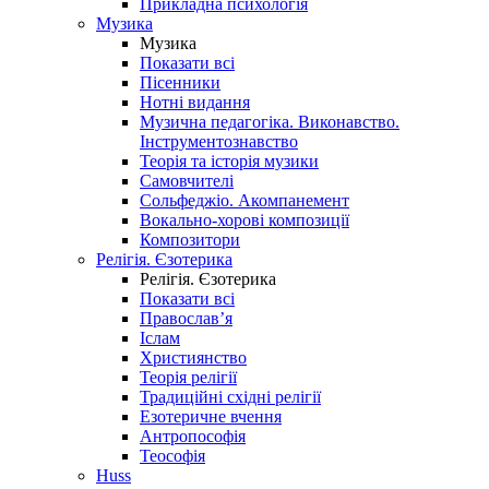
Прикладна психологія
Музика
Музика
Показати всі
Пісенники
Нотні видання
Музична педагогіка. Виконавство.
Інструментознавство
Теорія та історія музики
Самовчителі
Сольфеджіо. Акомпанемент
Вокально-хорові композиції
Композитори
Релігія. Єзотерика
Релігія. Єзотерика
Показати всі
Православ’я
Іслам
Християнство
Теорія релігії
Традиційні східні релігії
Езотеричне вчення
Антропософія
Теософія
Huss