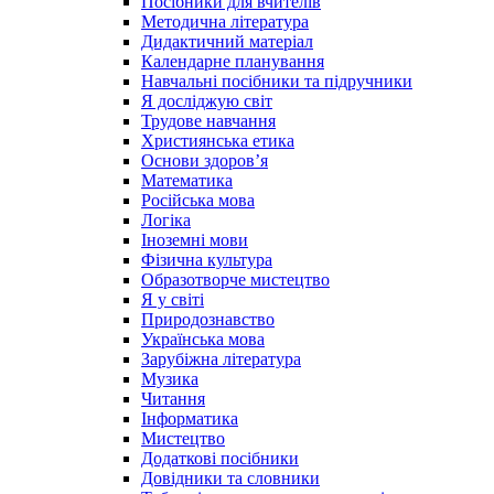
Посібники для вчителів
Методична література
Дидактичний матеріал
Календарне планування
Навчальні посібники та підручники
Я досліджую світ
Трудове навчання
Християнська етика
Основи здоров’я
Математика
Російська мова
Логіка
Іноземні мови
Фізична культура
Образотворче мистецтво
Я у світі
Природознавство
Українська мова
Зарубіжна література
Музика
Читання
Інформатика
Мистецтво
Додаткові посібники
Довідники та словники