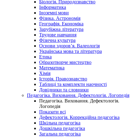
Біологія. Природознавство
Інформатика
Іноземні мови
Фізика. Астрономія
Географія. Економіка
Зарубіжна література
Трудове навчання
Фізична культура
Основи здоров’я. Валеологія
Українська мова та література
Етика
Образотворче мистецтво
Математика
Хімія
Історія. Правознавство
Таблиці та комплекти наочності
Довідники та словники
Педагогіка. Виховання. Дефектологія. Логопедія
Педагогіка. Виховання. Дефектологія.
Логопедія
Показати всі
Дефектологія. Коррекційна педагогіка
Шкільна педагогіка
Дошкільна педагогіка
Загальна педагогіка