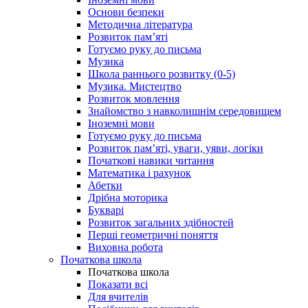
Основи безпеки
Методична література
Розвиток пам’яті
Готуємо руку до письма
Музика
Школа раннього розвитку (0-5)
Музика. Мистецтво
Розвиток мовлення
Знайомство з навколишнім середовищем
Іноземні мови
Готуємо руку до письма
Розвиток пам’яті, уваги, уяви, логіки
Початкові навики читання
Математика і рахунок
Абетки
Дрібна моторика
Букварі
Розвиток загальних здібностей
Перші геометричні поняття
Виховна робота
Початкова школа
Початкова школа
Показати всі
Для вчителів