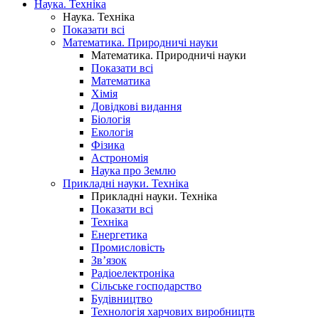
Наука. Техніка
Наука. Техніка
Показати всі
Математика. Природничі науки
Математика. Природничі науки
Показати всі
Математика
Хімія
Довідкові видання
Біологія
Екологія
Фізика
Астрономія
Наука про Землю
Прикладні науки. Техніка
Прикладні науки. Техніка
Показати всі
Техніка
Енергетика
Промисловість
Зв’язок
Радіоелектроніка
Сільське господарство
Будівництво
Технологія харчових виробництв