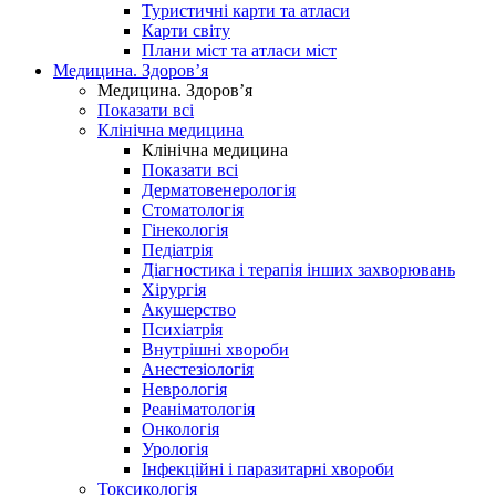
Туристичні карти та атласи
Карти світу
Плани міст та атласи міст
Медицина. Здоров’я
Медицина. Здоров’я
Показати всі
Клінічна медицина
Клінічна медицина
Показати всі
Дерматовенерологія
Стоматологія
Гінекологія
Педіатрія
Діагностика і терапія інших захворювань
Хірургія
Акушерство
Психіатрія
Внутрішні хвороби
Анестезіологія
Неврологія
Реаніматологія
Онкологія
Урологія
Інфекційні і паразитарні хвороби
Токсикологія