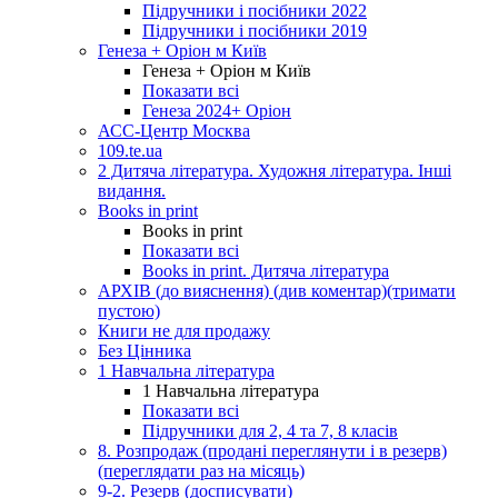
Підручники і посібники 2022
Підручники і посібники 2019
Генеза + Оріон м Київ
Генеза + Оріон м Київ
Показати всі
Генеза 2024+ Оріон
АСС-Центр Москва
109.te.ua
2 Дитяча література. Художня література. Інші
видання.
Books in print
Books in print
Показати всі
Books in print. Дитяча література
АРХІВ (до вияснення) (див коментар)(тримати
пустою)
Книги не для продажу
Без Цінника
1 Навчальна література
1 Навчальна література
Показати всі
Підручники для 2, 4 та 7, 8 класів
8. Розпродаж (продані переглянути і в резерв)
(переглядати раз на місяць)
9-2. Резерв (досписувати)