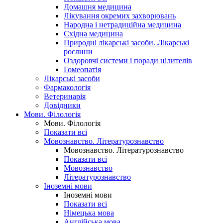
Домашня медицина
Лікування окремих захворювань
Народна і нетрадиційна медицина
Східна медицина
Природні лікарські засоби. Лікарські
рослини
Оздоровчі системи і поради цілителів
Гомеопатія
Лікарські засоби
Фармакологія
Ветеринарія
Довідники
Мови. Філологія
Мови. Філологія
Показати всі
Мовознавство. Літературознавство
Мовознавство. Літературознавство
Показати всі
Мовознавство
Літературознавство
Іноземні мови
Іноземні мови
Показати всі
Німецька мова
Англійська мова