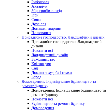
Риболовля
Акваріум
Збір грибів та ягід
Ігри
Свята
Дозвілля
Домашні тварини
Полювання
Присадибне господарство. Ландшафтний дизайн
Присадибне господарство. Ландшафтний
дизайн
Показати всі
Ландшафтний дизайн
Бджільництво
Квітництво
Сад
Домашня худоба і птахи
Город
Домоведення. Індивідуальне будівництво та
ремонт будинку
Домоведення. Індивідуальне будівництво та
ремонт будинку
Показати всі
Будівництво та ремонт будинку
Домоведення