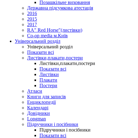
Позашкільне виховання
Державна підсумкова атестація
2016
2015
2017
RA" Red Horse"(листівки)
Co-op media м.Київ
Універсальний розділ
Універсальний розділ
Показати всі
Листівки,плакати,постери
Листівки,плакати,постери
Показати всі
Листівки
Плакати
Постери
Атласи
Книги для записів
Енциклопедії
Календарі
Довідники
Longman
Підручники і посібники
Підручники і посібники
Показати всі