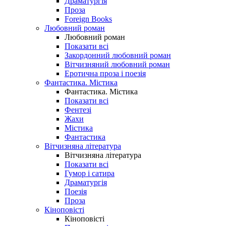
Драматургія
Проза
Foreign Books
Любовний роман
Любовний роман
Показати всі
Закордонний любовний роман
Вітчизняний любовний роман
Еротична проза і поезія
Фантастика. Містика
Фантастика. Містика
Показати всі
Фентезі
Жахи
Містика
Фантастика
Вітчизняна література
Вітчизняна література
Показати всі
Гумор і сатира
Драматургія
Поезія
Проза
Кіноповісті
Кіноповісті