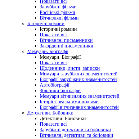
Показати всі
Зарубіжні фільми
Російські фільми
Вітчизняні фільми
Історичні романи
Історичні романи
Показати всі
Вітчизняні письменники
Закордонні письменники
Мемуари. Біографії
Мемуари. Біографії
Показати всі
Щоденники, листи, записки
Мемуари зарубіжних знаменитостей
Біографії зарубіжних знаменитостей
Автобіографії
Збірники біографій
Мемуари вітчизняних знаменитостей
Історії з реальними подіями
Біографії вітчизняних знаменитостей
Детективи. Бойовики
Детективи. Бойовики
Показати всі
Зарубіжні детективи та бойовики
Вітчизняні детективи та бойовики