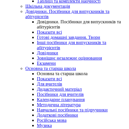
Таблиці та комплекти наочності
Шкільна документація
Довідники. Посібники для випускників та
абітурієнтів
Довідники. Посібники для випускників та
абітурієнтів
Показати всі
Готові домашні завдання. Твори
Інші посібники для випускників та
абітурієнтів
Довідники
Зовнішнє незалежне оцінювання
Екзамени
Основна та старша школа
Основна та старша школа
Показати всі
Для вчителів
Дидактичний матеріал
Посібники для вчителів
Календарне планування
Методична література
Навчальні посібники та підручники
Додаткові посібники
Російська мова
Музика