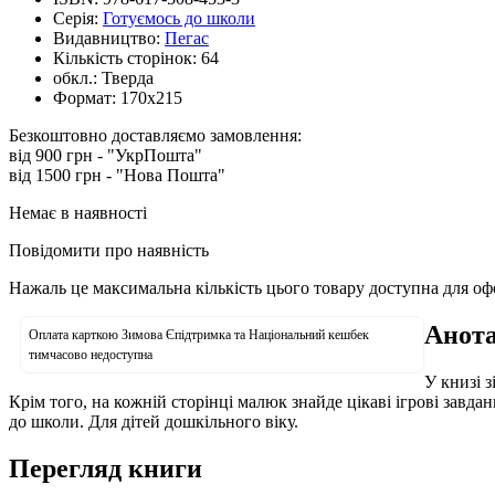
Серія:
Готуємось до школи
Видавництво:
Пегас
Кількість сторінок:
64
обкл.:
Тверда
Формат:
170х215
Безкоштовно доставляємо замовлення:
від 900 грн - "УкрПошта"
від 1500 грн - "Нова Пошта"
Немає в наявності
Повідомити про наявність
Нажаль це максимальна кількість цього товару доступна для о
Анота
Оплата карткою Зимова Єпідтримка та Національний кешбек
тимчасово недоступна
У книзі 
Крім того, на кожній сторінці малюк знайде цікаві ігрові завд
до школи. Для дітей дошкільного віку.
Перегляд книги