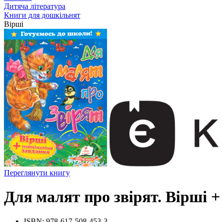
Дитяча література
Книги для дошкільнят
Вірші
Переглянути книгу
Для малят про звірят. Вірші 
ISBN:
978-617-508-453-3