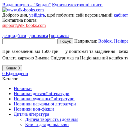
Видавництво – "Богдан"
Купити електронні книги
Доброго дня,
увійдіть
, щоб побачити свій персональний
кабінет
Контактна пошта:
support@dk-books.com
де придбати
|
допомога
|
контакти
Наприклад:
Roblox. Найкра
При замовленні від 1500 грн — у поштомат та відділення - без
Оплата карткою Зимова Єпідтримка та Національний кешбек т
Кошик
0
0
Відкладено
Каталог
Новинки
Новинки дитячої літератури
Новинки художньої літератури
Новинки навчальної літератури
Новинки нон-фікшн
Дитяча література
Дитяча творчість і дозвілля
Книги для дошкільнят