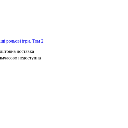
щі рольові ігри. Том 2
коштовна доставка
имчасово недоступна