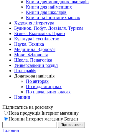
Книги для молодших школярів
Книги для найменших
Книги для школярів
Книги на іноземних мовах
Художня література
Будинок. Побут. Дозвілля. Туризм
Бізнес. Економіка. Право
Культура і суспільство
Наука. Техніка
Медицина. Здоров’я
Мови. Філологія
Школа. Педагогіка
Універсальний розділ
Поліграфія
Додаткова навігація
По авторах
По видавництвах
По навчальних класах
Новини
Підписатись на розсилку
Нова продукція Інтернет магазину
Новини Інтернет магазину Богдан
Головна