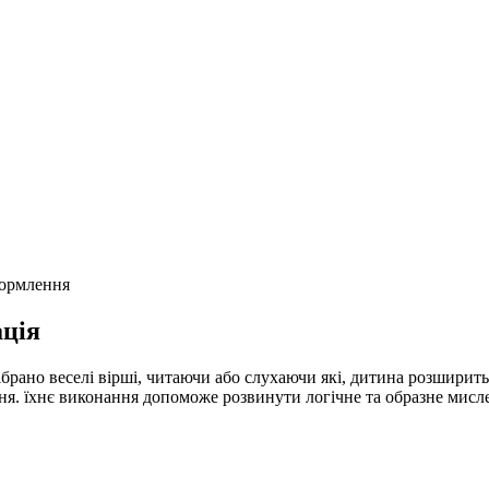
формлення
ція
зібрано веселі вірші, читаючи або слухаючи які, дитина розширит
ання. їхнє виконання допоможе розвинути логічне та образне мисле