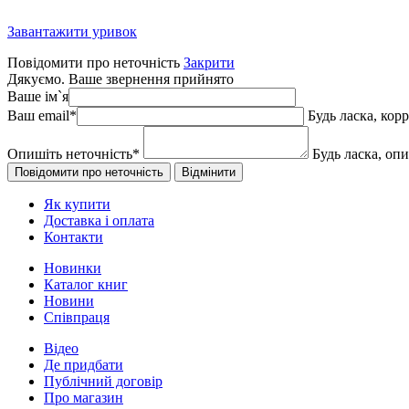
Завантажити уривок
Повідомити про неточність
Закрити
Дякуємо. Ваше звернення прийнято
Ваше ім`я
Ваш email
*
Будь ласка, кор
Опишіть неточність
*
Будь ласка, оп
Як купити
Доставка і оплата
Контакти
Новинки
Каталог книг
Новини
Співпраця
Відео
Де придбати
Публічний договір
Про магазин