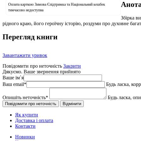
Анота
Оплата карткою Зимова Єпідтримка та Національний кешбек
тимчасово недоступна
Збірка в
рідного краю, його героїчну історію, роздуми про духовне бага
Перегляд книги
Завантажити уривок
Повідомити про неточність
Закрити
Дякуємо. Ваше звернення прийнято
Ваше ім`я
Ваш email
*
Будь ласка, кор
Опишіть неточність
*
Будь ласка, оп
Як купити
Доставка і оплата
Контакти
Новинки