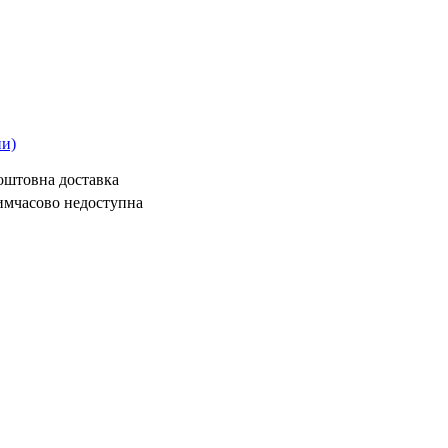
ни)
коштовна доставка
имчасово недоступна