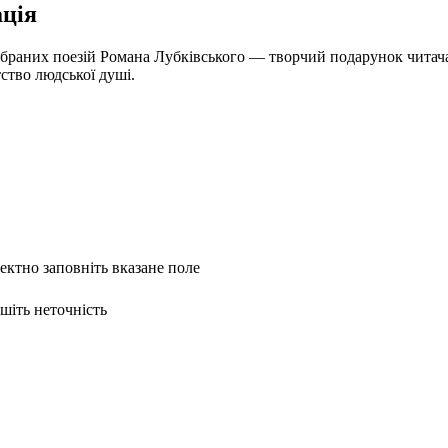
ція
ибраних поезій Романа Лубківського — творчий подарунок чита
тство людської душі.
ректно заповніть вказане поле
ишіть неточність