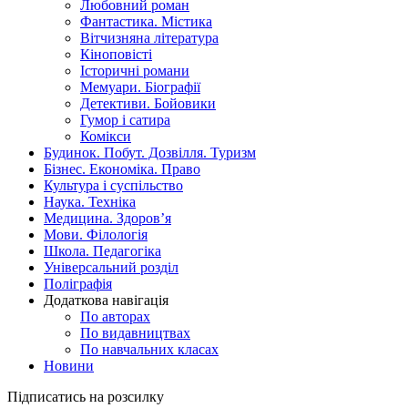
Любовний роман
Фантастика. Містика
Вітчизняна література
Кіноповісті
Історичні романи
Мемуари. Біографії
Детективи. Бойовики
Гумор і сатира
Комікси
Будинок. Побут. Дозвілля. Туризм
Бізнес. Економіка. Право
Культура і суспільство
Наука. Техніка
Медицина. Здоров’я
Мови. Філологія
Школа. Педагогіка
Універсальний розділ
Поліграфія
Додаткова навігація
По авторах
По видавництвах
По навчальних класах
Новини
Підписатись на розсилку