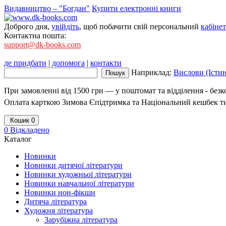
Видавництво – "Богдан"
Купити електронні книги
Доброго дня,
увійдіть
, щоб побачити свій персональний
кабінет
Контактна пошта:
support@dk-books.com
де придбати
|
допомога
|
контакти
Наприклад:
Вислови (Істи
При замовленні від 1500 грн — у поштомат та відділення - без
Оплата карткою Зимова Єпідтримка та Національний кешбек т
Кошик
0
0
Відкладено
Каталог
Новинки
Новинки дитячої літератури
Новинки художньої літератури
Новинки навчальної літератури
Новинки нон-фікшн
Дитяча література
Художня література
Зарубіжна література