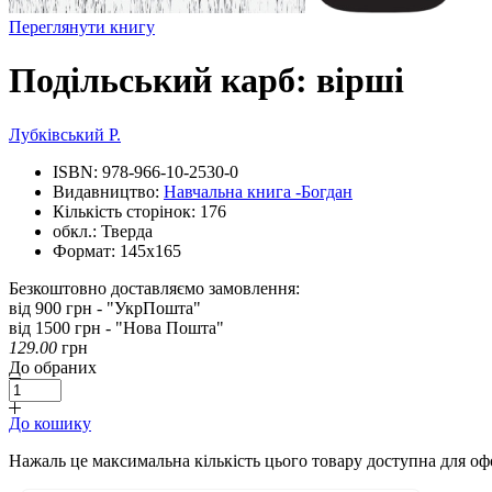
Переглянути книгу
Подільський карб: вірші
Лубківський Р.
ISBN:
978-966-10-2530-0
Видавництво:
Навчальна книга -Богдан
Кількість сторінок:
176
обкл.:
Тверда
Формат:
145х165
Безкоштовно доставляємо замовлення:
від 900 грн - "УкрПошта"
від 1500 грн - "Нова Пошта"
129.00
грн
До обраних
До кошику
Нажаль це максимальна кількість цього товару доступна для о