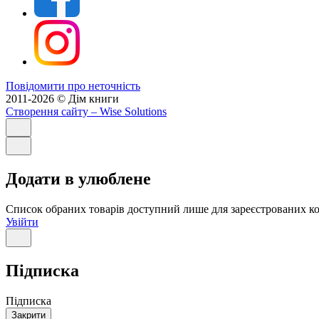
Повідомити про неточність
2011-2026 © Дім книги
Створення сайту
– Wise Solutions
Додати в улюблене
Список обраних товарів доступний лише для зареєстрованих ко
Увійти
Підписка
Підписка
Закрити