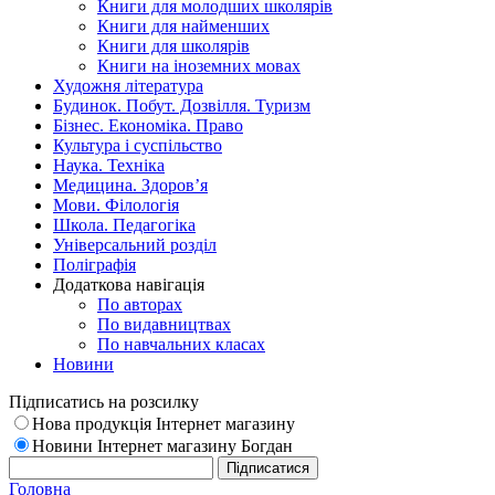
Книги для молодших школярів
Книги для найменших
Книги для школярів
Книги на іноземних мовах
Художня література
Будинок. Побут. Дозвілля. Туризм
Бізнес. Економіка. Право
Культура і суспільство
Наука. Техніка
Медицина. Здоров’я
Мови. Філологія
Школа. Педагогіка
Універсальний розділ
Поліграфія
Додаткова навігація
По авторах
По видавництвах
По навчальних класах
Новини
Підписатись на розсилку
Нова продукція Інтернет магазину
Новини Інтернет магазину Богдан
Головна