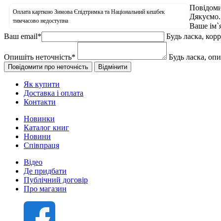
Повідоми
Оплата карткою Зимова Єпідтримка та Національний кешбек
Дякуємо.
тимчасово недоступна
Ваше ім`
Ваш email
*
Будь ласка, кор
Опишіть неточність
*
Будь ласка, оп
Як купити
Доставка і оплата
Контакти
Новинки
Каталог книг
Новини
Співпраця
Відео
Де придбати
Публічний договір
Про магазин