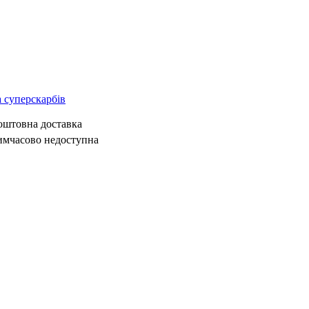
 суперскарбів
коштовна доставка
имчасово недоступна