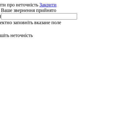
ти про неточність
Закрити
 Ваше звернення прийнято
я
ректно заповніть вказане поле
ишіть неточність