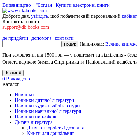
Видавництво – "Богдан"
Купити електронні книги
Доброго дня,
увійдіть
, щоб побачити свій персональний
кабінет
Контактна пошта:
support@dk-books.com
де придбати
|
допомога
|
контакти
Наприклад:
Велика книжка
При замовленні від 1500 грн — у поштомат та відділення - без
Оплата карткою Зимова Єпідтримка та Національний кешбек т
Кошик
0
0
Відкладено
Каталог
Новинки
Новинки дитячої літератури
Новинки художньої літератури
Новинки навчальної літератури
Новинки нон-фікшн
Дитяча література
Дитяча творчість і дозвілля
Книги для дошкільнят