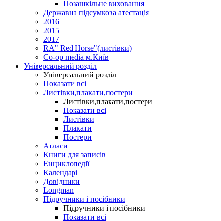
Позашкільне виховання
Державна підсумкова атестація
2016
2015
2017
RA" Red Horse"(листівки)
Co-op media м.Київ
Універсальний розділ
Універсальний розділ
Показати всі
Листівки,плакати,постери
Листівки,плакати,постери
Показати всі
Листівки
Плакати
Постери
Атласи
Книги для записів
Енциклопедії
Календарі
Довідники
Longman
Підручники і посібники
Підручники і посібники
Показати всі