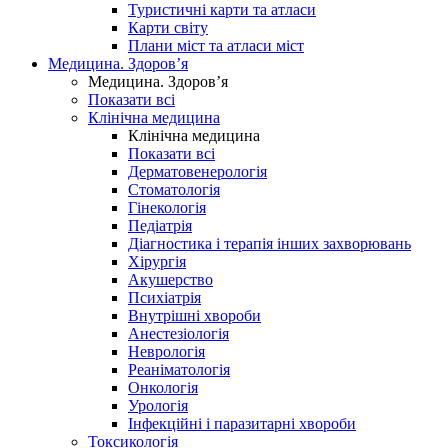
Туристичні карти та атласи
Карти світу
Плани міст та атласи міст
Медицина. Здоров’я
Медицина. Здоров’я
Показати всі
Клінічна медицина
Клінічна медицина
Показати всі
Дерматовенерологія
Стоматологія
Гінекологія
Педіатрія
Діагностика і терапія інших захворювань
Хірургія
Акушерство
Психіатрія
Внутрішні хвороби
Анестезіологія
Неврологія
Реаніматологія
Онкологія
Урологія
Інфекційні і паразитарні хвороби
Токсикологія