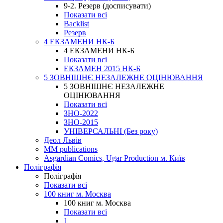
9-2. Резерв (досписувати)
Показати всі
Backlist
Резерв
4 ЕКЗАМЕНИ НК-Б
4 ЕКЗАМЕНИ НК-Б
Показати всі
ЕКЗАМЕН 2015 НК-Б
5 ЗОВНІШНЄ НЕЗАЛЕЖНЕ ОЦІНЮВАННЯ
5 ЗОВНІШНЄ НЕЗАЛЕЖНЕ
ОЦІНЮВАННЯ
Показати всі
ЗНО-2022
ЗНО-2015
УНІВЕРСАЛЬНІ (Без року)
Деол Львів
MM publications
Asgardian Comics, Ugar Production м. Київ
Поліграфія
Поліграфія
Показати всі
100 книг м. Москва
100 книг м. Москва
Показати всі
1