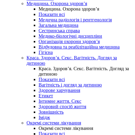
Медицина. Охорона здоров’я
Медицина. Охорона здоров’я
Показати всі
Медична радіологія і рентгенологія
Загальна медицина
Сестринська справа
Медико-біологічні дисципліни
Організація охорони здоров’я
Відбудовна та реабілітаційна медицина
Гігієна
Краса. Здоров’я. Секс. Вагітність. Догляд за
дитиною
Краса. Здоров’я. Секс. Вагітність. Догляд за
дитиною
Показати всі
Вагітність і догляд за дитиною
Здорове харчування
Етикет
Інтимне життя. Секс
Здоровий спосіб життя
Зовнішність
Імідж
Окремі системи лікування
Окремі системи лікування
Показати всі