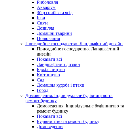
Риболовля
Акваріум
Збір грибів та ягід
Ігри
Свята
Дозвілля
Домашні тварини
Полювання
Присадибне господарство. Ландшафтний дизайн
Присадибне господарство. Ландшафтний
дизайн
Показати всі
Ландшафтний дизайн
Бджільництво
Квітництво
Сад
Домашня худоба і птахи
Город
Домоведення. Індивідуальне будівництво та
ремонт будинку
Домоведення. Індивідуальне будівництво та
ремонт будинку
Показати всі
Будівництво та ремонт будинку
Домоведення