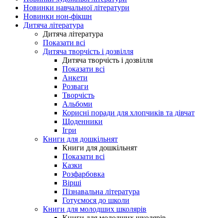
Новинки навчальної літератури
Новинки нон-фікшн
Дитяча література
Дитяча література
Показати всі
Дитяча творчість і дозвілля
Дитяча творчість і дозвілля
Показати всі
Анкети
Розваги
Творчість
Альбоми
Корисні поради для хлопчиків та дівчат
Щоденники
Ігри
Книги для дошкільнят
Книги для дошкільнят
Показати всі
Казки
Розфарбовка
Вірші
Пізнавальна література
Готуємося до школи
Книги для молодших школярів
Книги для молодших школярів