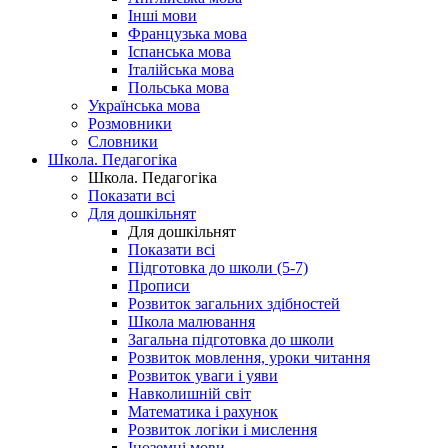
Інші мови
Французька мова
Іспанська мова
Італійська мова
Польська мова
Українська мова
Розмовники
Словники
Школа. Педагогіка
Школа. Педагогіка
Показати всі
Для дошкільнят
Для дошкільнят
Показати всі
Підготовка до школи (5-7)
Прописи
Розвиток загальних здібностей
Школа малювання
Загальна підготовка до школи
Розвиток мовлення, уроки читання
Розвиток уваги і уяви
Навколишній світ
Математика і рахунок
Розвиток логіки і мислення
Іноземні мови