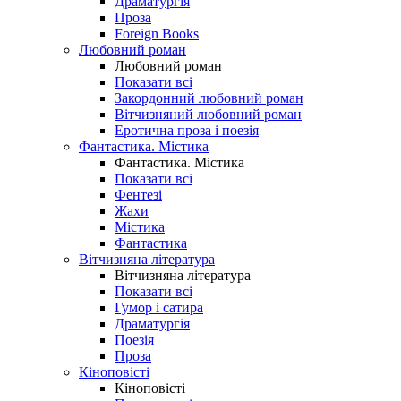
Драматургія
Проза
Foreign Books
Любовний роман
Любовний роман
Показати всі
Закордонний любовний роман
Вітчизняний любовний роман
Еротична проза і поезія
Фантастика. Містика
Фантастика. Містика
Показати всі
Фентезі
Жахи
Містика
Фантастика
Вітчизняна література
Вітчизняна література
Показати всі
Гумор і сатира
Драматургія
Поезія
Проза
Кіноповісті
Кіноповісті