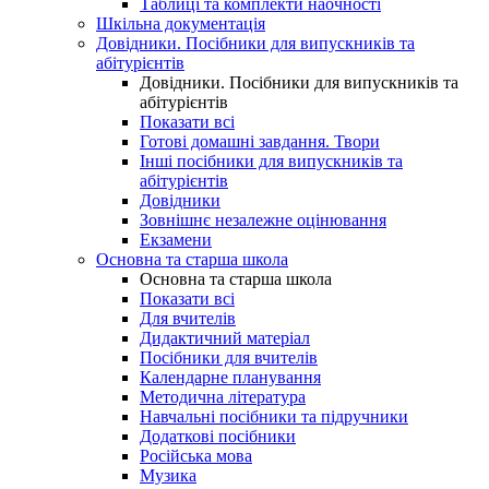
Таблиці та комплекти наочності
Шкільна документація
Довідники. Посібники для випускників та
абітурієнтів
Довідники. Посібники для випускників та
абітурієнтів
Показати всі
Готові домашні завдання. Твори
Інші посібники для випускників та
абітурієнтів
Довідники
Зовнішнє незалежне оцінювання
Екзамени
Основна та старша школа
Основна та старша школа
Показати всі
Для вчителів
Дидактичний матеріал
Посібники для вчителів
Календарне планування
Методична література
Навчальні посібники та підручники
Додаткові посібники
Російська мова
Музика