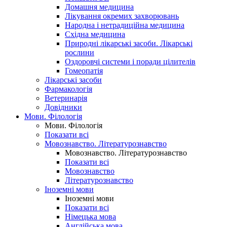
Домашня медицина
Лікування окремих захворювань
Народна і нетрадиційна медицина
Східна медицина
Природні лікарські засоби. Лікарські
рослини
Оздоровчі системи і поради цілителів
Гомеопатія
Лікарські засоби
Фармакологія
Ветеринарія
Довідники
Мови. Філологія
Мови. Філологія
Показати всі
Мовознавство. Літературознавство
Мовознавство. Літературознавство
Показати всі
Мовознавство
Літературознавство
Іноземні мови
Іноземні мови
Показати всі
Німецька мова
Англійська мова