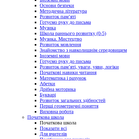
Основи безпеки
Методична література
Розвиток пам’яті
Готуємо руку до письма
Музика
Школа раннього розвитку (0-5)
Музика. Мистецтво
Розвиток мовлення
Знайомство з навколишнім середовищем
Іноземні мови
Готуємо руку до письма
Розвиток пам’яті, уваги, уяви, логіки
Початкові навики читання
Математика і рахунок
Абетки
Дрібна моторика
Букварі
Розвиток загальних здібностей
Перші геометричні поняття
Виховна робота
Початкова школа
Початкова школа
Показати всі
Для вчителів