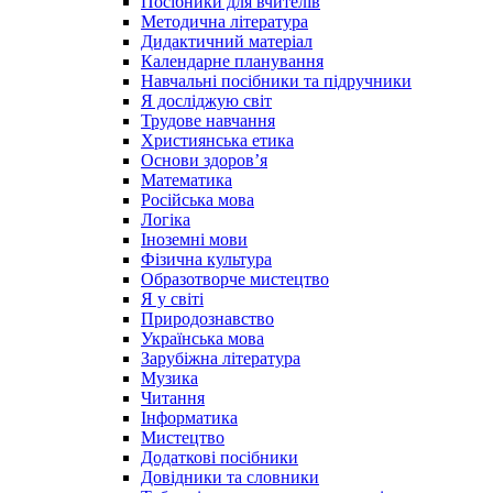
Посібники для вчителів
Методична література
Дидактичний матеріал
Календарне планування
Навчальні посібники та підручники
Я досліджую світ
Трудове навчання
Християнська етика
Основи здоров’я
Математика
Російська мова
Логіка
Іноземні мови
Фізична культура
Образотворче мистецтво
Я у світі
Природознавство
Українська мова
Зарубіжна література
Музика
Читання
Інформатика
Мистецтво
Додаткові посібники
Довідники та словники