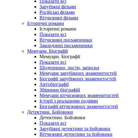
Показати всі
Зарубіжні фільми
Російські фільми
Вітчизняні фільми
Історичні романи
Історичні романи
Показати всі
Вітчизняні письменники
Закордонні письменники
Мемуари. Біографії
Мемуари. Біографії
Показати всі
Щоденники, листи, записки
Мемуари зарубіжних знаменитостей
Біографії зарубіжних знаменитостей
Автобіографії
Збірники біографій
Мемуари вітчизняних знаменитостей
Історії з реальними подіями
Біографії вітчизняних знаменитостей
Детективи. Бойовики
Детективи. Бойовики
Показати всі
Зарубіжні детективи та бойовики
Вітчизняні детективи та бойовики