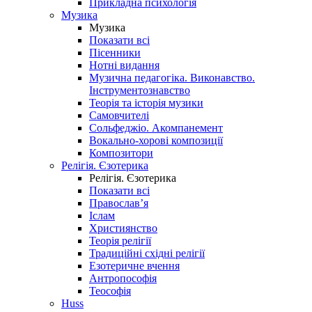
Прикладна психологія
Музика
Музика
Показати всі
Пісенники
Нотні видання
Музична педагогіка. Виконавство.
Інструментознавство
Теорія та історія музики
Самовчителі
Сольфеджіо. Акомпанемент
Вокально-хорові композиції
Композитори
Релігія. Єзотерика
Релігія. Єзотерика
Показати всі
Православ’я
Іслам
Християнство
Теорія релігії
Традиційні східні релігії
Езотеричне вчення
Антропософія
Теософія
Huss