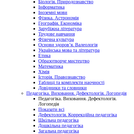
Біологія. Природознавство
Інформатика
Іноземні мови
Фізика. Астрономія
Географія. Економіка
Зарубіжна література
Трудове навчання
Фізична культура
Основи здоров’я. Валеологія
Українська мова та література
Етика
Образотворче мистецтво
Математика
Хімія
Історія. Правознавство
Таблиці та комплекти наочності
Довідники та словники
Педагогіка. Виховання. Дефектологія. Логопедія
Педагогіка. Виховання. Дефектологія.
Логопедія
Показати всі
Дефектологія. Коррекційна педагогіка
Шкільна педагогіка
Дошкільна педагогіка
Загальна педагогіка