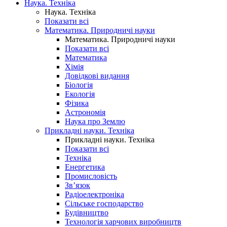
Наука. Техніка
Наука. Техніка
Показати всі
Математика. Природничі науки
Математика. Природничі науки
Показати всі
Математика
Хімія
Довідкові видання
Біологія
Екологія
Фізика
Астрономія
Наука про Землю
Прикладні науки. Техніка
Прикладні науки. Техніка
Показати всі
Техніка
Енергетика
Промисловість
Зв’язок
Радіоелектроніка
Сільське господарство
Будівництво
Технологія харчових виробництв