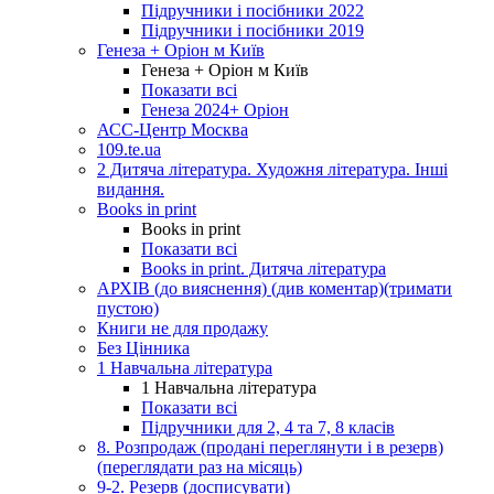
Підручники і посібники 2022
Підручники і посібники 2019
Генеза + Оріон м Київ
Генеза + Оріон м Київ
Показати всі
Генеза 2024+ Оріон
АСС-Центр Москва
109.te.ua
2 Дитяча література. Художня література. Інші
видання.
Books in print
Books in print
Показати всі
Books in print. Дитяча література
АРХІВ (до вияснення) (див коментар)(тримати
пустою)
Книги не для продажу
Без Цінника
1 Навчальна література
1 Навчальна література
Показати всі
Підручники для 2, 4 та 7, 8 класів
8. Розпродаж (продані переглянути і в резерв)
(переглядати раз на місяць)
9-2. Резерв (досписувати)