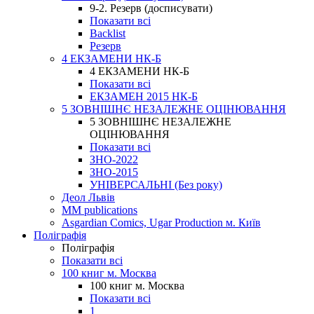
9-2. Резерв (досписувати)
Показати всі
Backlist
Резерв
4 ЕКЗАМЕНИ НК-Б
4 ЕКЗАМЕНИ НК-Б
Показати всі
ЕКЗАМЕН 2015 НК-Б
5 ЗОВНІШНЄ НЕЗАЛЕЖНЕ ОЦІНЮВАННЯ
5 ЗОВНІШНЄ НЕЗАЛЕЖНЕ
ОЦІНЮВАННЯ
Показати всі
ЗНО-2022
ЗНО-2015
УНІВЕРСАЛЬНІ (Без року)
Деол Львів
MM publications
Asgardian Comics, Ugar Production м. Київ
Поліграфія
Поліграфія
Показати всі
100 книг м. Москва
100 книг м. Москва
Показати всі
1