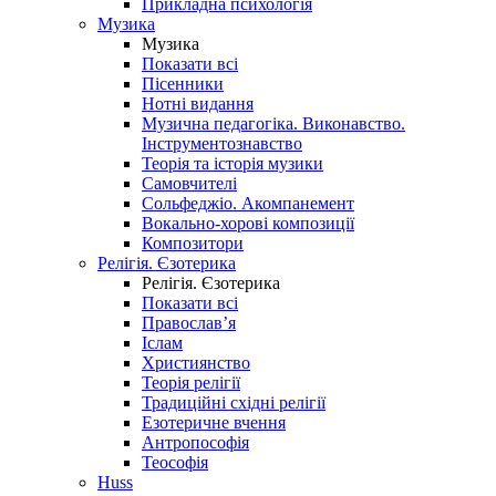
Прикладна психологія
Музика
Музика
Показати всі
Пісенники
Нотні видання
Музична педагогіка. Виконавство.
Інструментознавство
Теорія та історія музики
Самовчителі
Сольфеджіо. Акомпанемент
Вокально-хорові композиції
Композитори
Релігія. Єзотерика
Релігія. Єзотерика
Показати всі
Православ’я
Іслам
Християнство
Теорія релігії
Традиційні східні релігії
Езотеричне вчення
Антропософія
Теософія
Huss