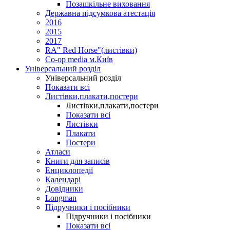
Позашкільне виховання
Державна підсумкова атестація
2016
2015
2017
RA" Red Horse"(листівки)
Co-op media м.Київ
Універсальний розділ
Універсальний розділ
Показати всі
Листівки,плакати,постери
Листівки,плакати,постери
Показати всі
Листівки
Плакати
Постери
Атласи
Книги для записів
Енциклопедії
Календарі
Довідники
Longman
Підручники і посібники
Підручники і посібники
Показати всі