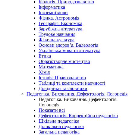
Біологія. Природознавство
Інформатика
Іноземні мови
Фізика. Астрономія
Географія. Економіка
Зарубіжна література
Трудове навчання
Фізична культура
Основи здоров’я. Валеологія
Українська мова та література
Етика
Образотворче мистецтво
Математика
Хімія
Історія. Правознавство
Таблиці та комплекти наочності
Довідники та словники
Педагогіка. Виховання. Дефектологія. Логопедія
Педагогіка. Виховання. Дефектологія.
Логопедія
Показати всі
Дефектологія. Коррекційна педагогіка
Шкільна педагогіка
Дошкільна педагогіка
Загальна педагогіка