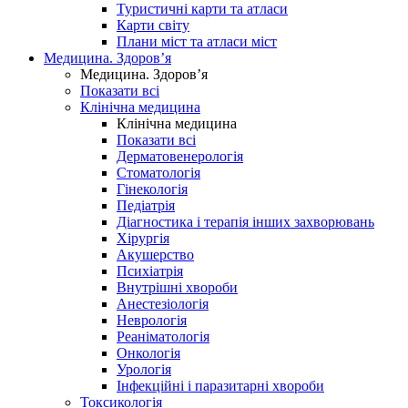
Туристичні карти та атласи
Карти світу
Плани міст та атласи міст
Медицина. Здоров’я
Медицина. Здоров’я
Показати всі
Клінічна медицина
Клінічна медицина
Показати всі
Дерматовенерологія
Стоматологія
Гінекологія
Педіатрія
Діагностика і терапія інших захворювань
Хірургія
Акушерство
Психіатрія
Внутрішні хвороби
Анестезіологія
Неврологія
Реаніматологія
Онкологія
Урологія
Інфекційні і паразитарні хвороби
Токсикологія