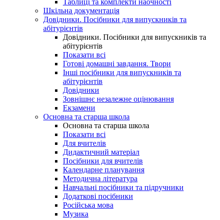
Таблиці та комплекти наочності
Шкільна документація
Довідники. Посібники для випускників та
абітурієнтів
Довідники. Посібники для випускників та
абітурієнтів
Показати всі
Готові домашні завдання. Твори
Інші посібники для випускників та
абітурієнтів
Довідники
Зовнішнє незалежне оцінювання
Екзамени
Основна та старша школа
Основна та старша школа
Показати всі
Для вчителів
Дидактичний матеріал
Посібники для вчителів
Календарне планування
Методична література
Навчальні посібники та підручники
Додаткові посібники
Російська мова
Музика