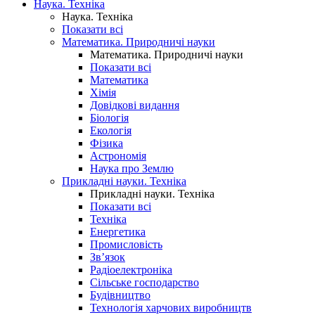
Наука. Техніка
Наука. Техніка
Показати всі
Математика. Природничі науки
Математика. Природничі науки
Показати всі
Математика
Хімія
Довідкові видання
Біологія
Екологія
Фізика
Астрономія
Наука про Землю
Прикладні науки. Техніка
Прикладні науки. Техніка
Показати всі
Техніка
Енергетика
Промисловість
Зв’язок
Радіоелектроніка
Сільське господарство
Будівництво
Технологія харчових виробництв