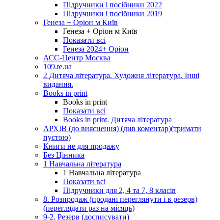
Підручники і посібники 2022
Підручники і посібники 2019
Генеза + Оріон м Київ
Генеза + Оріон м Київ
Показати всі
Генеза 2024+ Оріон
АСС-Центр Москва
109.te.ua
2 Дитяча література. Художня література. Інші
видання.
Books in print
Books in print
Показати всі
Books in print. Дитяча література
АРХІВ (до вияснення) (див коментар)(тримати
пустою)
Книги не для продажу
Без Цінника
1 Навчальна література
1 Навчальна література
Показати всі
Підручники для 2, 4 та 7, 8 класів
8. Розпродаж (продані переглянути і в резерв)
(переглядати раз на місяць)
9-2. Резерв (досписувати)