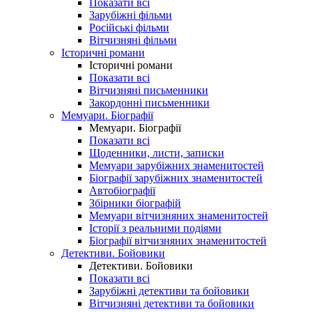
Показати всі
Зарубіжні фільми
Російські фільми
Вітчизняні фільми
Історичні романи
Історичні романи
Показати всі
Вітчизняні письменники
Закордонні письменники
Мемуари. Біографії
Мемуари. Біографії
Показати всі
Щоденники, листи, записки
Мемуари зарубіжних знаменитостей
Біографії зарубіжних знаменитостей
Автобіографії
Збірники біографій
Мемуари вітчизняних знаменитостей
Історії з реальними подіями
Біографії вітчизняних знаменитостей
Детективи. Бойовики
Детективи. Бойовики
Показати всі
Зарубіжні детективи та бойовики
Вітчизняні детективи та бойовики