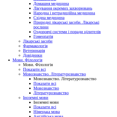
Домашня медицина
Лікування окремих захворювань
Народна і нетрадиційна медицина
Східна медицина
Природні лікарські засоби. Лікарські
рослини
Оздоровчі системи і поради цілителів
Гомеопатія
Лікарські засоби
Фармакологія
Ветеринарія
Довідники
Мови. Філологія
Мови. Філологія
Показати всі
Мовознавство. Літературознавство
Мовознавство. Літературознавство
Показати всі
Мовознавство
Літературознавство
Іноземні мови
Іноземні мови
Показати всі
Німецька мова
Англійська мова