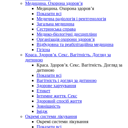
Медицина. Охорона здоров’я
Медицина. Охорона здоров’я
Показати всі
Медична радіологія і рентгенологія
Загальна медицина
Сестринська справа
Медико-біологічні дисципліни
Організація охорони здоров’я
Відбудовна та реабілітаційна медицина
Гігієна
Краса. Здоров’я. Секс. Вагітність. Догляд за
дитиною
Краса. Здоров’я. Секс. Вагітність. Догляд за
дитиною
Показати всі
Вагітність і догляд за дитиною
Здорове харчування
Етикет
Інтимне життя. Секс
Здоровий спосіб життя
Зовнішність
Імідж
Окремі системи лікування
Окремі системи лікування
Показати всі