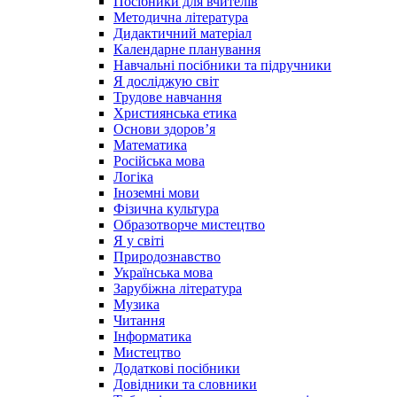
Посібники для вчителів
Методична література
Дидактичний матеріал
Календарне планування
Навчальні посібники та підручники
Я досліджую світ
Трудове навчання
Християнська етика
Основи здоров’я
Математика
Російська мова
Логіка
Іноземні мови
Фізична культура
Образотворче мистецтво
Я у світі
Природознавство
Українська мова
Зарубіжна література
Музика
Читання
Інформатика
Мистецтво
Додаткові посібники
Довідники та словники