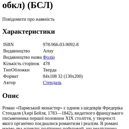
обкл) (БСЛ)
Повідомити про наявність
Характеристики
ISBN
978-966-03-9092-8
Видавництво
Array
Видавництво назва
Фоліо
Кількість сторінок
478
ТипОбложки
Тверда
Формат
84х108 32 (130х200)
Автор
Стендаль
Опис
Роман «Пармський монастир» є одним з шедеврів Фредеріка
Стендаля (Анрі Бейля, 1783—1842), видатного французького
письменника першої половини XIX століття, у творчості
якого органічно поєдналися романтизм і реалізм. В романі
маємо два аспекти: політично-побутовий, що реалістично