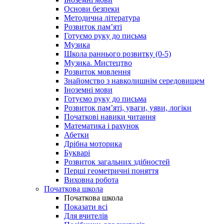
Основи безпеки
Методична література
Розвиток пам’яті
Готуємо руку до письма
Музика
Школа раннього розвитку (0-5)
Музика. Мистецтво
Розвиток мовлення
Знайомство з навколишнім середовищем
Іноземні мови
Готуємо руку до письма
Розвиток пам’яті, уваги, уяви, логіки
Початкові навики читання
Математика і рахунок
Абетки
Дрібна моторика
Букварі
Розвиток загальних здібностей
Перші геометричні поняття
Виховна робота
Початкова школа
Початкова школа
Показати всі
Для вчителів