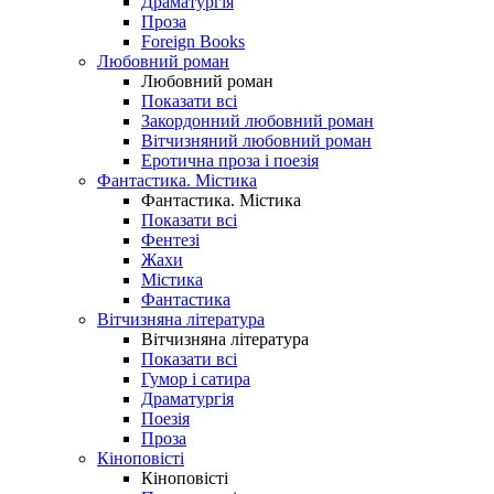
Драматургія
Проза
Foreign Books
Любовний роман
Любовний роман
Показати всі
Закордонний любовний роман
Вітчизняний любовний роман
Еротична проза і поезія
Фантастика. Містика
Фантастика. Містика
Показати всі
Фентезі
Жахи
Містика
Фантастика
Вітчизняна література
Вітчизняна література
Показати всі
Гумор і сатира
Драматургія
Поезія
Проза
Кіноповісті
Кіноповісті