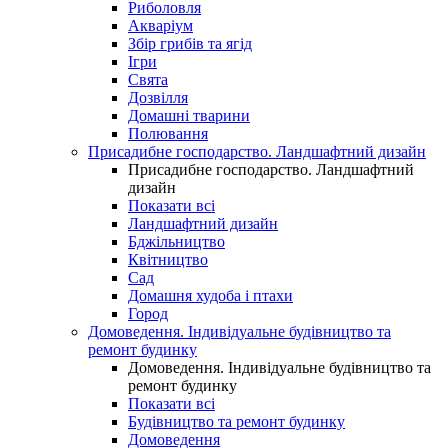
Риболовля
Акваріум
Збір грибів та ягід
Ігри
Свята
Дозвілля
Домашні тварини
Полювання
Присадибне господарство. Ландшафтний дизайн
Присадибне господарство. Ландшафтний
дизайн
Показати всі
Ландшафтний дизайн
Бджільництво
Квітництво
Сад
Домашня худоба і птахи
Город
Домоведення. Індивідуальне будівництво та
ремонт будинку
Домоведення. Індивідуальне будівництво та
ремонт будинку
Показати всі
Будівництво та ремонт будинку
Домоведення