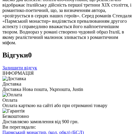
відображає італійську дійсність першої третини XIX століття, і
романтико-поетичний, що, за визначенням автора,
«розігрується в серцях наших героїв». Серед романів Стендаля
«Пармський монастир» виділяється превалюванням другого
аспекту і справедливо вважається його найпоетичнішим
твором. Воднораз у романі створено чудовий образ Італії, в
якому реалістичний малюнок зливається з романтичним
міфом.
Відгуки
0
Залишити відгук
ІНФОРМАЦІЯ
Доставка
Доставка Нова пошта, Укрпошта, Justin
Оплата
Оплата карткою на сайті або при отриманні товару
Безкоштовно
Доставляємо замовлення від 900 грн.
Ви переглядали:
Пармський монастир. (кол. обкл) (БСЛ)