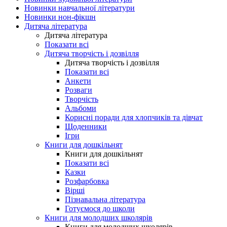
Новинки навчальної літератури
Новинки нон-фікшн
Дитяча література
Дитяча література
Показати всі
Дитяча творчість і дозвілля
Дитяча творчість і дозвілля
Показати всі
Анкети
Розваги
Творчість
Альбоми
Корисні поради для хлопчиків та дівчат
Щоденники
Ігри
Книги для дошкільнят
Книги для дошкільнят
Показати всі
Казки
Розфарбовка
Вірші
Пізнавальна література
Готуємося до школи
Книги для молодших школярів
Книги для молодших школярів