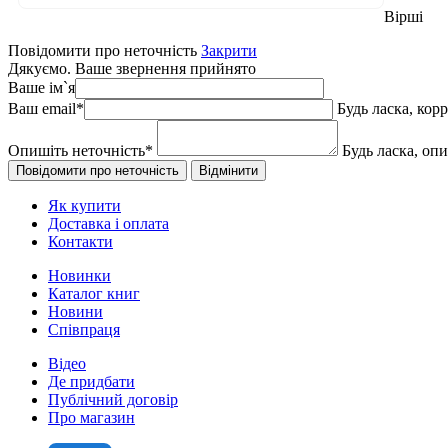
Вірші
Повідомити про неточність
Закрити
Дякуємо. Ваше звернення прийнято
Ваше ім`я
Ваш email
*
Будь ласка, кор
Опишіть неточність
*
Будь ласка, оп
Як купити
Доставка і оплата
Контакти
Новинки
Каталог книг
Новини
Співпраця
Відео
Де придбати
Публічний договір
Про магазин