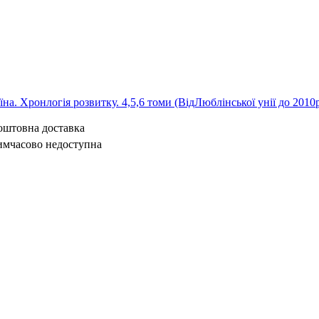
на. Хронлогія розвитку. 4,5,6 томи (ВідЛюблінської унії до 2010
коштовна доставка
имчасово недоступна