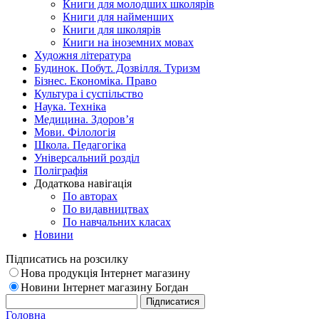
Книги для молодших школярів
Книги для найменших
Книги для школярів
Книги на іноземних мовах
Художня література
Будинок. Побут. Дозвілля. Туризм
Бізнес. Економіка. Право
Культура і суспільство
Наука. Техніка
Медицина. Здоров’я
Мови. Філологія
Школа. Педагогіка
Універсальний розділ
Поліграфія
Додаткова навігація
По авторах
По видавництвах
По навчальних класах
Новини
Підписатись на розсилку
Нова продукція Інтернет магазину
Новини Інтернет магазину Богдан
Головна