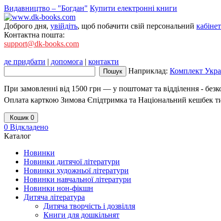
Видавництво – "Богдан"
Купити електронні книги
Доброго дня,
увійдіть
, щоб побачити свій персональний
кабінет
Контактна пошта:
support@dk-books.com
де придбати
|
допомога
|
контакти
Наприклад:
Комплект Украї
При замовленні від 1500 грн — у поштомат та відділення - без
Оплата карткою Зимова Єпідтримка та Національний кешбек т
Кошик
0
0
Відкладено
Каталог
Новинки
Новинки дитячої літератури
Новинки художньої літератури
Новинки навчальної літератури
Новинки нон-фікшн
Дитяча література
Дитяча творчість і дозвілля
Книги для дошкільнят