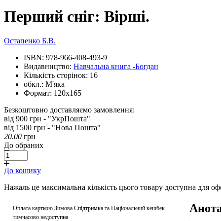
Перший сніг: Вірші.
Остапенко Б.В.
ISBN:
978-966-408-493-9
Видавництво:
Навчальна книга -Богдан
Кількість сторінок:
16
обкл.:
М'яка
Формат:
120х165
Безкоштовно доставляємо замовлення:
від 900 грн - "УкрПошта"
від 1500 грн - "Нова Пошта"
20.00
грн
До обраних
До кошику
Нажаль це максимальна кількість цього товару доступна для о
Анота
Оплата карткою Зимова Єпідтримка та Національний кешбек
тимчасово недоступна