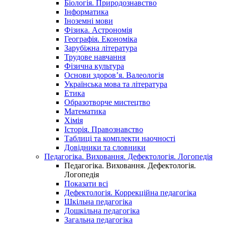
Біологія. Природознавство
Інформатика
Іноземні мови
Фізика. Астрономія
Географія. Економіка
Зарубіжна література
Трудове навчання
Фізична культура
Основи здоров’я. Валеологія
Українська мова та література
Етика
Образотворче мистецтво
Математика
Хімія
Історія. Правознавство
Таблиці та комплекти наочності
Довідники та словники
Педагогіка. Виховання. Дефектологія. Логопедія
Педагогіка. Виховання. Дефектологія.
Логопедія
Показати всі
Дефектологія. Коррекційна педагогіка
Шкільна педагогіка
Дошкільна педагогіка
Загальна педагогіка