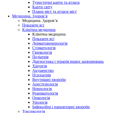
Туристичні карти та атласи
Карти світу
Плани міст та атласи міст
Медицина. Здоров’я
Медицина. Здоров’я
Показати всі
Клінічна медицина
Клінічна медицина
Показати всі
Дерматовенерологія
Стоматологія
Гінекологія
Педіатрія
Діагностика і терапія інших захворювань
Хірургія
Акушерство
Психіатрія
Внутрішні хвороби
Анестезіологія
Неврологія
Реаніматологія
Онкологія
Урологія
Інфекційні і паразитарні хвороби
Токсикологія