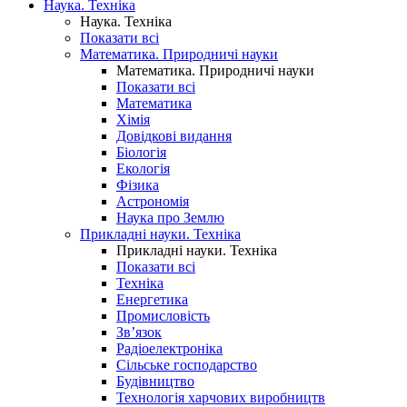
Наука. Техніка
Наука. Техніка
Показати всі
Математика. Природничі науки
Математика. Природничі науки
Показати всі
Математика
Хімія
Довідкові видання
Біологія
Екологія
Фізика
Астрономія
Наука про Землю
Прикладні науки. Техніка
Прикладні науки. Техніка
Показати всі
Техніка
Енергетика
Промисловість
Зв’язок
Радіоелектроніка
Сільське господарство
Будівництво
Технологія харчових виробництв