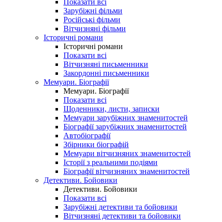
Показати всі
Зарубіжні фільми
Російські фільми
Вітчизняні фільми
Історичні романи
Історичні романи
Показати всі
Вітчизняні письменники
Закордонні письменники
Мемуари. Біографії
Мемуари. Біографії
Показати всі
Щоденники, листи, записки
Мемуари зарубіжних знаменитостей
Біографії зарубіжних знаменитостей
Автобіографії
Збірники біографій
Мемуари вітчизняних знаменитостей
Історії з реальними подіями
Біографії вітчизняних знаменитостей
Детективи. Бойовики
Детективи. Бойовики
Показати всі
Зарубіжні детективи та бойовики
Вітчизняні детективи та бойовики