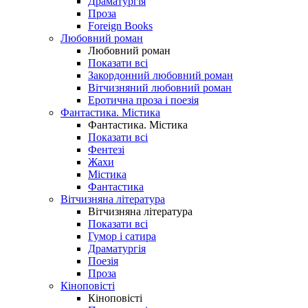
Драматургія
Проза
Foreign Books
Любовний роман
Любовний роман
Показати всі
Закордонний любовний роман
Вітчизняний любовний роман
Еротична проза і поезія
Фантастика. Містика
Фантастика. Містика
Показати всі
Фентезі
Жахи
Містика
Фантастика
Вітчизняна література
Вітчизняна література
Показати всі
Гумор і сатира
Драматургія
Поезія
Проза
Кіноповісті
Кіноповісті