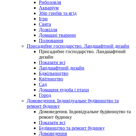
Риболовля
Акваріум
Збір грибів та ягід
Ігри
Свята
Дозвілля
Домашні тварини
Полювання
Присадибне господарство. Ландшафтний дизайн
Присадибне господарство. Ландшафтний
дизайн
Показати всі
Ландшафтний дизайн
Бджільництво
Квітництво
Сад
Домашня худоба і птахи
Город
Домоведення. Індивідуальне будівництво та
ремонт будинку
Домоведення. Індивідуальне будівництво та
ремонт будинку
Показати всі
Будівництво та ремонт будинку
Домоведення