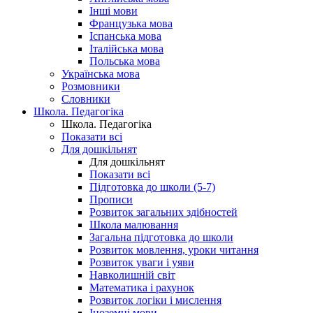
Інші мови
Французька мова
Іспанська мова
Італійська мова
Польська мова
Українська мова
Розмовники
Словники
Школа. Педагогіка
Школа. Педагогіка
Показати всі
Для дошкільнят
Для дошкільнят
Показати всі
Підготовка до школи (5-7)
Прописи
Розвиток загальних здібностей
Школа малювання
Загальна підготовка до школи
Розвиток мовлення, уроки читання
Розвиток уваги і уяви
Навколишній світ
Математика і рахунок
Розвиток логіки і мислення
Іноземні мови