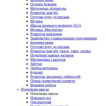
Основи безпеки
Методична література
Розвиток пам’яті
Готуємо руку до письма
Музика
Школа раннього розвитку (0-5)
Музика. Мистецтво
Розвиток мовлення
Знайомство з навколишнім середовищем
Іноземні мови
Готуємо руку до письма
Розвиток пам’яті, уваги, уяви, логіки
Початкові навики читання
Математика і рахунок
Абетки
Дрібна моторика
Букварі
Розвиток загальних здібностей
Перші геометричні поняття
Виховна робота
Початкова школа
Початкова школа
Показати всі
Для вчителів