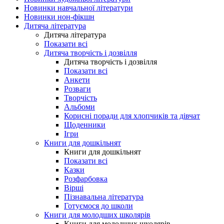
Новинки навчальної літератури
Новинки нон-фікшн
Дитяча література
Дитяча література
Показати всі
Дитяча творчість і дозвілля
Дитяча творчість і дозвілля
Показати всі
Анкети
Розваги
Творчість
Альбоми
Корисні поради для хлопчиків та дівчат
Щоденники
Ігри
Книги для дошкільнят
Книги для дошкільнят
Показати всі
Казки
Розфарбовка
Вірші
Пізнавальна література
Готуємося до школи
Книги для молодших школярів
Книги для молодших школярів