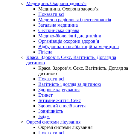
Медицина. Охорона здоров’я
Медицина. Охорона здоров’я
Показати всі
Медична радіологія і рентгенологія
Загальна медицина
Сестринська справа
Медико-біологічні дисципліни
Організація охорони здоров’я
Відбудовна та реабілітаційна медицина
Гігієна
Краса. Здоров’я. Секс. Вагітність. Догляд за
дитиною
Краса. Здоров’я. Секс. Вагітність. Догляд за
дитиною
Показати всі
Вагітність і догляд за дитиною
Здорове харчування
Етикет
Інтимне життя. Секс
Здоровий спосіб життя
Зовнішність
Імідж
Окремі системи лікування
Окремі системи лікування
Показати всі