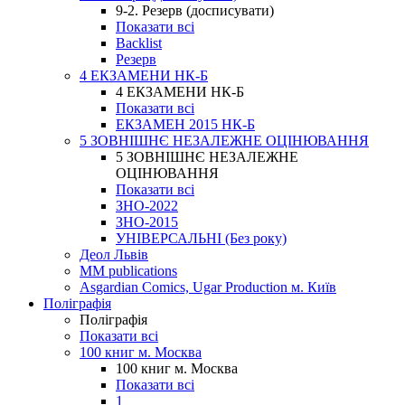
9-2. Резерв (досписувати)
Показати всі
Backlist
Резерв
4 ЕКЗАМЕНИ НК-Б
4 ЕКЗАМЕНИ НК-Б
Показати всі
ЕКЗАМЕН 2015 НК-Б
5 ЗОВНІШНЄ НЕЗАЛЕЖНЕ ОЦІНЮВАННЯ
5 ЗОВНІШНЄ НЕЗАЛЕЖНЕ
ОЦІНЮВАННЯ
Показати всі
ЗНО-2022
ЗНО-2015
УНІВЕРСАЛЬНІ (Без року)
Деол Львів
MM publications
Asgardian Comics, Ugar Production м. Київ
Поліграфія
Поліграфія
Показати всі
100 книг м. Москва
100 книг м. Москва
Показати всі
1