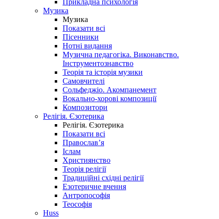
Прикладна психологія
Музика
Музика
Показати всі
Пісенники
Нотні видання
Музична педагогіка. Виконавство.
Інструментознавство
Теорія та історія музики
Самовчителі
Сольфеджіо. Акомпанемент
Вокально-хорові композиції
Композитори
Релігія. Єзотерика
Релігія. Єзотерика
Показати всі
Православ’я
Іслам
Християнство
Теорія релігії
Традиційні східні релігії
Езотеричне вчення
Антропософія
Теософія
Huss