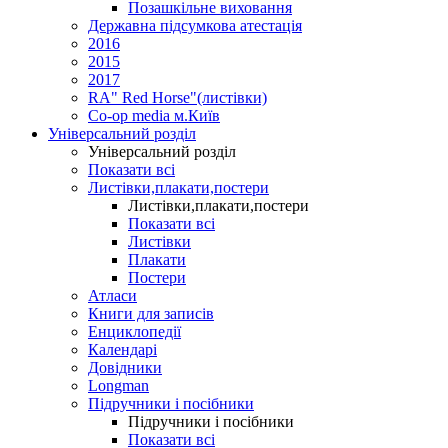
Позашкільне виховання
Державна підсумкова атестація
2016
2015
2017
RA" Red Horse"(листівки)
Co-op media м.Київ
Універсальний розділ
Універсальний розділ
Показати всі
Листівки,плакати,постери
Листівки,плакати,постери
Показати всі
Листівки
Плакати
Постери
Атласи
Книги для записів
Енциклопедії
Календарі
Довідники
Longman
Підручники і посібники
Підручники і посібники
Показати всі