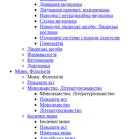
Домашня медицина
Лікування окремих захворювань
Народна і нетрадиційна медицина
Східна медицина
Природні лікарські засоби. Лікарські
рослини
Оздоровчі системи і поради цілителів
Гомеопатія
Лікарські засоби
Фармакологія
Ветеринарія
Довідники
Мови. Філологія
Мови. Філологія
Показати всі
Мовознавство. Літературознавство
Мовознавство. Літературознавство
Показати всі
Мовознавство
Літературознавство
Іноземні мови
Іноземні мови
Показати всі
Німецька мова
Англійська мова