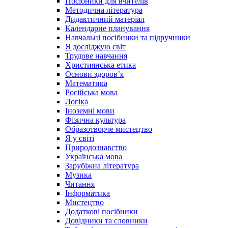
Посібники для вчителів
Методична література
Дидактичний матеріал
Календарне планування
Навчальні посібники та підручники
Я досліджую світ
Трудове навчання
Християнська етика
Основи здоров’я
Математика
Російська мова
Логіка
Іноземні мови
Фізична культура
Образотворче мистецтво
Я у світі
Природознавство
Українська мова
Зарубіжна література
Музика
Читання
Інформатика
Мистецтво
Додаткові посібники
Довідники та словники