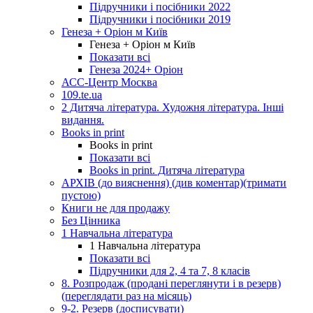
Підручники і посібники 2022
Підручники і посібники 2019
Генеза + Оріон м Київ
Генеза + Оріон м Київ
Показати всі
Генеза 2024+ Оріон
АСС-Центр Москва
109.te.ua
2 Дитяча література. Художня література. Інші
видання.
Books in print
Books in print
Показати всі
Books in print. Дитяча література
АРХІВ (до вияснення) (див коментар)(тримати
пустою)
Книги не для продажу
Без Цінника
1 Навчальна література
1 Навчальна література
Показати всі
Підручники для 2, 4 та 7, 8 класів
8. Розпродаж (продані переглянути і в резерв)
(переглядати раз на місяць)
9-2. Резерв (досписувати)