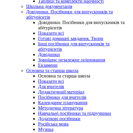
Таблиці та комплекти наочності
Шкільна документація
Довідники. Посібники для випускників та
абітурієнтів
Довідники. Посібники для випускників та
абітурієнтів
Показати всі
Готові домашні завдання. Твори
Інші посібники для випускників та
абітурієнтів
Довідники
Зовнішнє незалежне оцінювання
Екзамени
Основна та старша школа
Основна та старша школа
Показати всі
Для вчителів
Дидактичний матеріал
Посібники для вчителів
Календарне планування
Методична література
Навчальні посібники та підручники
Додаткові посібники
Російська мова
Музика