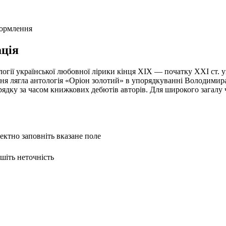
формлення
ція
огії української любовної лірики кінця ХІХ — початку ХХІ ст. ув
ня лягла антологія «Оріон золотий» в упорядкуванні Володимира
ядку за часом книжкових дебютів авторів. Для широкого загалу ч
ректно заповніть вказане поле
ишіть неточність