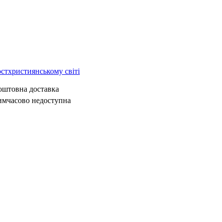
остхристиянському світі
коштовна доставка
имчасово недоступна