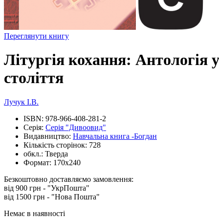
Переглянути книгу
Літургія кохання: Антологія 
століття
Лучук І.В.
ISBN:
978-966-408-281-2
Серія:
Серія "Дивоовид"
Видавництво:
Навчальна книга -Богдан
Кількість сторінок:
728
обкл.:
Тверда
Формат:
170х240
Безкоштовно доставляємо замовлення:
від 900 грн - "УкрПошта"
від 1500 грн - "Нова Пошта"
Немає в наявності