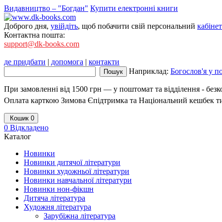
Видавництво – "Богдан"
Купити електронні книги
Доброго дня,
увійдіть
, щоб побачити свій персональний
кабінет
Контактна пошта:
support@dk-books.com
де придбати
|
допомога
|
контакти
Наприклад:
Богослов'я у п
При замовленні від 1500 грн — у поштомат та відділення - без
Оплата карткою Зимова Єпідтримка та Національний кешбек т
Кошик
0
0
Відкладено
Каталог
Новинки
Новинки дитячої літератури
Новинки художньої літератури
Новинки навчальної літератури
Новинки нон-фікшн
Дитяча література
Художня література
Зарубіжна література