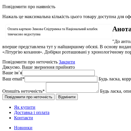
Повідомити про наявність
Нажаль це максимальна кількість цього товару доступна для о
Анота
Оплата карткою Зимова Єпідтримка та Національний кешбек
тимчасово недоступна
"До антол
вперше представлена тут у найширшому обсязі. В основу видан
«Літургію кохання». Добірки розташовані у хронологічному пор
Повідомити про неточність
Закрити
Дякуємо. Ваше звернення прийнято
Ваше ім`я
Ваш email
*
Будь ласка, кор
Опишіть неточність
*
Будь ласка, оп
Як купити
Доставка і оплата
Контакти
Новинки