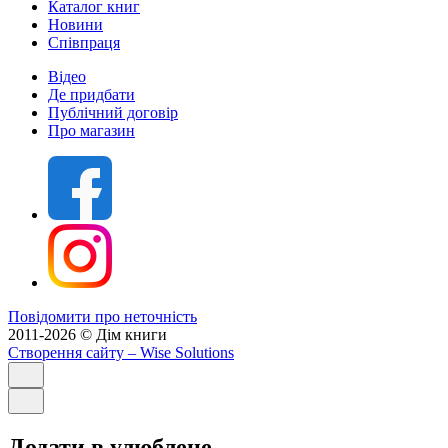
Каталог книг
Новини
Співпраця
Відео
Де придбати
Публічний договір
Про магазин
Повідомити про неточність
2011-2026 © Дім книги
Створення сайту
– Wise Solutions
Додати в улюблене