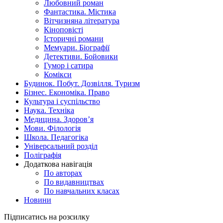
Любовний роман
Фантастика. Містика
Вітчизняна література
Кіноповісті
Історичні романи
Мемуари. Біографії
Детективи. Бойовики
Гумор і сатира
Комікси
Будинок. Побут. Дозвілля. Туризм
Бізнес. Економіка. Право
Культура і суспільство
Наука. Техніка
Медицина. Здоров’я
Мови. Філологія
Школа. Педагогіка
Універсальний розділ
Поліграфія
Додаткова навігація
По авторах
По видавництвах
По навчальних класах
Новини
Підписатись на розсилку