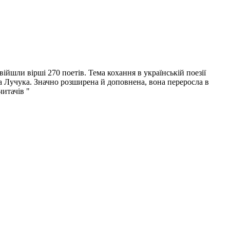
ійшли вірші 270 поетів. Тема кохання в українській поезії
 Лучука. Значно розширена й доповнена, вона переросла в
итачів "