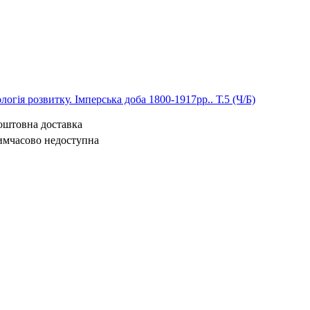
логія розвитку. Імперська доба 1800-1917рр.. Т.5 (Ч/Б)
коштовна доставка
имчасово недоступна