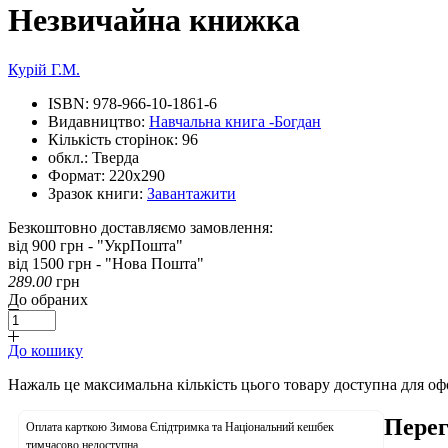
Незвичайна книжка
Курій Г.М.
ISBN:
978-966-10-1861-6
Видавництво:
Навчальна книга -Богдан
Кількість сторінок:
96
обкл.:
Тверда
Формат:
220х290
Зразок книги:
Завантажити
Безкоштовно доставляємо замовлення:
від 900 грн - "УкрПошта"
від 1500 грн - "Нова Пошта"
289.00
грн
До обраних
До кошику
Нажаль це максимальна кількість цього товару доступна для о
Перег
Оплата карткою Зимова Єпідтримка та Національний кешбек
тимчасово недоступна