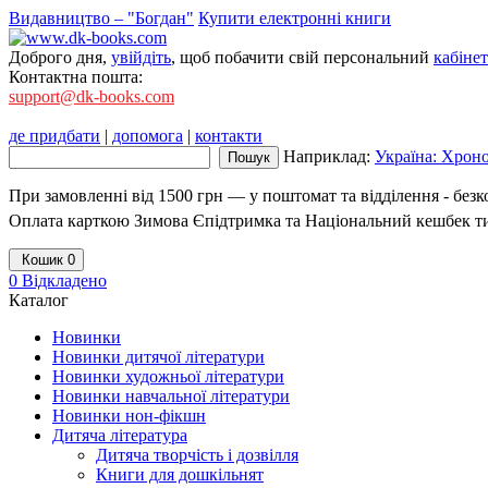
Видавництво – "Богдан"
Купити електронні книги
Доброго дня,
увійдіть
, щоб побачити свій персональний
кабінет
Контактна пошта:
support@dk-books.com
де придбати
|
допомога
|
контакти
Наприклад:
Україна: Хроно
При замовленні від 1500 грн — у поштомат та відділення - без
Оплата карткою Зимова Єпідтримка та Національний кешбек т
Кошик
0
0
Відкладено
Каталог
Новинки
Новинки дитячої літератури
Новинки художньої літератури
Новинки навчальної літератури
Новинки нон-фікшн
Дитяча література
Дитяча творчість і дозвілля
Книги для дошкільнят