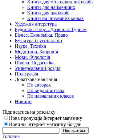
Книги для молодших школярів
Книги для найменших
Книги для школярів
Книги на іноземних мовах
Художня література
Будинок. Побут. Дозвілля. Туризм
Бізнес. Економіка. Право
Культура і суспільство
Наука. Техніка
Медицина. Здоров’я
Мови. Філологія
Школа. Педагогіка
Універсальний розділ
Поліграфія
Додаткова навігація
По авторах
По видавництвах
По навчальних класах
Новини
Підписатись на розсилку
Нова продукція Інтернет магазину
Новини Інтернет магазину Богдан
Головна