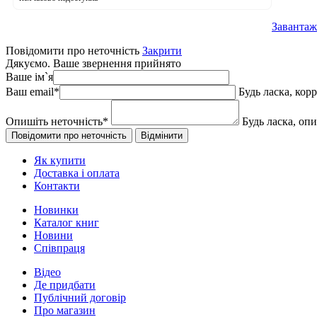
Завантаж
Повідомити про неточність
Закрити
Дякуємо. Ваше звернення прийнято
Ваше ім`я
Ваш email
*
Будь ласка, кор
Опишіть неточність
*
Будь ласка, оп
Як купити
Доставка і оплата
Контакти
Новинки
Каталог книг
Новини
Співпраця
Відео
Де придбати
Публічний договір
Про магазин