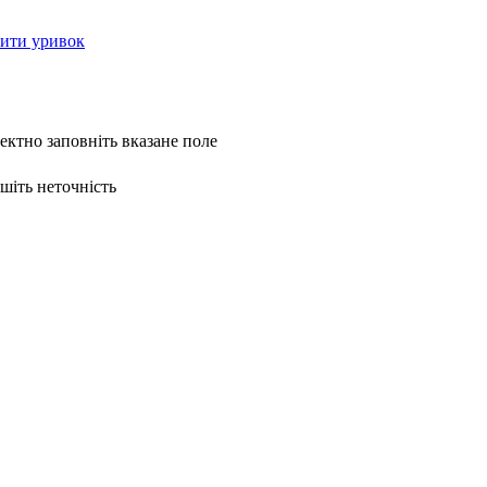
ити уривок
ректно заповніть вказане поле
ишіть неточність