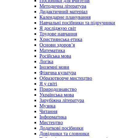
Посібники для вчителів
Методична література
Дидактичний матеріал
Календарне планування
Навчальні посібники та підручники
Я досліджую світ
Трудове навчання
Християнська етика
Основи здоров’я
Математика
Російська мова
Логіка
Іноземні мови
Фізична культура
Образотворче мистецтво
Я у світі
Природознавство
Українська мова
Зарубіжна література
Музика
Читання
Інформатика
Мистецтво
Додаткові посібники
Довідники та словники