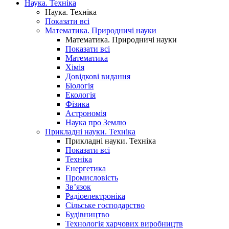
Наука. Техніка
Наука. Техніка
Показати всі
Математика. Природничі науки
Математика. Природничі науки
Показати всі
Математика
Хімія
Довідкові видання
Біологія
Екологія
Фізика
Астрономія
Наука про Землю
Прикладні науки. Техніка
Прикладні науки. Техніка
Показати всі
Техніка
Енергетика
Промисловість
Зв’язок
Радіоелектроніка
Сільське господарство
Будівництво
Технологія харчових виробництв