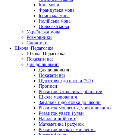
Інші мови
Французька мова
Іспанська мова
Італійська мова
Польська мова
Українська мова
Розмовники
Словники
Школа. Педагогіка
Школа. Педагогіка
Показати всі
Для дошкільнят
Для дошкільнят
Показати всі
Підготовка до школи (5-7)
Прописи
Розвиток загальних здібностей
Школа малювання
Загальна підготовка до школи
Розвиток мовлення, уроки читання
Розвиток уваги і уяви
Навколишній світ
Математика і рахунок
Розвиток логіки і мислення
Іноземні мови