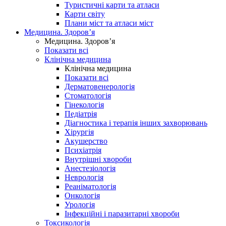
Туристичні карти та атласи
Карти світу
Плани міст та атласи міст
Медицина. Здоров’я
Медицина. Здоров’я
Показати всі
Клінічна медицина
Клінічна медицина
Показати всі
Дерматовенерологія
Стоматологія
Гінекологія
Педіатрія
Діагностика і терапія інших захворювань
Хірургія
Акушерство
Психіатрія
Внутрішні хвороби
Анестезіологія
Неврологія
Реаніматологія
Онкологія
Урологія
Інфекційні і паразитарні хвороби
Токсикологія