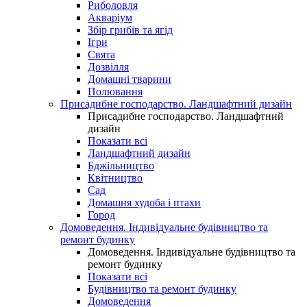
Риболовля
Акваріум
Збір грибів та ягід
Ігри
Свята
Дозвілля
Домашні тварини
Полювання
Присадибне господарство. Ландшафтний дизайн
Присадибне господарство. Ландшафтний
дизайн
Показати всі
Ландшафтний дизайн
Бджільництво
Квітництво
Сад
Домашня худоба і птахи
Город
Домоведення. Індивідуальне будівництво та
ремонт будинку
Домоведення. Індивідуальне будівництво та
ремонт будинку
Показати всі
Будівництво та ремонт будинку
Домоведення