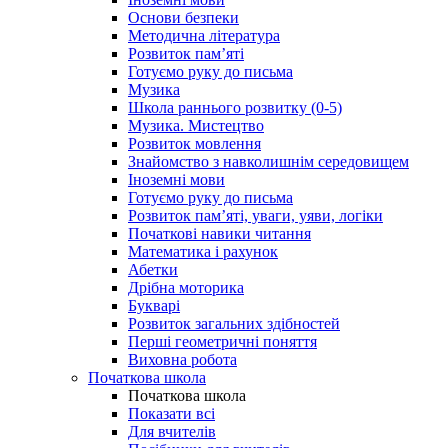
Основи безпеки
Методична література
Розвиток пам’яті
Готуємо руку до письма
Музика
Школа раннього розвитку (0-5)
Музика. Мистецтво
Розвиток мовлення
Знайомство з навколишнім середовищем
Іноземні мови
Готуємо руку до письма
Розвиток пам’яті, уваги, уяви, логіки
Початкові навики читання
Математика і рахунок
Абетки
Дрібна моторика
Букварі
Розвиток загальних здібностей
Перші геометричні поняття
Виховна робота
Початкова школа
Початкова школа
Показати всі
Для вчителів