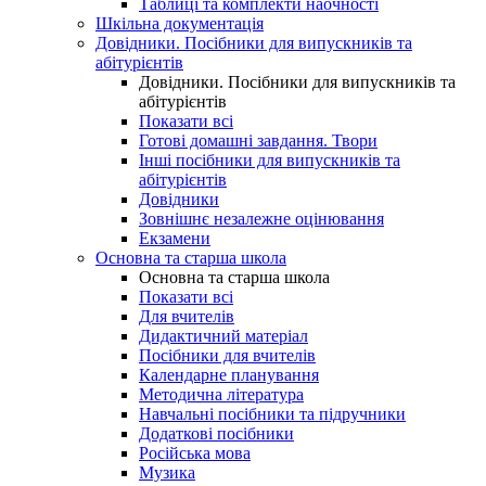
Таблиці та комплекти наочності
Шкільна документація
Довідники. Посібники для випускників та
абітурієнтів
Довідники. Посібники для випускників та
абітурієнтів
Показати всі
Готові домашні завдання. Твори
Інші посібники для випускників та
абітурієнтів
Довідники
Зовнішнє незалежне оцінювання
Екзамени
Основна та старша школа
Основна та старша школа
Показати всі
Для вчителів
Дидактичний матеріал
Посібники для вчителів
Календарне планування
Методична література
Навчальні посібники та підручники
Додаткові посібники
Російська мова
Музика