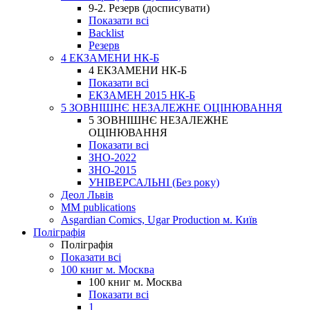
9-2. Резерв (досписувати)
Показати всі
Backlist
Резерв
4 ЕКЗАМЕНИ НК-Б
4 ЕКЗАМЕНИ НК-Б
Показати всі
ЕКЗАМЕН 2015 НК-Б
5 ЗОВНІШНЄ НЕЗАЛЕЖНЕ ОЦІНЮВАННЯ
5 ЗОВНІШНЄ НЕЗАЛЕЖНЕ
ОЦІНЮВАННЯ
Показати всі
ЗНО-2022
ЗНО-2015
УНІВЕРСАЛЬНІ (Без року)
Деол Львів
MM publications
Asgardian Comics, Ugar Production м. Київ
Поліграфія
Поліграфія
Показати всі
100 книг м. Москва
100 книг м. Москва
Показати всі
1