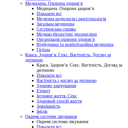
Медицина. Охорона здоров’я
Медицина. Охорона здоров’я
Показати всі
Медична радіологія і рентгенологія
Загальна медицина
Сестринська справа
Медико-біологічні дисципліни
Організація охорони здоров’я
Відбудовна та реабілітаційна медицина
Гігієна
Краса. Здоров’я. Секс. Вагітність. Догляд за
дитиною
Краса. Здоров’я. Секс. Вагітність. Догляд за
дитиною
Показати всі
Вагітність і догляд за дитиною
Здорове харчування
Етикет
Інтимне життя. Секс
Здоровий спосіб життя
Зовнішність
Імідж
Окремі системи лікування
Окремі системи лікування
Показати всі