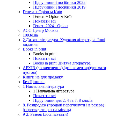
Підручники і посібники 2022
Підручники і посібники 2019
Генеза + Оріон м Київ
Генеза + Оріон м Київ
Показати всі
Генеза 2024+ Оріон
АСС-Центр Москва
109.te.ua
2 Дитяча література. Художня література. Інші
видання.
Books in print
Books in print
Показати всі
Books in print. Дитяча література
АРХІВ (до вияснення) (див коментар)(тримати
пустою)
Книги не для продажу
Без Цінника
1 Навчальна література
1 Навчальна література
Показати всі
Підручники для 2, 4 та 7, 8 класів
8. Розпродаж (продані переглянути і в резерв)
(переглядати раз на місяць)
9-2. Резерв (досписувати)