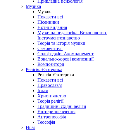
Прикладна психологія
Музика
Музика
Показати всі
Пісенники
Нотні видання
Музична педагогіка. Виконавство.
Інструментознавство
Теорія та історія музики
Самовчителі
Сольфеджіо. Акомпанемент
Вокально-хорові композиції
Композитори
Релігія. Єзотерика
Релігія. Єзотерика
Показати всі
Православ’я
Іслам
Християнство
Теорія релігії
Традиційні східні релігії
Езотеричне вчення
Антропософія
Теософія
Huss