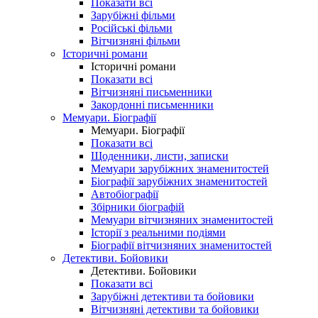
Показати всі
Зарубіжні фільми
Російські фільми
Вітчизняні фільми
Історичні романи
Історичні романи
Показати всі
Вітчизняні письменники
Закордонні письменники
Мемуари. Біографії
Мемуари. Біографії
Показати всі
Щоденники, листи, записки
Мемуари зарубіжних знаменитостей
Біографії зарубіжних знаменитостей
Автобіографії
Збірники біографій
Мемуари вітчизняних знаменитостей
Історії з реальними подіями
Біографії вітчизняних знаменитостей
Детективи. Бойовики
Детективи. Бойовики
Показати всі
Зарубіжні детективи та бойовики
Вітчизняні детективи та бойовики