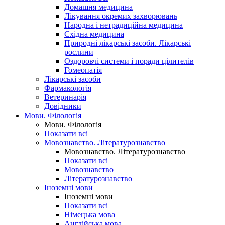
Домашня медицина
Лікування окремих захворювань
Народна і нетрадиційна медицина
Східна медицина
Природні лікарські засоби. Лікарські
рослини
Оздоровчі системи і поради цілителів
Гомеопатія
Лікарські засоби
Фармакологія
Ветеринарія
Довідники
Мови. Філологія
Мови. Філологія
Показати всі
Мовознавство. Літературознавство
Мовознавство. Літературознавство
Показати всі
Мовознавство
Літературознавство
Іноземні мови
Іноземні мови
Показати всі
Німецька мова
Англійська мова