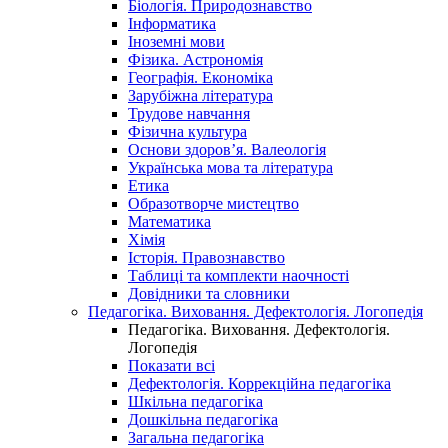
Біологія. Природознавство
Інформатика
Іноземні мови
Фізика. Астрономія
Географія. Економіка
Зарубіжна література
Трудове навчання
Фізична культура
Основи здоров’я. Валеологія
Українська мова та література
Етика
Образотворче мистецтво
Математика
Хімія
Історія. Правознавство
Таблиці та комплекти наочності
Довідники та словники
Педагогіка. Виховання. Дефектологія. Логопедія
Педагогіка. Виховання. Дефектологія.
Логопедія
Показати всі
Дефектологія. Коррекційна педагогіка
Шкільна педагогіка
Дошкільна педагогіка
Загальна педагогіка