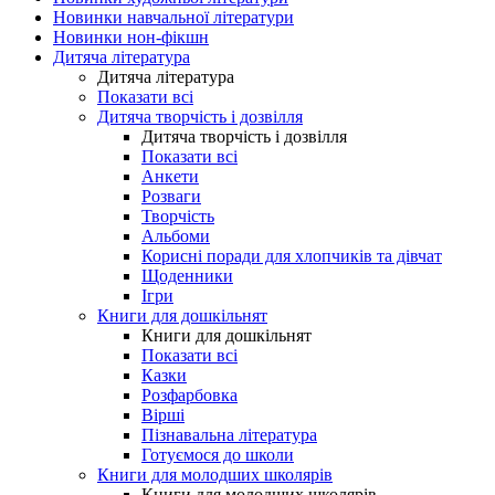
Новинки навчальної літератури
Новинки нон-фікшн
Дитяча література
Дитяча література
Показати всі
Дитяча творчість і дозвілля
Дитяча творчість і дозвілля
Показати всі
Анкети
Розваги
Творчість
Альбоми
Корисні поради для хлопчиків та дівчат
Щоденники
Ігри
Книги для дошкільнят
Книги для дошкільнят
Показати всі
Казки
Розфарбовка
Вірші
Пізнавальна література
Готуємося до школи
Книги для молодших школярів
Книги для молодших школярів