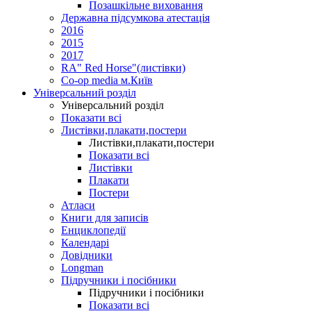
Позашкільне виховання
Державна підсумкова атестація
2016
2015
2017
RA" Red Horse"(листівки)
Co-op media м.Київ
Універсальний розділ
Універсальний розділ
Показати всі
Листівки,плакати,постери
Листівки,плакати,постери
Показати всі
Листівки
Плакати
Постери
Атласи
Книги для записів
Енциклопедії
Календарі
Довідники
Longman
Підручники і посібники
Підручники і посібники
Показати всі