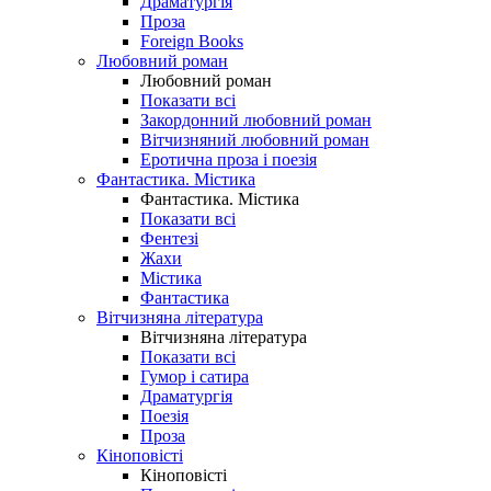
Драматургія
Проза
Foreign Books
Любовний роман
Любовний роман
Показати всі
Закордонний любовний роман
Вітчизняний любовний роман
Еротична проза і поезія
Фантастика. Містика
Фантастика. Містика
Показати всі
Фентезі
Жахи
Містика
Фантастика
Вітчизняна література
Вітчизняна література
Показати всі
Гумор і сатира
Драматургія
Поезія
Проза
Кіноповісті
Кіноповісті