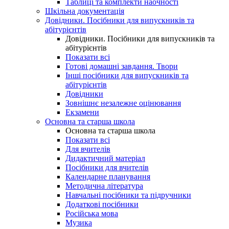
Таблиці та комплекти наочності
Шкільна документація
Довідники. Посібники для випускників та
абітурієнтів
Довідники. Посібники для випускників та
абітурієнтів
Показати всі
Готові домашні завдання. Твори
Інші посібники для випускників та
абітурієнтів
Довідники
Зовнішнє незалежне оцінювання
Екзамени
Основна та старша школа
Основна та старша школа
Показати всі
Для вчителів
Дидактичний матеріал
Посібники для вчителів
Календарне планування
Методична література
Навчальні посібники та підручники
Додаткові посібники
Російська мова
Музика