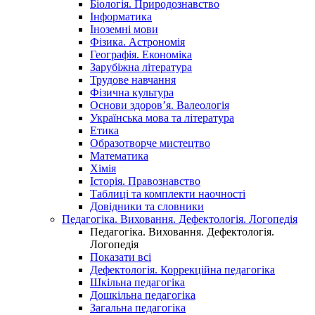
Біологія. Природознавство
Інформатика
Іноземні мови
Фізика. Астрономія
Географія. Економіка
Зарубіжна література
Трудове навчання
Фізична культура
Основи здоров’я. Валеологія
Українська мова та література
Етика
Образотворче мистецтво
Математика
Хімія
Історія. Правознавство
Таблиці та комплекти наочності
Довідники та словники
Педагогіка. Виховання. Дефектологія. Логопедія
Педагогіка. Виховання. Дефектологія.
Логопедія
Показати всі
Дефектологія. Коррекційна педагогіка
Шкільна педагогіка
Дошкільна педагогіка
Загальна педагогіка