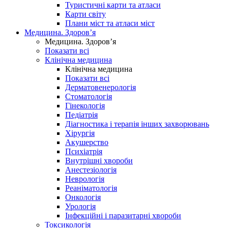
Туристичні карти та атласи
Карти світу
Плани міст та атласи міст
Медицина. Здоров’я
Медицина. Здоров’я
Показати всі
Клінічна медицина
Клінічна медицина
Показати всі
Дерматовенерологія
Стоматологія
Гінекологія
Педіатрія
Діагностика і терапія інших захворювань
Хірургія
Акушерство
Психіатрія
Внутрішні хвороби
Анестезіологія
Неврологія
Реаніматологія
Онкологія
Урологія
Інфекційні і паразитарні хвороби
Токсикологія