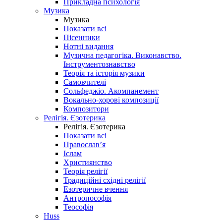
Прикладна психологія
Музика
Музика
Показати всі
Пісенники
Нотні видання
Музична педагогіка. Виконавство.
Інструментознавство
Теорія та історія музики
Самовчителі
Сольфеджіо. Акомпанемент
Вокально-хорові композиції
Композитори
Релігія. Єзотерика
Релігія. Єзотерика
Показати всі
Православ’я
Іслам
Християнство
Теорія релігії
Традиційні східні релігії
Езотеричне вчення
Антропософія
Теософія
Huss