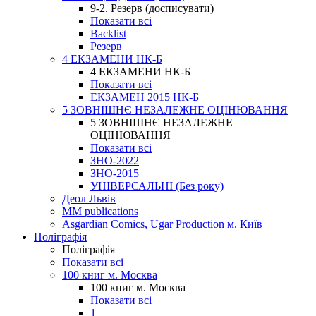
9-2. Резерв (досписувати)
Показати всі
Backlist
Резерв
4 ЕКЗАМЕНИ НК-Б
4 ЕКЗАМЕНИ НК-Б
Показати всі
ЕКЗАМЕН 2015 НК-Б
5 ЗОВНІШНЄ НЕЗАЛЕЖНЕ ОЦІНЮВАННЯ
5 ЗОВНІШНЄ НЕЗАЛЕЖНЕ
ОЦІНЮВАННЯ
Показати всі
ЗНО-2022
ЗНО-2015
УНІВЕРСАЛЬНІ (Без року)
Деол Львів
MM publications
Asgardian Comics, Ugar Production м. Київ
Поліграфія
Поліграфія
Показати всі
100 книг м. Москва
100 книг м. Москва
Показати всі
1