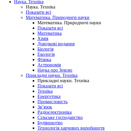
Наука. Техніка
Наука. Техніка
Показати всі
Математика. Природничі науки
Математика. Природничі науки
Показати всі
Математика
Хімія
Довідкові видання
Біологія
Екологія
Фізика
Астрономія
Наука про Землю
Прикладні науки. Техніка
Прикладні науки. Техніка
Показати всі
Техніка
Енергетика
Промисловість
Зв’язок
Радіоелектроніка
Сільське господарство
Будівництво
Технологія харчових виробництв