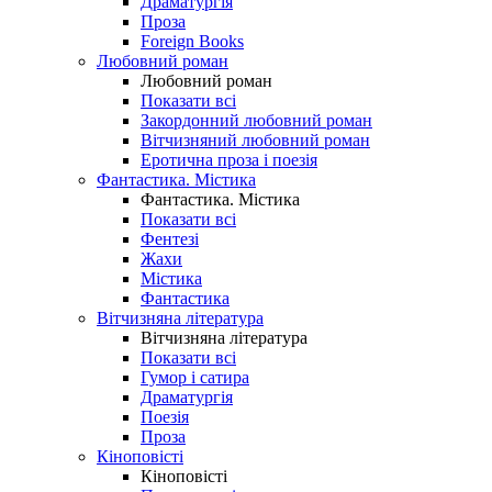
Драматургія
Проза
Foreign Books
Любовний роман
Любовний роман
Показати всі
Закордонний любовний роман
Вітчизняний любовний роман
Еротична проза і поезія
Фантастика. Містика
Фантастика. Містика
Показати всі
Фентезі
Жахи
Містика
Фантастика
Вітчизняна література
Вітчизняна література
Показати всі
Гумор і сатира
Драматургія
Поезія
Проза
Кіноповісті
Кіноповісті