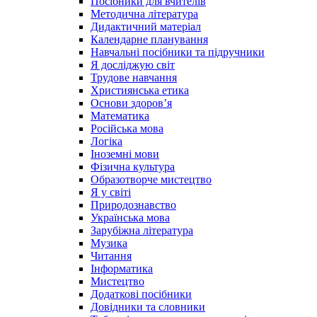
Посібники для вчителів
Методична література
Дидактичний матеріал
Календарне планування
Навчальні посібники та підручники
Я досліджую світ
Трудове навчання
Християнська етика
Основи здоров’я
Математика
Російська мова
Логіка
Іноземні мови
Фізична культура
Образотворче мистецтво
Я у світі
Природознавство
Українська мова
Зарубіжна література
Музика
Читання
Інформатика
Мистецтво
Додаткові посібники
Довідники та словники