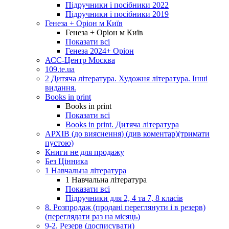
Підручники і посібники 2022
Підручники і посібники 2019
Генеза + Оріон м Київ
Генеза + Оріон м Київ
Показати всі
Генеза 2024+ Оріон
АСС-Центр Москва
109.te.ua
2 Дитяча література. Художня література. Інші
видання.
Books in print
Books in print
Показати всі
Books in print. Дитяча література
АРХІВ (до вияснення) (див коментар)(тримати
пустою)
Книги не для продажу
Без Цінника
1 Навчальна література
1 Навчальна література
Показати всі
Підручники для 2, 4 та 7, 8 класів
8. Розпродаж (продані переглянути і в резерв)
(переглядати раз на місяць)
9-2. Резерв (досписувати)