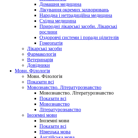
Домашня медицина
Лікування окремих захворювань
Народна і нетрадиційна медицина
Східна медицина
Природні лікарські засоби. Лікарські
рослини
Оздоровчі системи і поради цілителів
Гомеопатія
Лікарські засоби
Фармакологія
Ветеринарія
Довідники
Мови. Філологія
Мови. Філологія
Показати всі
Мовознавство. Літературознавство
Мовознавство. Літературознавство
Показати всі
Мовознавство
Літературознавство
Іноземні мови
Іноземні мови
Показати всі
Німецька мова
Англійська мова