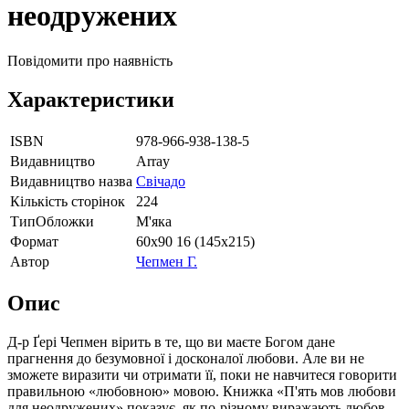
неодружених
Повідомити про наявність
Характеристики
ISBN
978-966-938-138-5
Видавництво
Array
Видавництво назва
Свічадо
Кількість сторінок
224
ТипОбложки
М'яка
Формат
60х90 16 (145х215)
Автор
Чепмен Г.
Опис
Д-р Ґері Чепмен вірить в те, що ви маєте Богом дане
прагнення до безумовної і досконалої любови. Але ви не
зможете виразити чи отримати її, поки не навчитеся говорити
правильною «любовною» мовою. Книжка «П'ять мов любови
для неодружених» показує, як по-різному виражають любов