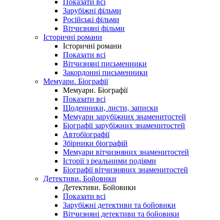
Показати всі
Зарубіжні фільми
Російські фільми
Вітчизняні фільми
Історичні романи
Історичні романи
Показати всі
Вітчизняні письменники
Закордонні письменники
Мемуари. Біографії
Мемуари. Біографії
Показати всі
Щоденники, листи, записки
Мемуари зарубіжних знаменитостей
Біографії зарубіжних знаменитостей
Автобіографії
Збірники біографій
Мемуари вітчизняних знаменитостей
Історії з реальними подіями
Біографії вітчизняних знаменитостей
Детективи. Бойовики
Детективи. Бойовики
Показати всі
Зарубіжні детективи та бойовики
Вітчизняні детективи та бойовики