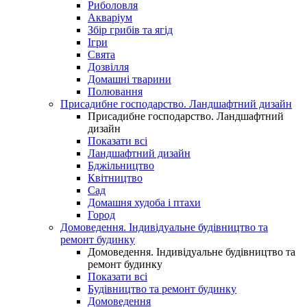
Риболовля
Акваріум
Збір грибів та ягід
Ігри
Свята
Дозвілля
Домашні тварини
Полювання
Присадибне господарство. Ландшафтний дизайн
Присадибне господарство. Ландшафтний
дизайн
Показати всі
Ландшафтний дизайн
Бджільництво
Квітництво
Сад
Домашня худоба і птахи
Город
Домоведення. Індивідуальне будівництво та
ремонт будинку
Домоведення. Індивідуальне будівництво та
ремонт будинку
Показати всі
Будівництво та ремонт будинку
Домоведення