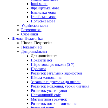
Інші мови
Французька мова
Іспанська мова
Італійська мова
Польська мова
Українська мова
Розмовники
Словники
Школа. Педагогіка
Школа. Педагогіка
Показати всі
Для дошкільнят
Для дошкільнят
Показати всі
Підготовка до школи (5-7)
Прописи
Розвиток загальних здібностей
Школа малювання
Загальна підготовка до школи
Розвиток мовлення, уроки читання
Розвиток уваги і уяви
Навколишній світ
Математика і рахунок
Розвиток логіки і мислення
Іноземні мови