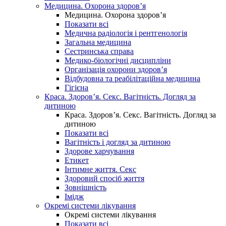
Медицина. Охорона здоров’я
Медицина. Охорона здоров’я
Показати всі
Медична радіологія і рентгенологія
Загальна медицина
Сестринська справа
Медико-біологічні дисципліни
Організація охорони здоров’я
Відбудовна та реабілітаційна медицина
Гігієна
Краса. Здоров’я. Секс. Вагітність. Догляд за
дитиною
Краса. Здоров’я. Секс. Вагітність. Догляд за
дитиною
Показати всі
Вагітність і догляд за дитиною
Здорове харчування
Етикет
Інтимне життя. Секс
Здоровий спосіб життя
Зовнішність
Імідж
Окремі системи лікування
Окремі системи лікування
Показати всі