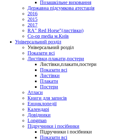
Позашкільне виховання
Державна підсумкова атестація
2016
2015
2017
RA" Red Horse"(листівки)
Co-op media м.Київ
Універсальний розділ
Універсальний розділ
Показати всі
Листівки,плакати,постери
Листівки,плакати,постери
Показати всі
Листівки
Плакати
Постери
Атласи
Книги для записів
Енциклопедії
Календарі
Довідники
Longman
Підручники і посібники
Підручники і посібники
Показати всі