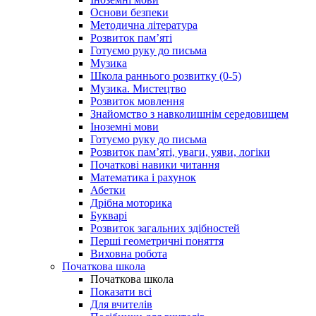
Основи безпеки
Методична література
Розвиток пам’яті
Готуємо руку до письма
Музика
Школа раннього розвитку (0-5)
Музика. Мистецтво
Розвиток мовлення
Знайомство з навколишнім середовищем
Іноземні мови
Готуємо руку до письма
Розвиток пам’яті, уваги, уяви, логіки
Початкові навики читання
Математика і рахунок
Абетки
Дрібна моторика
Букварі
Розвиток загальних здібностей
Перші геометричні поняття
Виховна робота
Початкова школа
Початкова школа
Показати всі
Для вчителів