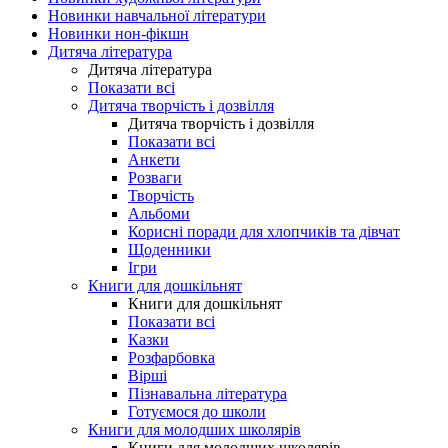
Новинки навчальної літератури
Новинки нон-фікшн
Дитяча література
Дитяча література
Показати всі
Дитяча творчість і дозвілля
Дитяча творчість і дозвілля
Показати всі
Анкети
Розваги
Творчість
Альбоми
Корисні поради для хлопчиків та дівчат
Щоденники
Ігри
Книги для дошкільнят
Книги для дошкільнят
Показати всі
Казки
Розфарбовка
Вірші
Пізнавальна література
Готуємося до школи
Книги для молодших школярів
Книги для молодших школярів