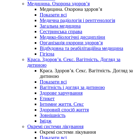
Медицина. Охорона здоров’я
Медицина. Охорона здоров’я
Показати всі
Медична радіологія і рентгенологія
Загальна медицина
Сестринська справа
Медико-біологічні дисципліни
Організація охорони здоров’я
Відбудовна та реабілітаційна медицина
Гігієна
Краса. Здоров’я. Секс. Вагітність. Догляд за
дитиною
Краса. Здоров’я. Секс. Вагітність. Догляд за
дитиною
Показати всі
Вагітність і догляд за дитиною
Здорове харчування
Етикет
Інтимне життя. Секс
Здоровий спосіб життя
Зовнішність
Імідж
Окремі системи лікування
Окремі системи лікування
Показати всі