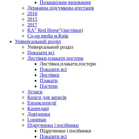
Позашкільне виховання
Державна підсумкова атестація
2016
2015
2017
RA" Red Horse"(листівки)
Co-op media м.Київ
Універсальний розділ
Універсальний розділ
Показати всі
Листівки,плакати,постери
Листівки,плакати,постери
Показати всі
Листівки
Плакати
Постери
Атласи
Книги для записів
Енциклопедії
Календарі
Довідники
Longman
Підручники і посібники
Підручники і посібники
Показати всі