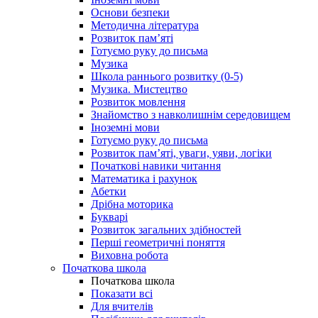
Основи безпеки
Методична література
Розвиток пам’яті
Готуємо руку до письма
Музика
Школа раннього розвитку (0-5)
Музика. Мистецтво
Розвиток мовлення
Знайомство з навколишнім середовищем
Іноземні мови
Готуємо руку до письма
Розвиток пам’яті, уваги, уяви, логіки
Початкові навики читання
Математика і рахунок
Абетки
Дрібна моторика
Букварі
Розвиток загальних здібностей
Перші геометричні поняття
Виховна робота
Початкова школа
Початкова школа
Показати всі
Для вчителів