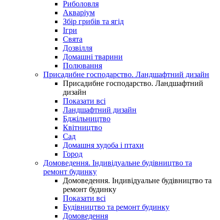
Риболовля
Акваріум
Збір грибів та ягід
Ігри
Свята
Дозвілля
Домашні тварини
Полювання
Присадибне господарство. Ландшафтний дизайн
Присадибне господарство. Ландшафтний
дизайн
Показати всі
Ландшафтний дизайн
Бджільництво
Квітництво
Сад
Домашня худоба і птахи
Город
Домоведення. Індивідуальне будівництво та
ремонт будинку
Домоведення. Індивідуальне будівництво та
ремонт будинку
Показати всі
Будівництво та ремонт будинку
Домоведення