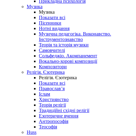
Прикладна психологія
Музика
Музика
Показати всі
Пісенники
Нотні видання
Музична педагогіка. Виконавство.
Інструментознавство
Теорія та історія музики
Самовчителі
Сольфеджіо. Акомпанемент
Вокально-хорові композиції
Композитори
Релігія. Єзотерика
Релігія. Єзотерика
Показати всі
Православ’я
Іслам
Християнство
Теорія релігії
Традиційні східні релігії
Езотеричне вчення
Антропософія
Теософія
Huss