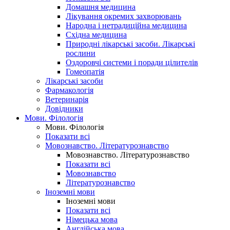
Домашня медицина
Лікування окремих захворювань
Народна і нетрадиційна медицина
Східна медицина
Природні лікарські засоби. Лікарські
рослини
Оздоровчі системи і поради цілителів
Гомеопатія
Лікарські засоби
Фармакологія
Ветеринарія
Довідники
Мови. Філологія
Мови. Філологія
Показати всі
Мовознавство. Літературознавство
Мовознавство. Літературознавство
Показати всі
Мовознавство
Літературознавство
Іноземні мови
Іноземні мови
Показати всі
Німецька мова
Англійська мова