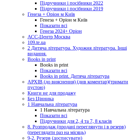
Підручники і посібники 2022
Підручники і посібники 2019
Генеза + Оріон м Київ
Генеза + Оріон м Київ
Показати всі
Генеза 2024+ Оріон
АСС-Центр Москва
109.te.ua
2 Дитяча література. Художня література. Інші
видання.
Books in print
Books in print
Показати всі
Books in print. Дитяча література
АРХІВ (до вияснення) (див коментар)(тримати
пустою)
Книги не для продажу
Без Цінника
1 Навчальна література
1 Навчальна література
Показати всі
Підручники для 2, 4 та 7, 8 класів
8. Розпродаж (продані переглянути і в резерв)
(переглядати раз на місяць)
9-2. Резерв (досписувати)