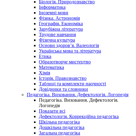
Біологія. Природознавство
Інформатика
Іноземні мови
Фізика. Астрономія
Географія. Економіка
Зарубіжна література
Трудове навчання
Фізична культура
Основи здоров’я. Валеологія
Українська мова та література
Етика
Образотворче мистецтво
Математика
Хімія
Історія. Правознавство
Таблиці та комплекти наочності
Довідники та словники
Педагогіка. Виховання. Дефектологія. Логопедія
Педагогіка. Виховання. Дефектологія.
Логопедія
Показати всі
Дефектологія. Коррекційна педагогіка
Шкільна педагогіка
Дошкільна педагогіка
Загальна педагогіка