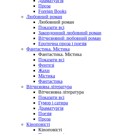
Драматургія
Проза
Foreign Books
Любовний роман
Любовний роман
Показати всі
Закордонний любовний роман
Вітчизняний любовний роман
Еротична проза і поезія
Фантастика. Містика
Фантастика. Містика
Показати всі
Фентезі
Жахи
Містика
Фантастика
Вітчизняна література
Вітчизняна література
Показати всі
Гумор і сатира
Драматургія
Поезія
Проза
Кіноповісті
Кіноповісті