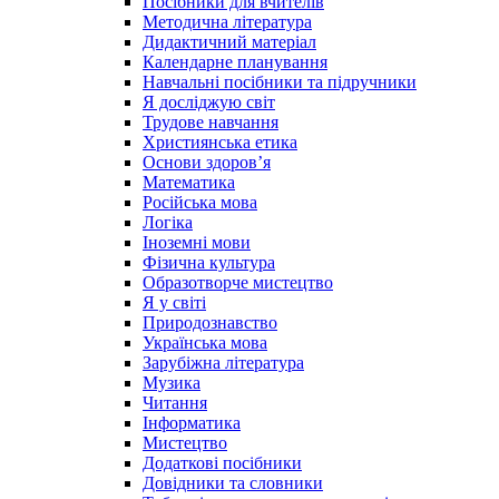
Посібники для вчителів
Методична література
Дидактичний матеріал
Календарне планування
Навчальні посібники та підручники
Я досліджую світ
Трудове навчання
Християнська етика
Основи здоров’я
Математика
Російська мова
Логіка
Іноземні мови
Фізична культура
Образотворче мистецтво
Я у світі
Природознавство
Українська мова
Зарубіжна література
Музика
Читання
Інформатика
Мистецтво
Додаткові посібники
Довідники та словники