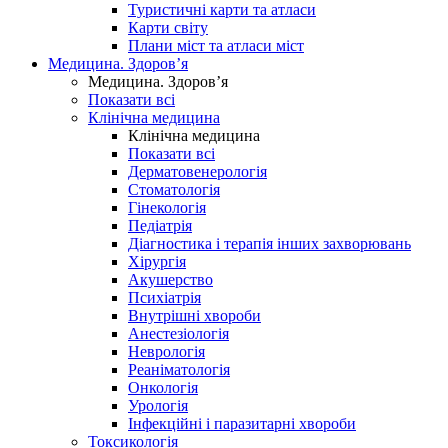
Туристичні карти та атласи
Карти світу
Плани міст та атласи міст
Медицина. Здоров’я
Медицина. Здоров’я
Показати всі
Клінічна медицина
Клінічна медицина
Показати всі
Дерматовенерологія
Стоматологія
Гінекологія
Педіатрія
Діагностика і терапія інших захворювань
Хірургія
Акушерство
Психіатрія
Внутрішні хвороби
Анестезіологія
Неврологія
Реаніматологія
Онкологія
Урологія
Інфекційні і паразитарні хвороби
Токсикологія