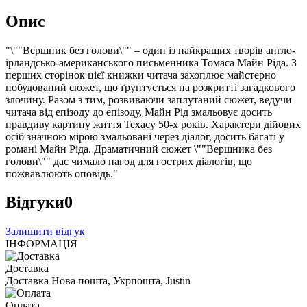
Опис
"\""Вершник без голови\"" – один із найкращих творів англо-
ірландсько-американського письменника Томаса Майн Ріда. З
перших сторінок цієї книжки читача захоплює майстерно
побудований сюжет, що ґрунтується на розкритті загадкового
злочину. Разом з тим, розвиваючи заплутаний сюжет, ведучи
читача від епізоду до епізоду, Майн Рід змальовує досить
правдиву картину життя Техасу 50-х років. Характери дійових
осіб значною мірою змальовані через діалог, досить багаті у
романі Майн Ріда. Драматичний сюжет \""Вершника без
голови\"" дає чимало нагод для гострих діалогів, що
пожвавлюють оповідь."
Відгуки
0
Залишити відгук
ІНФОРМАЦІЯ
Доставка
Доставка Нова пошта, Укрпошта, Justin
Оплата