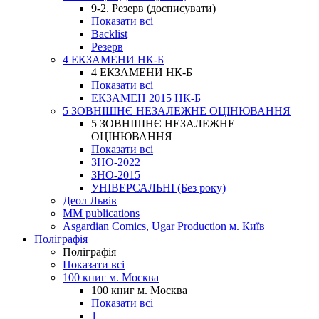
9-2. Резерв (досписувати)
Показати всі
Backlist
Резерв
4 ЕКЗАМЕНИ НК-Б
4 ЕКЗАМЕНИ НК-Б
Показати всі
ЕКЗАМЕН 2015 НК-Б
5 ЗОВНІШНЄ НЕЗАЛЕЖНЕ ОЦІНЮВАННЯ
5 ЗОВНІШНЄ НЕЗАЛЕЖНЕ
ОЦІНЮВАННЯ
Показати всі
ЗНО-2022
ЗНО-2015
УНІВЕРСАЛЬНІ (Без року)
Деол Львів
MM publications
Asgardian Comics, Ugar Production м. Київ
Поліграфія
Поліграфія
Показати всі
100 книг м. Москва
100 книг м. Москва
Показати всі
1