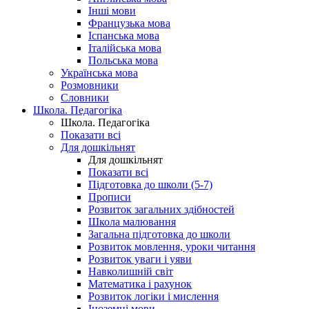
Інші мови
Французька мова
Іспанська мова
Італійська мова
Польська мова
Українська мова
Розмовники
Словники
Школа. Педагогіка
Школа. Педагогіка
Показати всі
Для дошкільнят
Для дошкільнят
Показати всі
Підготовка до школи (5-7)
Прописи
Розвиток загальних здібностей
Школа малювання
Загальна підготовка до школи
Розвиток мовлення, уроки читання
Розвиток уваги і уяви
Навколишній світ
Математика і рахунок
Розвиток логіки і мислення
Іноземні мови