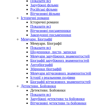
Показати всі
Зарубіжні фільми
Російські фільми
Вітчизняні фільми
Історичні романи
Історичні романи
Показати всі
Вітчизняні письменники
Закордонні письменники
Мемуари. Біографії
Мемуари. Біографії
Показати всі
Щоденники, листи, записки
Мемуари зарубіжних знаменитостей
Біографії зарубіжних знаменитостей
Автобіографії
Збірники біографій
Мемуари вітчизняних знаменитостей
Історії з реальними подіями
Біографії вітчизняних знаменитостей
Детективи. Бойовики
Детективи. Бойовики
Показати всі
Зарубіжні детективи та бойовики
Вітчизняні детективи та бойовики