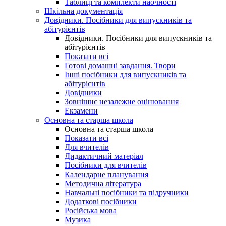
Таблиці та комплекти наочності
Шкільна документація
Довідники. Посібники для випускників та
абітурієнтів
Довідники. Посібники для випускників та
абітурієнтів
Показати всі
Готові домашні завдання. Твори
Інші посібники для випускників та
абітурієнтів
Довідники
Зовнішнє незалежне оцінювання
Екзамени
Основна та старша школа
Основна та старша школа
Показати всі
Для вчителів
Дидактичний матеріал
Посібники для вчителів
Календарне планування
Методична література
Навчальні посібники та підручники
Додаткові посібники
Російська мова
Музика