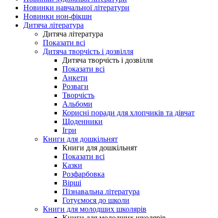
Новинки навчальної літератури
Новинки нон-фікшн
Дитяча література
Дитяча література
Показати всі
Дитяча творчість і дозвілля
Дитяча творчість і дозвілля
Показати всі
Анкети
Розваги
Творчість
Альбоми
Корисні поради для хлопчиків та дівчат
Щоденники
Ігри
Книги для дошкільнят
Книги для дошкільнят
Показати всі
Казки
Розфарбовка
Вірші
Пізнавальна література
Готуємося до школи
Книги для молодших школярів
Книги для молодших школярів