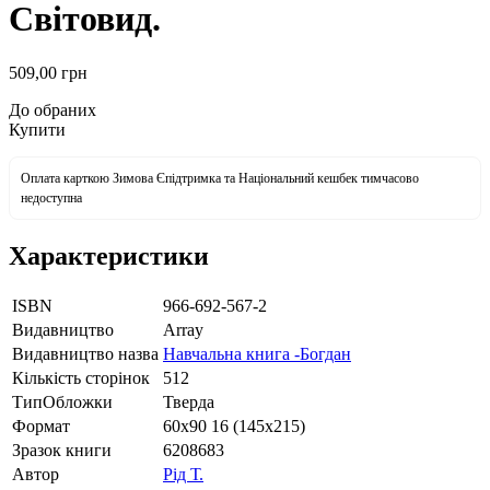
Світовид.
509
,00
грн
До обраних
Купити
Оплата карткою Зимова Єпідтримка та Національний кешбек тимчасово
недоступна
Характеристики
ISBN
966-692-567-2
Видавництво
Array
Видавництво назва
Навчальна книга -Богдан
Кількість сторінок
512
ТипОбложки
Тверда
Формат
60х90 16 (145х215)
Зразок книги
6208683
Автор
Рід Т.