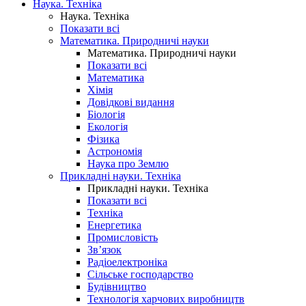
Наука. Техніка
Наука. Техніка
Показати всі
Математика. Природничі науки
Математика. Природничі науки
Показати всі
Математика
Хімія
Довідкові видання
Біологія
Екологія
Фізика
Астрономія
Наука про Землю
Прикладні науки. Техніка
Прикладні науки. Техніка
Показати всі
Техніка
Енергетика
Промисловість
Зв’язок
Радіоелектроніка
Сільське господарство
Будівництво
Технологія харчових виробництв