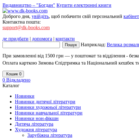
Видавництво – "Богдан"
Купити електронні книги
Доброго дня,
увійдіть
, щоб побачити свій персональний
кабінет
Контактна пошта:
support@dk-books.com
де придбати
|
допомога
|
контакти
Наприклад:
Велика розмаль
При замовленні від 1500 грн — у поштомат та відділення - без
Оплата карткою Зимова Єпідтримка та Національний кешбек т
Кошик
0
0
Відкладено
Каталог
Новинки
Новинки дитячої літератури
Новинки художньої літератури
Новинки навчальної літератури
Новинки нон-фікшн
Дитяча література
Художня література
Зарубіжна література