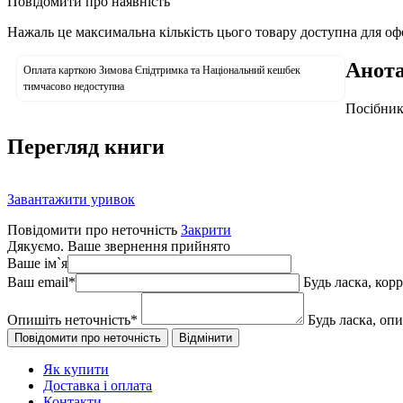
Повідомити про наявність
Нажаль це максимальна кількість цього товару доступна для о
Анота
Оплата карткою Зимова Єпідтримка та Національний кешбек
тимчасово недоступна
Посібник
Перегляд книги
Завантажити уривок
Повідомити про неточність
Закрити
Дякуємо. Ваше звернення прийнято
Ваше ім`я
Ваш email
*
Будь ласка, кор
Опишіть неточність
*
Будь ласка, оп
Як купити
Доставка і оплата
Контакти