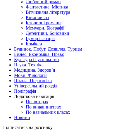
Любовний роман
Фантастика. Містика
Вітчизняна література
Кіноповісті
Історичні романи
Мемуари. Біографії
Детективи. Бойовики
Гумор і сатира
Комікси
Будинок. Побут. Дозвілля. Туризм
Бізнес. Економіка. Право
Культура і суспільство
Наука. Техніка
Медицина. Здоров’я
Мови. Філологія
Школа. Педагогіка
Універсальний розділ
Поліграфія
Додаткова навігація
По авторах
По видавництвах
По навчальних класах
Новини
Підписатись на розсилку