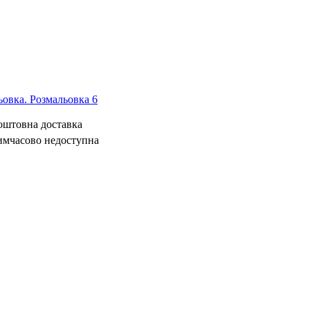
овка. Розмальовка 6
коштовна доставка
имчасово недоступна