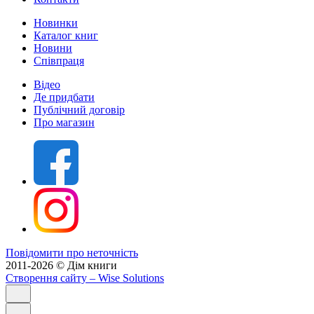
Новинки
Каталог книг
Новини
Співпраця
Відео
Де придбати
Публічний договір
Про магазин
Повідомити про неточність
2011-2026 © Дім книги
Створення сайту
– Wise Solutions