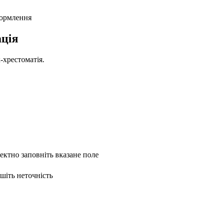
формлення
ція
-хрестоматія.
ректно заповніть вказане поле
ишіть неточність