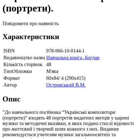
(портрети).
Повідомити про наявність
Характеристики
ISBN
978-966-10-0144-1
Видавництво назва
Навчальна книга -Богдан
Кількість сторінок
48
ТипОбложки
М'яка
Формат
60х84/ 4 (290х415)
Автор
Островський В.М.
Опис
"До навчального посібника “Українські композитори
(портрети)” входять 48 портретів видатних митців у царині
музики та методичні вказівки, в яких подано стислі відомості
про життєвий і творчий шлях кожного з них. Видання
рекомендується учителям музики загальноосвітніх та