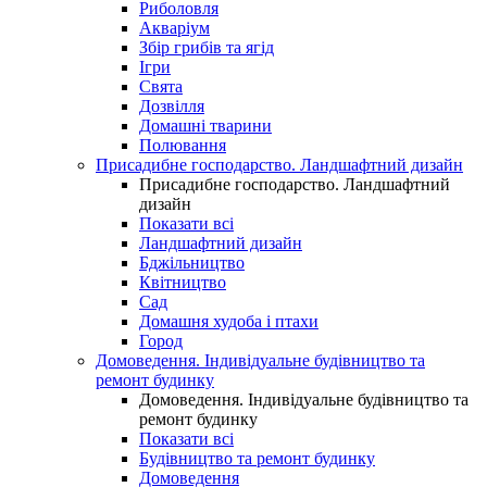
Риболовля
Акваріум
Збір грибів та ягід
Ігри
Свята
Дозвілля
Домашні тварини
Полювання
Присадибне господарство. Ландшафтний дизайн
Присадибне господарство. Ландшафтний
дизайн
Показати всі
Ландшафтний дизайн
Бджільництво
Квітництво
Сад
Домашня худоба і птахи
Город
Домоведення. Індивідуальне будівництво та
ремонт будинку
Домоведення. Індивідуальне будівництво та
ремонт будинку
Показати всі
Будівництво та ремонт будинку
Домоведення