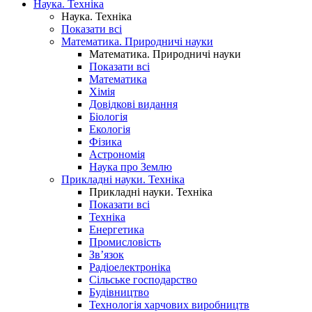
Наука. Техніка
Наука. Техніка
Показати всі
Математика. Природничі науки
Математика. Природничі науки
Показати всі
Математика
Хімія
Довідкові видання
Біологія
Екологія
Фізика
Астрономія
Наука про Землю
Прикладні науки. Техніка
Прикладні науки. Техніка
Показати всі
Техніка
Енергетика
Промисловість
Зв’язок
Радіоелектроніка
Сільське господарство
Будівництво
Технологія харчових виробництв