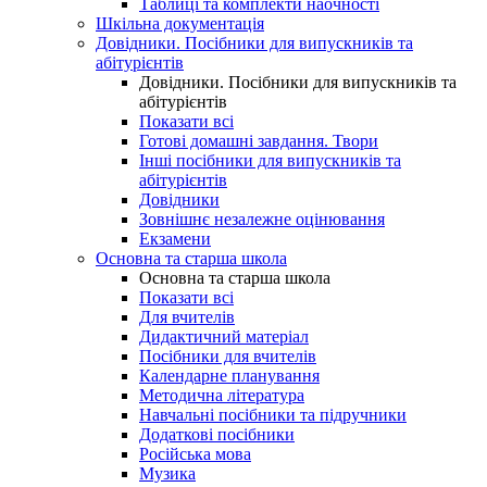
Таблиці та комплекти наочності
Шкільна документація
Довідники. Посібники для випускників та
абітурієнтів
Довідники. Посібники для випускників та
абітурієнтів
Показати всі
Готові домашні завдання. Твори
Інші посібники для випускників та
абітурієнтів
Довідники
Зовнішнє незалежне оцінювання
Екзамени
Основна та старша школа
Основна та старша школа
Показати всі
Для вчителів
Дидактичний матеріал
Посібники для вчителів
Календарне планування
Методична література
Навчальні посібники та підручники
Додаткові посібники
Російська мова
Музика