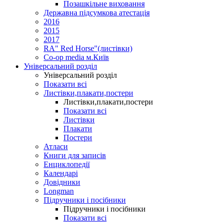
Позашкільне виховання
Державна підсумкова атестація
2016
2015
2017
RA" Red Horse"(листівки)
Co-op media м.Київ
Універсальний розділ
Універсальний розділ
Показати всі
Листівки,плакати,постери
Листівки,плакати,постери
Показати всі
Листівки
Плакати
Постери
Атласи
Книги для записів
Енциклопедії
Календарі
Довідники
Longman
Підручники і посібники
Підручники і посібники
Показати всі