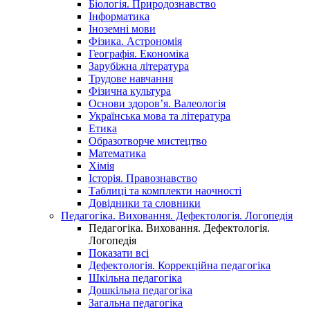
Біологія. Природознавство
Інформатика
Іноземні мови
Фізика. Астрономія
Географія. Економіка
Зарубіжна література
Трудове навчання
Фізична культура
Основи здоров’я. Валеологія
Українська мова та література
Етика
Образотворче мистецтво
Математика
Хімія
Історія. Правознавство
Таблиці та комплекти наочності
Довідники та словники
Педагогіка. Виховання. Дефектологія. Логопедія
Педагогіка. Виховання. Дефектологія.
Логопедія
Показати всі
Дефектологія. Коррекційна педагогіка
Шкільна педагогіка
Дошкільна педагогіка
Загальна педагогіка