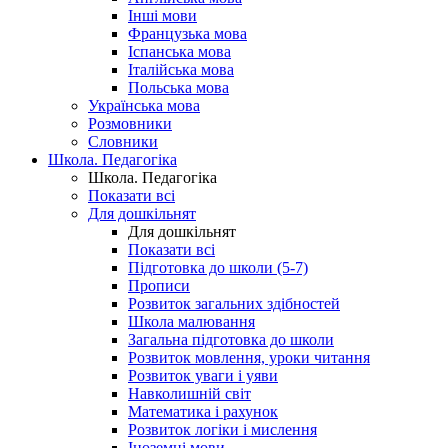
Інші мови
Французька мова
Іспанська мова
Італійська мова
Польська мова
Українська мова
Розмовники
Словники
Школа. Педагогіка
Школа. Педагогіка
Показати всі
Для дошкільнят
Для дошкільнят
Показати всі
Підготовка до школи (5-7)
Прописи
Розвиток загальних здібностей
Школа малювання
Загальна підготовка до школи
Розвиток мовлення, уроки читання
Розвиток уваги і уяви
Навколишній світ
Математика і рахунок
Розвиток логіки і мислення
Іноземні мови