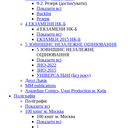
9-2. Резерв (досписувати)
Показати всі
Backlist
Резерв
4 ЕКЗАМЕНИ НК-Б
4 ЕКЗАМЕНИ НК-Б
Показати всі
ЕКЗАМЕН 2015 НК-Б
5 ЗОВНІШНЄ НЕЗАЛЕЖНЕ ОЦІНЮВАННЯ
5 ЗОВНІШНЄ НЕЗАЛЕЖНЕ
ОЦІНЮВАННЯ
Показати всі
ЗНО-2022
ЗНО-2015
УНІВЕРСАЛЬНІ (Без року)
Деол Львів
MM publications
Asgardian Comics, Ugar Production м. Київ
Поліграфія
Поліграфія
Показати всі
100 книг м. Москва
100 книг м. Москва
Показати всі
1