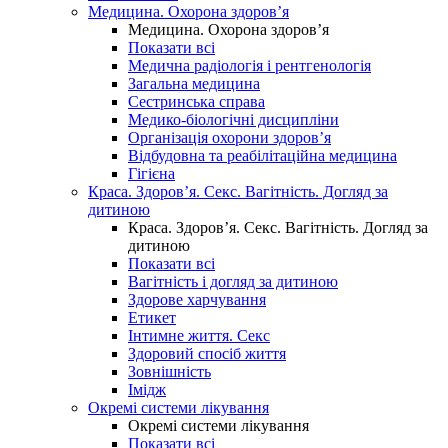
Медицина. Охорона здоров’я
Медицина. Охорона здоров’я
Показати всі
Медична радіологія і рентгенологія
Загальна медицина
Сестринська справа
Медико-біологічні дисципліни
Організація охорони здоров’я
Відбудовна та реабілітаційна медицина
Гігієна
Краса. Здоров’я. Секс. Вагітність. Догляд за
дитиною
Краса. Здоров’я. Секс. Вагітність. Догляд за
дитиною
Показати всі
Вагітність і догляд за дитиною
Здорове харчування
Етикет
Інтимне життя. Секс
Здоровий спосіб життя
Зовнішність
Імідж
Окремі системи лікування
Окремі системи лікування
Показати всі