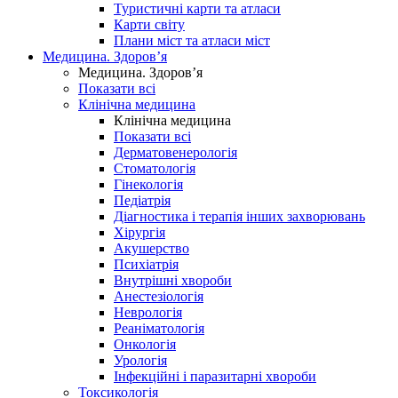
Туристичні карти та атласи
Карти світу
Плани міст та атласи міст
Медицина. Здоров’я
Медицина. Здоров’я
Показати всі
Клінічна медицина
Клінічна медицина
Показати всі
Дерматовенерологія
Стоматологія
Гінекологія
Педіатрія
Діагностика і терапія інших захворювань
Хірургія
Акушерство
Психіатрія
Внутрішні хвороби
Анестезіологія
Неврологія
Реаніматологія
Онкологія
Урологія
Інфекційні і паразитарні хвороби
Токсикологія