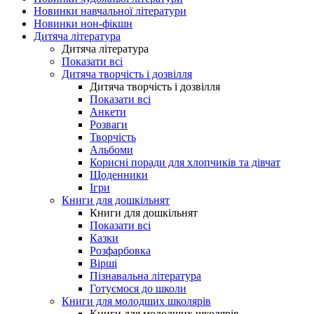
Новинки навчальної літератури
Новинки нон-фікшн
Дитяча література
Дитяча література
Показати всі
Дитяча творчість і дозвілля
Дитяча творчість і дозвілля
Показати всі
Анкети
Розваги
Творчість
Альбоми
Корисні поради для хлопчиків та дівчат
Щоденники
Ігри
Книги для дошкільнят
Книги для дошкільнят
Показати всі
Казки
Розфарбовка
Вірші
Пізнавальна література
Готуємося до школи
Книги для молодших школярів
Книги для молодших школярів