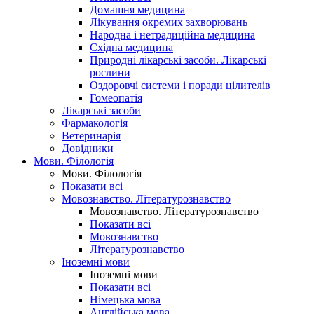
Домашня медицина
Лікування окремих захворювань
Народна і нетрадиційна медицина
Східна медицина
Природні лікарські засоби. Лікарські
рослини
Оздоровчі системи і поради цілителів
Гомеопатія
Лікарські засоби
Фармакологія
Ветеринарія
Довідники
Мови. Філологія
Мови. Філологія
Показати всі
Мовознавство. Літературознавство
Мовознавство. Літературознавство
Показати всі
Мовознавство
Літературознавство
Іноземні мови
Іноземні мови
Показати всі
Німецька мова
Англійська мова