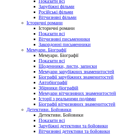
Показати всі
Зарубіжні фільми
Російські фільми
Вітчизняні фільми
Історичні романи
Історичні романи
Показати всі
Вітчизняні письменники
Закордонні письменники
Мемуари. Біографії
Мемуари. Біографії
Показати всі
Щоденники, листи, записки
Мемуари зарубіжних знаменитостей
Біографії зарубіжних знаменитостей
Автобіографії
Збірники біографій
Мемуари вітчизняних знаменитостей
Історії з реальними подіями
Біографії вітчизняних знаменитостей
Детективи. Бойовики
Детективи. Бойовики
Показати всі
Зарубіжні детективи та бойовики
Вітчизняні детективи та бойовики