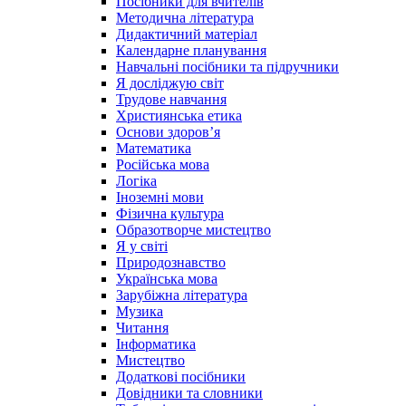
Посібники для вчителів
Методична література
Дидактичний матеріал
Календарне планування
Навчальні посібники та підручники
Я досліджую світ
Трудове навчання
Християнська етика
Основи здоров’я
Математика
Російська мова
Логіка
Іноземні мови
Фізична культура
Образотворче мистецтво
Я у світі
Природознавство
Українська мова
Зарубіжна література
Музика
Читання
Інформатика
Мистецтво
Додаткові посібники
Довідники та словники