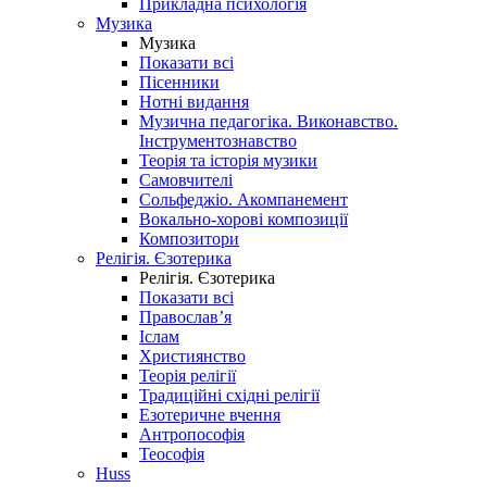
Прикладна психологія
Музика
Музика
Показати всі
Пісенники
Нотні видання
Музична педагогіка. Виконавство.
Інструментознавство
Теорія та історія музики
Самовчителі
Сольфеджіо. Акомпанемент
Вокально-хорові композиції
Композитори
Релігія. Єзотерика
Релігія. Єзотерика
Показати всі
Православ’я
Іслам
Християнство
Теорія релігії
Традиційні східні релігії
Езотеричне вчення
Антропософія
Теософія
Huss