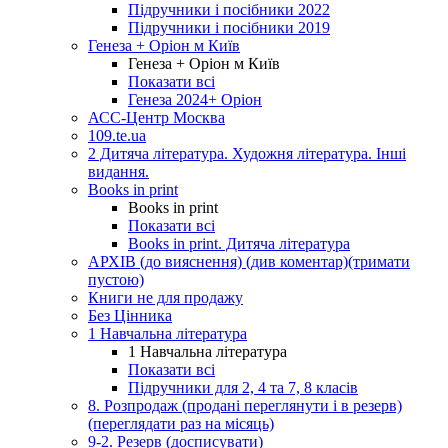
Підручники і посібники 2022
Підручники і посібники 2019
Генеза + Оріон м Київ
Генеза + Оріон м Київ
Показати всі
Генеза 2024+ Оріон
АСС-Центр Москва
109.te.ua
2 Дитяча література. Художня література. Інші
видання.
Books in print
Books in print
Показати всі
Books in print. Дитяча література
АРХІВ (до вияснення) (див коментар)(тримати
пустою)
Книги не для продажу
Без Цінника
1 Навчальна література
1 Навчальна література
Показати всі
Підручники для 2, 4 та 7, 8 класів
8. Розпродаж (продані переглянути і в резерв)
(переглядати раз на місяць)
9-2. Резерв (досписувати)