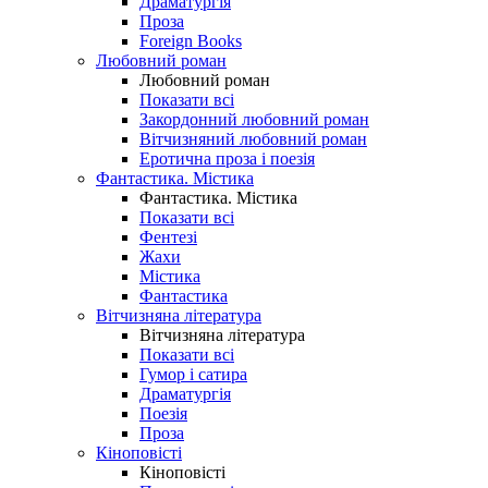
Драматургія
Проза
Foreign Books
Любовний роман
Любовний роман
Показати всі
Закордонний любовний роман
Вітчизняний любовний роман
Еротична проза і поезія
Фантастика. Містика
Фантастика. Містика
Показати всі
Фентезі
Жахи
Містика
Фантастика
Вітчизняна література
Вітчизняна література
Показати всі
Гумор і сатира
Драматургія
Поезія
Проза
Кіноповісті
Кіноповісті