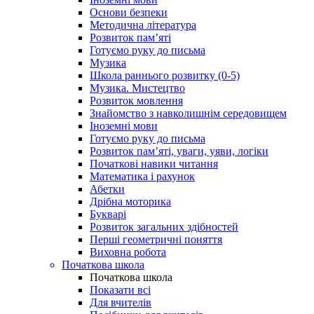
Основи безпеки
Методична література
Розвиток пам’яті
Готуємо руку до письма
Музика
Школа раннього розвитку (0-5)
Музика. Мистецтво
Розвиток мовлення
Знайомство з навколишнім середовищем
Іноземні мови
Готуємо руку до письма
Розвиток пам’яті, уваги, уяви, логіки
Початкові навики читання
Математика і рахунок
Абетки
Дрібна моторика
Букварі
Розвиток загальних здібностей
Перші геометричні поняття
Виховна робота
Початкова школа
Початкова школа
Показати всі
Для вчителів