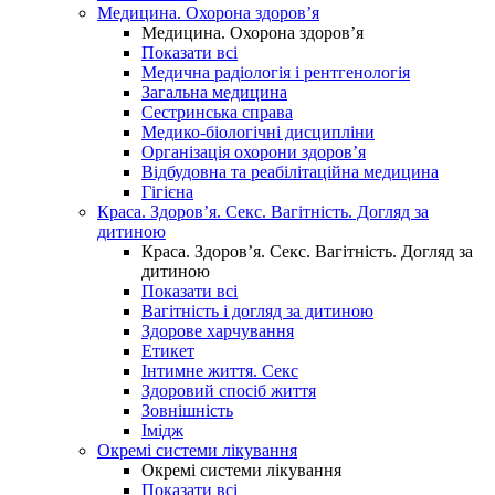
Медицина. Охорона здоров’я
Медицина. Охорона здоров’я
Показати всі
Медична радіологія і рентгенологія
Загальна медицина
Сестринська справа
Медико-біологічні дисципліни
Організація охорони здоров’я
Відбудовна та реабілітаційна медицина
Гігієна
Краса. Здоров’я. Секс. Вагітність. Догляд за
дитиною
Краса. Здоров’я. Секс. Вагітність. Догляд за
дитиною
Показати всі
Вагітність і догляд за дитиною
Здорове харчування
Етикет
Інтимне життя. Секс
Здоровий спосіб життя
Зовнішність
Імідж
Окремі системи лікування
Окремі системи лікування
Показати всі