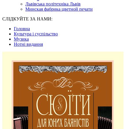
Львівська політехніка Львів
Минская фабрика цветной печати
СЛІДКУЙТЕ ЗА НАМИ:
Головна
Культура і суспільство
Музика
Нотні видання