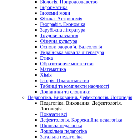
Біологія. Природознавство
Інформатика
Іноземні мови
Фізика. Астрономія
Географія. Економіка
Зарубіжна література
Трудове навчання
Фізична культура
Основи здоров’я. Валеологія
Українська мова та література
Етика
Образотворче мистецтво
Математика
Хімія
Історія. Правознавство
Таблиці та комплекти наочності
Довідники та словники
Педагогіка. Виховання. Дефектологія. Логопедія
Педагогіка. Виховання. Дефектологія.
Логопедія
Показати всі
Дефектологія. Коррекційна педагогіка
Шкільна педагогіка
Дошкільна педагогіка
Загальна педагогіка