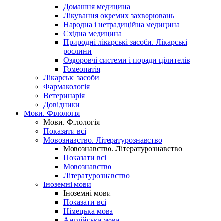
Домашня медицина
Лікування окремих захворювань
Народна і нетрадиційна медицина
Східна медицина
Природні лікарські засоби. Лікарські
рослини
Оздоровчі системи і поради цілителів
Гомеопатія
Лікарські засоби
Фармакологія
Ветеринарія
Довідники
Мови. Філологія
Мови. Філологія
Показати всі
Мовознавство. Літературознавство
Мовознавство. Літературознавство
Показати всі
Мовознавство
Літературознавство
Іноземні мови
Іноземні мови
Показати всі
Німецька мова
Англійська мова