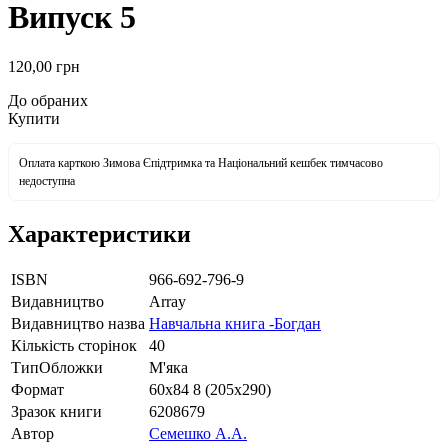
Випуск 5
120
,00
грн
До обраних
Купити
Оплата карткою Зимова Єпідтримка та Національний кешбек тимчасово
недоступна
Характеристики
ISBN
966-692-796-9
Видавництво
Array
Видавництво назва
Навчальна книга -Богдан
Кількість сторінок
40
ТипОбложки
М'яка
Формат
60х84 8 (205х290)
Зразок книги
6208679
Автор
Семешко А.А.