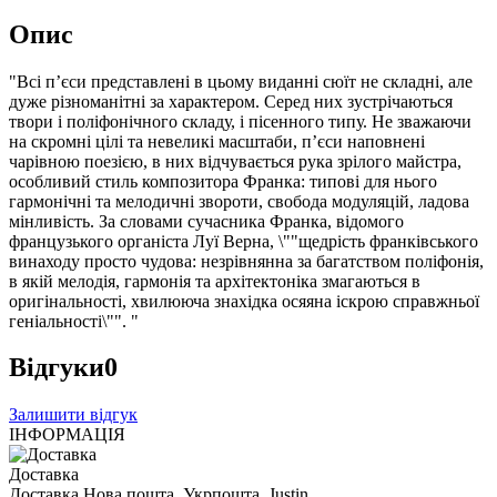
Опис
"Всі п’єси представлені в цьому виданні сюїт не складні, але
дуже різноманітні за характером. Серед них зустрічаються
твори і поліфонічного складу, і пісенного типу. Не зважаючи
на скромні цілі та невеликі масштаби, п’єси наповнені
чарівною поезією, в них відчувається рука зрілого майстра,
особливий стиль композитора Франка: типові для нього
гармонічні та мелодичні звороти, свобода модуляцій, ладова
мінливість. За словами сучасника Франка, відомого
французького органіста Луї Верна, \""щедрість франківського
винаходу просто чудова: незрівнянна за багатством поліфонія,
в якій мелодія, гармонія та архітектоніка змагаються в
оригінальності, хвилююча знахідка осяяна іскрою справжньої
геніальності\"". "
Відгуки
0
Залишити відгук
ІНФОРМАЦІЯ
Доставка
Доставка Нова пошта, Укрпошта, Justin