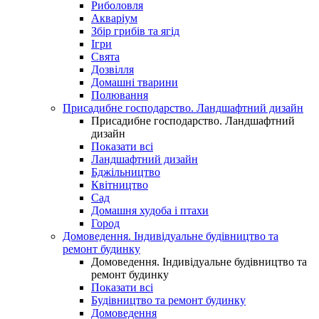
Риболовля
Акваріум
Збір грибів та ягід
Ігри
Свята
Дозвілля
Домашні тварини
Полювання
Присадибне господарство. Ландшафтний дизайн
Присадибне господарство. Ландшафтний
дизайн
Показати всі
Ландшафтний дизайн
Бджільництво
Квітництво
Сад
Домашня худоба і птахи
Город
Домоведення. Індивідуальне будівництво та
ремонт будинку
Домоведення. Індивідуальне будівництво та
ремонт будинку
Показати всі
Будівництво та ремонт будинку
Домоведення