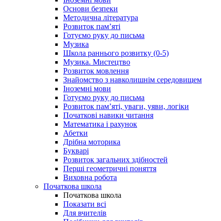
Основи безпеки
Методична література
Розвиток пам’яті
Готуємо руку до письма
Музика
Школа раннього розвитку (0-5)
Музика. Мистецтво
Розвиток мовлення
Знайомство з навколишнім середовищем
Іноземні мови
Готуємо руку до письма
Розвиток пам’яті, уваги, уяви, логіки
Початкові навики читання
Математика і рахунок
Абетки
Дрібна моторика
Букварі
Розвиток загальних здібностей
Перші геометричні поняття
Виховна робота
Початкова школа
Початкова школа
Показати всі
Для вчителів