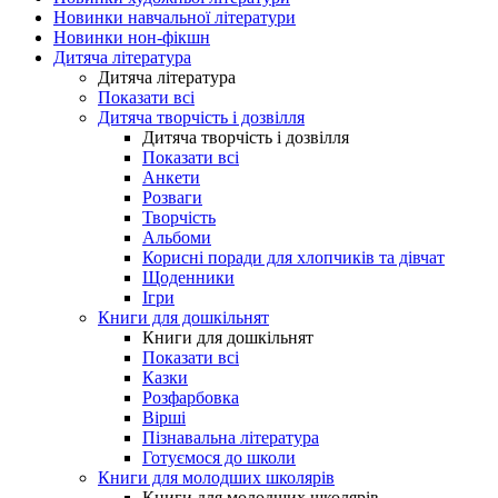
Новинки навчальної літератури
Новинки нон-фікшн
Дитяча література
Дитяча література
Показати всі
Дитяча творчість і дозвілля
Дитяча творчість і дозвілля
Показати всі
Анкети
Розваги
Творчість
Альбоми
Корисні поради для хлопчиків та дівчат
Щоденники
Ігри
Книги для дошкільнят
Книги для дошкільнят
Показати всі
Казки
Розфарбовка
Вірші
Пізнавальна література
Готуємося до школи
Книги для молодших школярів
Книги для молодших школярів