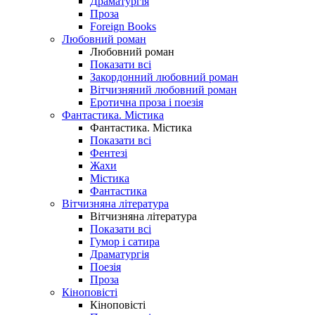
Драматургія
Проза
Foreign Books
Любовний роман
Любовний роман
Показати всі
Закордонний любовний роман
Вітчизняний любовний роман
Еротична проза і поезія
Фантастика. Містика
Фантастика. Містика
Показати всі
Фентезі
Жахи
Містика
Фантастика
Вітчизняна література
Вітчизняна література
Показати всі
Гумор і сатира
Драматургія
Поезія
Проза
Кіноповісті
Кіноповісті