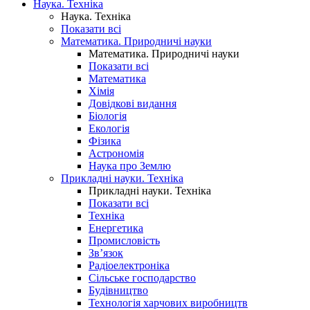
Наука. Техніка
Наука. Техніка
Показати всі
Математика. Природничі науки
Математика. Природничі науки
Показати всі
Математика
Хімія
Довідкові видання
Біологія
Екологія
Фізика
Астрономія
Наука про Землю
Прикладні науки. Техніка
Прикладні науки. Техніка
Показати всі
Техніка
Енергетика
Промисловість
Зв’язок
Радіоелектроніка
Сільське господарство
Будівництво
Технологія харчових виробництв