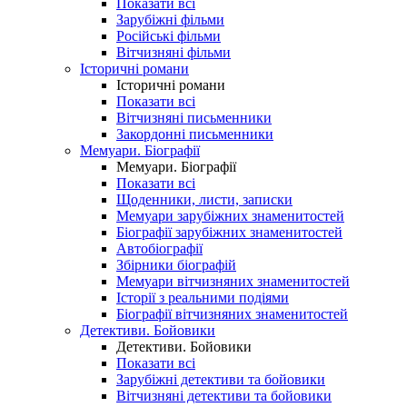
Показати всі
Зарубіжні фільми
Російські фільми
Вітчизняні фільми
Історичні романи
Історичні романи
Показати всі
Вітчизняні письменники
Закордонні письменники
Мемуари. Біографії
Мемуари. Біографії
Показати всі
Щоденники, листи, записки
Мемуари зарубіжних знаменитостей
Біографії зарубіжних знаменитостей
Автобіографії
Збірники біографій
Мемуари вітчизняних знаменитостей
Історії з реальними подіями
Біографії вітчизняних знаменитостей
Детективи. Бойовики
Детективи. Бойовики
Показати всі
Зарубіжні детективи та бойовики
Вітчизняні детективи та бойовики