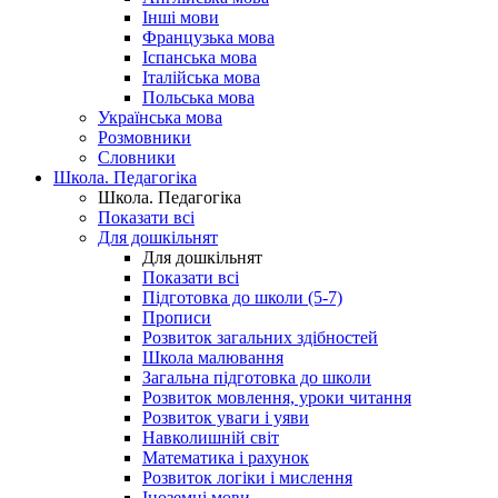
Інші мови
Французька мова
Іспанська мова
Італійська мова
Польська мова
Українська мова
Розмовники
Словники
Школа. Педагогіка
Школа. Педагогіка
Показати всі
Для дошкільнят
Для дошкільнят
Показати всі
Підготовка до школи (5-7)
Прописи
Розвиток загальних здібностей
Школа малювання
Загальна підготовка до школи
Розвиток мовлення, уроки читання
Розвиток уваги і уяви
Навколишній світ
Математика і рахунок
Розвиток логіки і мислення
Іноземні мови