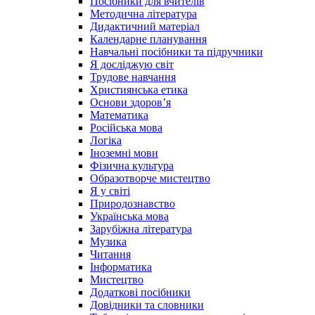
Посібники для вчителів
Методична література
Дидактичний матеріал
Календарне планування
Навчальні посібники та підручники
Я досліджую світ
Трудове навчання
Християнська етика
Основи здоров’я
Математика
Російська мова
Логіка
Іноземні мови
Фізична культура
Образотворче мистецтво
Я у світі
Природознавство
Українська мова
Зарубіжна література
Музика
Читання
Інформатика
Мистецтво
Додаткові посібники
Довідники та словники