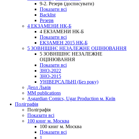
9-2. Резерв (досписувати)
Показати всі
Backlist
Резерв
4 ЕКЗАМЕНИ НК-Б
4 ЕКЗАМЕНИ НК-Б
Показати всі
ЕКЗАМЕН 2015 НК-Б
5 ЗОВНІШНЄ НЕЗАЛЕЖНЕ ОЦІНЮВАННЯ
5 ЗОВНІШНЄ НЕЗАЛЕЖНЕ
ОЦІНЮВАННЯ
Показати всі
ЗНО-2022
ЗНО-2015
УНІВЕРСАЛЬНІ (Без року)
Деол Львів
MM publications
Asgardian Comics, Ugar Production м. Київ
Поліграфія
Поліграфія
Показати всі
100 книг м. Москва
100 книг м. Москва
Показати всі
1