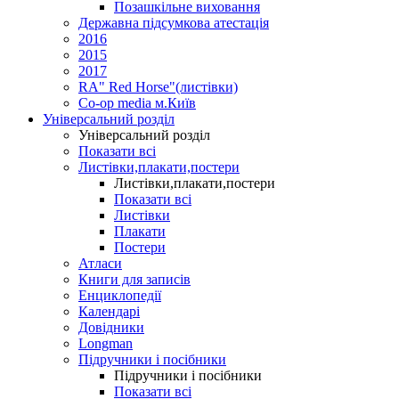
Позашкільне виховання
Державна підсумкова атестація
2016
2015
2017
RA" Red Horse"(листівки)
Co-op media м.Київ
Універсальний розділ
Універсальний розділ
Показати всі
Листівки,плакати,постери
Листівки,плакати,постери
Показати всі
Листівки
Плакати
Постери
Атласи
Книги для записів
Енциклопедії
Календарі
Довідники
Longman
Підручники і посібники
Підручники і посібники
Показати всі