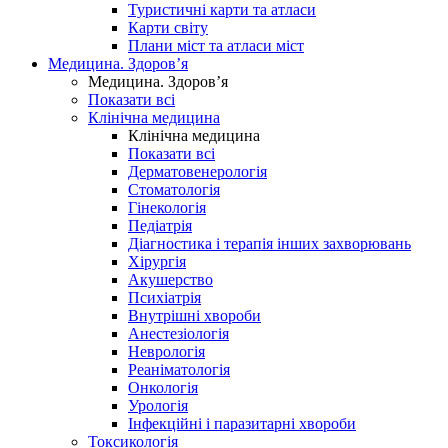
Туристичні карти та атласи
Карти світу
Плани міст та атласи міст
Медицина. Здоров’я
Медицина. Здоров’я
Показати всі
Клінічна медицина
Клінічна медицина
Показати всі
Дерматовенерологія
Стоматологія
Гінекологія
Педіатрія
Діагностика і терапія інших захворювань
Хірургія
Акушерство
Психіатрія
Внутрішні хвороби
Анестезіологія
Неврологія
Реаніматологія
Онкологія
Урологія
Інфекційні і паразитарні хвороби
Токсикологія