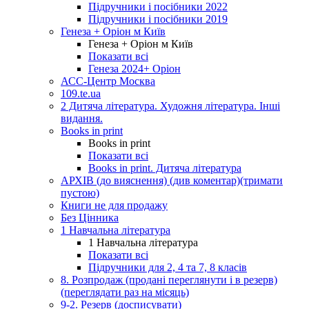
Підручники і посібники 2022
Підручники і посібники 2019
Генеза + Оріон м Київ
Генеза + Оріон м Київ
Показати всі
Генеза 2024+ Оріон
АСС-Центр Москва
109.te.ua
2 Дитяча література. Художня література. Інші
видання.
Books in print
Books in print
Показати всі
Books in print. Дитяча література
АРХІВ (до вияснення) (див коментар)(тримати
пустою)
Книги не для продажу
Без Цінника
1 Навчальна література
1 Навчальна література
Показати всі
Підручники для 2, 4 та 7, 8 класів
8. Розпродаж (продані переглянути і в резерв)
(переглядати раз на місяць)
9-2. Резерв (досписувати)