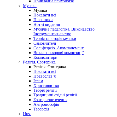
Прикладна психологія
Музика
Музика
Показати всі
Пісенники
Нотні видання
Музична педагогіка. Виконавство.
Інструментознавство
Теорія та історія музики
Самовчителі
Сольфеджіо. Акомпанемент
Вокально-хорові композиції
Композитори
Релігія. Єзотерика
Релігія. Єзотерика
Показати всі
Православ’я
Іслам
Християнство
Теорія релігії
Традиційні східні релігії
Езотеричне вчення
Антропософія
Теософія
Huss