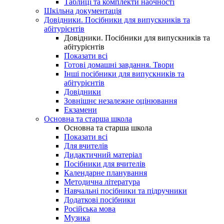
Таблиці та комплекти наочності
Шкільна документація
Довідники. Посібники для випускників та
абітурієнтів
Довідники. Посібники для випускників та
абітурієнтів
Показати всі
Готові домашні завдання. Твори
Інші посібники для випускників та
абітурієнтів
Довідники
Зовнішнє незалежне оцінювання
Екзамени
Основна та старша школа
Основна та старша школа
Показати всі
Для вчителів
Дидактичний матеріал
Посібники для вчителів
Календарне планування
Методична література
Навчальні посібники та підручники
Додаткові посібники
Російська мова
Музика