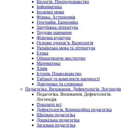
Біологія. Природознавство
Інформатика
Іноземні мови
Фізика. Астрономія
Географія. Економіка
Зарубіжна література
Трудове навчання
Фізична культура
Основи здоров’я. Валеологія
Українська мова та література
Етика
Образотворче мистецтво
Математика
Хімія
Історія. Правознавство
Таблиці та комплекти наочності
Довідники та словники
Педагогіка. Виховання. Дефектологія. Логопедія
Педагогіка. Виховання. Дефектологія.
Логопедія
Показати всі
Дефектологія. Коррекційна педагогіка
Шкільна педагогіка
Дошкільна педагогіка
Загальна педагогіка