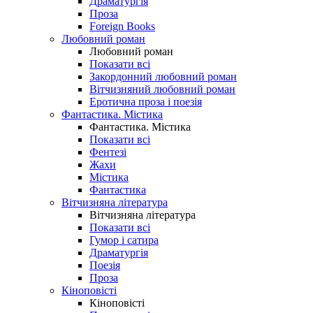
Драматургія
Проза
Foreign Books
Любовний роман
Любовний роман
Показати всі
Закордонний любовний роман
Вітчизняний любовний роман
Еротична проза і поезія
Фантастика. Містика
Фантастика. Містика
Показати всі
Фентезі
Жахи
Містика
Фантастика
Вітчизняна література
Вітчизняна література
Показати всі
Гумор і сатира
Драматургія
Поезія
Проза
Кіноповісті
Кіноповісті