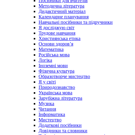
Посібники для вчителів
Методична література
Дидактичний матеріал
Календарне планування
Навчальні посібники та підручники
Я досліджую світ
Трудове навчання
Християнська етика
Основи здоров’я
Математика
Російська мова
Логіка
Іноземні мови
Фізична культура
Образотворче мистецтво
Я у світі
Природознавство
Українська мова
Зарубіжна література
Музика
Читання
Інформатика
Мистецтво
Додаткові посібники
Довідники та словники