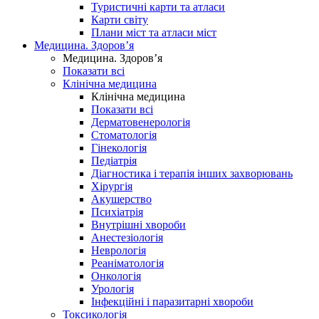
Туристичні карти та атласи
Карти світу
Плани міст та атласи міст
Медицина. Здоров’я
Медицина. Здоров’я
Показати всі
Клінічна медицина
Клінічна медицина
Показати всі
Дерматовенерологія
Стоматологія
Гінекологія
Педіатрія
Діагностика і терапія інших захворювань
Хірургія
Акушерство
Психіатрія
Внутрішні хвороби
Анестезіологія
Неврологія
Реаніматологія
Онкологія
Урологія
Інфекційні і паразитарні хвороби
Токсикологія