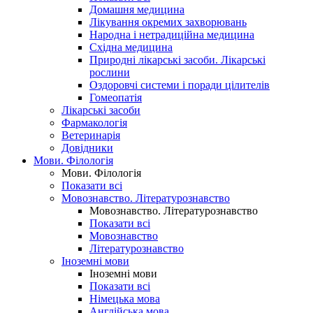
Домашня медицина
Лікування окремих захворювань
Народна і нетрадиційна медицина
Східна медицина
Природні лікарські засоби. Лікарські
рослини
Оздоровчі системи і поради цілителів
Гомеопатія
Лікарські засоби
Фармакологія
Ветеринарія
Довідники
Мови. Філологія
Мови. Філологія
Показати всі
Мовознавство. Літературознавство
Мовознавство. Літературознавство
Показати всі
Мовознавство
Літературознавство
Іноземні мови
Іноземні мови
Показати всі
Німецька мова
Англійська мова