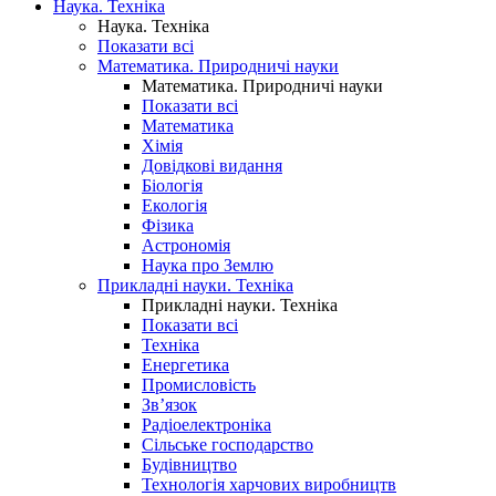
Наука. Техніка
Наука. Техніка
Показати всі
Математика. Природничі науки
Математика. Природничі науки
Показати всі
Математика
Хімія
Довідкові видання
Біологія
Екологія
Фізика
Астрономія
Наука про Землю
Прикладні науки. Техніка
Прикладні науки. Техніка
Показати всі
Техніка
Енергетика
Промисловість
Зв’язок
Радіоелектроніка
Сільське господарство
Будівництво
Технологія харчових виробництв