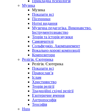
Прикладна психологія
Музика
Музика
Показати всі
Пісенники
Нотні видання
Музична педагогіка. Виконавство.
Інструментознавство
Теорія та історія музики
Самовчителі
Сольфеджіо. Акомпанемент
Вокально-хорові композиції
Композитори
Релігія. Єзотерика
Релігія. Єзотерика
Показати всі
Православ’я
Іслам
Християнство
Теорія релігії
Традиційні східні релігії
Езотеричне вчення
Антропософія
Теософія
Huss