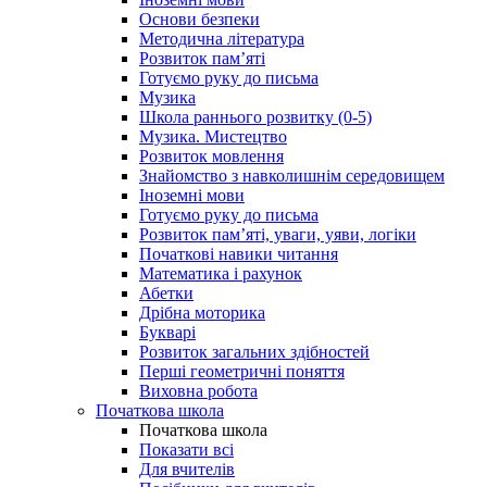
Основи безпеки
Методична література
Розвиток пам’яті
Готуємо руку до письма
Музика
Школа раннього розвитку (0-5)
Музика. Мистецтво
Розвиток мовлення
Знайомство з навколишнім середовищем
Іноземні мови
Готуємо руку до письма
Розвиток пам’яті, уваги, уяви, логіки
Початкові навики читання
Математика і рахунок
Абетки
Дрібна моторика
Букварі
Розвиток загальних здібностей
Перші геометричні поняття
Виховна робота
Початкова школа
Початкова школа
Показати всі
Для вчителів