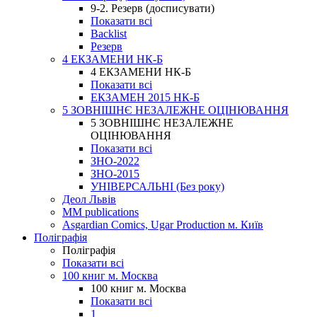
9-2. Резерв (досписувати)
Показати всі
Backlist
Резерв
4 ЕКЗАМЕНИ НК-Б
4 ЕКЗАМЕНИ НК-Б
Показати всі
ЕКЗАМЕН 2015 НК-Б
5 ЗОВНІШНЄ НЕЗАЛЕЖНЕ ОЦІНЮВАННЯ
5 ЗОВНІШНЄ НЕЗАЛЕЖНЕ
ОЦІНЮВАННЯ
Показати всі
ЗНО-2022
ЗНО-2015
УНІВЕРСАЛЬНІ (Без року)
Деол Львів
MM publications
Asgardian Comics, Ugar Production м. Київ
Поліграфія
Поліграфія
Показати всі
100 книг м. Москва
100 книг м. Москва
Показати всі
1