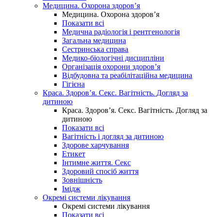
Медицина. Охорона здоров’я
Медицина. Охорона здоров’я
Показати всі
Медична радіологія і рентгенологія
Загальна медицина
Сестринська справа
Медико-біологічні дисципліни
Організація охорони здоров’я
Відбудовна та реабілітаційна медицина
Гігієна
Краса. Здоров’я. Секс. Вагітність. Догляд за
дитиною
Краса. Здоров’я. Секс. Вагітність. Догляд за
дитиною
Показати всі
Вагітність і догляд за дитиною
Здорове харчування
Етикет
Інтимне життя. Секс
Здоровий спосіб життя
Зовнішність
Імідж
Окремі системи лікування
Окремі системи лікування
Показати всі