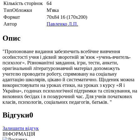
Кількість сторінок
64
ТипОбложки
М'яка
Формат
70х84 16 (170х200)
Автор
Павленко Л.П.
Опис
"Пропоноване видання забезпечить всебічне вивчення
особистості учня і дієвий зворотній зв’язок «учень-вчитель-
психолог». Різноманітні завдання, ігри, тести, анкети,
оригінальний літературознавчий матеріал допоможуть
учителю проводити роботу, спрямовану на соціальну
адаптацію школярів, цікаво й систематично. Щоденик можна
використовувати на уроках етики, на уроках з курсу «Я і
Україна», годинах психологічної підтримки та спілкування, на
виховних бесідах і в позаурочний час. Для учнів початкових
класів, психологів, соціальних педагогів, батьків. "
Відгуки
0
Залишити відгук
ІНФОРМАЦІЯ