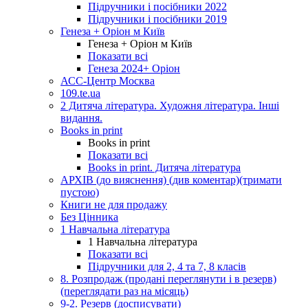
Підручники і посібники 2022
Підручники і посібники 2019
Генеза + Оріон м Київ
Генеза + Оріон м Київ
Показати всі
Генеза 2024+ Оріон
АСС-Центр Москва
109.te.ua
2 Дитяча література. Художня література. Інші
видання.
Books in print
Books in print
Показати всі
Books in print. Дитяча література
АРХІВ (до вияснення) (див коментар)(тримати
пустою)
Книги не для продажу
Без Цінника
1 Навчальна література
1 Навчальна література
Показати всі
Підручники для 2, 4 та 7, 8 класів
8. Розпродаж (продані переглянути і в резерв)
(переглядати раз на місяць)
9-2. Резерв (досписувати)