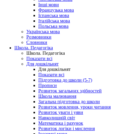
Інші мови
Французька мова
Іспанська мова
Італійська мова
Польська мова
Українська мова
Розмовники
Словники
Школа. Педагогіка
Школа. Педагогіка
Показати всі
Для дошкільнят
Для дошкільнят
Показати всі
Підготовка до школи (5-7)
Прописи
Розвиток загальних здібностей
Школа малювання
Загальна підготовка до школи
Розвиток мовлення, уроки читання
Розвиток уваги і уяви
Навколишній світ
Математика і рахунок
Розвиток логіки і мислення
Іноземні мови