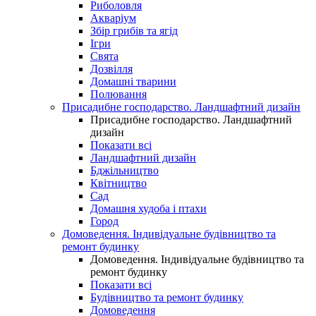
Риболовля
Акваріум
Збір грибів та ягід
Ігри
Свята
Дозвілля
Домашні тварини
Полювання
Присадибне господарство. Ландшафтний дизайн
Присадибне господарство. Ландшафтний
дизайн
Показати всі
Ландшафтний дизайн
Бджільництво
Квітництво
Сад
Домашня худоба і птахи
Город
Домоведення. Індивідуальне будівництво та
ремонт будинку
Домоведення. Індивідуальне будівництво та
ремонт будинку
Показати всі
Будівництво та ремонт будинку
Домоведення