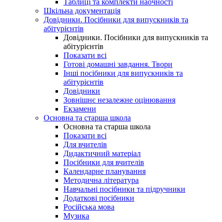
Таблиці та комплекти наочності
Шкільна документація
Довідники. Посібники для випускників та
абітурієнтів
Довідники. Посібники для випускників та
абітурієнтів
Показати всі
Готові домашні завдання. Твори
Інші посібники для випускників та
абітурієнтів
Довідники
Зовнішнє незалежне оцінювання
Екзамени
Основна та старша школа
Основна та старша школа
Показати всі
Для вчителів
Дидактичний матеріал
Посібники для вчителів
Календарне планування
Методична література
Навчальні посібники та підручники
Додаткові посібники
Російська мова
Музика