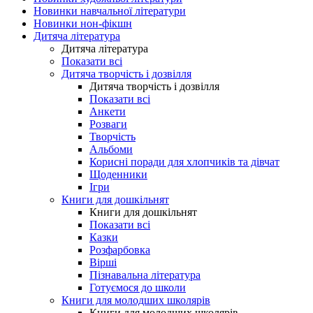
Новинки навчальної літератури
Новинки нон-фікшн
Дитяча література
Дитяча література
Показати всі
Дитяча творчість і дозвілля
Дитяча творчість і дозвілля
Показати всі
Анкети
Розваги
Творчість
Альбоми
Корисні поради для хлопчиків та дівчат
Щоденники
Ігри
Книги для дошкільнят
Книги для дошкільнят
Показати всі
Казки
Розфарбовка
Вірші
Пізнавальна література
Готуємося до школи
Книги для молодших школярів
Книги для молодших школярів