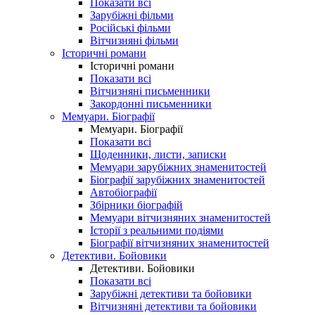
Показати всі
Зарубіжні фільми
Російські фільми
Вітчизняні фільми
Історичні романи
Історичні романи
Показати всі
Вітчизняні письменники
Закордонні письменники
Мемуари. Біографії
Мемуари. Біографії
Показати всі
Щоденники, листи, записки
Мемуари зарубіжних знаменитостей
Біографії зарубіжних знаменитостей
Автобіографії
Збірники біографій
Мемуари вітчизняних знаменитостей
Історії з реальними подіями
Біографії вітчизняних знаменитостей
Детективи. Бойовики
Детективи. Бойовики
Показати всі
Зарубіжні детективи та бойовики
Вітчизняні детективи та бойовики