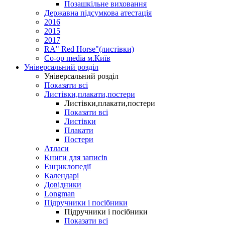
Позашкільне виховання
Державна підсумкова атестація
2016
2015
2017
RA" Red Horse"(листівки)
Co-op media м.Київ
Універсальний розділ
Універсальний розділ
Показати всі
Листівки,плакати,постери
Листівки,плакати,постери
Показати всі
Листівки
Плакати
Постери
Атласи
Книги для записів
Енциклопедії
Календарі
Довідники
Longman
Підручники і посібники
Підручники і посібники
Показати всі