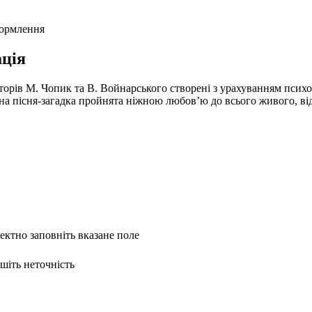
формлення
ція
вторів М. Чопик та В. Войнарського створені з урахуванням псих
жна пісня-загадка пройнята ніжною любов’ю до всього живого, ві
ректно заповніть вказане поле
ишіть неточність