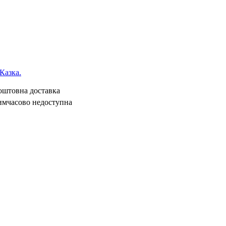
Казка.
коштовна доставка
имчасово недоступна