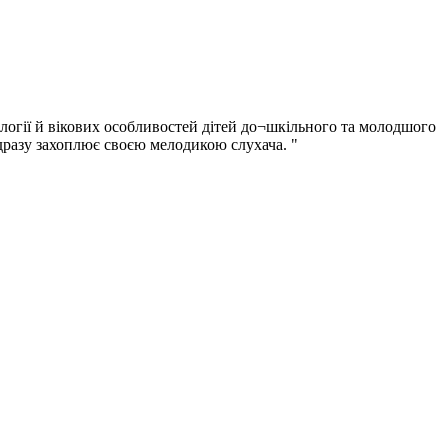
ології й вікових особливостей дітей до¬шкільного та молодшого
дразу захоплює своєю мелодикою слухача. "