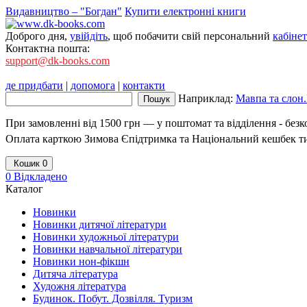
Видавництво – "Богдан"
Купити електронні книги
Доброго дня,
увійдіть
, щоб побачити свій персональний
кабінет
Контактна пошта:
support@dk-books.com
де придбати
|
допомога
|
контакти
Наприклад:
Мавпа та слон.
При замовленні від 1500 грн — у поштомат та відділення - без
Оплата карткою Зимова Єпідтримка та Національний кешбек т
Кошик
0
0
Відкладено
Каталог
Новинки
Новинки дитячої літератури
Новинки художньої літератури
Новинки навчальної літератури
Новинки нон-фікшн
Дитяча література
Художня література
Будинок. Побут. Дозвілля. Туризм