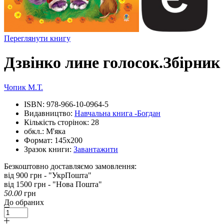
Переглянути книгу
Дзвінко лине голосок.Збірник
Чопик М.Т.
ISBN:
978-966-10-0964-5
Видавництво:
Навчальна книга -Богдан
Кількість сторінок:
28
обкл.:
М'яка
Формат:
145х200
Зразок книги:
Завантажити
Безкоштовно доставляємо замовлення:
від 900 грн - "УкрПошта"
від 1500 грн - "Нова Пошта"
50.00
грн
До обраних