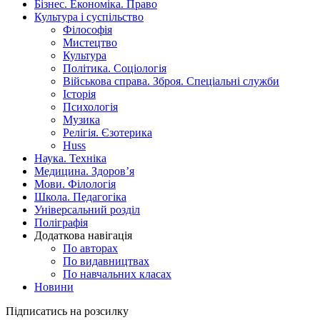
Бізнес. Економіка. Право
Культура і суспільство
Філософія
Мистецтво
Культура
Політика. Соціологія
Військова справа. Зброя. Спеціальні служби
Історія
Психологія
Музика
Релігія. Єзотерика
Huss
Наука. Техніка
Медицина. Здоров’я
Мови. Філологія
Школа. Педагогіка
Універсальний розділ
Поліграфія
Додаткова навігація
По авторах
По видавництвах
По навчальних класах
Новини
Підписатись на розсилку