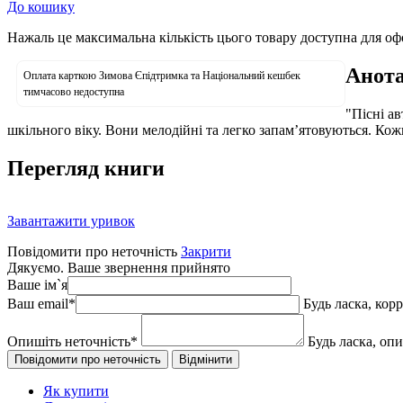
До кошику
Нажаль це максимальна кількість цього товару доступна для о
Анота
Оплата карткою Зимова Єпідтримка та Національний кешбек
тимчасово недоступна
"Пісні а
шкільного віку. Вони мелодійні та легко запам’ятовуються. Ко
Перегляд книги
Завантажити уривок
Повідомити про неточність
Закрити
Дякуємо. Ваше звернення прийнято
Ваше ім`я
Ваш email
*
Будь ласка, кор
Опишіть неточність
*
Будь ласка, оп
Як купити