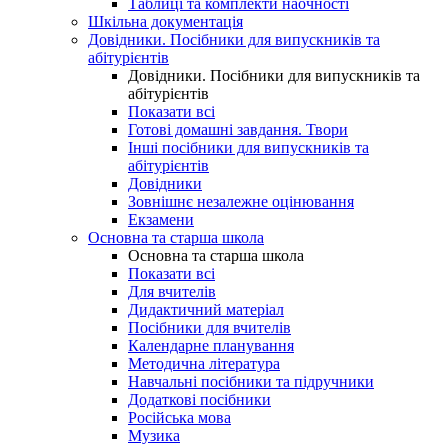
Таблиці та комплекти наочності
Шкільна документація
Довідники. Посібники для випускників та
абітурієнтів
Довідники. Посібники для випускників та
абітурієнтів
Показати всі
Готові домашні завдання. Твори
Інші посібники для випускників та
абітурієнтів
Довідники
Зовнішнє незалежне оцінювання
Екзамени
Основна та старша школа
Основна та старша школа
Показати всі
Для вчителів
Дидактичний матеріал
Посібники для вчителів
Календарне планування
Методична література
Навчальні посібники та підручники
Додаткові посібники
Російська мова
Музика