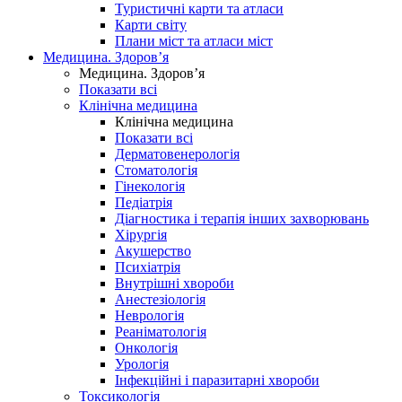
Туристичні карти та атласи
Карти світу
Плани міст та атласи міст
Медицина. Здоров’я
Медицина. Здоров’я
Показати всі
Клінічна медицина
Клінічна медицина
Показати всі
Дерматовенерологія
Стоматологія
Гінекологія
Педіатрія
Діагностика і терапія інших захворювань
Хірургія
Акушерство
Психіатрія
Внутрішні хвороби
Анестезіологія
Неврологія
Реаніматологія
Онкологія
Урологія
Інфекційні і паразитарні хвороби
Токсикологія