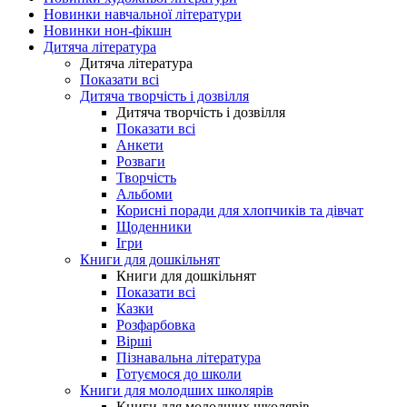
Новинки навчальної літератури
Новинки нон-фікшн
Дитяча література
Дитяча література
Показати всі
Дитяча творчість і дозвілля
Дитяча творчість і дозвілля
Показати всі
Анкети
Розваги
Творчість
Альбоми
Корисні поради для хлопчиків та дівчат
Щоденники
Ігри
Книги для дошкільнят
Книги для дошкільнят
Показати всі
Казки
Розфарбовка
Вірші
Пізнавальна література
Готуємося до школи
Книги для молодших школярів
Книги для молодших школярів