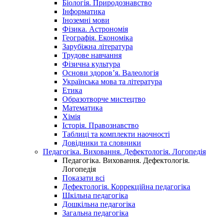
Біологія. Природознавство
Інформатика
Іноземні мови
Фізика. Астрономія
Географія. Економіка
Зарубіжна література
Трудове навчання
Фізична культура
Основи здоров’я. Валеологія
Українська мова та література
Етика
Образотворче мистецтво
Математика
Хімія
Історія. Правознавство
Таблиці та комплекти наочності
Довідники та словники
Педагогіка. Виховання. Дефектологія. Логопедія
Педагогіка. Виховання. Дефектологія.
Логопедія
Показати всі
Дефектологія. Коррекційна педагогіка
Шкільна педагогіка
Дошкільна педагогіка
Загальна педагогіка