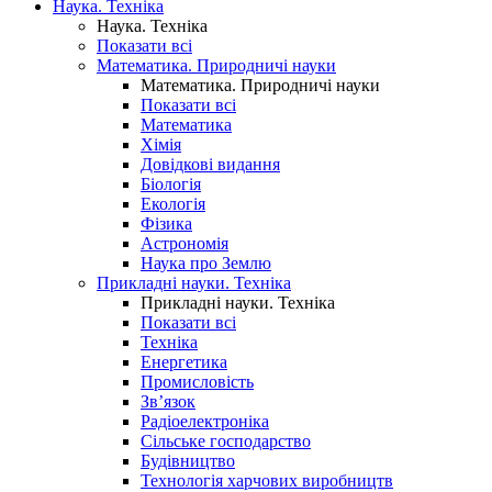
Наука. Техніка
Наука. Техніка
Показати всі
Математика. Природничі науки
Математика. Природничі науки
Показати всі
Математика
Хімія
Довідкові видання
Біологія
Екологія
Фізика
Астрономія
Наука про Землю
Прикладні науки. Техніка
Прикладні науки. Техніка
Показати всі
Техніка
Енергетика
Промисловість
Зв’язок
Радіоелектроніка
Сільське господарство
Будівництво
Технологія харчових виробництв