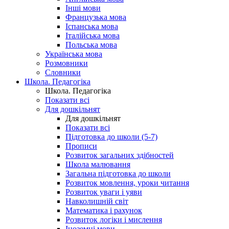
Інші мови
Французька мова
Іспанська мова
Італійська мова
Польська мова
Українська мова
Розмовники
Словники
Школа. Педагогіка
Школа. Педагогіка
Показати всі
Для дошкільнят
Для дошкільнят
Показати всі
Підготовка до школи (5-7)
Прописи
Розвиток загальних здібностей
Школа малювання
Загальна підготовка до школи
Розвиток мовлення, уроки читання
Розвиток уваги і уяви
Навколишній світ
Математика і рахунок
Розвиток логіки і мислення
Іноземні мови