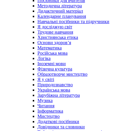
Посібники для вчителів
Методична література
Дидактичний матеріал
Календарне планування
Навчальні посібники та підручники
Я досліджую світ
Трудове навчання
Християнська етика
Основи здоров’я
Математика
Російська мова
Логіка
Іноземні мови
Фізична культура
Образотворче мистецтво
Я у світі
Природознавство
Українська мова
Зарубіжна література
Музика
Читання
Інформатика
Мистецтво
Додаткові посібники
Довідники та словники