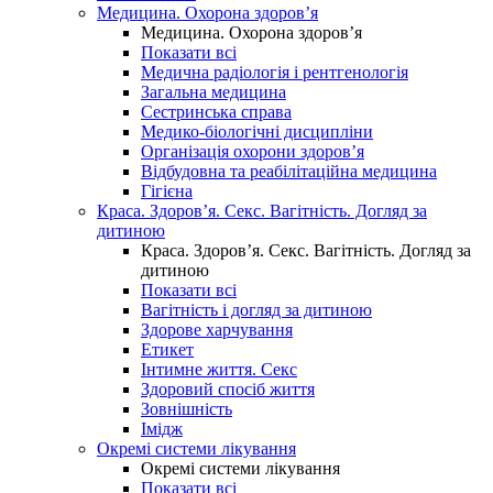
Медицина. Охорона здоров’я
Медицина. Охорона здоров’я
Показати всі
Медична радіологія і рентгенологія
Загальна медицина
Сестринська справа
Медико-біологічні дисципліни
Організація охорони здоров’я
Відбудовна та реабілітаційна медицина
Гігієна
Краса. Здоров’я. Секс. Вагітність. Догляд за
дитиною
Краса. Здоров’я. Секс. Вагітність. Догляд за
дитиною
Показати всі
Вагітність і догляд за дитиною
Здорове харчування
Етикет
Інтимне життя. Секс
Здоровий спосіб життя
Зовнішність
Імідж
Окремі системи лікування
Окремі системи лікування
Показати всі