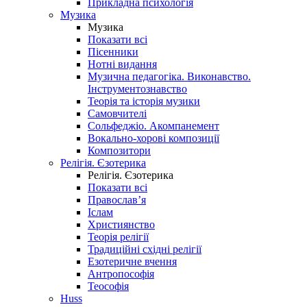
Прикладна психологія
Музика
Музика
Показати всі
Пісенники
Нотні видання
Музична педагогіка. Виконавство.
Інструментознавство
Теорія та історія музики
Самовчителі
Сольфеджіо. Акомпанемент
Вокально-хорові композиції
Композитори
Релігія. Єзотерика
Релігія. Єзотерика
Показати всі
Православ’я
Іслам
Християнство
Теорія релігії
Традиційні східні релігії
Езотеричне вчення
Антропософія
Теософія
Huss