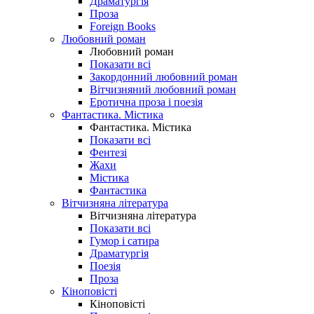
Драматургія
Проза
Foreign Books
Любовний роман
Любовний роман
Показати всі
Закордонний любовний роман
Вітчизняний любовний роман
Еротична проза і поезія
Фантастика. Містика
Фантастика. Містика
Показати всі
Фентезі
Жахи
Містика
Фантастика
Вітчизняна література
Вітчизняна література
Показати всі
Гумор і сатира
Драматургія
Поезія
Проза
Кіноповісті
Кіноповісті