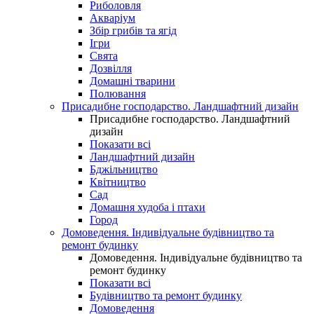
Риболовля
Акваріум
Збір грибів та ягід
Ігри
Свята
Дозвілля
Домашні тварини
Полювання
Присадибне господарство. Ландшафтний дизайн
Присадибне господарство. Ландшафтний
дизайн
Показати всі
Ландшафтний дизайн
Бджільництво
Квітництво
Сад
Домашня худоба і птахи
Город
Домоведення. Індивідуальне будівництво та
ремонт будинку
Домоведення. Індивідуальне будівництво та
ремонт будинку
Показати всі
Будівництво та ремонт будинку
Домоведення