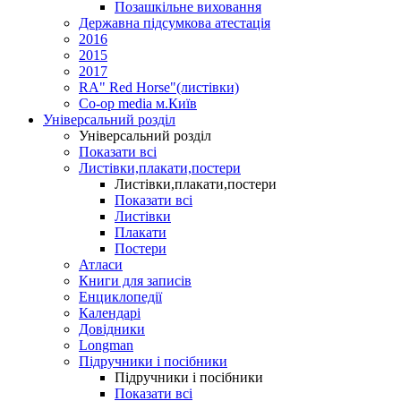
Позашкільне виховання
Державна підсумкова атестація
2016
2015
2017
RA" Red Horse"(листівки)
Co-op media м.Київ
Універсальний розділ
Універсальний розділ
Показати всі
Листівки,плакати,постери
Листівки,плакати,постери
Показати всі
Листівки
Плакати
Постери
Атласи
Книги для записів
Енциклопедії
Календарі
Довідники
Longman
Підручники і посібники
Підручники і посібники
Показати всі