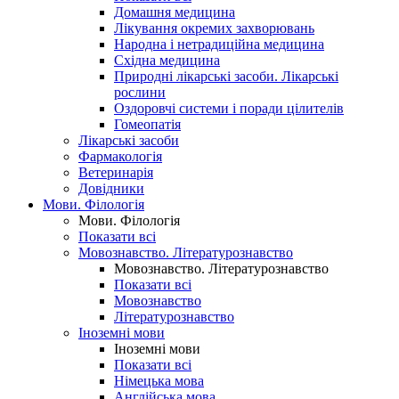
Домашня медицина
Лікування окремих захворювань
Народна і нетрадиційна медицина
Східна медицина
Природні лікарські засоби. Лікарські
рослини
Оздоровчі системи і поради цілителів
Гомеопатія
Лікарські засоби
Фармакологія
Ветеринарія
Довідники
Мови. Філологія
Мови. Філологія
Показати всі
Мовознавство. Літературознавство
Мовознавство. Літературознавство
Показати всі
Мовознавство
Літературознавство
Іноземні мови
Іноземні мови
Показати всі
Німецька мова
Англійська мова