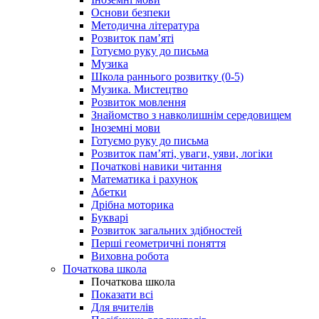
Основи безпеки
Методична література
Розвиток пам’яті
Готуємо руку до письма
Музика
Школа раннього розвитку (0-5)
Музика. Мистецтво
Розвиток мовлення
Знайомство з навколишнім середовищем
Іноземні мови
Готуємо руку до письма
Розвиток пам’яті, уваги, уяви, логіки
Початкові навики читання
Математика і рахунок
Абетки
Дрібна моторика
Букварі
Розвиток загальних здібностей
Перші геометричні поняття
Виховна робота
Початкова школа
Початкова школа
Показати всі
Для вчителів