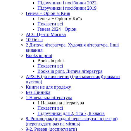
Підручники і посібники 2022
Підручники і посібники 2019
Генеза + Оріон м Київ
Генеза + Оріон м Київ
Показати всі
Генеза 2024+ Оріон
АСС-Центр Москва
109.te.ua
2 Дитяча література. Художня література. Інші
видання.
Books in print
Books in print
Показати всі
Books in print. Дитяча література
АРХІВ (до вияснення) (див коментар)(тримати
пустою)
Книги не для продажу
Без Цінника
1 Навчальна література
1 Навчальна література
Показати всі
Підручники для 2, 4 та 7, 8 класів
8. Розпродаж (продані переглянути і в резерв)
(переглядати раз на місяць)
9-2. Резерв (досписувати)