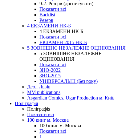
9-2. Резерв (досписувати)
Показати всі
Backlist
Резерв
4 ЕКЗАМЕНИ НК-Б
4 ЕКЗАМЕНИ НК-Б
Показати всі
ЕКЗАМЕН 2015 НК-Б
5 ЗОВНІШНЄ НЕЗАЛЕЖНЕ ОЦІНЮВАННЯ
5 ЗОВНІШНЄ НЕЗАЛЕЖНЕ
ОЦІНЮВАННЯ
Показати всі
ЗНО-2022
ЗНО-2015
УНІВЕРСАЛЬНІ (Без року)
Деол Львів
MM publications
Asgardian Comics, Ugar Production м. Київ
Поліграфія
Поліграфія
Показати всі
100 книг м. Москва
100 книг м. Москва
Показати всі
1