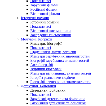
Показати всі
Зарубіжні фільми
Російські фільми
Вітчизняні фільми
Історичні романи
Історичні романи
Показати всі
Вітчизняні письменники
Закордонні письменники
Мемуари. Біографії
Мемуари. Біографії
Показати всі
Щоденники, листи, записки
Мемуари зарубіжних знаменитостей
Біографії зарубіжних знаменитостей
Автобіографії
Збірники біографій
Мемуари вітчизняних знаменитостей
Історії з реальними подіями
Біографії вітчизняних знаменитостей
Детективи. Бойовики
Детективи. Бойовики
Показати всі
Зарубіжні детективи та бойовики
Вітчизняні детективи та бойовики