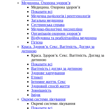
Медицина. Охорона здоров’я
Медицина. Охорона здоров’я
Показати всі
Медична радіологія і рентгенологія
Загальна медицина
Сестринська справа
Медико-біологічні дисципліни
Організація охорони здоров’я
Відбудовна та реабілітаційна медицина
Гігієна
Краса. Здоров’я. Секс. Вагітність. Догляд за
дитиною
Краса. Здоров’я. Секс. Вагітність. Догляд за
дитиною
Показати всі
Вагітність і догляд за дитиною
Здорове харчування
Етикет
Інтимне життя. Секс
Здоровий спосіб життя
Зовнішність
Імідж
Окремі системи лікування
Окремі системи лікування
Показати всі