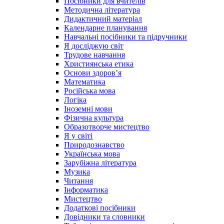
Посібники для вчителів
Методична література
Дидактичний матеріал
Календарне планування
Навчальні посібники та підручники
Я досліджую світ
Трудове навчання
Християнська етика
Основи здоров’я
Математика
Російська мова
Логіка
Іноземні мови
Фізична культура
Образотворче мистецтво
Я у світі
Природознавство
Українська мова
Зарубіжна література
Музика
Читання
Інформатика
Мистецтво
Додаткові посібники
Довідники та словники