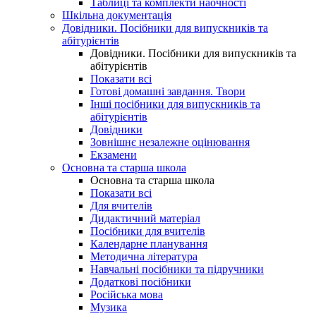
Таблиці та комплекти наочності
Шкільна документація
Довідники. Посібники для випускників та
абітурієнтів
Довідники. Посібники для випускників та
абітурієнтів
Показати всі
Готові домашні завдання. Твори
Інші посібники для випускників та
абітурієнтів
Довідники
Зовнішнє незалежне оцінювання
Екзамени
Основна та старша школа
Основна та старша школа
Показати всі
Для вчителів
Дидактичний матеріал
Посібники для вчителів
Календарне планування
Методична література
Навчальні посібники та підручники
Додаткові посібники
Російська мова
Музика