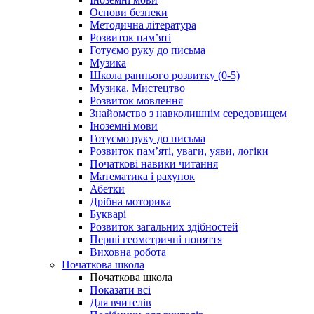
Основи безпеки
Методична література
Розвиток пам’яті
Готуємо руку до письма
Музика
Школа раннього розвитку (0-5)
Музика. Мистецтво
Розвиток мовлення
Знайомство з навколишнім середовищем
Іноземні мови
Готуємо руку до письма
Розвиток пам’яті, уваги, уяви, логіки
Початкові навики читання
Математика і рахунок
Абетки
Дрібна моторика
Букварі
Розвиток загальних здібностей
Перші геометричні поняття
Виховна робота
Початкова школа
Початкова школа
Показати всі
Для вчителів