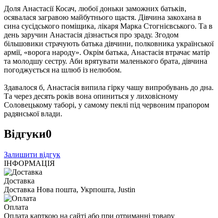
Доля Анастасії Косач, любої доньки заможних батьків,
осявалася загравою майбутнього щастя. Дівчина закохана в
сина сусідського поміщика, лікаря Марка Стогнієвського. Та в
день заручин Анастасія дізнається про зраду. Згодом
більшовики страчують батька дівчини, полковника української
армії, «ворога народу». Окрім батька, Анастасія втрачає матір
та молодшу сестру. Аби врятувати маленького брата, дівчина
погоджується на шлюб із нелюбом.
Здавалося б, Анастасія випила гірку чашу випробувань до дна.
Та через десять років вона опиниться у лиховісному
Соловецькому таборі, у самому пеклі під червоним прапором
радянської влади.
Відгуки
0
Залишити відгук
ІНФОРМАЦІЯ
Доставка
Доставка Нова пошта, Укрпошта, Justin
Оплата
Оплата карткою на сайті або при отриманні товару