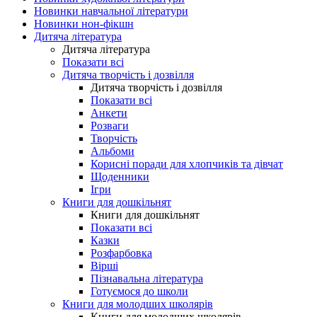
Новинки навчальної літератури
Новинки нон-фікшн
Дитяча література
Дитяча література
Показати всі
Дитяча творчість і дозвілля
Дитяча творчість і дозвілля
Показати всі
Анкети
Розваги
Творчість
Альбоми
Корисні поради для хлопчиків та дівчат
Щоденники
Ігри
Книги для дошкільнят
Книги для дошкільнят
Показати всі
Казки
Розфарбовка
Вірші
Пізнавальна література
Готуємося до школи
Книги для молодших школярів
Книги для молодших школярів