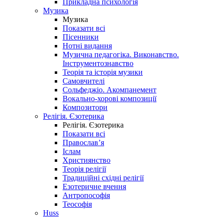
Прикладна психологія
Музика
Музика
Показати всі
Пісенники
Нотні видання
Музична педагогіка. Виконавство.
Інструментознавство
Теорія та історія музики
Самовчителі
Сольфеджіо. Акомпанемент
Вокально-хорові композиції
Композитори
Релігія. Єзотерика
Релігія. Єзотерика
Показати всі
Православ’я
Іслам
Християнство
Теорія релігії
Традиційні східні релігії
Езотеричне вчення
Антропософія
Теософія
Huss