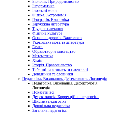
Біологія. Природознавство
Інформатика
Іноземні мови
Фізика. Астрономія
Географія. Економіка
Зарубіжна література
Трудове навчання
Фізична культура
Основи здоров’я. Валеологія
Українська мова та література
Етика
Образотворче мистецтво
Математика
Хімія
Історія. Правознавство
Таблиці та комплекти наочності
Довідники та словники
Педагогіка. Виховання. Дефектологія. Логопедія
Педагогіка. Виховання. Дефектологія.
Логопедія
Показати всі
Дефектологія. Коррекційна педагогіка
Шкільна педагогіка
Дошкільна педагогіка
Загальна педагогіка