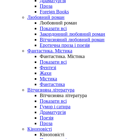
Драматургія
Проза
Foreign Books
Любовний роман
Любовний роман
Показати всі
Закордонний любовний роман
Вітчизняний любовний роман
Еротична проза і поезія
Фантастика. Містика
Фантастика. Містика
Показати всі
Фентезі
Жахи
Містика
Фантастика
Вітчизняна література
Вітчизняна література
Показати всі
Гумор і сатира
Драматургія
Поезія
Проза
Кіноповісті
Кіноповісті