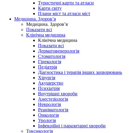
Туристичні карти та атласи
Карти світу
Плани міст та атласи міст
Медицина. Здоров’я
Медицина. Здоров’я
Показати всі
Клінічна медицина
Клінічна медицина
Показати всі
Дерматовенерологія
Стоматологія
Гінекологія
Педіатрія
Діагностика і терапія інших захворювань
Хірургія
Акушерство
Психіатрія
Внутрішні хвороби
Анестезіологія
Неврологія
Реаніматологія
Онкологія
Урологія
Інфекційні і паразитарні хвороби
Токсикологія