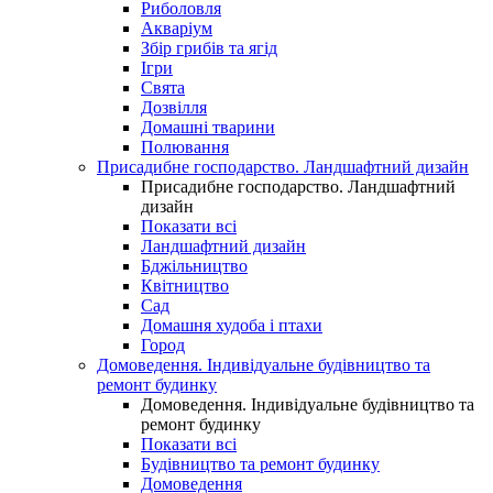
Риболовля
Акваріум
Збір грибів та ягід
Ігри
Свята
Дозвілля
Домашні тварини
Полювання
Присадибне господарство. Ландшафтний дизайн
Присадибне господарство. Ландшафтний
дизайн
Показати всі
Ландшафтний дизайн
Бджільництво
Квітництво
Сад
Домашня худоба і птахи
Город
Домоведення. Індивідуальне будівництво та
ремонт будинку
Домоведення. Індивідуальне будівництво та
ремонт будинку
Показати всі
Будівництво та ремонт будинку
Домоведення