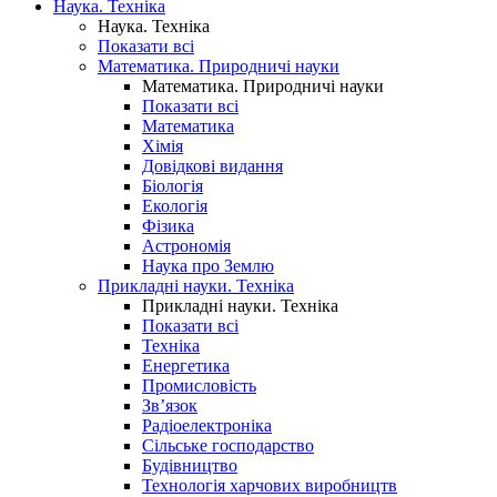
Наука. Техніка
Наука. Техніка
Показати всі
Математика. Природничі науки
Математика. Природничі науки
Показати всі
Математика
Хімія
Довідкові видання
Біологія
Екологія
Фізика
Астрономія
Наука про Землю
Прикладні науки. Техніка
Прикладні науки. Техніка
Показати всі
Техніка
Енергетика
Промисловість
Зв’язок
Радіоелектроніка
Сільське господарство
Будівництво
Технологія харчових виробництв