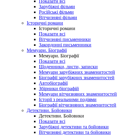
Показати всі
Зарубіжні фільми
Російські фільми
Вітчизняні фільми
Історичні романи
Історичні романи
Показати всі
Вітчизняні письменники
Закордонні письменники
Мемуари. Біографії
Мемуари. Біографії
Показати всі
Щоденники, листи, записки
Мемуари зарубіжних знаменитостей
Біографії зарубіжних знаменитостей
Автобіографії
Збірники біографій
Мемуари вітчизняних знаменитостей
Історії з реальними подіями
Біографії вітчизняних знаменитостей
Детективи. Бойовики
Детективи. Бойовики
Показати всі
Зарубіжні детективи та бойовики
Вітчизняні детективи та бойовики