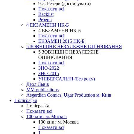
9-2. Резерв (досписувати)
Показати всі
Backlist
Резерв
4 ЕКЗАМЕНИ НК-Б
4 ЕКЗАМЕНИ НК-Б
Показати всі
ЕКЗАМЕН 2015 НК-Б
5 ЗОВНІШНЄ НЕЗАЛЕЖНЕ ОЦІНЮВАННЯ
5 ЗОВНІШНЄ НЕЗАЛЕЖНЕ
ОЦІНЮВАННЯ
Показати всі
ЗНО-2022
ЗНО-2015
УНІВЕРСАЛЬНІ (Без року)
Деол Львів
MM publications
Asgardian Comics, Ugar Production м. Київ
Поліграфія
Поліграфія
Показати всі
100 книг м. Москва
100 книг м. Москва
Показати всі
1