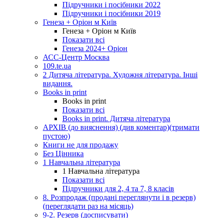
Підручники і посібники 2022
Підручники і посібники 2019
Генеза + Оріон м Київ
Генеза + Оріон м Київ
Показати всі
Генеза 2024+ Оріон
АСС-Центр Москва
109.te.ua
2 Дитяча література. Художня література. Інші
видання.
Books in print
Books in print
Показати всі
Books in print. Дитяча література
АРХІВ (до вияснення) (див коментар)(тримати
пустою)
Книги не для продажу
Без Цінника
1 Навчальна література
1 Навчальна література
Показати всі
Підручники для 2, 4 та 7, 8 класів
8. Розпродаж (продані переглянути і в резерв)
(переглядати раз на місяць)
9-2. Резерв (досписувати)