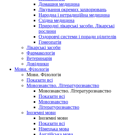
Домашня медицина
Лікування окремих захворювань
Народна і нетрадиційна медицина
Східна медицина
Природні лікарські засоби. Лікарські
рослини
Оздоровчі системи і поради цілителів
Гомеопатія
Лікарські засоби
Фармакологія
Ветеринарія
Довідники
Мови. Філологія
Мови. Філологія
Показати всі
Мовознавство. Літературознавство
Мовознавство. Літературознавство
Показати всі
Мовознавство
Літературознавство
Іноземні мови
Іноземні мови
Показати всі
Німецька мова
Англійська мова