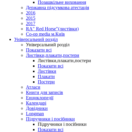
Позашкільне виховання
Державна підсумкова атестація
2016
2015
2017
RA" Red Horse"(листівки)
Co-op media м.Київ
Універсальний розділ
Універсальний розділ
Показати всі
Листівки,плакати,постери
Листівки,плакати,постери
Показати всі
Листівки
Плакати
Постери
Атласи
Книги для записів
Енциклопедії
Календарі
Довідники
Longman
Підручники і посібники
Підручники і посібники
Показати всі