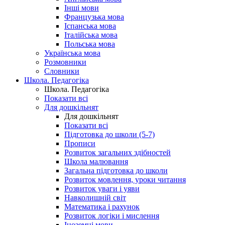
Інші мови
Французька мова
Іспанська мова
Італійська мова
Польська мова
Українська мова
Розмовники
Словники
Школа. Педагогіка
Школа. Педагогіка
Показати всі
Для дошкільнят
Для дошкільнят
Показати всі
Підготовка до школи (5-7)
Прописи
Розвиток загальних здібностей
Школа малювання
Загальна підготовка до школи
Розвиток мовлення, уроки читання
Розвиток уваги і уяви
Навколишній світ
Математика і рахунок
Розвиток логіки і мислення
Іноземні мови