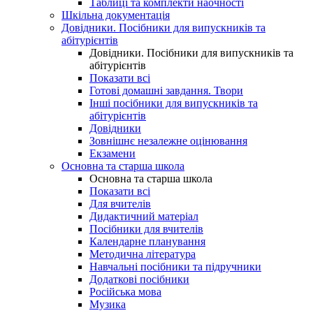
Таблиці та комплекти наочності
Шкільна документація
Довідники. Посібники для випускників та
абітурієнтів
Довідники. Посібники для випускників та
абітурієнтів
Показати всі
Готові домашні завдання. Твори
Інші посібники для випускників та
абітурієнтів
Довідники
Зовнішнє незалежне оцінювання
Екзамени
Основна та старша школа
Основна та старша школа
Показати всі
Для вчителів
Дидактичний матеріал
Посібники для вчителів
Календарне планування
Методична література
Навчальні посібники та підручники
Додаткові посібники
Російська мова
Музика