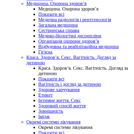
Медицина. Охорона здоров’я
Медицина. Охорона здоров’я
Показати всі
Медична радіологія і рентгенологія
Загальна медицина
Сестринська справа
Медико-біологічні дисципліни
Організація охорони здоров’я
Відбудовна та реабілітаційна медицина
Гігієна
Краса. Здоров’я. Секс. Вагітність. Догляд за
дитиною
Краса. Здоров’я. Секс. Вагітність. Догляд за
дитиною
Показати всі
Вагітність і догляд за дитиною
Здорове харчування
Етикет
Інтимне життя. Секс
Здоровий спосіб життя
Зовнішність
Імідж
Окремі системи лікування
Окремі системи лікування
Показати всі