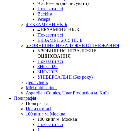
9-2. Резерв (досписувати)
Показати всі
Backlist
Резерв
4 ЕКЗАМЕНИ НК-Б
4 ЕКЗАМЕНИ НК-Б
Показати всі
ЕКЗАМЕН 2015 НК-Б
5 ЗОВНІШНЄ НЕЗАЛЕЖНЕ ОЦІНЮВАННЯ
5 ЗОВНІШНЄ НЕЗАЛЕЖНЕ
ОЦІНЮВАННЯ
Показати всі
ЗНО-2022
ЗНО-2015
УНІВЕРСАЛЬНІ (Без року)
Деол Львів
MM publications
Asgardian Comics, Ugar Production м. Київ
Поліграфія
Поліграфія
Показати всі
100 книг м. Москва
100 книг м. Москва
Показати всі
1