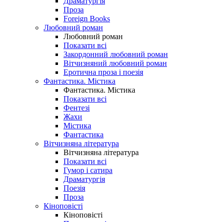
Драматургія
Проза
Foreign Books
Любовний роман
Любовний роман
Показати всі
Закордонний любовний роман
Вітчизняний любовний роман
Еротична проза і поезія
Фантастика. Містика
Фантастика. Містика
Показати всі
Фентезі
Жахи
Містика
Фантастика
Вітчизняна література
Вітчизняна література
Показати всі
Гумор і сатира
Драматургія
Поезія
Проза
Кіноповісті
Кіноповісті