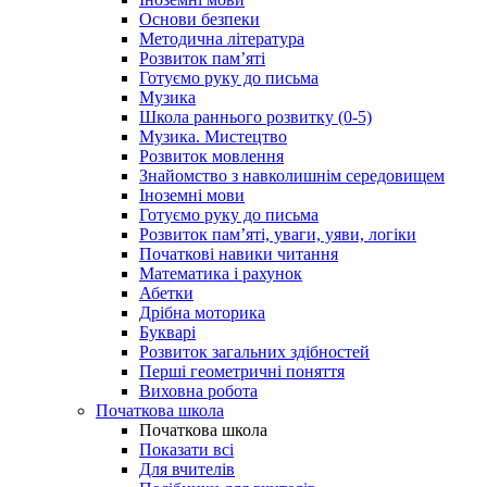
Основи безпеки
Методична література
Розвиток пам’яті
Готуємо руку до письма
Музика
Школа раннього розвитку (0-5)
Музика. Мистецтво
Розвиток мовлення
Знайомство з навколишнім середовищем
Іноземні мови
Готуємо руку до письма
Розвиток пам’яті, уваги, уяви, логіки
Початкові навики читання
Математика і рахунок
Абетки
Дрібна моторика
Букварі
Розвиток загальних здібностей
Перші геометричні поняття
Виховна робота
Початкова школа
Початкова школа
Показати всі
Для вчителів