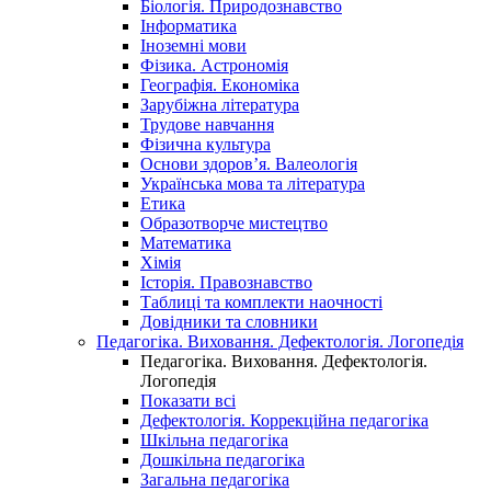
Біологія. Природознавство
Інформатика
Іноземні мови
Фізика. Астрономія
Географія. Економіка
Зарубіжна література
Трудове навчання
Фізична культура
Основи здоров’я. Валеологія
Українська мова та література
Етика
Образотворче мистецтво
Математика
Хімія
Історія. Правознавство
Таблиці та комплекти наочності
Довідники та словники
Педагогіка. Виховання. Дефектологія. Логопедія
Педагогіка. Виховання. Дефектологія.
Логопедія
Показати всі
Дефектологія. Коррекційна педагогіка
Шкільна педагогіка
Дошкільна педагогіка
Загальна педагогіка