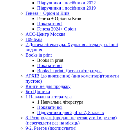
Підручники і посібники 2022
Підручники і посібники 2019
Генеза + Оріон м Київ
Генеза + Оріон м Київ
Показати всі
Генеза 2024+ Оріон
АСС-Центр Москва
109.te.ua
2 Дитяча література. Художня література. Інші
видання.
Books in print
Books in print
Показати всі
Books in print. Дитяча література
АРХІВ (до вияснення) (див коментар)(тримати
пустою)
Книги не для продажу
Без Цінника
1 Навчальна література
1 Навчальна література
Показати всі
Підручники для 2, 4 та 7, 8 класів
8. Розпродаж (продані переглянути і в резерв)
(переглядати раз на місяць)
9-2. Резерв (досписувати)