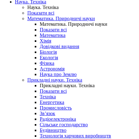
Наука. Техніка
Наука. Техніка
Показати всі
Математика. Природничі науки
Математика. Природничі науки
Показати всі
Математика
Хімія
Довідкові видання
Біологія
Екологія
Фізика
Астрономія
Наука про Землю
Прикладні науки. Техніка
Прикладні науки. Техніка
Показати всі
Техніка
Енергетика
Промисловість
Зв’язок
Радіоелектроніка
Сільське господарство
Будівництво
Технологія харчових виробництв