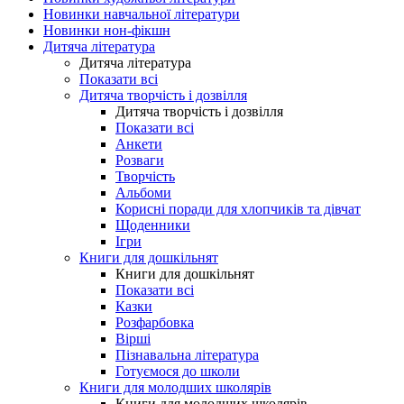
Новинки навчальної літератури
Новинки нон-фікшн
Дитяча література
Дитяча література
Показати всі
Дитяча творчість і дозвілля
Дитяча творчість і дозвілля
Показати всі
Анкети
Розваги
Творчість
Альбоми
Корисні поради для хлопчиків та дівчат
Щоденники
Ігри
Книги для дошкільнят
Книги для дошкільнят
Показати всі
Казки
Розфарбовка
Вірші
Пізнавальна література
Готуємося до школи
Книги для молодших школярів
Книги для молодших школярів