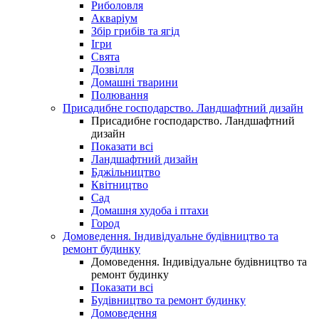
Риболовля
Акваріум
Збір грибів та ягід
Ігри
Свята
Дозвілля
Домашні тварини
Полювання
Присадибне господарство. Ландшафтний дизайн
Присадибне господарство. Ландшафтний
дизайн
Показати всі
Ландшафтний дизайн
Бджільництво
Квітництво
Сад
Домашня худоба і птахи
Город
Домоведення. Індивідуальне будівництво та
ремонт будинку
Домоведення. Індивідуальне будівництво та
ремонт будинку
Показати всі
Будівництво та ремонт будинку
Домоведення