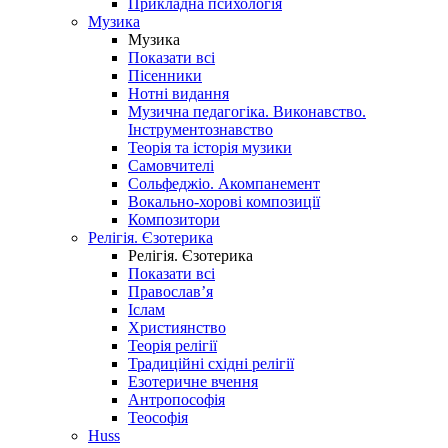
Прикладна психологія
Музика
Музика
Показати всі
Пісенники
Нотні видання
Музична педагогіка. Виконавство.
Інструментознавство
Теорія та історія музики
Самовчителі
Сольфеджіо. Акомпанемент
Вокально-хорові композиції
Композитори
Релігія. Єзотерика
Релігія. Єзотерика
Показати всі
Православ’я
Іслам
Християнство
Теорія релігії
Традиційні східні релігії
Езотеричне вчення
Антропософія
Теософія
Huss