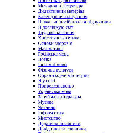
Посібники для вчителів
Методична література
Дидактичний матеріал
Календарне планування
Навчальні посібники та підручники
Я досліджую світ
Трудове навчання
Християнська етика
Основи здоров’я
Математика
Російська мова
Логіка
Іноземні мови
Фізична культура
Образотворче мистецтво
Я у світі
Природознавство
Українська мова
Зарубіжна література
Музика
Читання
Інформатика
Мистецтво
Додаткові посібники
Довідники та словники