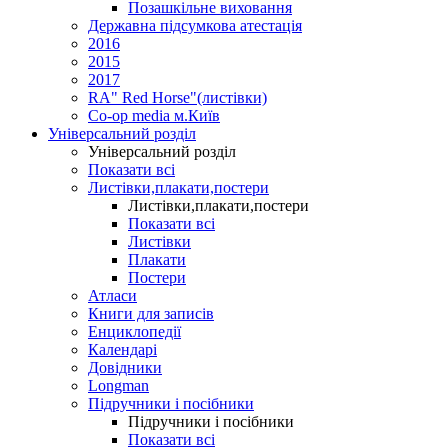
Позашкільне виховання
Державна підсумкова атестація
2016
2015
2017
RA" Red Horse"(листівки)
Co-op media м.Київ
Універсальний розділ
Універсальний розділ
Показати всі
Листівки,плакати,постери
Листівки,плакати,постери
Показати всі
Листівки
Плакати
Постери
Атласи
Книги для записів
Енциклопедії
Календарі
Довідники
Longman
Підручники і посібники
Підручники і посібники
Показати всі