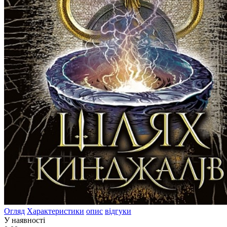
Огляд
Характеристики
опис
відгуки
У наявності