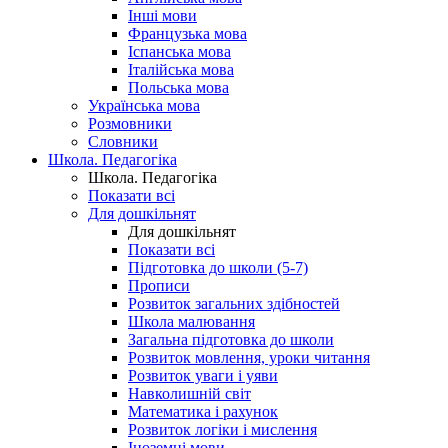
Інші мови
Французька мова
Іспанська мова
Італійська мова
Польська мова
Українська мова
Розмовники
Словники
Школа. Педагогіка
Школа. Педагогіка
Показати всі
Для дошкільнят
Для дошкільнят
Показати всі
Підготовка до школи (5-7)
Прописи
Розвиток загальних здібностей
Школа малювання
Загальна підготовка до школи
Розвиток мовлення, уроки читання
Розвиток уваги і уяви
Навколишній світ
Математика і рахунок
Розвиток логіки і мислення
Іноземні мови