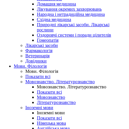
Домашня медицина
Лікування окремих захворювань
Народна і нетрадиційна медицина
Східна медицина
Природні лікарські засоби. Лікарські
рослини
Оздоровчі системи і поради цілителів
Гомеопатія
Лікарські засоби
Фармакологія
Ветеринарія
Довідники
Мови. Філологія
Мови. Філологія
Показати всі
Мовознавство. Літературознавство
Мовознавство. Літературознавство
Показати всі
Мовознавство
Літературознавство
Іноземні мови
Іноземні мови
Показати всі
Німецька мова
Англійська мова