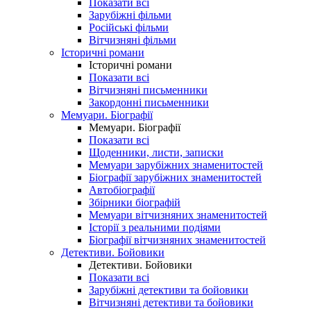
Показати всі
Зарубіжні фільми
Російські фільми
Вітчизняні фільми
Історичні романи
Історичні романи
Показати всі
Вітчизняні письменники
Закордонні письменники
Мемуари. Біографії
Мемуари. Біографії
Показати всі
Щоденники, листи, записки
Мемуари зарубіжних знаменитостей
Біографії зарубіжних знаменитостей
Автобіографії
Збірники біографій
Мемуари вітчизняних знаменитостей
Історії з реальними подіями
Біографії вітчизняних знаменитостей
Детективи. Бойовики
Детективи. Бойовики
Показати всі
Зарубіжні детективи та бойовики
Вітчизняні детективи та бойовики