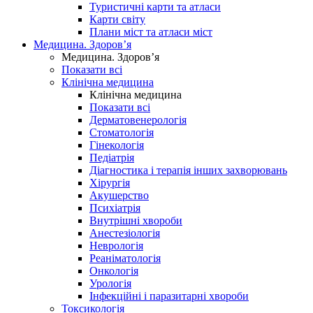
Туристичні карти та атласи
Карти світу
Плани міст та атласи міст
Медицина. Здоров’я
Медицина. Здоров’я
Показати всі
Клінічна медицина
Клінічна медицина
Показати всі
Дерматовенерологія
Стоматологія
Гінекологія
Педіатрія
Діагностика і терапія інших захворювань
Хірургія
Акушерство
Психіатрія
Внутрішні хвороби
Анестезіологія
Неврологія
Реаніматологія
Онкологія
Урологія
Інфекційні і паразитарні хвороби
Токсикологія