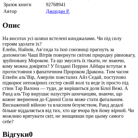
Зразок книги
92768941
Автор
Джордан Р.
Опис
На висотах усі шляхи встелені кинджалами. Чи під силу
героям здолати їх?
Елейн, Найнів, Ав’єнда та їхні союзниці прагнуть за
допомогою Чаші Вітрів повернути світові природну рівновагу,
зруйновану Мороком. Та що змусить їх тікати, не знаючи,
кому можна довіряти? У Ґелдані Перрин Айбара вступає в
протистояння з фанатичним Пророком Дракона. Тим часом
Еґвейн аль’Вір, Амерлін повсталих Айз Седай, поступово
підкорює непокірних сестер своїй волі та веде їх просто під
стіни Тар Валона — туди, де вирішиться доля Білої Вежі. А
Ранд аль’Тор вирушає назустріч шончанцям, знаючи, що
кожне звернення до Єдиної Сили може стати фатальним.
Виснажений війною та власним безумством, Ранд дедалі
більше віддаляється від тих, хто ще вчора був йому вірний. Чи
можливо врятувати світ, не знищивши при цьому самого
себе?
Відгуки
0