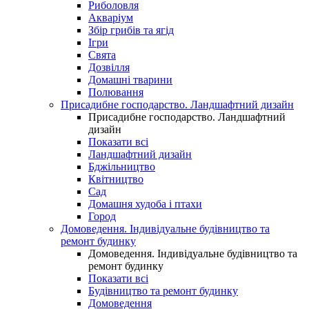
Риболовля
Акваріум
Збір грибів та ягід
Ігри
Свята
Дозвілля
Домашні тварини
Полювання
Присадибне господарство. Ландшафтний дизайн
Присадибне господарство. Ландшафтний
дизайн
Показати всі
Ландшафтний дизайн
Бджільництво
Квітництво
Сад
Домашня худоба і птахи
Город
Домоведення. Індивідуальне будівництво та
ремонт будинку
Домоведення. Індивідуальне будівництво та
ремонт будинку
Показати всі
Будівництво та ремонт будинку
Домоведення