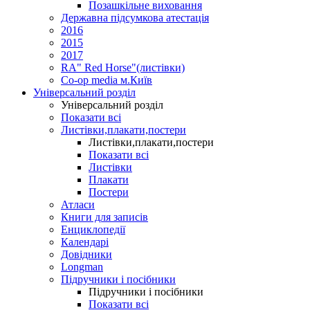
Позашкільне виховання
Державна підсумкова атестація
2016
2015
2017
RA" Red Horse"(листівки)
Co-op media м.Київ
Універсальний розділ
Універсальний розділ
Показати всі
Листівки,плакати,постери
Листівки,плакати,постери
Показати всі
Листівки
Плакати
Постери
Атласи
Книги для записів
Енциклопедії
Календарі
Довідники
Longman
Підручники і посібники
Підручники і посібники
Показати всі