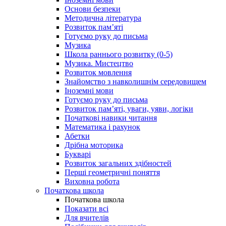
Основи безпеки
Методична література
Розвиток пам’яті
Готуємо руку до письма
Музика
Школа раннього розвитку (0-5)
Музика. Мистецтво
Розвиток мовлення
Знайомство з навколишнім середовищем
Іноземні мови
Готуємо руку до письма
Розвиток пам’яті, уваги, уяви, логіки
Початкові навики читання
Математика і рахунок
Абетки
Дрібна моторика
Букварі
Розвиток загальних здібностей
Перші геометричні поняття
Виховна робота
Початкова школа
Початкова школа
Показати всі
Для вчителів