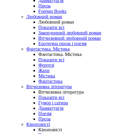
Драматургія
Проза
Foreign Books
Любовний роман
Любовний роман
Показати всі
Закордонний любовний роман
Вітчизняний любовний роман
Еротична проза і поезія
Фантастика. Містика
Фантастика. Містика
Показати всі
Фентезі
Жахи
Містика
Фантастика
Вітчизняна література
Вітчизняна література
Показати всі
Гумор і сатира
Драматургія
Поезія
Проза
Кіноповісті
Кіноповісті