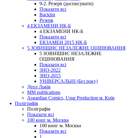
9-2. Резерв (досписувати)
Показати всі
Backlist
Резерв
4 ЕКЗАМЕНИ НК-Б
4 ЕКЗАМЕНИ НК-Б
Показати всі
ЕКЗАМЕН 2015 НК-Б
5 ЗОВНІШНЄ НЕЗАЛЕЖНЕ ОЦІНЮВАННЯ
5 ЗОВНІШНЄ НЕЗАЛЕЖНЕ
ОЦІНЮВАННЯ
Показати всі
ЗНО-2022
ЗНО-2015
УНІВЕРСАЛЬНІ (Без року)
Деол Львів
MM publications
Asgardian Comics, Ugar Production м. Київ
Поліграфія
Поліграфія
Показати всі
100 книг м. Москва
100 книг м. Москва
Показати всі
1