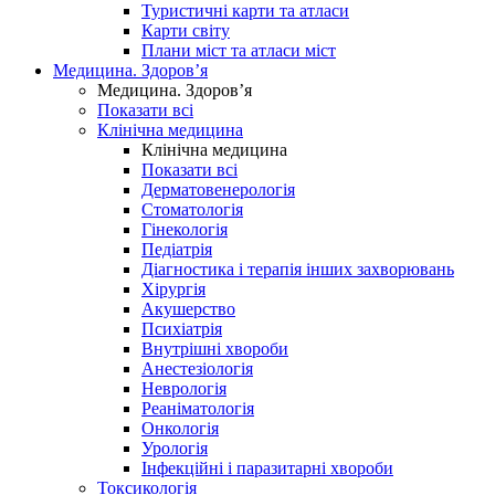
Туристичні карти та атласи
Карти світу
Плани міст та атласи міст
Медицина. Здоров’я
Медицина. Здоров’я
Показати всі
Клінічна медицина
Клінічна медицина
Показати всі
Дерматовенерологія
Стоматологія
Гінекологія
Педіатрія
Діагностика і терапія інших захворювань
Хірургія
Акушерство
Психіатрія
Внутрішні хвороби
Анестезіологія
Неврологія
Реаніматологія
Онкологія
Урологія
Інфекційні і паразитарні хвороби
Токсикологія