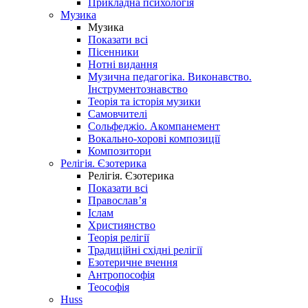
Прикладна психологія
Музика
Музика
Показати всі
Пісенники
Нотні видання
Музична педагогіка. Виконавство.
Інструментознавство
Теорія та історія музики
Самовчителі
Сольфеджіо. Акомпанемент
Вокально-хорові композиції
Композитори
Релігія. Єзотерика
Релігія. Єзотерика
Показати всі
Православ’я
Іслам
Християнство
Теорія релігії
Традиційні східні релігії
Езотеричне вчення
Антропософія
Теософія
Huss