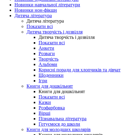
Новинки навчальної літератури
Новинки нон-фікшн
Дитяча література
Дитяча література
Показати всі
Дитяча творчість і дозвілля
Дитяча творчість і дозвілля
Показати всі
Анкети
Розваги
Творчість
Альбоми
Корисні поради для хлопчиків та дівчат
Щоденники
Ігри
Книги для дошкільнят
Книги для дошкільнят
Показати всі
Казки
Розфарбовка
Вірші
Пізнавальна література
Готуємося до школи
Книги для молодших школярів
Книги для молодших школярів