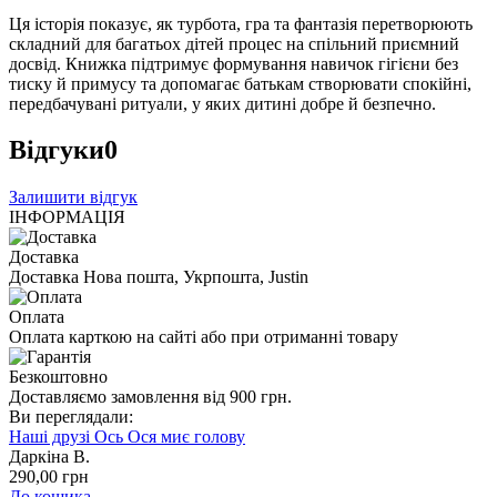
Ця історія показує, як турбота, гра та фантазія перетворюють
складний для багатьох дітей процес на спільний приємний
досвід. Книжка підтримує формування навичок гігієни без
тиску й примусу та допомагає батькам створювати спокійні,
передбачувані ритуали, у яких дитині добре й безпечно.
Відгуки
0
Залишити відгук
ІНФОРМАЦІЯ
Доставка
Доставка Нова пошта, Укрпошта, Justin
Оплата
Оплата карткою на сайті або при отриманні товару
Безкоштовно
Доставляємо замовлення від 900 грн.
Ви переглядали:
Наші друзі Ось Ося миє голову
Даркіна В.
290
,00
грн
До кошика