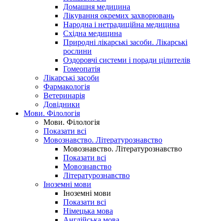
Домашня медицина
Лікування окремих захворювань
Народна і нетрадиційна медицина
Східна медицина
Природні лікарські засоби. Лікарські
рослини
Оздоровчі системи і поради цілителів
Гомеопатія
Лікарські засоби
Фармакологія
Ветеринарія
Довідники
Мови. Філологія
Мови. Філологія
Показати всі
Мовознавство. Літературознавство
Мовознавство. Літературознавство
Показати всі
Мовознавство
Літературознавство
Іноземні мови
Іноземні мови
Показати всі
Німецька мова
Англійська мова