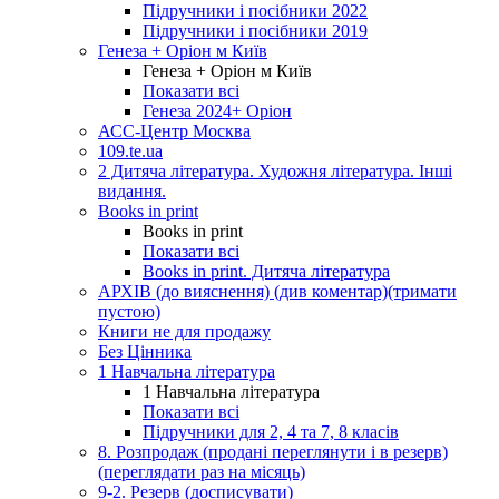
Підручники і посібники 2022
Підручники і посібники 2019
Генеза + Оріон м Київ
Генеза + Оріон м Київ
Показати всі
Генеза 2024+ Оріон
АСС-Центр Москва
109.te.ua
2 Дитяча література. Художня література. Інші
видання.
Books in print
Books in print
Показати всі
Books in print. Дитяча література
АРХІВ (до вияснення) (див коментар)(тримати
пустою)
Книги не для продажу
Без Цінника
1 Навчальна література
1 Навчальна література
Показати всі
Підручники для 2, 4 та 7, 8 класів
8. Розпродаж (продані переглянути і в резерв)
(переглядати раз на місяць)
9-2. Резерв (досписувати)