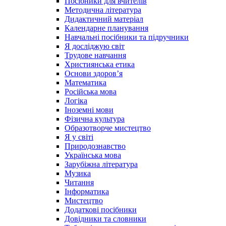
Посібники для вчителів
Методична література
Дидактичний матеріал
Календарне планування
Навчальні посібники та підручники
Я досліджую світ
Трудове навчання
Християнська етика
Основи здоров’я
Математика
Російська мова
Логіка
Іноземні мови
Фізична культура
Образотворче мистецтво
Я у світі
Природознавство
Українська мова
Зарубіжна література
Музика
Читання
Інформатика
Мистецтво
Додаткові посібники
Довідники та словники