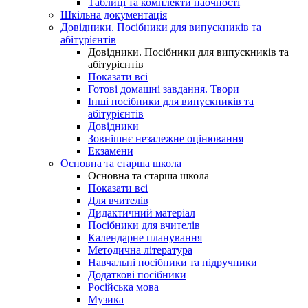
Таблиці та комплекти наочності
Шкільна документація
Довідники. Посібники для випускників та
абітурієнтів
Довідники. Посібники для випускників та
абітурієнтів
Показати всі
Готові домашні завдання. Твори
Інші посібники для випускників та
абітурієнтів
Довідники
Зовнішнє незалежне оцінювання
Екзамени
Основна та старша школа
Основна та старша школа
Показати всі
Для вчителів
Дидактичний матеріал
Посібники для вчителів
Календарне планування
Методична література
Навчальні посібники та підручники
Додаткові посібники
Російська мова
Музика