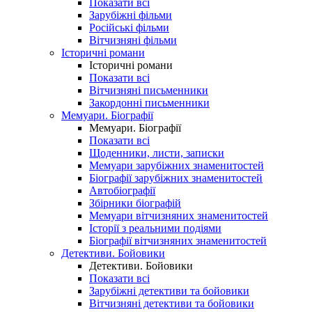
Показати всі
Зарубіжні фільми
Російські фільми
Вітчизняні фільми
Історичні романи
Історичні романи
Показати всі
Вітчизняні письменники
Закордонні письменники
Мемуари. Біографії
Мемуари. Біографії
Показати всі
Щоденники, листи, записки
Мемуари зарубіжних знаменитостей
Біографії зарубіжних знаменитостей
Автобіографії
Збірники біографій
Мемуари вітчизняних знаменитостей
Історії з реальними подіями
Біографії вітчизняних знаменитостей
Детективи. Бойовики
Детективи. Бойовики
Показати всі
Зарубіжні детективи та бойовики
Вітчизняні детективи та бойовики