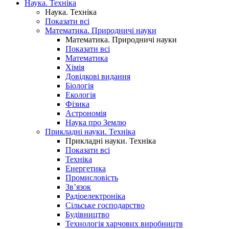
Наука. Техніка
Наука. Техніка
Показати всі
Математика. Природничі науки
Математика. Природничі науки
Показати всі
Математика
Хімія
Довідкові видання
Біологія
Екологія
Фізика
Астрономія
Наука про Землю
Прикладні науки. Техніка
Прикладні науки. Техніка
Показати всі
Техніка
Енергетика
Промисловість
Зв’язок
Радіоелектроніка
Сільське господарство
Будівництво
Технологія харчових виробництв