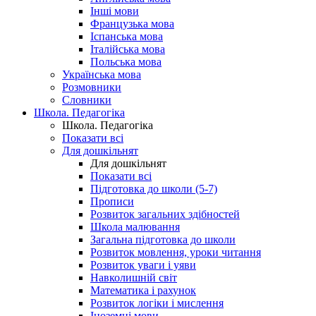
Інші мови
Французька мова
Іспанська мова
Італійська мова
Польська мова
Українська мова
Розмовники
Словники
Школа. Педагогіка
Школа. Педагогіка
Показати всі
Для дошкільнят
Для дошкільнят
Показати всі
Підготовка до школи (5-7)
Прописи
Розвиток загальних здібностей
Школа малювання
Загальна підготовка до школи
Розвиток мовлення, уроки читання
Розвиток уваги і уяви
Навколишній світ
Математика і рахунок
Розвиток логіки і мислення
Іноземні мови