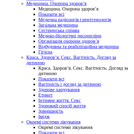
Медицина. Охорона здоров’я
Медицина. Охорона здоров’я
Показати всі
Медична радіологія і рентгенологія
Загальна медицина
Сестринська справа
Медико-біологічні дисципліни
Організація охорони здоров’я
Відбудовна та реабілітаційна медицина
Гігієна
Краса. Здоров’я. Секс. Вагітність. Догляд за
дитиною
Краса. Здоров’я. Секс. Вагітність. Догляд за
дитиною
Показати всі
Вагітність і догляд за дитиною
Здорове харчування
Етикет
Інтимне життя. Секс
Здоровий спосіб життя
Зовнішність
Імідж
Окремі системи лікування
Окремі системи лікування
Показати всі