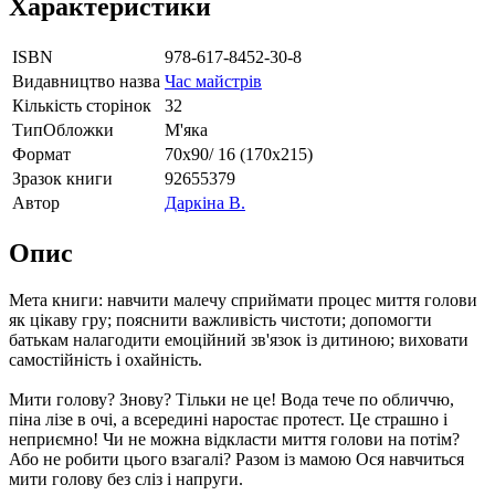
Характеристики
ISBN
978-617-8452-30-8
Видавництво назва
Час майстрів
Кількість сторінок
32
ТипОбложки
М'яка
Формат
70х90/ 16 (170х215)
Зразок книги
92655379
Автор
Даркіна В.
Опис
Мета книги: навчити малечу сприймати процес миття голови
як цікаву гру; пояснити важливість чистоти; допомогти
батькам налагодити емоційний зв'язок із дитиною; виховати
самостійність і охайність.
Мити голову? Знову? Тільки не це! Вода тече по обличчю,
піна лізе в очі, а всередині наростає протест. Це страшно і
неприємно! Чи не можна відкласти миття голови на потім?
Або не робити цього взагалі? Разом із мамою Ося навчиться
мити голову без сліз і напруги.