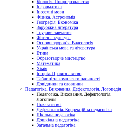
Біологія. Природознавство
Інформатика
Іноземні мови
Фізика. Астрономія
Географія. Економіка
Зарубіжна література
Трудове навчання
Фізична культура
Основи здоров’я. Валеологія
Українська мова та література
Етика
Образотворче мистецтво
Математика
Хімія
Історія. Правознавство
Таблиці та комплекти наочності
Довідники та словники
Педагогіка. Виховання. Дефектологія. Логопедія
Педагогіка. Виховання. Дефектологія.
Логопедія
Показати всі
Дефектологія. Коррекційна педагогіка
Шкільна педагогіка
Дошкільна педагогіка
Загальна педагогіка