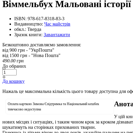
Віммельбух Мальовані історії
ISBN:
978-617-8318-83-3
Видавництво:
Час майстрів
обкл.:
Тверда
Зразок книги:
Завантажити
Безкоштовно доставляємо замовлення:
від 900 грн - "УкрПошта"
від 1500 грн - "Нова Пошта"
490.00
грн
До обраних
До кошику
Нажаль це максимальна кількість цього товару доступна для о
Анота
Оплата карткою Зимова Єпідтримка та Національний кешбек
тимчасово недоступна
У цій кн
нових місцях і ситуаціях, і таким чином крок за кроком дізнава
шукатимуть на сторінках прихованих тварин.
Граючись із дітьми віком до двох років, указуйте пальцем на п