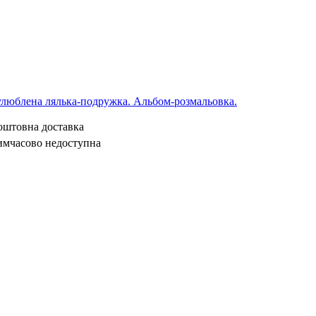
 улюблена лялька-подружка. Альбом-розмальовка.
коштовна доставка
имчасово недоступна