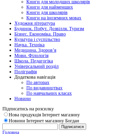
Книги для молодших школярів
Книги для найменших
Книги для школярів
Книги на іноземних мовах
Художня література
Будинок. Побут. Дозвілля. Туризм
Бізнес. Економіка. Право
Культура і суспільство
Наука. Техніка
Медицина. Здоров’я
Мови. Філологія
Школа. Педагогіка
Універсальний розділ
Поліграфія
Додаткова навігація
По авторах
По видавництвах
По навчальних класах
Новини
Підписатись на розсилку
Нова продукція Інтернет магазину
Новини Інтернет магазину Богдан
Головна