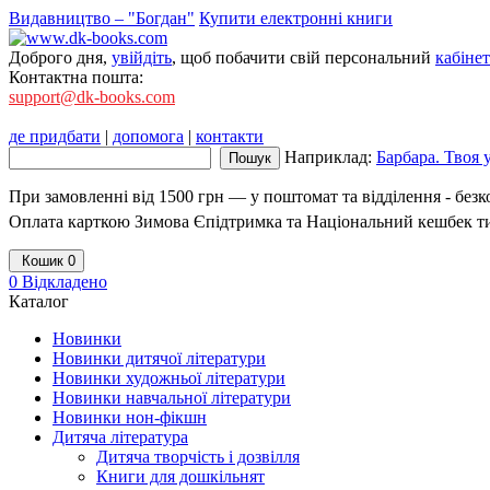
Видавництво – "Богдан"
Купити електронні книги
Доброго дня,
увійдіть
, щоб побачити свій персональний
кабінет
Контактна пошта:
support@dk-books.com
де придбати
|
допомога
|
контакти
Наприклад:
Барбара. Твоя
При замовленні від 1500 грн — у поштомат та відділення - без
Оплата карткою Зимова Єпідтримка та Національний кешбек т
Кошик
0
0
Відкладено
Каталог
Новинки
Новинки дитячої літератури
Новинки художньої літератури
Новинки навчальної літератури
Новинки нон-фікшн
Дитяча література
Дитяча творчість і дозвілля
Книги для дошкільнят