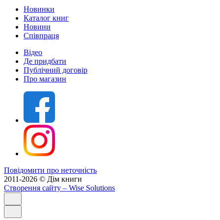
Новинки
Каталог книг
Новини
Співпраця
Відео
Де придбати
Публічний договір
Про магазин
Повідомити про неточність
2011-2026 © Дім книги
Створення сайту
– Wise Solutions