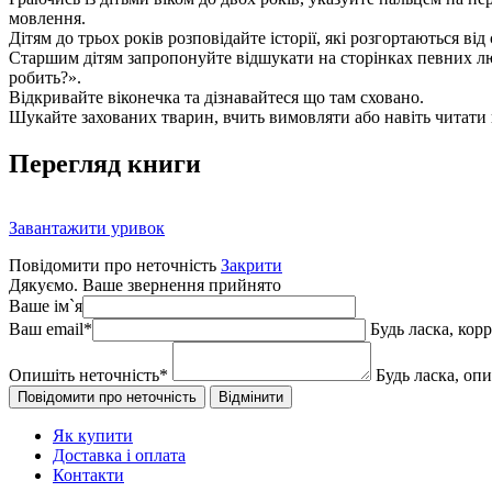
мовлення.
Дітям до трьох років розповідайте історії, які розгортаються ві
Старшим дітям запропонуйте відшукати на сторінках певних люде
робить?».
Відкривайте віконечка та дізнавайтеся що там сховано.
Шукайте захованих тварин, вчить вимовляти або навіть читати 
Перегляд книги
Завантажити уривок
Повідомити про неточність
Закрити
Дякуємо. Ваше звернення прийнято
Ваше ім`я
Ваш email
*
Будь ласка, кор
Опишіть неточність
*
Будь ласка, оп
Як купити
Доставка і оплата
Контакти