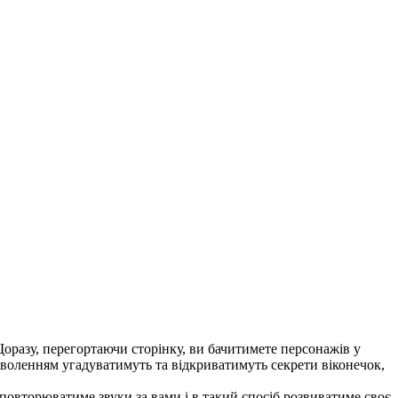
 Щоразу, перегортаючи сторінку, ви бачитимете персонажів у
адоволенням угадуватимуть та відкриватимуть секрети віконечок,
 повторюватиме звуки за вами і в такий спосіб розвиватиме своє