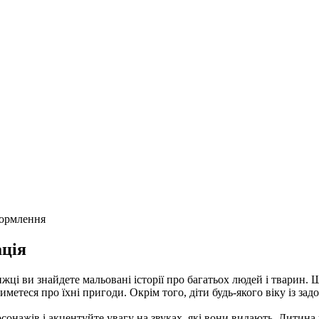
формлення
ція
ижці ви знайдете мальовані історії про багатьох людей і тварин.
тиметеся про їхні пригоди. Окрім того, діти будь-якого віку із з
ерсонажів і акцентуйте увагу на звуках, які вони видають. Дитина