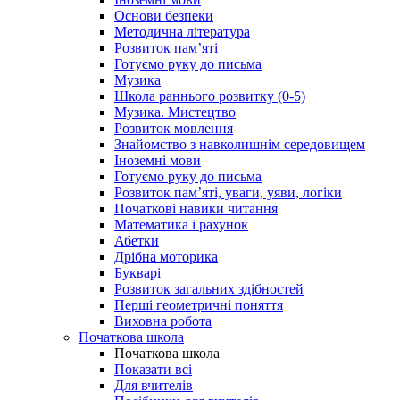
Основи безпеки
Методична література
Розвиток пам’яті
Готуємо руку до письма
Музика
Школа раннього розвитку (0-5)
Музика. Мистецтво
Розвиток мовлення
Знайомство з навколишнім середовищем
Іноземні мови
Готуємо руку до письма
Розвиток пам’яті, уваги, уяви, логіки
Початкові навики читання
Математика і рахунок
Абетки
Дрібна моторика
Букварі
Розвиток загальних здібностей
Перші геометричні поняття
Виховна робота
Початкова школа
Початкова школа
Показати всі
Для вчителів