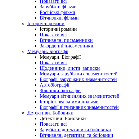
Показати всі
Зарубіжні фільми
Російські фільми
Вітчизняні фільми
Історичні романи
Історичні романи
Показати всі
Вітчизняні письменники
Закордонні письменники
Мемуари. Біографії
Мемуари. Біографії
Показати всі
Щоденники, листи, записки
Мемуари зарубіжних знаменитостей
Біографії зарубіжних знаменитостей
Автобіографії
Збірники біографій
Мемуари вітчизняних знаменитостей
Історії з реальними подіями
Біографії вітчизняних знаменитостей
Детективи. Бойовики
Детективи. Бойовики
Показати всі
Зарубіжні детективи та бойовики
Вітчизняні детективи та бойовики