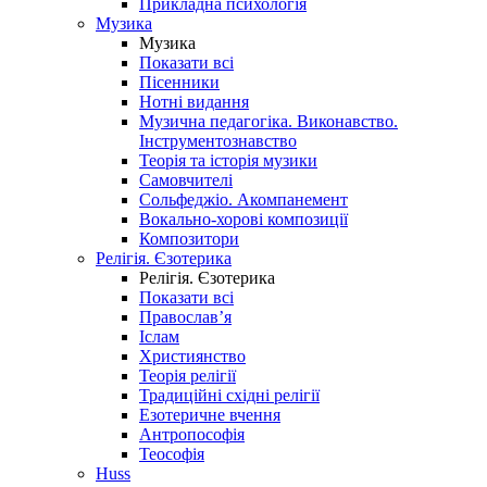
Прикладна психологія
Музика
Музика
Показати всі
Пісенники
Нотні видання
Музична педагогіка. Виконавство.
Інструментознавство
Теорія та історія музики
Самовчителі
Сольфеджіо. Акомпанемент
Вокально-хорові композиції
Композитори
Релігія. Єзотерика
Релігія. Єзотерика
Показати всі
Православ’я
Іслам
Християнство
Теорія релігії
Традиційні східні релігії
Езотеричне вчення
Антропософія
Теософія
Huss