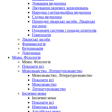
Домашня медицина
Лікування окремих захворювань
Народна і нетрадиційна медицина
Східна медицина
Природні лікарські засоби. Лікарські
рослини
Оздоровчі системи і поради цілителів
Гомеопатія
Лікарські засоби
Фармакологія
Ветеринарія
Довідники
Мови. Філологія
Мови. Філологія
Показати всі
Мовознавство. Літературознавство
Мовознавство. Літературознавство
Показати всі
Мовознавство
Літературознавство
Іноземні мови
Іноземні мови
Показати всі
Німецька мова
Англійська мова