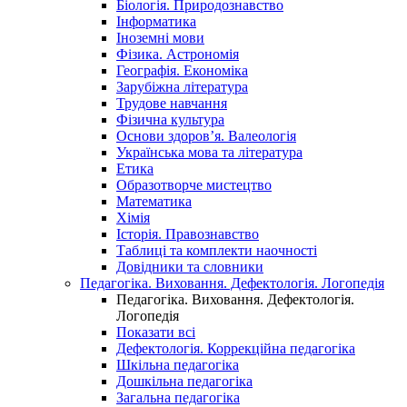
Біологія. Природознавство
Інформатика
Іноземні мови
Фізика. Астрономія
Географія. Економіка
Зарубіжна література
Трудове навчання
Фізична культура
Основи здоров’я. Валеологія
Українська мова та література
Етика
Образотворче мистецтво
Математика
Хімія
Історія. Правознавство
Таблиці та комплекти наочності
Довідники та словники
Педагогіка. Виховання. Дефектологія. Логопедія
Педагогіка. Виховання. Дефектологія.
Логопедія
Показати всі
Дефектологія. Коррекційна педагогіка
Шкільна педагогіка
Дошкільна педагогіка
Загальна педагогіка