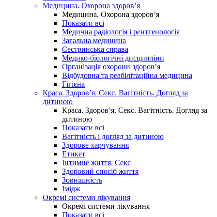
Медицина. Охорона здоров’я
Медицина. Охорона здоров’я
Показати всі
Медична радіологія і рентгенологія
Загальна медицина
Сестринська справа
Медико-біологічні дисципліни
Організація охорони здоров’я
Відбудовна та реабілітаційна медицина
Гігієна
Краса. Здоров’я. Секс. Вагітність. Догляд за
дитиною
Краса. Здоров’я. Секс. Вагітність. Догляд за
дитиною
Показати всі
Вагітність і догляд за дитиною
Здорове харчування
Етикет
Інтимне життя. Секс
Здоровий спосіб життя
Зовнішність
Імідж
Окремі системи лікування
Окремі системи лікування
Показати всі