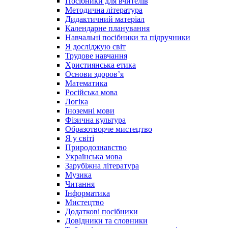
Посібники для вчителів
Методична література
Дидактичний матеріал
Календарне планування
Навчальні посібники та підручники
Я досліджую світ
Трудове навчання
Християнська етика
Основи здоров’я
Математика
Російська мова
Логіка
Іноземні мови
Фізична культура
Образотворче мистецтво
Я у світі
Природознавство
Українська мова
Зарубіжна література
Музика
Читання
Інформатика
Мистецтво
Додаткові посібники
Довідники та словники