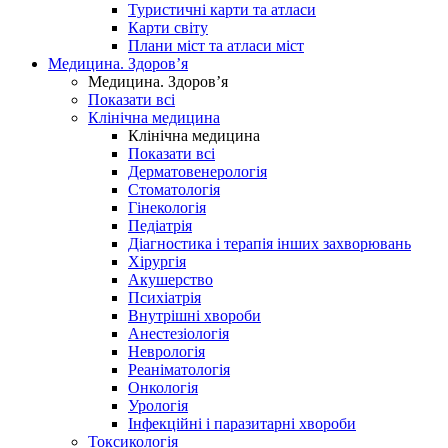
Туристичні карти та атласи
Карти світу
Плани міст та атласи міст
Медицина. Здоров’я
Медицина. Здоров’я
Показати всі
Клінічна медицина
Клінічна медицина
Показати всі
Дерматовенерологія
Стоматологія
Гінекологія
Педіатрія
Діагностика і терапія інших захворювань
Хірургія
Акушерство
Психіатрія
Внутрішні хвороби
Анестезіологія
Неврологія
Реаніматологія
Онкологія
Урологія
Інфекційні і паразитарні хвороби
Токсикологія