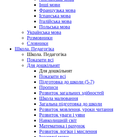
Інші мови
Французька мова
Іспанська мова
Італійська мова
Польська мова
Українська мова
Розмовники
Словники
Школа. Педагогіка
Школа. Педагогіка
Показати всі
Для дошкільнят
Для дошкільнят
Показати всі
Підготовка до школи (5-7)
Прописи
Розвиток загальних здібностей
Школа малювання
Загальна підготовка до школи
Розвиток мовлення, уроки читання
Розвиток уваги і уяви
Навколишній світ
Математика і рахунок
Розвиток логіки і мислення
Іноземні мови