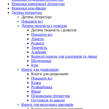
Новинки навчальної літератури
Новинки нон-фікшн
Дитяча література
Дитяча література
Показати всі
Дитяча творчість і дозвілля
Дитяча творчість і дозвілля
Показати всі
Анкети
Розваги
Творчість
Альбоми
Корисні поради для хлопчиків та дівчат
Щоденники
Ігри
Книги для дошкільнят
Книги для дошкільнят
Показати всі
Казки
Розфарбовка
Вірші
Пізнавальна література
Готуємося до школи
Книги для молодших школярів
Книги для молодших школярів