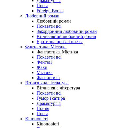
Драматургія
Проза
Foreign Books
Любовний роман
Любовний роман
Показати всі
Закордонний любовний роман
Вітчизняний любовний роман
Еротична проза і поезія
Фантастика. Містика
Фантастика. Містика
Показати всі
Фентезі
Жахи
Містика
Фантастика
Вітчизняна література
Вітчизняна література
Показати всі
Гумор і сатира
Драматургія
Поезія
Проза
Кіноповісті
Кіноповісті