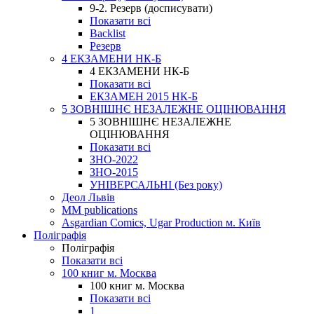
9-2. Резерв (досписувати)
Показати всі
Backlist
Резерв
4 ЕКЗАМЕНИ НК-Б
4 ЕКЗАМЕНИ НК-Б
Показати всі
ЕКЗАМЕН 2015 НК-Б
5 ЗОВНІШНЄ НЕЗАЛЕЖНЕ ОЦІНЮВАННЯ
5 ЗОВНІШНЄ НЕЗАЛЕЖНЕ
ОЦІНЮВАННЯ
Показати всі
ЗНО-2022
ЗНО-2015
УНІВЕРСАЛЬНІ (Без року)
Деол Львів
MM publications
Asgardian Comics, Ugar Production м. Київ
Поліграфія
Поліграфія
Показати всі
100 книг м. Москва
100 книг м. Москва
Показати всі
1