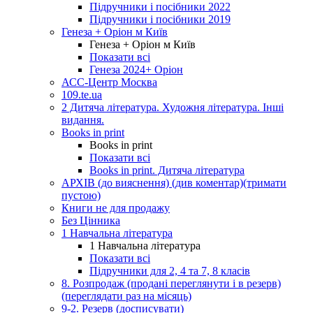
Підручники і посібники 2022
Підручники і посібники 2019
Генеза + Оріон м Київ
Генеза + Оріон м Київ
Показати всі
Генеза 2024+ Оріон
АСС-Центр Москва
109.te.ua
2 Дитяча література. Художня література. Інші
видання.
Books in print
Books in print
Показати всі
Books in print. Дитяча література
АРХІВ (до вияснення) (див коментар)(тримати
пустою)
Книги не для продажу
Без Цінника
1 Навчальна література
1 Навчальна література
Показати всі
Підручники для 2, 4 та 7, 8 класів
8. Розпродаж (продані переглянути і в резерв)
(переглядати раз на місяць)
9-2. Резерв (досписувати)