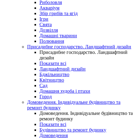
Риболовля
Акваріум
Збір грибів та ягід
Ігри
Свята
Дозвілля
Домашні тварини
Полювання
Присадибне господарство. Ландшафтний дизайн
Присадибне господарство. Ландшафтний
дизайн
Показати всі
Ландшафтний дизайн
Бджільництво
Квітництво
Сад
Домашня худоба і птахи
Город
Домоведення. Індивідуальне будівництво та
ремонт будинку
Домоведення. Індивідуальне будівництво та
ремонт будинку
Показати всі
Будівництво та ремонт будинку
Домоведення