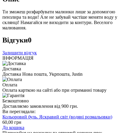
Ти зможеш розфарбувати малюнки лише за допомогою
пензлира та води! Але не забувай частіше меняти воду у
склянці! Намагайся не виходити за контури. Веселого
малювання.
Відгуки
0
Залишити відгук
ІНФОРМАЦІЯ
Доставка
Доставка Нова пошта, Укрпошта, Justin
Оплата
Оплата карткою на сайті або при отриманні товару
Безкоштовно
Доставляємо замовлення від 900 грн.
Ви переглядали:
Кольоровий буль. Яскравий світ (водяні розмальовки)
60
,00
грн
До кошика
Підписуйся на розсилку та отримуй новини про: