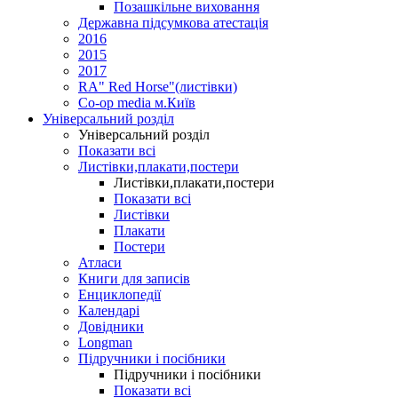
Позашкільне виховання
Державна підсумкова атестація
2016
2015
2017
RA" Red Horse"(листівки)
Co-op media м.Київ
Універсальний розділ
Універсальний розділ
Показати всі
Листівки,плакати,постери
Листівки,плакати,постери
Показати всі
Листівки
Плакати
Постери
Атласи
Книги для записів
Енциклопедії
Календарі
Довідники
Longman
Підручники і посібники
Підручники і посібники
Показати всі