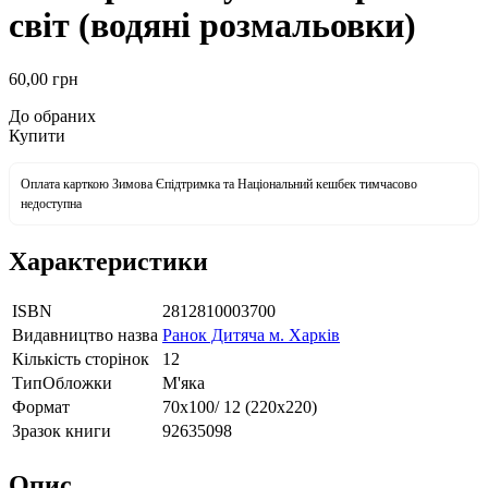
світ (водяні розмальовки)
60
,00
грн
До обраних
Купити
Оплата карткою Зимова Єпідтримка та Національний кешбек тимчасово
недоступна
Характеристики
ISBN
2812810003700
Видавництво назва
Ранок Дитяча м. Харків
Кількість сторінок
12
ТипОбложки
М'яка
Формат
70х100/ 12 (220х220)
Зразок книги
92635098
Опис