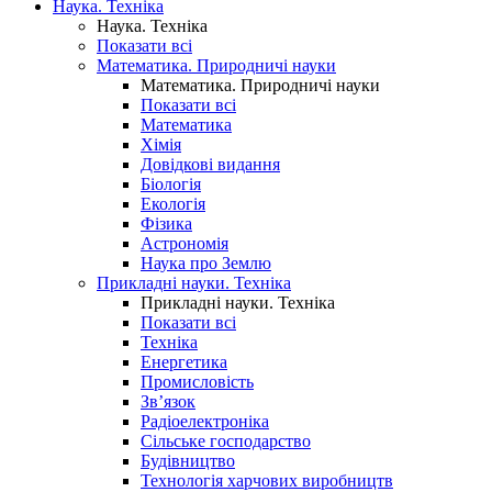
Наука. Техніка
Наука. Техніка
Показати всі
Математика. Природничі науки
Математика. Природничі науки
Показати всі
Математика
Хімія
Довідкові видання
Біологія
Екологія
Фізика
Астрономія
Наука про Землю
Прикладні науки. Техніка
Прикладні науки. Техніка
Показати всі
Техніка
Енергетика
Промисловість
Зв’язок
Радіоелектроніка
Сільське господарство
Будівництво
Технологія харчових виробництв