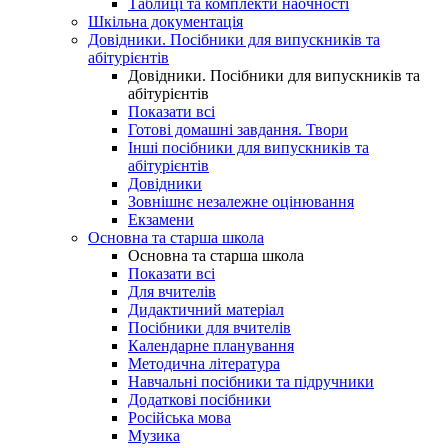
Таблиці та комплекти наочності
Шкільна документація
Довідники. Посібники для випускників та
абітурієнтів
Довідники. Посібники для випускників та
абітурієнтів
Показати всі
Готові домашні завдання. Твори
Інші посібники для випускників та
абітурієнтів
Довідники
Зовнішнє незалежне оцінювання
Екзамени
Основна та старша школа
Основна та старша школа
Показати всі
Для вчителів
Дидактичний матеріал
Посібники для вчителів
Календарне планування
Методична література
Навчальні посібники та підручники
Додаткові посібники
Російська мова
Музика