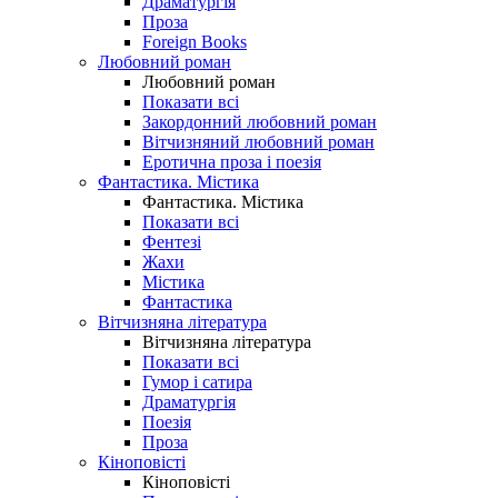
Драматургія
Проза
Foreign Books
Любовний роман
Любовний роман
Показати всі
Закордонний любовний роман
Вітчизняний любовний роман
Еротична проза і поезія
Фантастика. Містика
Фантастика. Містика
Показати всі
Фентезі
Жахи
Містика
Фантастика
Вітчизняна література
Вітчизняна література
Показати всі
Гумор і сатира
Драматургія
Поезія
Проза
Кіноповісті
Кіноповісті