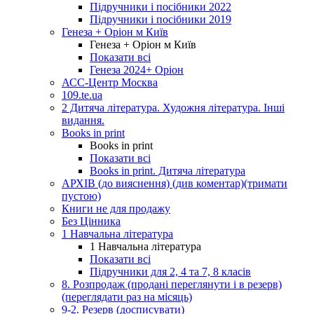
Підручники і посібники 2022
Підручники і посібники 2019
Генеза + Оріон м Київ
Генеза + Оріон м Київ
Показати всі
Генеза 2024+ Оріон
АСС-Центр Москва
109.te.ua
2 Дитяча література. Художня література. Інші
видання.
Books in print
Books in print
Показати всі
Books in print. Дитяча література
АРХІВ (до вияснення) (див коментар)(тримати
пустою)
Книги не для продажу
Без Цінника
1 Навчальна література
1 Навчальна література
Показати всі
Підручники для 2, 4 та 7, 8 класів
8. Розпродаж (продані переглянути і в резерв)
(переглядати раз на місяць)
9-2. Резерв (досписувати)