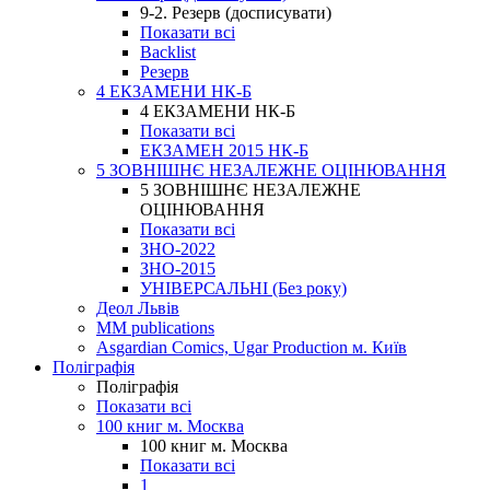
9-2. Резерв (досписувати)
Показати всі
Backlist
Резерв
4 ЕКЗАМЕНИ НК-Б
4 ЕКЗАМЕНИ НК-Б
Показати всі
ЕКЗАМЕН 2015 НК-Б
5 ЗОВНІШНЄ НЕЗАЛЕЖНЕ ОЦІНЮВАННЯ
5 ЗОВНІШНЄ НЕЗАЛЕЖНЕ
ОЦІНЮВАННЯ
Показати всі
ЗНО-2022
ЗНО-2015
УНІВЕРСАЛЬНІ (Без року)
Деол Львів
MM publications
Asgardian Comics, Ugar Production м. Київ
Поліграфія
Поліграфія
Показати всі
100 книг м. Москва
100 книг м. Москва
Показати всі
1