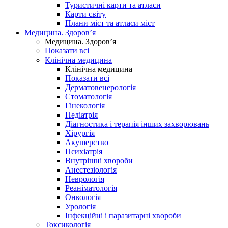
Туристичні карти та атласи
Карти світу
Плани міст та атласи міст
Медицина. Здоров’я
Медицина. Здоров’я
Показати всі
Клінічна медицина
Клінічна медицина
Показати всі
Дерматовенерологія
Стоматологія
Гінекологія
Педіатрія
Діагностика і терапія інших захворювань
Хірургія
Акушерство
Психіатрія
Внутрішні хвороби
Анестезіологія
Неврологія
Реаніматологія
Онкологія
Урологія
Інфекційні і паразитарні хвороби
Токсикологія