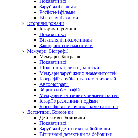
Показати всі
Зарубіжні фільми
Російські фільми
Вітчизняні фільми
Історичні романи
Історичні романи
Показати всі
Вітчизняні письменники
Закордонні письменники
Мемуари. Біографії
Мемуари. Біографії
Показати всі
Щоденники, листи, записки
Мемуари зарубіжних знаменитостей
Біографії зарубіжних знаменитостей
Автобіографії
Збірники біографій
Мемуари вітчизняних знаменитостей
Історії з реальними подіями
Біографії вітчизняних знаменитостей
Детективи. Бойовики
Детективи. Бойовики
Показати всі
Зарубіжні детективи та бойовики
Вітчизняні детективи та бойовики