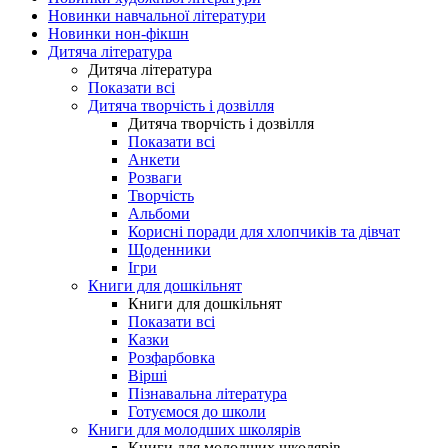
Новинки навчальної літератури
Новинки нон-фікшн
Дитяча література
Дитяча література
Показати всі
Дитяча творчість і дозвілля
Дитяча творчість і дозвілля
Показати всі
Анкети
Розваги
Творчість
Альбоми
Корисні поради для хлопчиків та дівчат
Щоденники
Ігри
Книги для дошкільнят
Книги для дошкільнят
Показати всі
Казки
Розфарбовка
Вірші
Пізнавальна література
Готуємося до школи
Книги для молодших школярів
Книги для молодших школярів