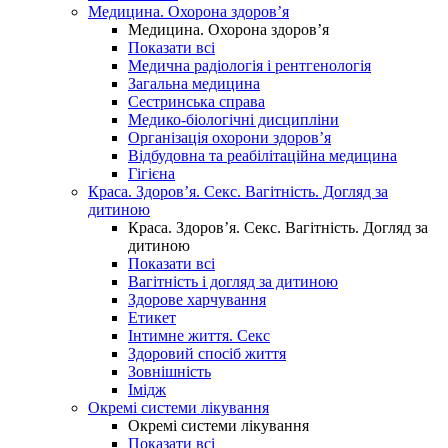
Медицина. Охорона здоров’я
Медицина. Охорона здоров’я
Показати всі
Медична радіологія і рентгенологія
Загальна медицина
Сестринська справа
Медико-біологічні дисципліни
Організація охорони здоров’я
Відбудовна та реабілітаційна медицина
Гігієна
Краса. Здоров’я. Секс. Вагітність. Догляд за
дитиною
Краса. Здоров’я. Секс. Вагітність. Догляд за
дитиною
Показати всі
Вагітність і догляд за дитиною
Здорове харчування
Етикет
Інтимне життя. Секс
Здоровий спосіб життя
Зовнішність
Імідж
Окремі системи лікування
Окремі системи лікування
Показати всі