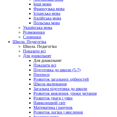
Інші мови
Французька мова
Іспанська мова
Італійська мова
Польська мова
Українська мова
Розмовники
Словники
Школа. Педагогіка
Школа. Педагогіка
Показати всі
Для дошкільнят
Для дошкільнят
Показати всі
Підготовка до школи (5-7)
Прописи
Розвиток загальних здібностей
Школа малювання
Загальна підготовка до школи
Розвиток мовлення, уроки читання
Розвиток уваги і уяви
Навколишній світ
Математика і рахунок
Розвиток логіки і мислення
Іноземні мови