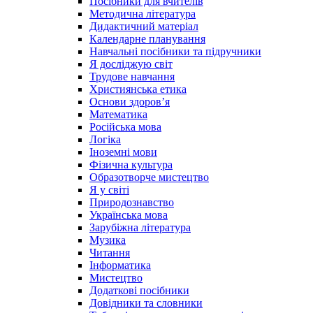
Посібники для вчителів
Методична література
Дидактичний матеріал
Календарне планування
Навчальні посібники та підручники
Я досліджую світ
Трудове навчання
Християнська етика
Основи здоров’я
Математика
Російська мова
Логіка
Іноземні мови
Фізична культура
Образотворче мистецтво
Я у світі
Природознавство
Українська мова
Зарубіжна література
Музика
Читання
Інформатика
Мистецтво
Додаткові посібники
Довідники та словники