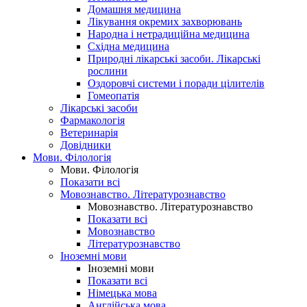
Домашня медицина
Лікування окремих захворювань
Народна і нетрадиційна медицина
Східна медицина
Природні лікарські засоби. Лікарські
рослини
Оздоровчі системи і поради цілителів
Гомеопатія
Лікарські засоби
Фармакологія
Ветеринарія
Довідники
Мови. Філологія
Мови. Філологія
Показати всі
Мовознавство. Літературознавство
Мовознавство. Літературознавство
Показати всі
Мовознавство
Літературознавство
Іноземні мови
Іноземні мови
Показати всі
Німецька мова
Англійська мова