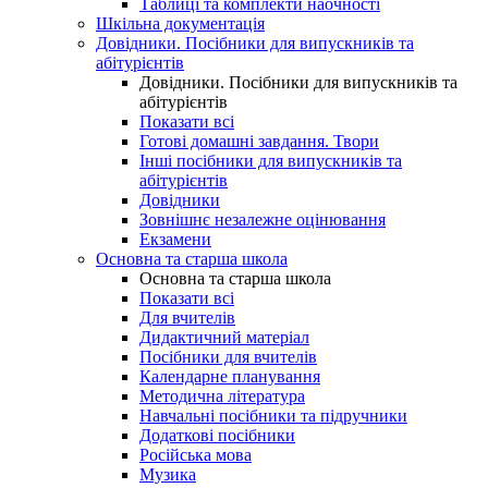
Таблиці та комплекти наочності
Шкільна документація
Довідники. Посібники для випускників та
абітурієнтів
Довідники. Посібники для випускників та
абітурієнтів
Показати всі
Готові домашні завдання. Твори
Інші посібники для випускників та
абітурієнтів
Довідники
Зовнішнє незалежне оцінювання
Екзамени
Основна та старша школа
Основна та старша школа
Показати всі
Для вчителів
Дидактичний матеріал
Посібники для вчителів
Календарне планування
Методична література
Навчальні посібники та підручники
Додаткові посібники
Російська мова
Музика