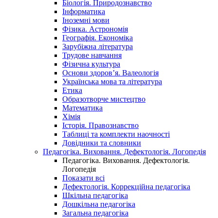
Біологія. Природознавство
Інформатика
Іноземні мови
Фізика. Астрономія
Географія. Економіка
Зарубіжна література
Трудове навчання
Фізична культура
Основи здоров’я. Валеологія
Українська мова та література
Етика
Образотворче мистецтво
Математика
Хімія
Історія. Правознавство
Таблиці та комплекти наочності
Довідники та словники
Педагогіка. Виховання. Дефектологія. Логопедія
Педагогіка. Виховання. Дефектологія.
Логопедія
Показати всі
Дефектологія. Коррекційна педагогіка
Шкільна педагогіка
Дошкільна педагогіка
Загальна педагогіка