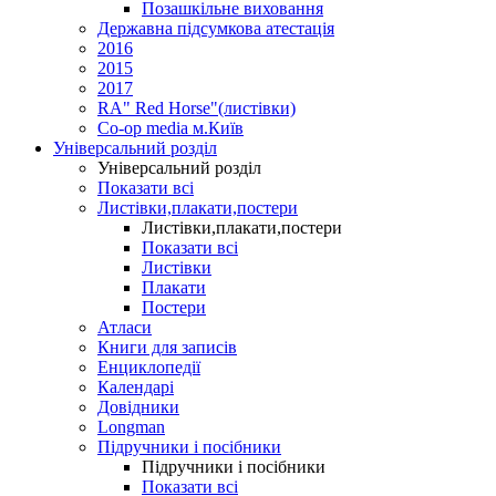
Позашкільне виховання
Державна підсумкова атестація
2016
2015
2017
RA" Red Horse"(листівки)
Co-op media м.Київ
Універсальний розділ
Універсальний розділ
Показати всі
Листівки,плакати,постери
Листівки,плакати,постери
Показати всі
Листівки
Плакати
Постери
Атласи
Книги для записів
Енциклопедії
Календарі
Довідники
Longman
Підручники і посібники
Підручники і посібники
Показати всі