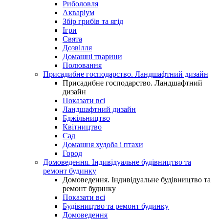
Риболовля
Акваріум
Збір грибів та ягід
Ігри
Свята
Дозвілля
Домашні тварини
Полювання
Присадибне господарство. Ландшафтний дизайн
Присадибне господарство. Ландшафтний
дизайн
Показати всі
Ландшафтний дизайн
Бджільництво
Квітництво
Сад
Домашня худоба і птахи
Город
Домоведення. Індивідуальне будівництво та
ремонт будинку
Домоведення. Індивідуальне будівництво та
ремонт будинку
Показати всі
Будівництво та ремонт будинку
Домоведення