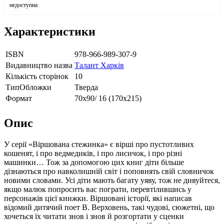
недоступна
Характеристики
ISBN
978-966-989-307-9
Видавництво назва
Талант Харків
Кількість сторінок
10
ТипОбложки
Тверда
Формат
70х90/ 16 (170х215)
Опис
У серії «Віршована стежинка» є вірші про пустотливих
кошенят, і про ведмедиків, і про лисичок, і про різні
машинки… Тож за допомогою цих книг діти більше
дізнаються про навколишній світ і поповнять свій словничок
новими словами. Усі діти мають багату уяву, тож не дивуйтеся,
якщо малюк попросить вас пограти, перевтілившись у
персонажів цієї книжки. Віршовані історії, які написав
відомий дитячий поет В. Верховень, такі чудові, сюжетні, що
хочеться їх читати знов і знов й розгортати у сценки