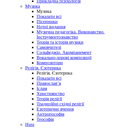
Прикладна психологія
Музика
Музика
Показати всі
Пісенники
Нотні видання
Музична педагогіка. Виконавство.
Інструментознавство
Теорія та історія музики
Самовчителі
Сольфеджіо. Акомпанемент
Вокально-хорові композиції
Композитори
Релігія. Єзотерика
Релігія. Єзотерика
Показати всі
Православ’я
Іслам
Християнство
Теорія релігії
Традиційні східні релігії
Езотеричне вчення
Антропософія
Теософія
Huss