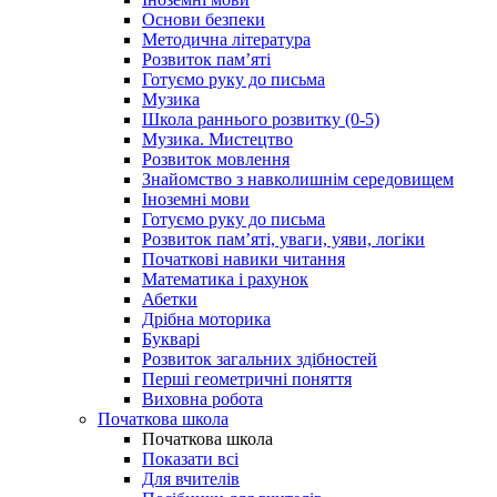
Основи безпеки
Методична література
Розвиток пам’яті
Готуємо руку до письма
Музика
Школа раннього розвитку (0-5)
Музика. Мистецтво
Розвиток мовлення
Знайомство з навколишнім середовищем
Іноземні мови
Готуємо руку до письма
Розвиток пам’яті, уваги, уяви, логіки
Початкові навики читання
Математика і рахунок
Абетки
Дрібна моторика
Букварі
Розвиток загальних здібностей
Перші геометричні поняття
Виховна робота
Початкова школа
Початкова школа
Показати всі
Для вчителів