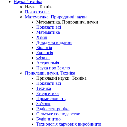
Наука. Техніка
Наука. Техніка
Показати всі
Математика. Природничі науки
Математика. Природничі науки
Показати всі
Математика
Хімія
Довідкові видання
Біологія
Екологія
Фізика
Астрономія
Наука про Землю
Прикладні науки. Техніка
Прикладні науки. Техніка
Показати всі
Техніка
Енергетика
Промисловість
Зв’язок
Радіоелектроніка
Сільське господарство
Будівництво
Технологія харчових виробництв