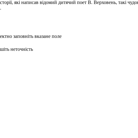
торії, які написав відомий дитячий поет В. Верховень, такі чудов
.
ректно заповніть вказане поле
ишіть неточність