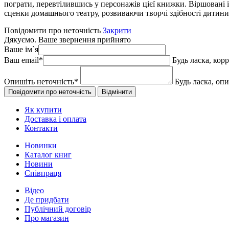
пограти, перевтілившись у персонажів цієї книжки. Віршовані іс
сценки домашнього театру, розвиваючи творчі здібності дитини
Повідомити про неточність
Закрити
Дякуємо. Ваше звернення прийнято
Ваше ім`я
Ваш email
*
Будь ласка, кор
Опишіть неточність
*
Будь ласка, оп
Як купити
Доставка і оплата
Контакти
Новинки
Каталог книг
Новини
Співпраця
Відео
Де придбати
Публічний договір
Про магазин