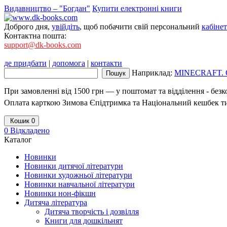
Видавництво – "Богдан"
Купити електронні книги
Доброго дня,
увійдіть
, щоб побачити свій персональний
кабінет
Контактна пошта:
support@dk-books.com
де придбати
|
допомога
|
контакти
Наприклад:
MINECRAFT. 
При замовленні від 1500 грн — у поштомат та відділення - без
Оплата карткою Зимова Єпідтримка та Національний кешбек т
Кошик
0
0
Відкладено
Каталог
Новинки
Новинки дитячої літератури
Новинки художньої літератури
Новинки навчальної літератури
Новинки нон-фікшн
Дитяча література
Дитяча творчість і дозвілля
Книги для дошкільнят