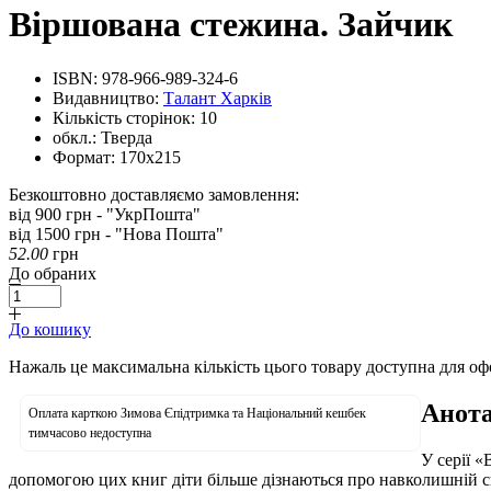
Віршована стежина. Зайчик
ISBN:
978-966-989-324-6
Видавництво:
Талант Харків
Кількість сторінок:
10
обкл.:
Тверда
Формат:
170х215
Безкоштовно доставляємо замовлення:
від 900 грн - "УкрПошта"
від 1500 грн - "Нова Пошта"
52.00
грн
До обраних
До кошику
Нажаль це максимальна кількість цього товару доступна для о
Анота
Оплата карткою Зимова Єпідтримка та Національний кешбек
тимчасово недоступна
У серії 
допомогою цих книг діти більше дізнаються про навколишній св