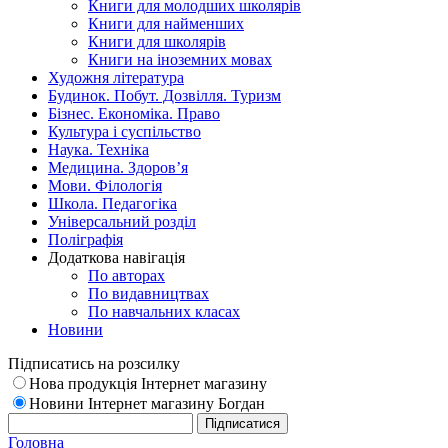
Книги для молодших школярів
Книги для найменших
Книги для школярів
Книги на іноземних мовах
Художня література
Будинок. Побут. Дозвілля. Туризм
Бізнес. Економіка. Право
Культура і суспільство
Наука. Техніка
Медицина. Здоров’я
Мови. Філологія
Школа. Педагогіка
Універсальний розділ
Поліграфія
Додаткова навігація
По авторах
По видавництвах
По навчальних класах
Новини
Підписатись на розсилку
Нова продукція Інтернет магазину
Новини Інтернет магазину Богдан
Головна