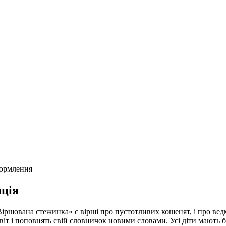
формлення
ція
«Віршована стежинка» є вірші про пустотливих кошенят, і про вед
іт і поповнять свій словничок новими словами. Усі діти мають б