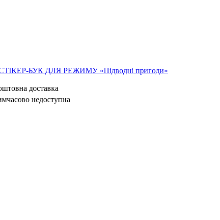
СТІКЕР-БУК ДЛЯ РЕЖИМУ «Підводні пригоди»
коштовна доставка
имчасово недоступна