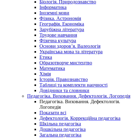
Біологія. Природознавство
Інформатика
Іноземні мови
Фізика. Астрономія
Географія. Економіка
Зарубіжна література
Трудове навчання
Фізична культура
Основи здоров’я. Валеологія
Українська мова та література
Етика
Образотворче мистецтво
Математика
Хімія
Історія. Правознавство
Таблиці та комплекти наочності
Довідники та словники
Педагогіка. Виховання. Дефектологія. Логопедія
Педагогіка. Виховання. Дефектологія.
Логопедія
Показати всі
Дефектологія. Коррекційна педагогіка
Шкільна педагогіка
Дошкільна педагогіка
Загальна педагогіка