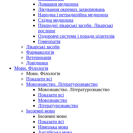
Домашня медицина
Лікування окремих захворювань
Народна і нетрадиційна медицина
Східна медицина
Природні лікарські засоби. Лікарські
рослини
Оздоровчі системи і поради цілителів
Гомеопатія
Лікарські засоби
Фармакологія
Ветеринарія
Довідники
Мови. Філологія
Мови. Філологія
Показати всі
Мовознавство. Літературознавство
Мовознавство. Літературознавство
Показати всі
Мовознавство
Літературознавство
Іноземні мови
Іноземні мови
Показати всі
Німецька мова
Англійська мова