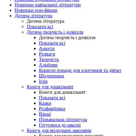
Новинки навчальної літератури
Новинки нон-фікшн
Дитяча література
Дитяча література
Показати всі
Дитяча творчість і дозвілля
Дитяча творчість і дозвілля
Показати всі
Анкети
Розваги
Творчість
Альбоми
Корисні поради для хлопчиків та дівчат
Щоденники
Ігри
Книги для дошкільнят
Книги для дошкільнят
Показати всі
Казки
Розфарбовка
Вірші
Пізнавальна література
Готуємося до школи
Книги для молодших школярів
Книги для молодших школярів