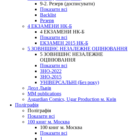
9-2. Резерв (досписувати)
Показати всі
Backlist
Резерв
4 ЕКЗАМЕНИ НК-Б
4 ЕКЗАМЕНИ НК-Б
Показати всі
ЕКЗАМЕН 2015 НК-Б
5 ЗОВНІШНЄ НЕЗАЛЕЖНЕ ОЦІНЮВАННЯ
5 ЗОВНІШНЄ НЕЗАЛЕЖНЕ
ОЦІНЮВАННЯ
Показати всі
ЗНО-2022
ЗНО-2015
УНІВЕРСАЛЬНІ (Без року)
Деол Львів
MM publications
Asgardian Comics, Ugar Production м. Київ
Поліграфія
Поліграфія
Показати всі
100 книг м. Москва
100 книг м. Москва
Показати всі
1