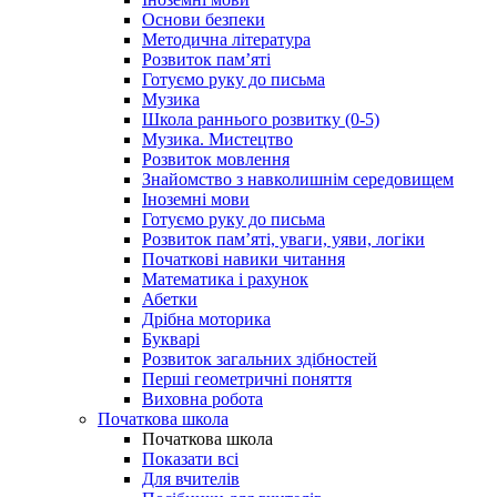
Основи безпеки
Методична література
Розвиток пам’яті
Готуємо руку до письма
Музика
Школа раннього розвитку (0-5)
Музика. Мистецтво
Розвиток мовлення
Знайомство з навколишнім середовищем
Іноземні мови
Готуємо руку до письма
Розвиток пам’яті, уваги, уяви, логіки
Початкові навики читання
Математика і рахунок
Абетки
Дрібна моторика
Букварі
Розвиток загальних здібностей
Перші геометричні поняття
Виховна робота
Початкова школа
Початкова школа
Показати всі
Для вчителів