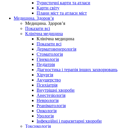
Туристичні карти та атласи
Карти світу
Плани міст та атласи міст
Медицина. Здоров’я
Медицина. Здоров’я
Показати всі
Клінічна медицина
Клінічна медицина
Показати всі
Дерматовенерологія
Стоматологія
Гінекологія
Педіатрія
Діагностика і терапія інших захворювань
Хірургія
Акушерство
Психіатрія
Внутрішні хвороби
Анестезіологія
Неврологія
Реаніматологія
Онкологія
Урологія
Інфекційні і паразитарні хвороби
Токсикологія