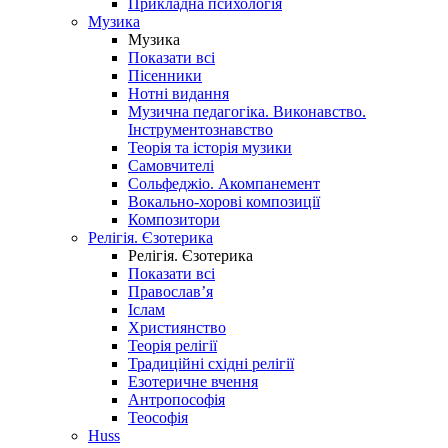
Прикладна психологія
Музика
Музика
Показати всі
Пісенники
Нотні видання
Музична педагогіка. Виконавство.
Інструментознавство
Теорія та історія музики
Самовчителі
Сольфеджіо. Акомпанемент
Вокально-хорові композиції
Композитори
Релігія. Єзотерика
Релігія. Єзотерика
Показати всі
Православ’я
Іслам
Християнство
Теорія релігії
Традиційні східні релігії
Езотеричне вчення
Антропософія
Теософія
Huss