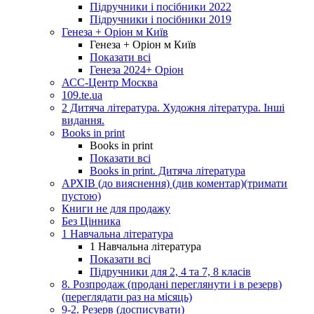
Підручники і посібники 2022
Підручники і посібники 2019
Генеза + Оріон м Київ
Генеза + Оріон м Київ
Показати всі
Генеза 2024+ Оріон
АСС-Центр Москва
109.te.ua
2 Дитяча література. Художня література. Інші
видання.
Books in print
Books in print
Показати всі
Books in print. Дитяча література
АРХІВ (до вияснення) (див коментар)(тримати
пустою)
Книги не для продажу
Без Цінника
1 Навчальна література
1 Навчальна література
Показати всі
Підручники для 2, 4 та 7, 8 класів
8. Розпродаж (продані переглянути і в резерв)
(переглядати раз на місяць)
9-2. Резерв (досписувати)