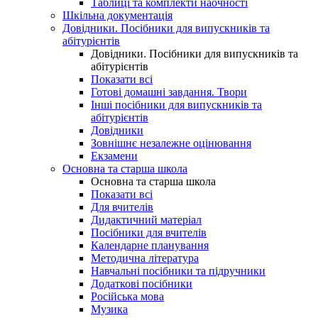
Таблиці та комплекти наочності
Шкільна документація
Довідники. Посібники для випускників та
абітурієнтів
Довідники. Посібники для випускників та
абітурієнтів
Показати всі
Готові домашні завдання. Твори
Інші посібники для випускників та
абітурієнтів
Довідники
Зовнішнє незалежне оцінювання
Екзамени
Основна та старша школа
Основна та старша школа
Показати всі
Для вчителів
Дидактичний матеріал
Посібники для вчителів
Календарне планування
Методична література
Навчальні посібники та підручники
Додаткові посібники
Російська мова
Музика