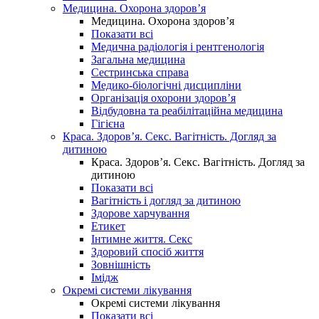
Медицина. Охорона здоров’я
Медицина. Охорона здоров’я
Показати всі
Медична радіологія і рентгенологія
Загальна медицина
Сестринська справа
Медико-біологічні дисципліни
Організація охорони здоров’я
Відбудовна та реабілітаційна медицина
Гігієна
Краса. Здоров’я. Секс. Вагітність. Догляд за
дитиною
Краса. Здоров’я. Секс. Вагітність. Догляд за
дитиною
Показати всі
Вагітність і догляд за дитиною
Здорове харчування
Етикет
Інтимне життя. Секс
Здоровий спосіб життя
Зовнішність
Імідж
Окремі системи лікування
Окремі системи лікування
Показати всі