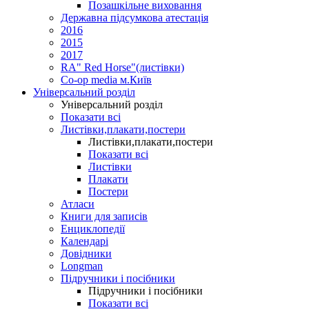
Позашкільне виховання
Державна підсумкова атестація
2016
2015
2017
RA" Red Horse"(листівки)
Co-op media м.Київ
Універсальний розділ
Універсальний розділ
Показати всі
Листівки,плакати,постери
Листівки,плакати,постери
Показати всі
Листівки
Плакати
Постери
Атласи
Книги для записів
Енциклопедії
Календарі
Довідники
Longman
Підручники і посібники
Підручники і посібники
Показати всі