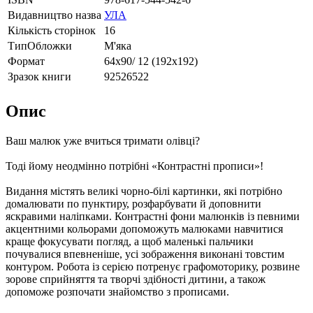
Видавництво назва
УЛА
Кількість сторінок
16
ТипОбложки
М'яка
Формат
64х90/ 12 (192х192)
Зразок книги
92526522
Опис
Ваш малюк уже вчиться тримати олівці?
Тоді йому неодмінно потрібні «Контрастні прописи»!
Видання містять великі чорно-білі картинки, які потрібно
домалювати по пунктиру, розфарбувати й доповнити
яскравими наліпками. Контрастні фони малюнків із певними
акцентними кольорами допоможуть малюками навчитися
краще фокусувати погляд, а щоб маленькі пальчики
почувалися впевненіше, усі зображення виконані товстим
контуром. Робота із серією потренує графомоторику, розвине
зорове сприйняття та творчі здібності дитини, а також
допоможе розпочати знайомство з прописами.