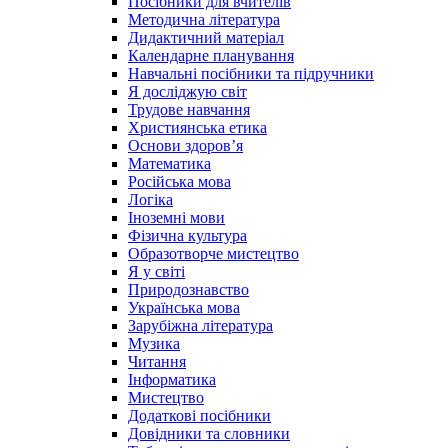
Посібники для вчителів
Методична література
Дидактичний матеріал
Календарне планування
Навчальні посібники та підручники
Я досліджую світ
Трудове навчання
Християнська етика
Основи здоров’я
Математика
Російська мова
Логіка
Іноземні мови
Фізична культура
Образотворче мистецтво
Я у світі
Природознавство
Українська мова
Зарубіжна література
Музика
Читання
Інформатика
Мистецтво
Додаткові посібники
Довідники та словники