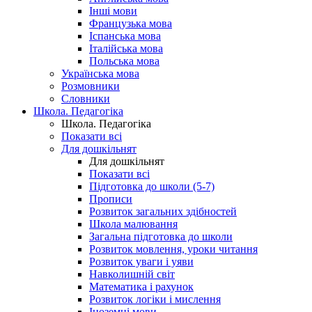
Інші мови
Французька мова
Іспанська мова
Італійська мова
Польська мова
Українська мова
Розмовники
Словники
Школа. Педагогіка
Школа. Педагогіка
Показати всі
Для дошкільнят
Для дошкільнят
Показати всі
Підготовка до школи (5-7)
Прописи
Розвиток загальних здібностей
Школа малювання
Загальна підготовка до школи
Розвиток мовлення, уроки читання
Розвиток уваги і уяви
Навколишній світ
Математика і рахунок
Розвиток логіки і мислення
Іноземні мови