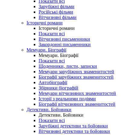
Показати всі
Зарубіжні фільми
Російські фільми
Вітчизняні фільми
Історичні романи
Історичні романи
Показати всі
Вітчизняні письменники
Закордонні письменники
Мемуари. Біографії
Мемуари. Біографії
Показати всі
Щоденники, листи, записки
Мемуари зарубіжних знаменитостей
Біографії зарубіжних знаменитостей
Автобіографії
Збірники біографій
Мемуари вітчизняних знаменитостей
Історії з реальними подіями
Біографії вітчизняних знаменитостей
Детективи. Бойовики
Детективи. Бойовики
Показати всі
Зарубіжні детективи та бойовики
Вітчизняні детективи та бойовики