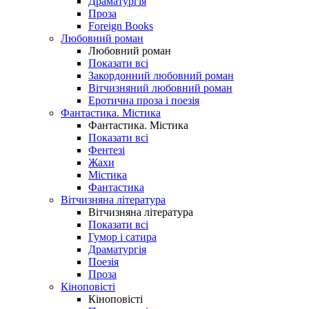
Драматургія
Проза
Foreign Books
Любовний роман
Любовний роман
Показати всі
Закордонний любовний роман
Вітчизняний любовний роман
Еротична проза і поезія
Фантастика. Містика
Фантастика. Містика
Показати всі
Фентезі
Жахи
Містика
Фантастика
Вітчизняна література
Вітчизняна література
Показати всі
Гумор і сатира
Драматургія
Поезія
Проза
Кіноповісті
Кіноповісті