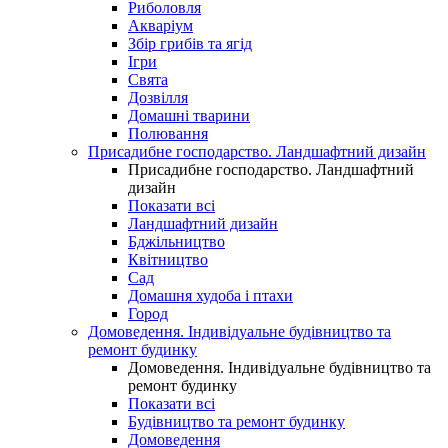
Риболовля
Акваріум
Збір грибів та ягід
Ігри
Свята
Дозвілля
Домашні тварини
Полювання
Присадибне господарство. Ландшафтний дизайн
Присадибне господарство. Ландшафтний
дизайн
Показати всі
Ландшафтний дизайн
Бджільництво
Квітництво
Сад
Домашня худоба і птахи
Город
Домоведення. Індивідуальне будівництво та
ремонт будинку
Домоведення. Індивідуальне будівництво та
ремонт будинку
Показати всі
Будівництво та ремонт будинку
Домоведення