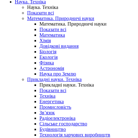
Наука. Техніка
Наука. Техніка
Показати всі
Математика. Природничі науки
Математика. Природничі науки
Показати всі
Математика
Хімія
Довідкові видання
Біологія
Екологія
Фізика
Астрономія
Наука про Землю
Прикладні науки. Техніка
Прикладні науки. Техніка
Показати всі
Техніка
Енергетика
Промисловість
Зв’язок
Радіоелектроніка
Сільське господарство
Будівництво
Технологія харчових виробництв