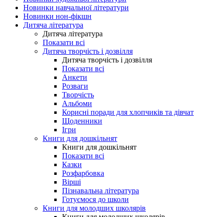
Новинки навчальної літератури
Новинки нон-фікшн
Дитяча література
Дитяча література
Показати всі
Дитяча творчість і дозвілля
Дитяча творчість і дозвілля
Показати всі
Анкети
Розваги
Творчість
Альбоми
Корисні поради для хлопчиків та дівчат
Щоденники
Ігри
Книги для дошкільнят
Книги для дошкільнят
Показати всі
Казки
Розфарбовка
Вірші
Пізнавальна література
Готуємося до школи
Книги для молодших школярів
Книги для молодших школярів