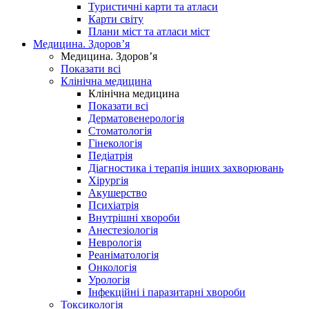
Туристичні карти та атласи
Карти світу
Плани міст та атласи міст
Медицина. Здоров’я
Медицина. Здоров’я
Показати всі
Клінічна медицина
Клінічна медицина
Показати всі
Дерматовенерологія
Стоматологія
Гінекологія
Педіатрія
Діагностика і терапія інших захворювань
Хірургія
Акушерство
Психіатрія
Внутрішні хвороби
Анестезіологія
Неврологія
Реаніматологія
Онкологія
Урологія
Інфекційні і паразитарні хвороби
Токсикологія