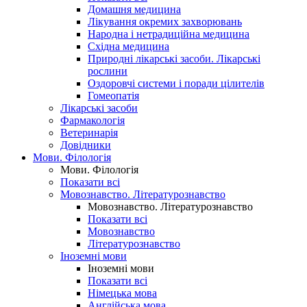
Домашня медицина
Лікування окремих захворювань
Народна і нетрадиційна медицина
Східна медицина
Природні лікарські засоби. Лікарські
рослини
Оздоровчі системи і поради цілителів
Гомеопатія
Лікарські засоби
Фармакологія
Ветеринарія
Довідники
Мови. Філологія
Мови. Філологія
Показати всі
Мовознавство. Літературознавство
Мовознавство. Літературознавство
Показати всі
Мовознавство
Літературознавство
Іноземні мови
Іноземні мови
Показати всі
Німецька мова
Англійська мова