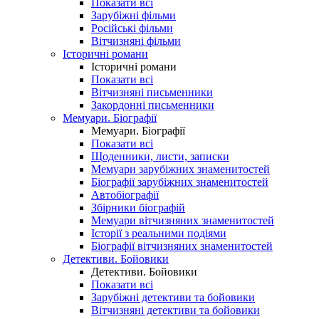
Показати всі
Зарубіжні фільми
Російські фільми
Вітчизняні фільми
Історичні романи
Історичні романи
Показати всі
Вітчизняні письменники
Закордонні письменники
Мемуари. Біографії
Мемуари. Біографії
Показати всі
Щоденники, листи, записки
Мемуари зарубіжних знаменитостей
Біографії зарубіжних знаменитостей
Автобіографії
Збірники біографій
Мемуари вітчизняних знаменитостей
Історії з реальними подіями
Біографії вітчизняних знаменитостей
Детективи. Бойовики
Детективи. Бойовики
Показати всі
Зарубіжні детективи та бойовики
Вітчизняні детективи та бойовики