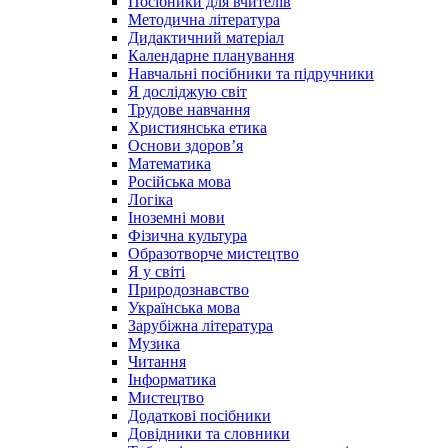
Посібники для вчителів
Методична література
Дидактичний матеріал
Календарне планування
Навчальні посібники та підручники
Я досліджую світ
Трудове навчання
Християнська етика
Основи здоров’я
Математика
Російська мова
Логіка
Іноземні мови
Фізична культура
Образотворче мистецтво
Я у світі
Природознавство
Українська мова
Зарубіжна література
Музика
Читання
Інформатика
Мистецтво
Додаткові посібники
Довідники та словники