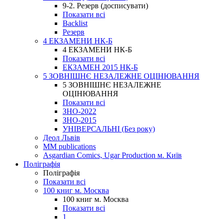
9-2. Резерв (досписувати)
Показати всі
Backlist
Резерв
4 ЕКЗАМЕНИ НК-Б
4 ЕКЗАМЕНИ НК-Б
Показати всі
ЕКЗАМЕН 2015 НК-Б
5 ЗОВНІШНЄ НЕЗАЛЕЖНЕ ОЦІНЮВАННЯ
5 ЗОВНІШНЄ НЕЗАЛЕЖНЕ
ОЦІНЮВАННЯ
Показати всі
ЗНО-2022
ЗНО-2015
УНІВЕРСАЛЬНІ (Без року)
Деол Львів
MM publications
Asgardian Comics, Ugar Production м. Київ
Поліграфія
Поліграфія
Показати всі
100 книг м. Москва
100 книг м. Москва
Показати всі
1