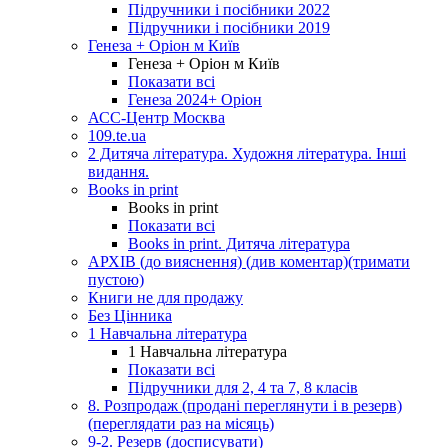
Підручники і посібники 2022
Підручники і посібники 2019
Генеза + Оріон м Київ
Генеза + Оріон м Київ
Показати всі
Генеза 2024+ Оріон
АСС-Центр Москва
109.te.ua
2 Дитяча література. Художня література. Інші
видання.
Books in print
Books in print
Показати всі
Books in print. Дитяча література
АРХІВ (до вияснення) (див коментар)(тримати
пустою)
Книги не для продажу
Без Цінника
1 Навчальна література
1 Навчальна література
Показати всі
Підручники для 2, 4 та 7, 8 класів
8. Розпродаж (продані переглянути і в резерв)
(переглядати раз на місяць)
9-2. Резерв (досписувати)