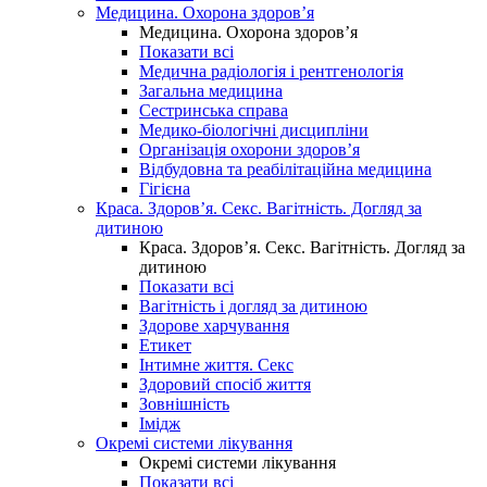
Медицина. Охорона здоров’я
Медицина. Охорона здоров’я
Показати всі
Медична радіологія і рентгенологія
Загальна медицина
Сестринська справа
Медико-біологічні дисципліни
Організація охорони здоров’я
Відбудовна та реабілітаційна медицина
Гігієна
Краса. Здоров’я. Секс. Вагітність. Догляд за
дитиною
Краса. Здоров’я. Секс. Вагітність. Догляд за
дитиною
Показати всі
Вагітність і догляд за дитиною
Здорове харчування
Етикет
Інтимне життя. Секс
Здоровий спосіб життя
Зовнішність
Імідж
Окремі системи лікування
Окремі системи лікування
Показати всі