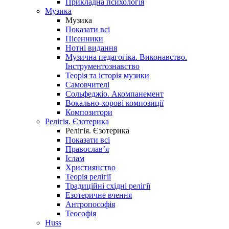
Прикладна психологія
Музика
Музика
Показати всі
Пісенники
Нотні видання
Музична педагогіка. Виконавство.
Інструментознавство
Теорія та історія музики
Самовчителі
Сольфеджіо. Акомпанемент
Вокально-хорові композиції
Композитори
Релігія. Єзотерика
Релігія. Єзотерика
Показати всі
Православ’я
Іслам
Християнство
Теорія релігії
Традиційні східні релігії
Езотеричне вчення
Антропософія
Теософія
Huss