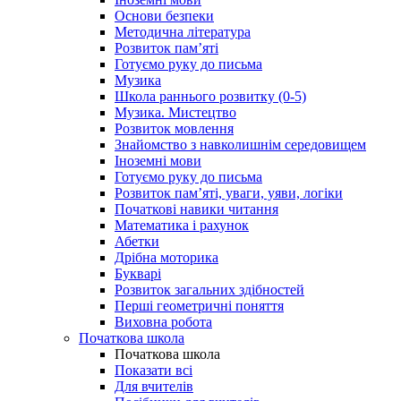
Основи безпеки
Методична література
Розвиток пам’яті
Готуємо руку до письма
Музика
Школа раннього розвитку (0-5)
Музика. Мистецтво
Розвиток мовлення
Знайомство з навколишнім середовищем
Іноземні мови
Готуємо руку до письма
Розвиток пам’яті, уваги, уяви, логіки
Початкові навики читання
Математика і рахунок
Абетки
Дрібна моторика
Букварі
Розвиток загальних здібностей
Перші геометричні поняття
Виховна робота
Початкова школа
Початкова школа
Показати всі
Для вчителів