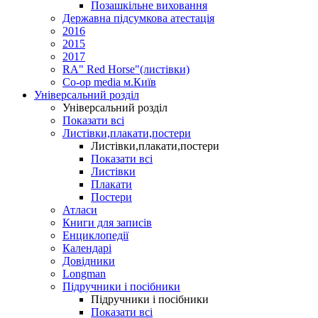
Позашкільне виховання
Державна підсумкова атестація
2016
2015
2017
RA" Red Horse"(листівки)
Co-op media м.Київ
Універсальний розділ
Універсальний розділ
Показати всі
Листівки,плакати,постери
Листівки,плакати,постери
Показати всі
Листівки
Плакати
Постери
Атласи
Книги для записів
Енциклопедії
Календарі
Довідники
Longman
Підручники і посібники
Підручники і посібники
Показати всі