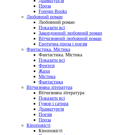
Драматургія
Проза
Foreign Books
Любовний роман
Любовний роман
Показати всі
Закордонний любовний роман
Вітчизняний любовний роман
Еротична проза і поезія
Фантастика. Містика
Фантастика. Містика
Показати всі
Фентезі
Жахи
Містика
Фантастика
Вітчизняна література
Вітчизняна література
Показати всі
Гумор і сатира
Драматургія
Поезія
Проза
Кіноповісті
Кіноповісті