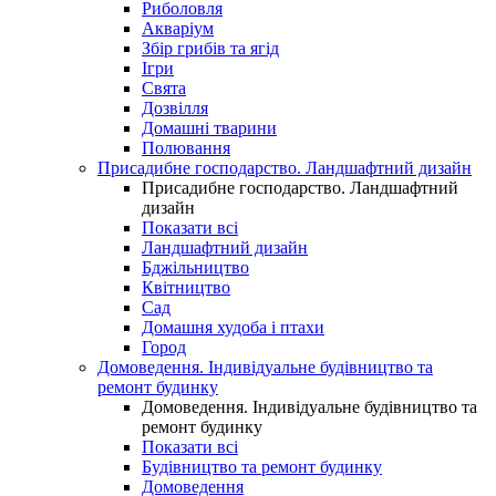
Риболовля
Акваріум
Збір грибів та ягід
Ігри
Свята
Дозвілля
Домашні тварини
Полювання
Присадибне господарство. Ландшафтний дизайн
Присадибне господарство. Ландшафтний
дизайн
Показати всі
Ландшафтний дизайн
Бджільництво
Квітництво
Сад
Домашня худоба і птахи
Город
Домоведення. Індивідуальне будівництво та
ремонт будинку
Домоведення. Індивідуальне будівництво та
ремонт будинку
Показати всі
Будівництво та ремонт будинку
Домоведення