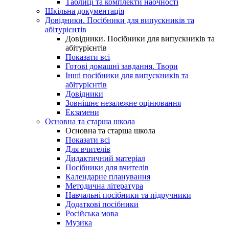
Таблиці та комплекти наочності
Шкільна документація
Довідники. Посібники для випускників та
абітурієнтів
Довідники. Посібники для випускників та
абітурієнтів
Показати всі
Готові домашні завдання. Твори
Інші посібники для випускників та
абітурієнтів
Довідники
Зовнішнє незалежне оцінювання
Екзамени
Основна та старша школа
Основна та старша школа
Показати всі
Для вчителів
Дидактичний матеріал
Посібники для вчителів
Календарне планування
Методична література
Навчальні посібники та підручники
Додаткові посібники
Російська мова
Музика