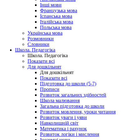
Інші мови
Французька мова
Іспанська мова
Італійська мова
Польська мова
Українська мова
Розмовники
Словники
Школа. Педагогіка
Школа. Педагогіка
Показати всі
Для дошкільнят
Для дошкільнят
Показати всі
Підготовка до школи (5-7)
Прописи
Розвиток загальних здібностей
Школа малювання
Загальна підготовка до школи
Розвиток мовлення, уроки читання
Розвиток уваги і уяви
Навколишній світ
Математика і рахунок
Розвиток логіки і мислення
Іноземні мови