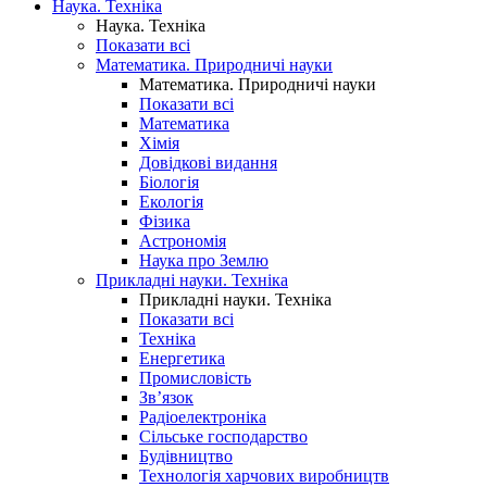
Наука. Техніка
Наука. Техніка
Показати всі
Математика. Природничі науки
Математика. Природничі науки
Показати всі
Математика
Хімія
Довідкові видання
Біологія
Екологія
Фізика
Астрономія
Наука про Землю
Прикладні науки. Техніка
Прикладні науки. Техніка
Показати всі
Техніка
Енергетика
Промисловість
Зв’язок
Радіоелектроніка
Сільське господарство
Будівництво
Технологія харчових виробництв