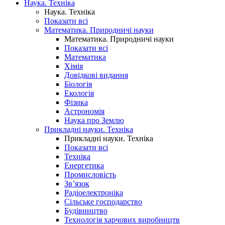
Наука. Техніка
Наука. Техніка
Показати всі
Математика. Природничі науки
Математика. Природничі науки
Показати всі
Математика
Хімія
Довідкові видання
Біологія
Екологія
Фізика
Астрономія
Наука про Землю
Прикладні науки. Техніка
Прикладні науки. Техніка
Показати всі
Техніка
Енергетика
Промисловість
Зв’язок
Радіоелектроніка
Сільське господарство
Будівництво
Технологія харчових виробництв