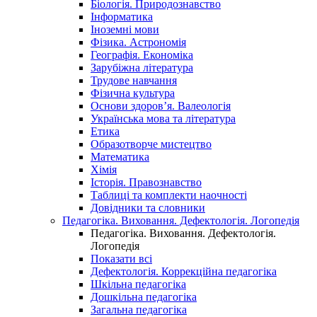
Біологія. Природознавство
Інформатика
Іноземні мови
Фізика. Астрономія
Географія. Економіка
Зарубіжна література
Трудове навчання
Фізична культура
Основи здоров’я. Валеологія
Українська мова та література
Етика
Образотворче мистецтво
Математика
Хімія
Історія. Правознавство
Таблиці та комплекти наочності
Довідники та словники
Педагогіка. Виховання. Дефектологія. Логопедія
Педагогіка. Виховання. Дефектологія.
Логопедія
Показати всі
Дефектологія. Коррекційна педагогіка
Шкільна педагогіка
Дошкільна педагогіка
Загальна педагогіка