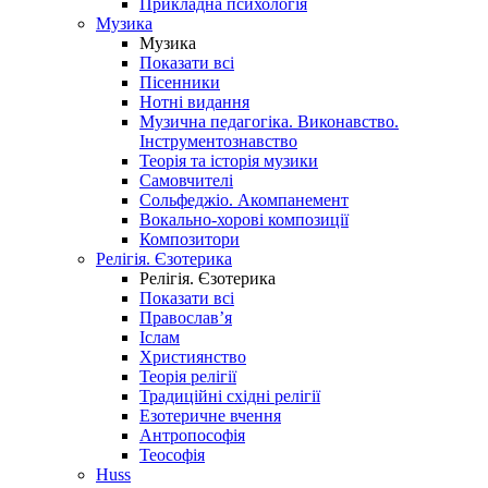
Прикладна психологія
Музика
Музика
Показати всі
Пісенники
Нотні видання
Музична педагогіка. Виконавство.
Інструментознавство
Теорія та історія музики
Самовчителі
Сольфеджіо. Акомпанемент
Вокально-хорові композиції
Композитори
Релігія. Єзотерика
Релігія. Єзотерика
Показати всі
Православ’я
Іслам
Християнство
Теорія релігії
Традиційні східні релігії
Езотеричне вчення
Антропософія
Теософія
Huss