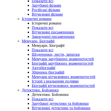
Показати всі
Зарубіжні фільми
Російські фільми
Вітчизняні фільми
Історичні романи
Історичні романи
Показати всі
Вітчизняні письменники
Закордонні письменники
Мемуари. Біографії
Мемуари. Біографії
Показати всі
Щоденники, листи, записки
Мемуари зарубіжних знаменитостей
Біографії зарубіжних знаменитостей
Автобіографії
Збірники біографій
Мемуари вітчизняних знаменитостей
Історії з реальними подіями
Біографії вітчизняних знаменитостей
Детективи. Бойовики
Детективи. Бойовики
Показати всі
Зарубіжні детективи та бойовики
Вітчизняні детективи та бойовики