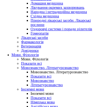
Домашня медицина
Лікування окремих захворювань
Народна і нетрадиційна медицина
Східна медицина
Природні лікарські засоби. Лікарські
рослини
Оздоровчі системи і поради цілителів
Гомеопатія
Лікарські засоби
Фармакологія
Ветеринарія
Довідники
Мови. Філологія
Мови. Філологія
Показати всі
Мовознавство. Літературознавство
Мовознавство. Літературознавство
Показати всі
Мовознавство
Літературознавство
Іноземні мови
Іноземні мови
Показати всі
Німецька мова
Англійська мова