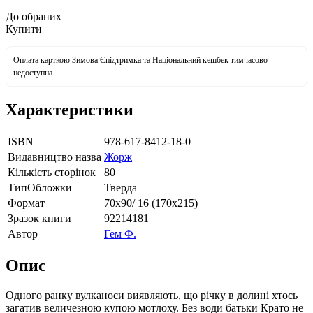
До обраних
Купити
Оплата карткою Зимова Єпідтримка та Національний кешбек тимчасово
недоступна
Характеристики
ISBN
978-617-8412-18-0
Видавництво назва
Жорж
Кількість сторінок
80
ТипОбложки
Тверда
Формат
70х90/ 16 (170х215)
Зразок книги
92214181
Автор
Гем Ф.
Опис
Одного ранку вулканоси виявляють, що річку в долині хтось
загатив величезною купою мотлоху. Без води батьки Крато не