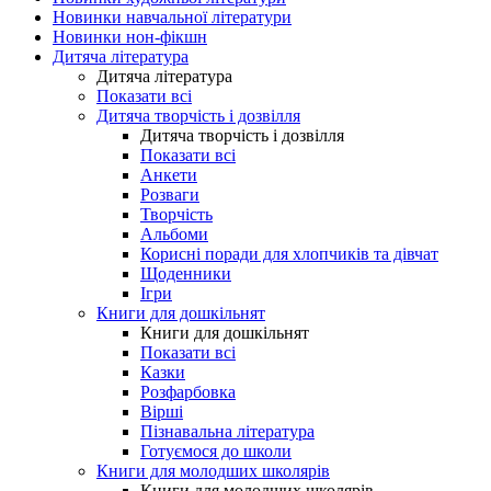
Новинки навчальної літератури
Новинки нон-фікшн
Дитяча література
Дитяча література
Показати всі
Дитяча творчість і дозвілля
Дитяча творчість і дозвілля
Показати всі
Анкети
Розваги
Творчість
Альбоми
Корисні поради для хлопчиків та дівчат
Щоденники
Ігри
Книги для дошкільнят
Книги для дошкільнят
Показати всі
Казки
Розфарбовка
Вірші
Пізнавальна література
Готуємося до школи
Книги для молодших школярів
Книги для молодших школярів