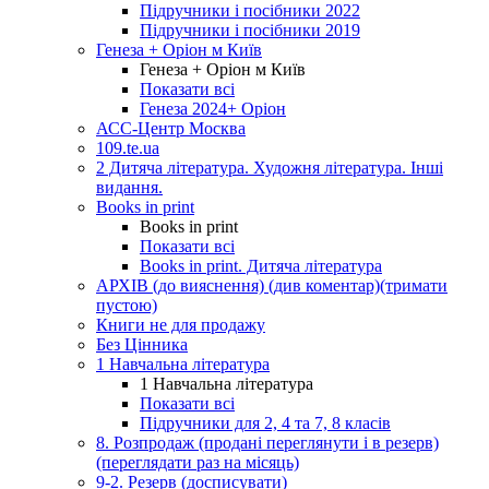
Підручники і посібники 2022
Підручники і посібники 2019
Генеза + Оріон м Київ
Генеза + Оріон м Київ
Показати всі
Генеза 2024+ Оріон
АСС-Центр Москва
109.te.ua
2 Дитяча література. Художня література. Інші
видання.
Books in print
Books in print
Показати всі
Books in print. Дитяча література
АРХІВ (до вияснення) (див коментар)(тримати
пустою)
Книги не для продажу
Без Цінника
1 Навчальна література
1 Навчальна література
Показати всі
Підручники для 2, 4 та 7, 8 класів
8. Розпродаж (продані переглянути і в резерв)
(переглядати раз на місяць)
9-2. Резерв (досписувати)