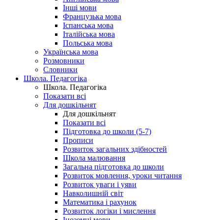
Інші мови
Французька мова
Іспанська мова
Італійська мова
Польська мова
Українська мова
Розмовники
Словники
Школа. Педагогіка
Школа. Педагогіка
Показати всі
Для дошкільнят
Для дошкільнят
Показати всі
Підготовка до школи (5-7)
Прописи
Розвиток загальних здібностей
Школа малювання
Загальна підготовка до школи
Розвиток мовлення, уроки читання
Розвиток уваги і уяви
Навколишній світ
Математика і рахунок
Розвиток логіки і мислення
Іноземні мови