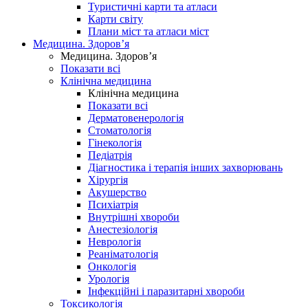
Туристичні карти та атласи
Карти світу
Плани міст та атласи міст
Медицина. Здоров’я
Медицина. Здоров’я
Показати всі
Клінічна медицина
Клінічна медицина
Показати всі
Дерматовенерологія
Стоматологія
Гінекологія
Педіатрія
Діагностика і терапія інших захворювань
Хірургія
Акушерство
Психіатрія
Внутрішні хвороби
Анестезіологія
Неврологія
Реаніматологія
Онкологія
Урологія
Інфекційні і паразитарні хвороби
Токсикологія