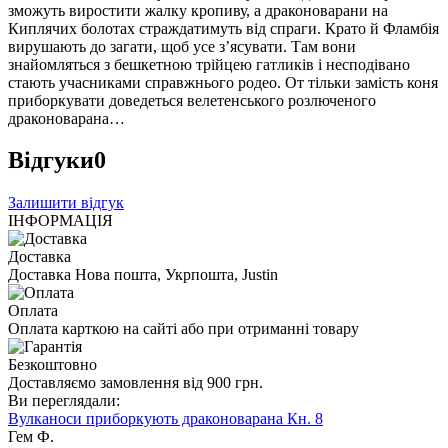
зможуть виростити жалку кропиву, а драконоварани на
Киплячих болотах страждатимуть від спраги. Крато й Фламбія
вирушають до загати, щоб усе з’ясувати. Там вони
знайомляться з бешкетною трійцею гатликів і несподівано
стають учасниками справжнього родео. От тільки замість коня
приборкувати доведеться велетенського розлюченого
драконоварана…
Відгуки
0
Залишити відгук
ІНФОРМАЦІЯ
Доставка
Доставка Нова пошта, Укрпошта, Justin
Оплата
Оплата карткою на сайті або при отриманні товару
Безкоштовно
Доставляємо замовлення від 900 грн.
Ви переглядали:
Вулканоси приборкують драконоварана Кн. 8
Гем Ф.