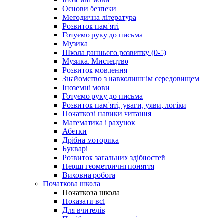
Основи безпеки
Методична література
Розвиток пам’яті
Готуємо руку до письма
Музика
Школа раннього розвитку (0-5)
Музика. Мистецтво
Розвиток мовлення
Знайомство з навколишнім середовищем
Іноземні мови
Готуємо руку до письма
Розвиток пам’яті, уваги, уяви, логіки
Початкові навики читання
Математика і рахунок
Абетки
Дрібна моторика
Букварі
Розвиток загальних здібностей
Перші геометричні поняття
Виховна робота
Початкова школа
Початкова школа
Показати всі
Для вчителів