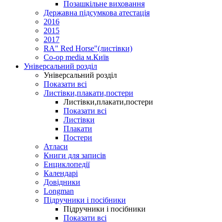
Позашкільне виховання
Державна підсумкова атестація
2016
2015
2017
RA" Red Horse"(листівки)
Co-op media м.Київ
Універсальний розділ
Універсальний розділ
Показати всі
Листівки,плакати,постери
Листівки,плакати,постери
Показати всі
Листівки
Плакати
Постери
Атласи
Книги для записів
Енциклопедії
Календарі
Довідники
Longman
Підручники і посібники
Підручники і посібники
Показати всі