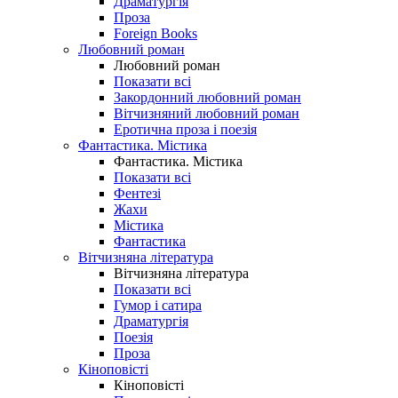
Драматургія
Проза
Foreign Books
Любовний роман
Любовний роман
Показати всі
Закордонний любовний роман
Вітчизняний любовний роман
Еротична проза і поезія
Фантастика. Містика
Фантастика. Містика
Показати всі
Фентезі
Жахи
Містика
Фантастика
Вітчизняна література
Вітчизняна література
Показати всі
Гумор і сатира
Драматургія
Поезія
Проза
Кіноповісті
Кіноповісті