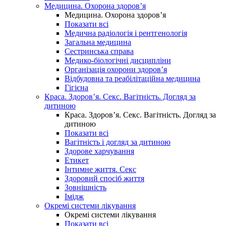
Медицина. Охорона здоров’я
Медицина. Охорона здоров’я
Показати всі
Медична радіологія і рентгенологія
Загальна медицина
Сестринська справа
Медико-біологічні дисципліни
Організація охорони здоров’я
Відбудовна та реабілітаційна медицина
Гігієна
Краса. Здоров’я. Секс. Вагітність. Догляд за
дитиною
Краса. Здоров’я. Секс. Вагітність. Догляд за
дитиною
Показати всі
Вагітність і догляд за дитиною
Здорове харчування
Етикет
Інтимне життя. Секс
Здоровий спосіб життя
Зовнішність
Імідж
Окремі системи лікування
Окремі системи лікування
Показати всі