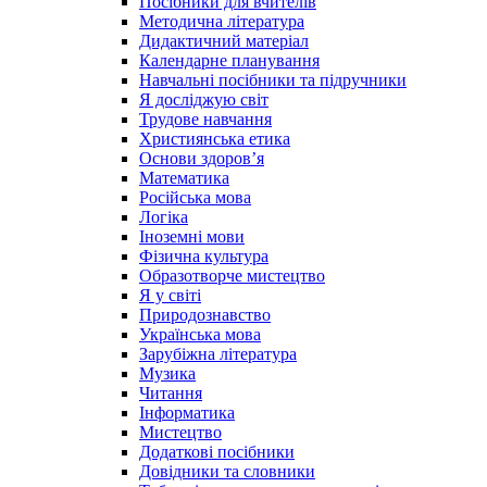
Посібники для вчителів
Методична література
Дидактичний матеріал
Календарне планування
Навчальні посібники та підручники
Я досліджую світ
Трудове навчання
Християнська етика
Основи здоров’я
Математика
Російська мова
Логіка
Іноземні мови
Фізична культура
Образотворче мистецтво
Я у світі
Природознавство
Українська мова
Зарубіжна література
Музика
Читання
Інформатика
Мистецтво
Додаткові посібники
Довідники та словники