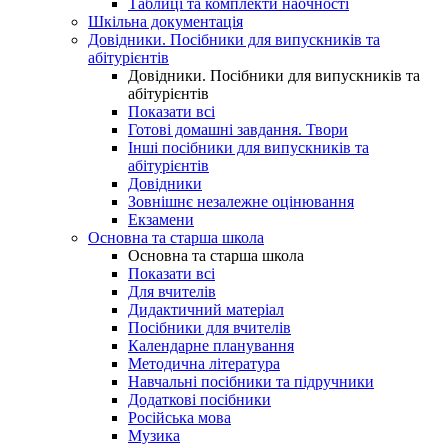
Таблиці та комплекти наочності
Шкільна документація
Довідники. Посібники для випускників та
абітурієнтів
Довідники. Посібники для випускників та
абітурієнтів
Показати всі
Готові домашні завдання. Твори
Інші посібники для випускників та
абітурієнтів
Довідники
Зовнішнє незалежне оцінювання
Екзамени
Основна та старша школа
Основна та старша школа
Показати всі
Для вчителів
Дидактичний матеріал
Посібники для вчителів
Календарне планування
Методична література
Навчальні посібники та підручники
Додаткові посібники
Російська мова
Музика