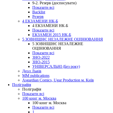
9-2. Резерв (досписувати)
Показати всі
Backlist
Резерв
4 ЕКЗАМЕНИ НК-Б
4 ЕКЗАМЕНИ НК-Б
Показати всі
ЕКЗАМЕН 2015 НК-Б
5 ЗОВНІШНЄ НЕЗАЛЕЖНЕ ОЦІНЮВАННЯ
5 ЗОВНІШНЄ НЕЗАЛЕЖНЕ
ОЦІНЮВАННЯ
Показати всі
ЗНО-2022
ЗНО-2015
УНІВЕРСАЛЬНІ (Без року)
Деол Львів
MM publications
Asgardian Comics, Ugar Production м. Київ
Поліграфія
Поліграфія
Показати всі
100 книг м. Москва
100 книг м. Москва
Показати всі
1