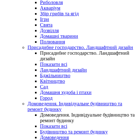
Риболовля
Акваріум
Збір грибів та ягід
Ігри
Свята
Дозвілля
Домашні тварини
Полювання
Присадибне господарство. Ландшафтний дизайн
Присадибне господарство. Ландшафтний
дизайн
Показати всі
Ландшафтний дизайн
Бджільництво
Квітництво
Сад
Домашня худоба і птахи
Город
Домоведення. Індивідуальне будівництво та
ремонт будинку
Домоведення. Індивідуальне будівництво та
ремонт будинку
Показати всі
Будівництво та ремонт будинку
Домоведення