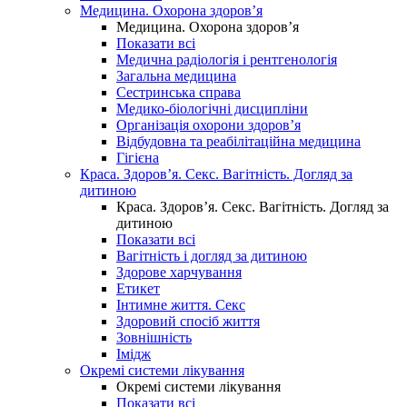
Медицина. Охорона здоров’я
Медицина. Охорона здоров’я
Показати всі
Медична радіологія і рентгенологія
Загальна медицина
Сестринська справа
Медико-біологічні дисципліни
Організація охорони здоров’я
Відбудовна та реабілітаційна медицина
Гігієна
Краса. Здоров’я. Секс. Вагітність. Догляд за
дитиною
Краса. Здоров’я. Секс. Вагітність. Догляд за
дитиною
Показати всі
Вагітність і догляд за дитиною
Здорове харчування
Етикет
Інтимне життя. Секс
Здоровий спосіб життя
Зовнішність
Імідж
Окремі системи лікування
Окремі системи лікування
Показати всі