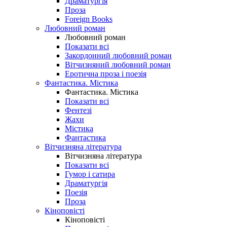
Драматургія
Проза
Foreign Books
Любовний роман
Любовний роман
Показати всі
Закордонний любовний роман
Вітчизняний любовний роман
Еротична проза і поезія
Фантастика. Містика
Фантастика. Містика
Показати всі
Фентезі
Жахи
Містика
Фантастика
Вітчизняна література
Вітчизняна література
Показати всі
Гумор і сатира
Драматургія
Поезія
Проза
Кіноповісті
Кіноповісті