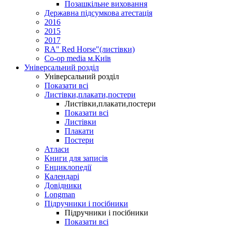
Позашкільне виховання
Державна підсумкова атестація
2016
2015
2017
RA" Red Horse"(листівки)
Co-op media м.Київ
Універсальний розділ
Універсальний розділ
Показати всі
Листівки,плакати,постери
Листівки,плакати,постери
Показати всі
Листівки
Плакати
Постери
Атласи
Книги для записів
Енциклопедії
Календарі
Довідники
Longman
Підручники і посібники
Підручники і посібники
Показати всі