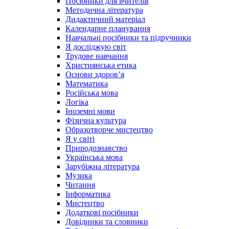
Посібники для вчителів
Методична література
Дидактичний матеріал
Календарне планування
Навчальні посібники та підручники
Я досліджую світ
Трудове навчання
Християнська етика
Основи здоров’я
Математика
Російська мова
Логіка
Іноземні мови
Фізична культура
Образотворче мистецтво
Я у світі
Природознавство
Українська мова
Зарубіжна література
Музика
Читання
Інформатика
Мистецтво
Додаткові посібники
Довідники та словники