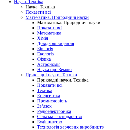
Наука. Техніка
Наука. Техніка
Показати всі
Математика. Природничі науки
Математика. Природничі науки
Показати всі
Математика
Хімія
Довідкові видання
Біологія
Екологія
Фізика
Астрономія
Наука про Землю
Прикладні науки. Техніка
Прикладні науки. Техніка
Показати всі
Техніка
Енергетика
Промисловість
Зв’язок
Радіоелектроніка
Сільське господарство
Будівництво
Технологія харчових виробництв