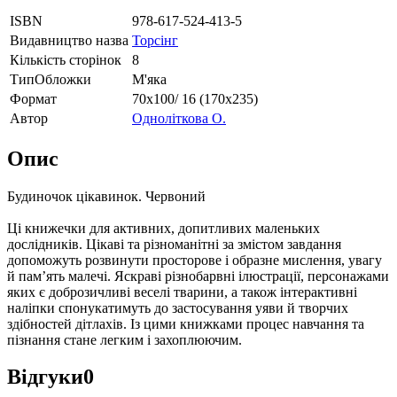
ISBN
978-617-524-413-5
Видавництво назва
Торсінг
Кількість сторінок
8
ТипОбложки
М'яка
Формат
70х100/ 16 (170х235)
Автор
Одноліткова О.
Опис
Будиночок цікавинок. Червоний
Ці книжечки для активних, допитливих маленьких
дослідників. Цікаві та різноманітні за змістом завдання
допоможуть розвинути просторове і образне мислення, увагу
й пам’ять малечі. Яскраві різнобарвні ілюстрації, персонажами
яких є доброзичливі веселі тварини, а також інтерактивні
наліпки спонукатимуть до застосування уяви й творчих
здібностей дітлахів. Із цими книжками процес навчання та
пізнання стане легким і захоплюючим.
Відгуки
0