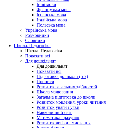
Інші мови
Французька мова
Іспанська мова
Італійська мова
Польська мова
Українська мова
Розмовники
Словники
Школа. Педагогіка
Школа. Педагогіка
Показати всі
Для дошкільнят
Для дошкільнят
Показати всі
Підготовка до школи (5-7)
Прописи
Розвиток загальних здібностей
Школа малювання
Загальна підготовка до школи
Розвиток мовлення, уроки читання
Розвиток уваги і уяви
Навколишній світ
Математика і рахунок
Розвиток логіки і мислення
Іноземні мови