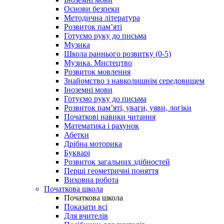
Основи безпеки
Методична література
Розвиток пам’яті
Готуємо руку до письма
Музика
Школа раннього розвитку (0-5)
Музика. Мистецтво
Розвиток мовлення
Знайомство з навколишнім середовищем
Іноземні мови
Готуємо руку до письма
Розвиток пам’яті, уваги, уяви, логіки
Початкові навики читання
Математика і рахунок
Абетки
Дрібна моторика
Букварі
Розвиток загальних здібностей
Перші геометричні поняття
Виховна робота
Початкова школа
Початкова школа
Показати всі
Для вчителів