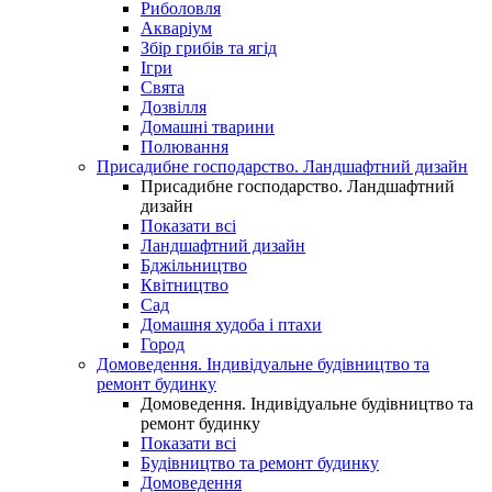
Риболовля
Акваріум
Збір грибів та ягід
Ігри
Свята
Дозвілля
Домашні тварини
Полювання
Присадибне господарство. Ландшафтний дизайн
Присадибне господарство. Ландшафтний
дизайн
Показати всі
Ландшафтний дизайн
Бджільництво
Квітництво
Сад
Домашня худоба і птахи
Город
Домоведення. Індивідуальне будівництво та
ремонт будинку
Домоведення. Індивідуальне будівництво та
ремонт будинку
Показати всі
Будівництво та ремонт будинку
Домоведення