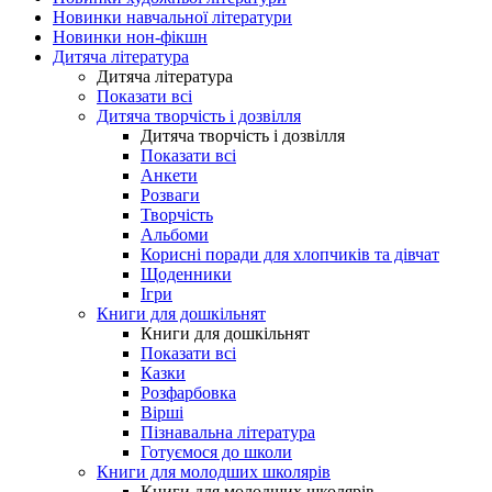
Новинки навчальної літератури
Новинки нон-фікшн
Дитяча література
Дитяча література
Показати всі
Дитяча творчість і дозвілля
Дитяча творчість і дозвілля
Показати всі
Анкети
Розваги
Творчість
Альбоми
Корисні поради для хлопчиків та дівчат
Щоденники
Ігри
Книги для дошкільнят
Книги для дошкільнят
Показати всі
Казки
Розфарбовка
Вірші
Пізнавальна література
Готуємося до школи
Книги для молодших школярів
Книги для молодших школярів