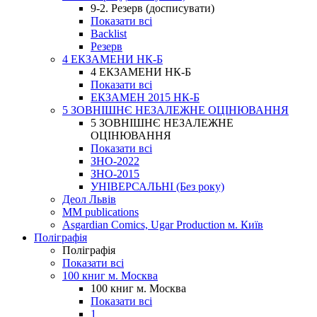
9-2. Резерв (досписувати)
Показати всі
Backlist
Резерв
4 ЕКЗАМЕНИ НК-Б
4 ЕКЗАМЕНИ НК-Б
Показати всі
ЕКЗАМЕН 2015 НК-Б
5 ЗОВНІШНЄ НЕЗАЛЕЖНЕ ОЦІНЮВАННЯ
5 ЗОВНІШНЄ НЕЗАЛЕЖНЕ
ОЦІНЮВАННЯ
Показати всі
ЗНО-2022
ЗНО-2015
УНІВЕРСАЛЬНІ (Без року)
Деол Львів
MM publications
Asgardian Comics, Ugar Production м. Київ
Поліграфія
Поліграфія
Показати всі
100 книг м. Москва
100 книг м. Москва
Показати всі
1