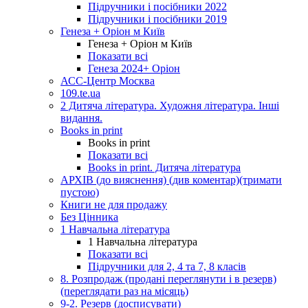
Підручники і посібники 2022
Підручники і посібники 2019
Генеза + Оріон м Київ
Генеза + Оріон м Київ
Показати всі
Генеза 2024+ Оріон
АСС-Центр Москва
109.te.ua
2 Дитяча література. Художня література. Інші
видання.
Books in print
Books in print
Показати всі
Books in print. Дитяча література
АРХІВ (до вияснення) (див коментар)(тримати
пустою)
Книги не для продажу
Без Цінника
1 Навчальна література
1 Навчальна література
Показати всі
Підручники для 2, 4 та 7, 8 класів
8. Розпродаж (продані переглянути і в резерв)
(переглядати раз на місяць)
9-2. Резерв (досписувати)