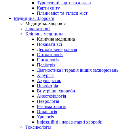
Туристичні карти та атласи
Карти світу
Плани міст та атласи міст
Медицина. Здоров’я
Медицина. Здоров’я
Показати всі
Клінічна медицина
Клінічна медицина
Показати всі
Дерматовенерологія
Стоматологія
Гінекологія
Педіатрія
Діагностика і терапія інших захворювань
Хірургія
Акушерство
Психіатрія
Внутрішні хвороби
Анестезіологія
Неврологія
Реаніматологія
Онкологія
Урологія
Інфекційні і паразитарні хвороби
Токсикологія