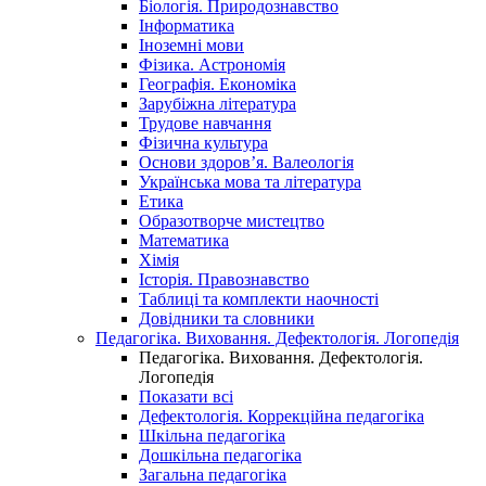
Біологія. Природознавство
Інформатика
Іноземні мови
Фізика. Астрономія
Географія. Економіка
Зарубіжна література
Трудове навчання
Фізична культура
Основи здоров’я. Валеологія
Українська мова та література
Етика
Образотворче мистецтво
Математика
Хімія
Історія. Правознавство
Таблиці та комплекти наочності
Довідники та словники
Педагогіка. Виховання. Дефектологія. Логопедія
Педагогіка. Виховання. Дефектологія.
Логопедія
Показати всі
Дефектологія. Коррекційна педагогіка
Шкільна педагогіка
Дошкільна педагогіка
Загальна педагогіка