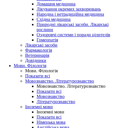
Домашня медицина
Лікування окремих захворювань
Народна і нетрадиційна медицина
Східна медицина
Природні лікарські засоби. Лікарські
рослини
Оздоровчі системи і поради цілителів
Гомеопатія
Лікарські засоби
Фармакологія
Ветеринарія
Довідники
Мови. Філологія
Мови. Філологія
Показати всі
Мовознавство. Літературознавство
Мовознавство. Літературознавство
Показати всі
Мовознавство
Літературознавство
Іноземні мови
Іноземні мови
Показати всі
Німецька мова
Англійська мова