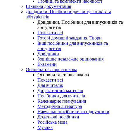
Таблиці та комплекти наочності
Шкільна документація
Довідники. Посібники для випускників та
абітурієнтів
Довідники. Посібники для випускників та
абітурієнтів
Показати всі
Готові домашні завдання. Твори
Інші посібники для випускників та
абітурієнтів
Довідники
Зовнішнє незалежне оцінювання
Екзамени
Основна та старша школа
Основна та старша школа
Показати всі
Для вчителів
Дидактичний матеріал
Посібники для вчителів
Календарне планування
Методична література
Навчальні посібники та підручники
Додаткові посібники
Російська мова
Музика