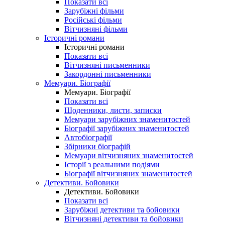
Показати всі
Зарубіжні фільми
Російські фільми
Вітчизняні фільми
Історичні романи
Історичні романи
Показати всі
Вітчизняні письменники
Закордонні письменники
Мемуари. Біографії
Мемуари. Біографії
Показати всі
Щоденники, листи, записки
Мемуари зарубіжних знаменитостей
Біографії зарубіжних знаменитостей
Автобіографії
Збірники біографій
Мемуари вітчизняних знаменитостей
Історії з реальними подіями
Біографії вітчизняних знаменитостей
Детективи. Бойовики
Детективи. Бойовики
Показати всі
Зарубіжні детективи та бойовики
Вітчизняні детективи та бойовики