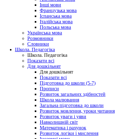
Інші мови
Французька мова
Іспанська мова
Італійська мова
Польська мова
Українська мова
Розмовники
Словники
Школа. Педагогіка
Школа. Педагогіка
Показати всі
Для дошкільнят
Для дошкільнят
Показати всі
Підготовка до школи (5-7)
Прописи
Розвиток загальних здібностей
Школа малювання
Загальна підготовка до школи
Розвиток мовлення, уроки читання
Розвиток уваги і уяви
Навколишній світ
Математика і рахунок
Розвиток логіки і мислення
Іноземні мови