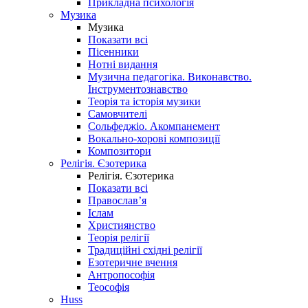
Прикладна психологія
Музика
Музика
Показати всі
Пісенники
Нотні видання
Музична педагогіка. Виконавство.
Інструментознавство
Теорія та історія музики
Самовчителі
Сольфеджіо. Акомпанемент
Вокально-хорові композиції
Композитори
Релігія. Єзотерика
Релігія. Єзотерика
Показати всі
Православ’я
Іслам
Християнство
Теорія релігії
Традиційні східні релігії
Езотеричне вчення
Антропософія
Теософія
Huss