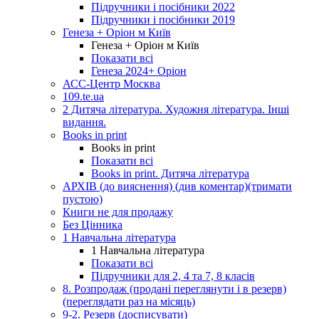
Підручники і посібники 2022
Підручники і посібники 2019
Генеза + Оріон м Київ
Генеза + Оріон м Київ
Показати всі
Генеза 2024+ Оріон
АСС-Центр Москва
109.te.ua
2 Дитяча література. Художня література. Інші
видання.
Books in print
Books in print
Показати всі
Books in print. Дитяча література
АРХІВ (до вияснення) (див коментар)(тримати
пустою)
Книги не для продажу
Без Цінника
1 Навчальна література
1 Навчальна література
Показати всі
Підручники для 2, 4 та 7, 8 класів
8. Розпродаж (продані переглянути і в резерв)
(переглядати раз на місяць)
9-2. Резерв (досписувати)