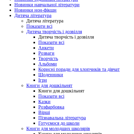
Новинки навчальної літератури
Новинки нон-фікшн
Дитяча література
Дитяча література
Показати всі
Дитяча творчість і дозвілля
Дитяча творчість і дозвілля
Показати всі
Анкети
Розваги
Творчість
Альбоми
Корисні поради для хлопчиків та дівчат
Щоденники
Ігри
Книги для дошкільнят
Книги для дошкільнят
Показати всі
Казки
Розфарбовка
Вірші
Пізнавальна література
Готуємося до школи
Книги для молодших школярів
Книги для молодших школярів