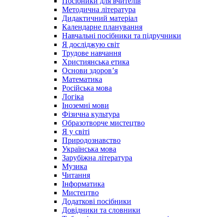
Посібники для вчителів
Методична література
Дидактичний матеріал
Календарне планування
Навчальні посібники та підручники
Я досліджую світ
Трудове навчання
Християнська етика
Основи здоров’я
Математика
Російська мова
Логіка
Іноземні мови
Фізична культура
Образотворче мистецтво
Я у світі
Природознавство
Українська мова
Зарубіжна література
Музика
Читання
Інформатика
Мистецтво
Додаткові посібники
Довідники та словники