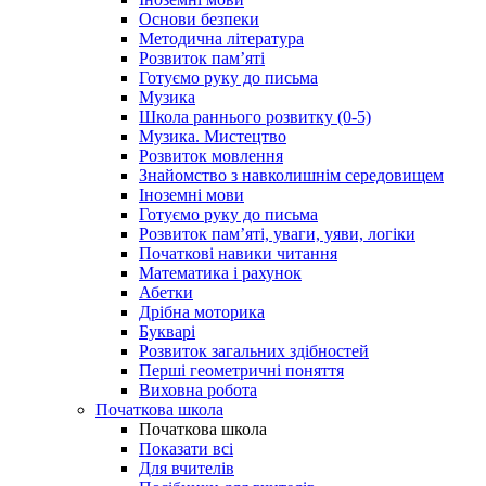
Основи безпеки
Методична література
Розвиток пам’яті
Готуємо руку до письма
Музика
Школа раннього розвитку (0-5)
Музика. Мистецтво
Розвиток мовлення
Знайомство з навколишнім середовищем
Іноземні мови
Готуємо руку до письма
Розвиток пам’яті, уваги, уяви, логіки
Початкові навики читання
Математика і рахунок
Абетки
Дрібна моторика
Букварі
Розвиток загальних здібностей
Перші геометричні поняття
Виховна робота
Початкова школа
Початкова школа
Показати всі
Для вчителів