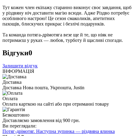
Тут кожен член екіпажу старанно виконує своє завдання, щоб
у різдвяну ніч доставити магію всюди. Адже Різдво потребує
особливого настрою! Це сезон смаколиків, апетитних
пахощів, блискучих прикрас і безлічі подарунків.
Та команда потяга-дрімотяга везе ще й те, що ніяк не
потримаєш у руках — любов, турботу й щасливі спогади.
Відгуки
0
Залишити відгук
ІНФОРМАЦІЯ
Доставка
Доставка Нова пошта, Укрпошта, Justin
Оплата
Оплата карткою на сайті або при отриманні товару
Безкоштовно
Доставляємо замовлення від 900 грн.
Ви переглядали:
Потяг-дрімотяг. Наступна зупинка — різдвяна ялинка