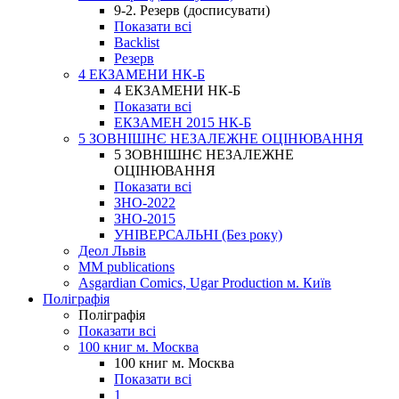
9-2. Резерв (досписувати)
Показати всі
Backlist
Резерв
4 ЕКЗАМЕНИ НК-Б
4 ЕКЗАМЕНИ НК-Б
Показати всі
ЕКЗАМЕН 2015 НК-Б
5 ЗОВНІШНЄ НЕЗАЛЕЖНЕ ОЦІНЮВАННЯ
5 ЗОВНІШНЄ НЕЗАЛЕЖНЕ
ОЦІНЮВАННЯ
Показати всі
ЗНО-2022
ЗНО-2015
УНІВЕРСАЛЬНІ (Без року)
Деол Львів
MM publications
Asgardian Comics, Ugar Production м. Київ
Поліграфія
Поліграфія
Показати всі
100 книг м. Москва
100 книг м. Москва
Показати всі
1