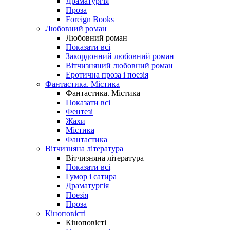
Драматургія
Проза
Foreign Books
Любовний роман
Любовний роман
Показати всі
Закордонний любовний роман
Вітчизняний любовний роман
Еротична проза і поезія
Фантастика. Містика
Фантастика. Містика
Показати всі
Фентезі
Жахи
Містика
Фантастика
Вітчизняна література
Вітчизняна література
Показати всі
Гумор і сатира
Драматургія
Поезія
Проза
Кіноповісті
Кіноповісті