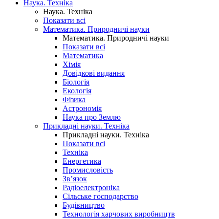
Наука. Техніка
Наука. Техніка
Показати всі
Математика. Природничі науки
Математика. Природничі науки
Показати всі
Математика
Хімія
Довідкові видання
Біологія
Екологія
Фізика
Астрономія
Наука про Землю
Прикладні науки. Техніка
Прикладні науки. Техніка
Показати всі
Техніка
Енергетика
Промисловість
Зв’язок
Радіоелектроніка
Сільське господарство
Будівництво
Технологія харчових виробництв