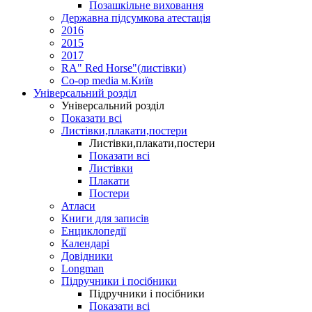
Позашкільне виховання
Державна підсумкова атестація
2016
2015
2017
RA" Red Horse"(листівки)
Co-op media м.Київ
Універсальний розділ
Універсальний розділ
Показати всі
Листівки,плакати,постери
Листівки,плакати,постери
Показати всі
Листівки
Плакати
Постери
Атласи
Книги для записів
Енциклопедії
Календарі
Довідники
Longman
Підручники і посібники
Підручники і посібники
Показати всі