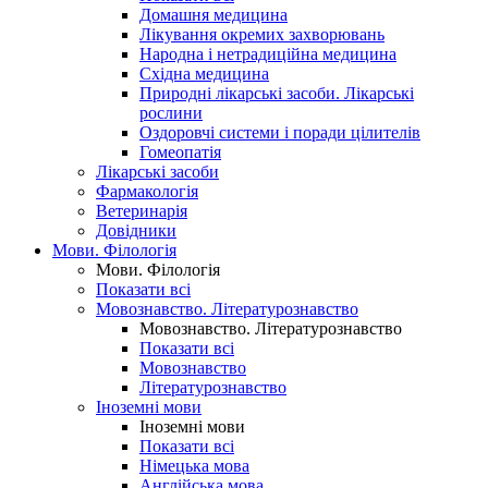
Домашня медицина
Лікування окремих захворювань
Народна і нетрадиційна медицина
Східна медицина
Природні лікарські засоби. Лікарські
рослини
Оздоровчі системи і поради цілителів
Гомеопатія
Лікарські засоби
Фармакологія
Ветеринарія
Довідники
Мови. Філологія
Мови. Філологія
Показати всі
Мовознавство. Літературознавство
Мовознавство. Літературознавство
Показати всі
Мовознавство
Літературознавство
Іноземні мови
Іноземні мови
Показати всі
Німецька мова
Англійська мова