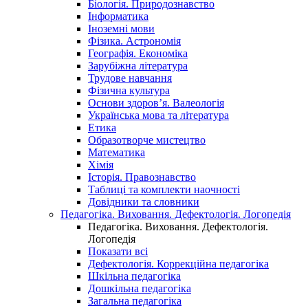
Біологія. Природознавство
Інформатика
Іноземні мови
Фізика. Астрономія
Географія. Економіка
Зарубіжна література
Трудове навчання
Фізична культура
Основи здоров’я. Валеологія
Українська мова та література
Етика
Образотворче мистецтво
Математика
Хімія
Історія. Правознавство
Таблиці та комплекти наочності
Довідники та словники
Педагогіка. Виховання. Дефектологія. Логопедія
Педагогіка. Виховання. Дефектологія.
Логопедія
Показати всі
Дефектологія. Коррекційна педагогіка
Шкільна педагогіка
Дошкільна педагогіка
Загальна педагогіка