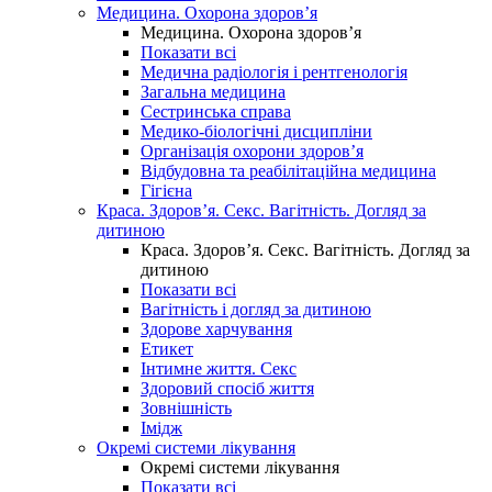
Медицина. Охорона здоров’я
Медицина. Охорона здоров’я
Показати всі
Медична радіологія і рентгенологія
Загальна медицина
Сестринська справа
Медико-біологічні дисципліни
Організація охорони здоров’я
Відбудовна та реабілітаційна медицина
Гігієна
Краса. Здоров’я. Секс. Вагітність. Догляд за
дитиною
Краса. Здоров’я. Секс. Вагітність. Догляд за
дитиною
Показати всі
Вагітність і догляд за дитиною
Здорове харчування
Етикет
Інтимне життя. Секс
Здоровий спосіб життя
Зовнішність
Імідж
Окремі системи лікування
Окремі системи лікування
Показати всі