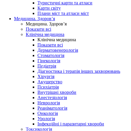
Туристичні карти та атласи
Карти світу
Плани міст та атласи міст
Медицина. Здоров’я
Медицина. Здоров’я
Показати всі
Клінічна медицина
Клінічна медицина
Показати всі
Дерматовенерологія
Стоматологія
Гінекологія
Педіатрія
Діагностика і терапія інших захворювань
Хірургія
Акушерство
Психіатрія
Внутрішні хвороби
Анестезіологія
Неврологія
Реаніматологія
Онкологія
Урологія
Інфекційні і паразитарні хвороби
Токсикологія