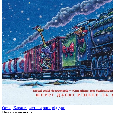
Огляд
Характеристики
опис
відгуки
Нема у наявності