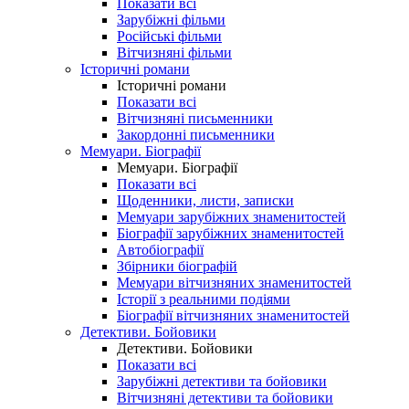
Показати всі
Зарубіжні фільми
Російські фільми
Вітчизняні фільми
Історичні романи
Історичні романи
Показати всі
Вітчизняні письменники
Закордонні письменники
Мемуари. Біографії
Мемуари. Біографії
Показати всі
Щоденники, листи, записки
Мемуари зарубіжних знаменитостей
Біографії зарубіжних знаменитостей
Автобіографії
Збірники біографій
Мемуари вітчизняних знаменитостей
Історії з реальними подіями
Біографії вітчизняних знаменитостей
Детективи. Бойовики
Детективи. Бойовики
Показати всі
Зарубіжні детективи та бойовики
Вітчизняні детективи та бойовики