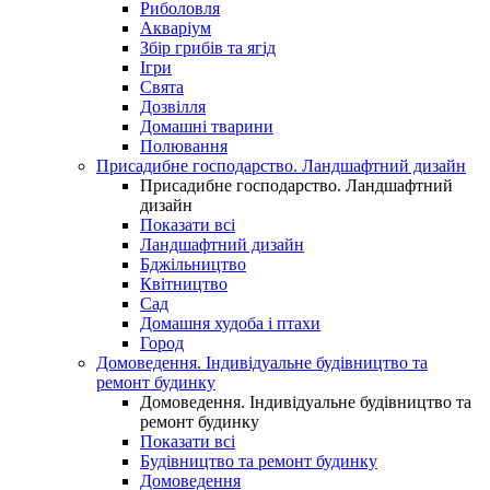
Риболовля
Акваріум
Збір грибів та ягід
Ігри
Свята
Дозвілля
Домашні тварини
Полювання
Присадибне господарство. Ландшафтний дизайн
Присадибне господарство. Ландшафтний
дизайн
Показати всі
Ландшафтний дизайн
Бджільництво
Квітництво
Сад
Домашня худоба і птахи
Город
Домоведення. Індивідуальне будівництво та
ремонт будинку
Домоведення. Індивідуальне будівництво та
ремонт будинку
Показати всі
Будівництво та ремонт будинку
Домоведення