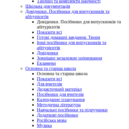
Таблиці та комплекти наочності
Шкільна документація
Довідники. Посібники для випускників та
абітурієнтів
Довідники. Посібники для випускників та
абітурієнтів
Показати всі
Готові домашні завдання. Твори
Інші посібники для випускників та
абітурієнтів
Довідники
Зовнішнє незалежне оцінювання
Екзамени
Основна та старша школа
Основна та старша школа
Показати всі
Для вчителів
Дидактичний матеріал
Посібники для вчителів
Календарне планування
Методична література
Навчальні посібники та підручники
Додаткові посібники
Російська мова
Музика