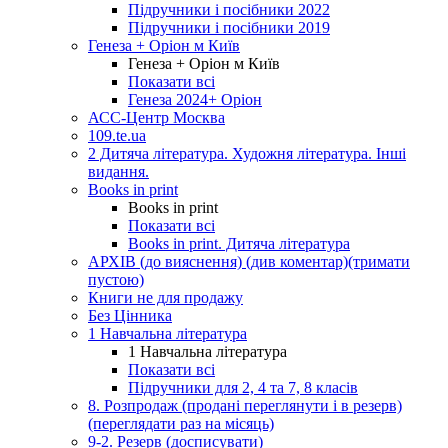
Підручники і посібники 2022
Підручники і посібники 2019
Генеза + Оріон м Київ
Генеза + Оріон м Київ
Показати всі
Генеза 2024+ Оріон
АСС-Центр Москва
109.te.ua
2 Дитяча література. Художня література. Інші
видання.
Books in print
Books in print
Показати всі
Books in print. Дитяча література
АРХІВ (до вияснення) (див коментар)(тримати
пустою)
Книги не для продажу
Без Цінника
1 Навчальна література
1 Навчальна література
Показати всі
Підручники для 2, 4 та 7, 8 класів
8. Розпродаж (продані переглянути і в резерв)
(переглядати раз на місяць)
9-2. Резерв (досписувати)