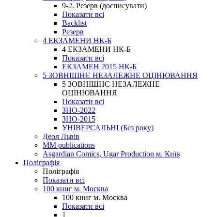
9-2. Резерв (досписувати)
Показати всі
Backlist
Резерв
4 ЕКЗАМЕНИ НК-Б
4 ЕКЗАМЕНИ НК-Б
Показати всі
ЕКЗАМЕН 2015 НК-Б
5 ЗОВНІШНЄ НЕЗАЛЕЖНЕ ОЦІНЮВАННЯ
5 ЗОВНІШНЄ НЕЗАЛЕЖНЕ
ОЦІНЮВАННЯ
Показати всі
ЗНО-2022
ЗНО-2015
УНІВЕРСАЛЬНІ (Без року)
Деол Львів
MM publications
Asgardian Comics, Ugar Production м. Київ
Поліграфія
Поліграфія
Показати всі
100 книг м. Москва
100 книг м. Москва
Показати всі
1