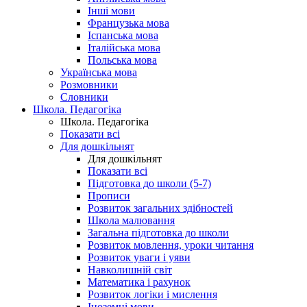
Інші мови
Французька мова
Іспанська мова
Італійська мова
Польська мова
Українська мова
Розмовники
Словники
Школа. Педагогіка
Школа. Педагогіка
Показати всі
Для дошкільнят
Для дошкільнят
Показати всі
Підготовка до школи (5-7)
Прописи
Розвиток загальних здібностей
Школа малювання
Загальна підготовка до школи
Розвиток мовлення, уроки читання
Розвиток уваги і уяви
Навколишній світ
Математика і рахунок
Розвиток логіки і мислення
Іноземні мови