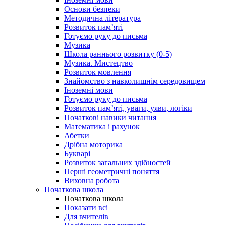
Основи безпеки
Методична література
Розвиток пам’яті
Готуємо руку до письма
Музика
Школа раннього розвитку (0-5)
Музика. Мистецтво
Розвиток мовлення
Знайомство з навколишнім середовищем
Іноземні мови
Готуємо руку до письма
Розвиток пам’яті, уваги, уяви, логіки
Початкові навики читання
Математика і рахунок
Абетки
Дрібна моторика
Букварі
Розвиток загальних здібностей
Перші геометричні поняття
Виховна робота
Початкова школа
Початкова школа
Показати всі
Для вчителів