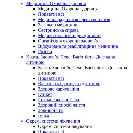
Медицина. Охорона здоров’я
Медицина. Охорона здоров’я
Показати всі
Медична радіологія і рентгенологія
Загальна медицина
Сестринська справа
Медико-біологічні дисципліни
Організація охорони здоров’я
Відбудовна та реабілітаційна медицина
Гігієна
Краса. Здоров’я. Секс. Вагітність. Догляд за
дитиною
Краса. Здоров’я. Секс. Вагітність. Догляд за
дитиною
Показати всі
Вагітність і догляд за дитиною
Здорове харчування
Етикет
Інтимне життя. Секс
Здоровий спосіб життя
Зовнішність
Імідж
Окремі системи лікування
Окремі системи лікування
Показати всі