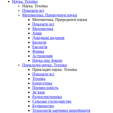
Наука. Техніка
Наука. Техніка
Показати всі
Математика. Природничі науки
Математика. Природничі науки
Показати всі
Математика
Хімія
Довідкові видання
Біологія
Екологія
Фізика
Астрономія
Наука про Землю
Прикладні науки. Техніка
Прикладні науки. Техніка
Показати всі
Техніка
Енергетика
Промисловість
Зв’язок
Радіоелектроніка
Сільське господарство
Будівництво
Технологія харчових виробництв