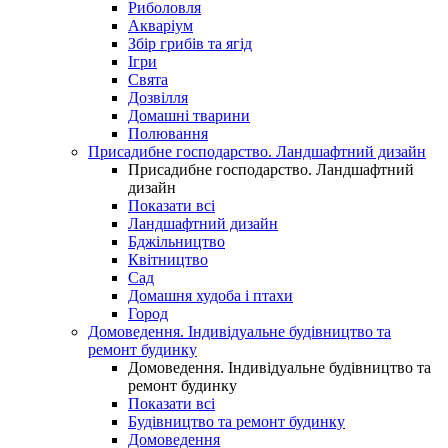
Риболовля
Акваріум
Збір грибів та ягід
Ігри
Свята
Дозвілля
Домашні тварини
Полювання
Присадибне господарство. Ландшафтний дизайн
Присадибне господарство. Ландшафтний
дизайн
Показати всі
Ландшафтний дизайн
Бджільництво
Квітництво
Сад
Домашня худоба і птахи
Город
Домоведення. Індивідуальне будівництво та
ремонт будинку
Домоведення. Індивідуальне будівництво та
ремонт будинку
Показати всі
Будівництво та ремонт будинку
Домоведення