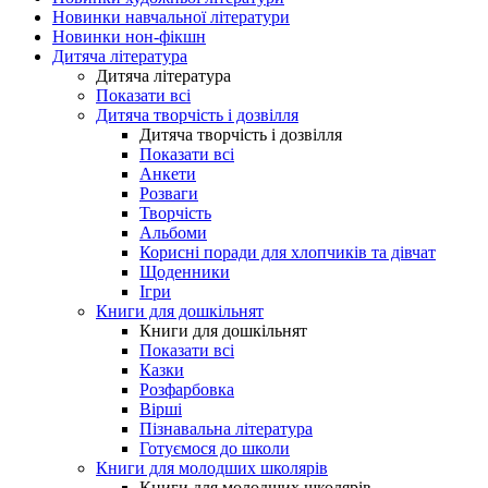
Новинки навчальної літератури
Новинки нон-фікшн
Дитяча література
Дитяча література
Показати всі
Дитяча творчість і дозвілля
Дитяча творчість і дозвілля
Показати всі
Анкети
Розваги
Творчість
Альбоми
Корисні поради для хлопчиків та дівчат
Щоденники
Ігри
Книги для дошкільнят
Книги для дошкільнят
Показати всі
Казки
Розфарбовка
Вірші
Пізнавальна література
Готуємося до школи
Книги для молодших школярів
Книги для молодших школярів