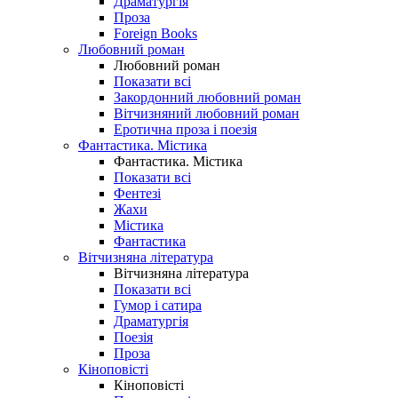
Драматургія
Проза
Foreign Books
Любовний роман
Любовний роман
Показати всі
Закордонний любовний роман
Вітчизняний любовний роман
Еротична проза і поезія
Фантастика. Містика
Фантастика. Містика
Показати всі
Фентезі
Жахи
Містика
Фантастика
Вітчизняна література
Вітчизняна література
Показати всі
Гумор і сатира
Драматургія
Поезія
Проза
Кіноповісті
Кіноповісті