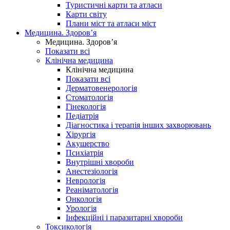
Туристичні карти та атласи
Карти світу
Плани міст та атласи міст
Медицина. Здоров’я
Медицина. Здоров’я
Показати всі
Клінічна медицина
Клінічна медицина
Показати всі
Дерматовенерологія
Стоматологія
Гінекологія
Педіатрія
Діагностика і терапія інших захворювань
Хірургія
Акушерство
Психіатрія
Внутрішні хвороби
Анестезіологія
Неврологія
Реаніматологія
Онкологія
Урологія
Інфекційні і паразитарні хвороби
Токсикологія