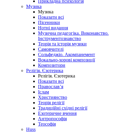
Прикладна психологія
Музика
Музика
Показати всі
Пісенники
Нотні видання
Музична педагогіка. Виконавство.
Інструментознавство
Теорія та історія музики
Самовчителі
Сольфеджіо. Акомпанемент
Вокально-хорові композиції
Композитори
Релігія. Єзотерика
Релігія. Єзотерика
Показати всі
Православ’я
Іслам
Християнство
Теорія релігії
Традиційні східні релігії
Езотеричне вчення
Антропософія
Теософія
Huss