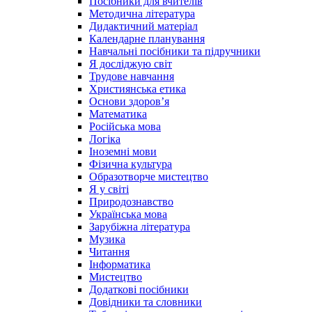
Посібники для вчителів
Методична література
Дидактичний матеріал
Календарне планування
Навчальні посібники та підручники
Я досліджую світ
Трудове навчання
Християнська етика
Основи здоров’я
Математика
Російська мова
Логіка
Іноземні мови
Фізична культура
Образотворче мистецтво
Я у світі
Природознавство
Українська мова
Зарубіжна література
Музика
Читання
Інформатика
Мистецтво
Додаткові посібники
Довідники та словники