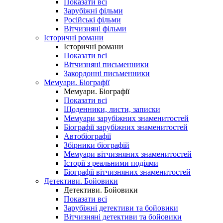
Показати всі
Зарубіжні фільми
Російські фільми
Вітчизняні фільми
Історичні романи
Історичні романи
Показати всі
Вітчизняні письменники
Закордонні письменники
Мемуари. Біографії
Мемуари. Біографії
Показати всі
Щоденники, листи, записки
Мемуари зарубіжних знаменитостей
Біографії зарубіжних знаменитостей
Автобіографії
Збірники біографій
Мемуари вітчизняних знаменитостей
Історії з реальними подіями
Біографії вітчизняних знаменитостей
Детективи. Бойовики
Детективи. Бойовики
Показати всі
Зарубіжні детективи та бойовики
Вітчизняні детективи та бойовики