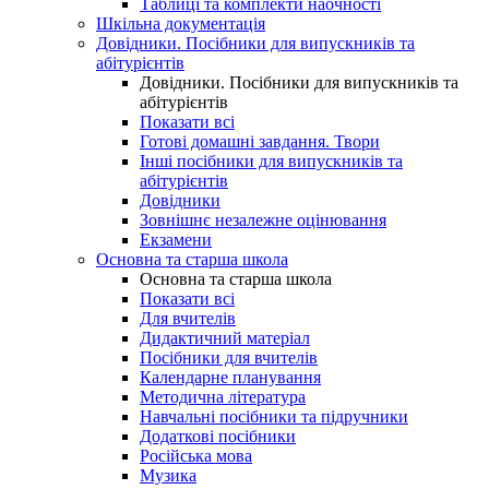
Таблиці та комплекти наочності
Шкільна документація
Довідники. Посібники для випускників та
абітурієнтів
Довідники. Посібники для випускників та
абітурієнтів
Показати всі
Готові домашні завдання. Твори
Інші посібники для випускників та
абітурієнтів
Довідники
Зовнішнє незалежне оцінювання
Екзамени
Основна та старша школа
Основна та старша школа
Показати всі
Для вчителів
Дидактичний матеріал
Посібники для вчителів
Календарне планування
Методична література
Навчальні посібники та підручники
Додаткові посібники
Російська мова
Музика