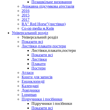
Позашкільне виховання
Державна підсумкова атестація
2016
2015
2017
RA" Red Horse"(листівки)
Co-op media м.Київ
Універсальний розділ
Універсальний розділ
Показати всі
Листівки,плакати,постери
Листівки,плакати,постери
Показати всі
Листівки
Плакати
Постери
Атласи
Книги для записів
Енциклопедії
Календарі
Довідники
Longman
Підручники і посібники
Підручники і посібники
Показати всі