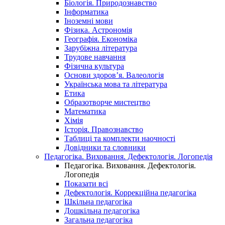
Біологія. Природознавство
Інформатика
Іноземні мови
Фізика. Астрономія
Географія. Економіка
Зарубіжна література
Трудове навчання
Фізична культура
Основи здоров’я. Валеологія
Українська мова та література
Етика
Образотворче мистецтво
Математика
Хімія
Історія. Правознавство
Таблиці та комплекти наочності
Довідники та словники
Педагогіка. Виховання. Дефектологія. Логопедія
Педагогіка. Виховання. Дефектологія.
Логопедія
Показати всі
Дефектологія. Коррекційна педагогіка
Шкільна педагогіка
Дошкільна педагогіка
Загальна педагогіка