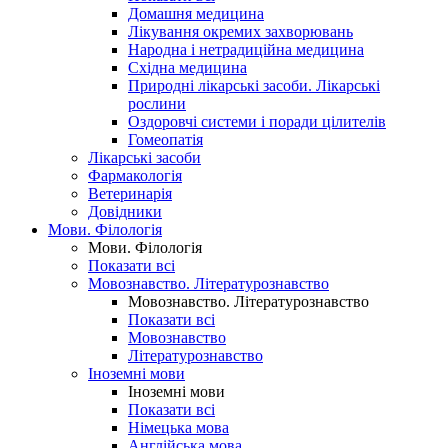
Домашня медицина
Лікування окремих захворювань
Народна і нетрадиційна медицина
Східна медицина
Природні лікарські засоби. Лікарські
рослини
Оздоровчі системи і поради цілителів
Гомеопатія
Лікарські засоби
Фармакологія
Ветеринарія
Довідники
Мови. Філологія
Мови. Філологія
Показати всі
Мовознавство. Літературознавство
Мовознавство. Літературознавство
Показати всі
Мовознавство
Літературознавство
Іноземні мови
Іноземні мови
Показати всі
Німецька мова
Англійська мова