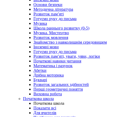
Основи безпеки
Методична література
Розвиток пам’яті
Готуємо руку до письма
Музика
Школа раннього розвитку (0-5)
Музика. Мистецтво
Розвиток мовлення
Знайомство з навколишнім середовищем
Іноземні мови
Готуємо руку до письма
Розвиток пам’яті, уваги, уяви, логіки
Початкові навики читання
Математика і рахунок
Абетки
Дрібна моторика
Букварі
Розвиток загальних здібностей
Перші геометричні поняття
Виховна робота
Початкова школа
Початкова школа
Показати всі
Для вчителів