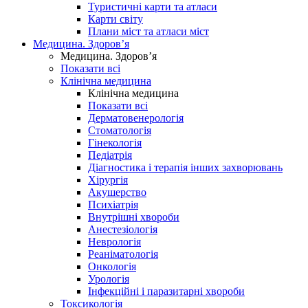
Туристичні карти та атласи
Карти світу
Плани міст та атласи міст
Медицина. Здоров’я
Медицина. Здоров’я
Показати всі
Клінічна медицина
Клінічна медицина
Показати всі
Дерматовенерологія
Стоматологія
Гінекологія
Педіатрія
Діагностика і терапія інших захворювань
Хірургія
Акушерство
Психіатрія
Внутрішні хвороби
Анестезіологія
Неврологія
Реаніматологія
Онкологія
Урологія
Інфекційні і паразитарні хвороби
Токсикологія