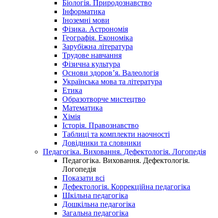
Біологія. Природознавство
Інформатика
Іноземні мови
Фізика. Астрономія
Географія. Економіка
Зарубіжна література
Трудове навчання
Фізична культура
Основи здоров’я. Валеологія
Українська мова та література
Етика
Образотворче мистецтво
Математика
Хімія
Історія. Правознавство
Таблиці та комплекти наочності
Довідники та словники
Педагогіка. Виховання. Дефектологія. Логопедія
Педагогіка. Виховання. Дефектологія.
Логопедія
Показати всі
Дефектологія. Коррекційна педагогіка
Шкільна педагогіка
Дошкільна педагогіка
Загальна педагогіка