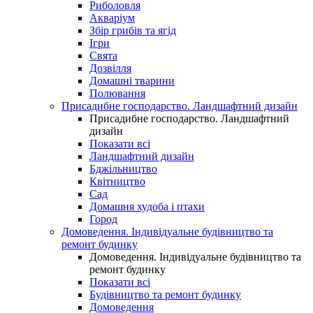
Риболовля
Акваріум
Збір грибів та ягід
Ігри
Свята
Дозвілля
Домашні тварини
Полювання
Присадибне господарство. Ландшафтний дизайн
Присадибне господарство. Ландшафтний
дизайн
Показати всі
Ландшафтний дизайн
Бджільництво
Квітництво
Сад
Домашня худоба і птахи
Город
Домоведення. Індивідуальне будівництво та
ремонт будинку
Домоведення. Індивідуальне будівництво та
ремонт будинку
Показати всі
Будівництво та ремонт будинку
Домоведення