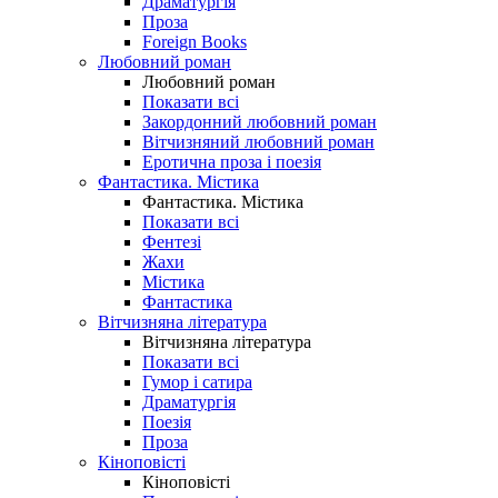
Драматургія
Проза
Foreign Books
Любовний роман
Любовний роман
Показати всі
Закордонний любовний роман
Вітчизняний любовний роман
Еротична проза і поезія
Фантастика. Містика
Фантастика. Містика
Показати всі
Фентезі
Жахи
Містика
Фантастика
Вітчизняна література
Вітчизняна література
Показати всі
Гумор і сатира
Драматургія
Поезія
Проза
Кіноповісті
Кіноповісті