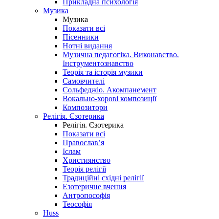
Прикладна психологія
Музика
Музика
Показати всі
Пісенники
Нотні видання
Музична педагогіка. Виконавство.
Інструментознавство
Теорія та історія музики
Самовчителі
Сольфеджіо. Акомпанемент
Вокально-хорові композиції
Композитори
Релігія. Єзотерика
Релігія. Єзотерика
Показати всі
Православ’я
Іслам
Християнство
Теорія релігії
Традиційні східні релігії
Езотеричне вчення
Антропософія
Теософія
Huss