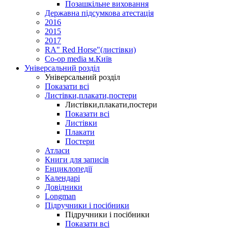
Позашкільне виховання
Державна підсумкова атестація
2016
2015
2017
RA" Red Horse"(листівки)
Co-op media м.Київ
Універсальний розділ
Універсальний розділ
Показати всі
Листівки,плакати,постери
Листівки,плакати,постери
Показати всі
Листівки
Плакати
Постери
Атласи
Книги для записів
Енциклопедії
Календарі
Довідники
Longman
Підручники і посібники
Підручники і посібники
Показати всі