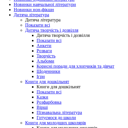
Новинки навчальної літератури
Новинки нон-фікшн
Дитяча література
Дитяча література
Показати всі
Дитяча творчість і дозвілля
Дитяча творчість і дозвілля
Показати всі
Анкети
Розваги
Творчість
Альбоми
Корисні поради для хлопчиків та дівчат
Щоденники
Ігри
Книги для дошкільнят
Книги для дошкільнят
Показати всі
Казки
Розфарбовка
Вірші
Пізнавальна література
Готуємося до школи
Книги для молодших школярів
Книги для молодших школярів