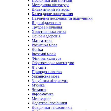
Посібники для вчителів
Методична література
Дидактичний матеріал
Календарне планування
Навчальні посібники та підручники
Я досліджую світ
Трудове навчання
Християнська етика
Основи здоров’я
Математика
Російська мова
Логіка
Іноземні мови
Фізична культура
Образотворче мистецтво
Я у світі
Природознавство
Українська мова
Зарубіжна література
Музика
Читання
Інформатика
Мистецтво
Додаткові посібники
Довідники та словники