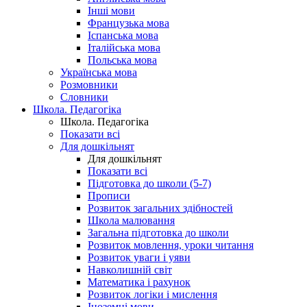
Інші мови
Французька мова
Іспанська мова
Італійська мова
Польська мова
Українська мова
Розмовники
Словники
Школа. Педагогіка
Школа. Педагогіка
Показати всі
Для дошкільнят
Для дошкільнят
Показати всі
Підготовка до школи (5-7)
Прописи
Розвиток загальних здібностей
Школа малювання
Загальна підготовка до школи
Розвиток мовлення, уроки читання
Розвиток уваги і уяви
Навколишній світ
Математика і рахунок
Розвиток логіки і мислення
Іноземні мови