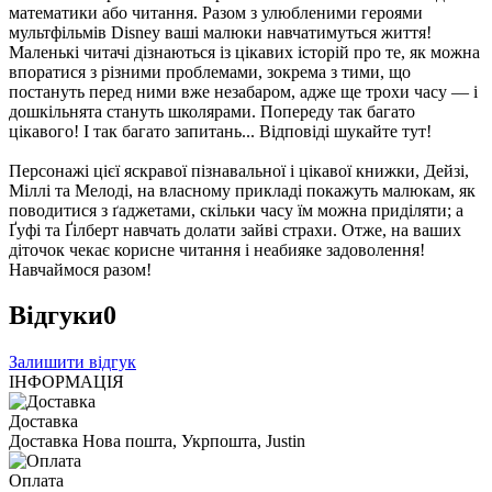
математики або читання. Разом з улюбленими героями
мультфільмів Disney ваші малюки навчатимуться життя!
Маленькі читачі дізнаються із цікавих історій про те, як можна
впоратися з різними проблемами, зокрема з тими, що
постануть перед ними вже незабаром, адже ще трохи часу — і
дошкільнята стануть школярами. Попереду так багато
цікавого! І так багато запитань... Відповіді шукайте тут!
Персонажі цієї яскравої пізнавальної і цікавої книжки, Дейзі,
Міллі та Мелоді, на власному прикладі покажуть малюкам, як
поводитися з ґаджетами, скільки часу їм можна приділяти; а
Ґуфі та Ґілберт навчать долати зайві страхи. Отже, на ваших
діточок чекає корисне читання і неабияке задоволення!
Навчаймося разом!
Відгуки
0
Залишити відгук
ІНФОРМАЦІЯ
Доставка
Доставка Нова пошта, Укрпошта, Justin
Оплата