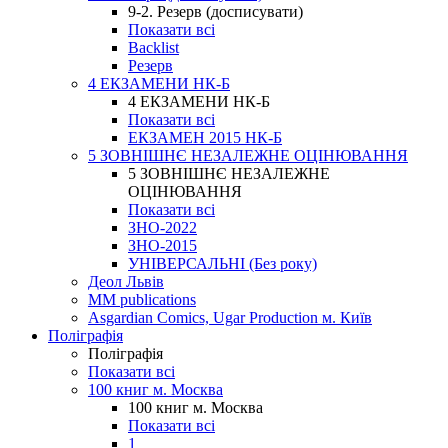
9-2. Резерв (досписувати)
Показати всі
Backlist
Резерв
4 ЕКЗАМЕНИ НК-Б
4 ЕКЗАМЕНИ НК-Б
Показати всі
ЕКЗАМЕН 2015 НК-Б
5 ЗОВНІШНЄ НЕЗАЛЕЖНЕ ОЦІНЮВАННЯ
5 ЗОВНІШНЄ НЕЗАЛЕЖНЕ
ОЦІНЮВАННЯ
Показати всі
ЗНО-2022
ЗНО-2015
УНІВЕРСАЛЬНІ (Без року)
Деол Львів
MM publications
Asgardian Comics, Ugar Production м. Київ
Поліграфія
Поліграфія
Показати всі
100 книг м. Москва
100 книг м. Москва
Показати всі
1