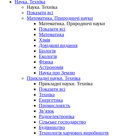
Наука. Техніка
Наука. Техніка
Показати всі
Математика. Природничі науки
Математика. Природничі науки
Показати всі
Математика
Хімія
Довідкові видання
Біологія
Екологія
Фізика
Астрономія
Наука про Землю
Прикладні науки. Техніка
Прикладні науки. Техніка
Показати всі
Техніка
Енергетика
Промисловість
Зв’язок
Радіоелектроніка
Сільське господарство
Будівництво
Технологія харчових виробництв