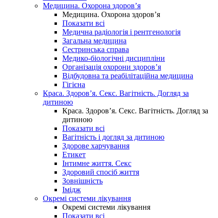
Медицина. Охорона здоров’я
Медицина. Охорона здоров’я
Показати всі
Медична радіологія і рентгенологія
Загальна медицина
Сестринська справа
Медико-біологічні дисципліни
Організація охорони здоров’я
Відбудовна та реабілітаційна медицина
Гігієна
Краса. Здоров’я. Секс. Вагітність. Догляд за
дитиною
Краса. Здоров’я. Секс. Вагітність. Догляд за
дитиною
Показати всі
Вагітність і догляд за дитиною
Здорове харчування
Етикет
Інтимне життя. Секс
Здоровий спосіб життя
Зовнішність
Імідж
Окремі системи лікування
Окремі системи лікування
Показати всі