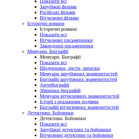
Показати всі
Зарубіжні фільми
Російські фільми
Вітчизняні фільми
Історичні романи
Історичні романи
Показати всі
Вітчизняні письменники
Закордонні письменники
Мемуари. Біографії
Мемуари. Біографії
Показати всі
Щоденники, листи, записки
Мемуари зарубіжних знаменитостей
Біографії зарубіжних знаменитостей
Автобіографії
Збірники біографій
Мемуари вітчизняних знаменитостей
Історії з реальними подіями
Біографії вітчизняних знаменитостей
Детективи. Бойовики
Детективи. Бойовики
Показати всі
Зарубіжні детективи та бойовики
Вітчизняні детективи та бойовики