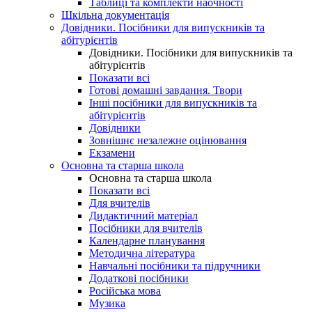
Таблиці та комплекти наочності
Шкільна документація
Довідники. Посібники для випускників та
абітурієнтів
Довідники. Посібники для випускників та
абітурієнтів
Показати всі
Готові домашні завдання. Твори
Інші посібники для випускників та
абітурієнтів
Довідники
Зовнішнє незалежне оцінювання
Екзамени
Основна та старша школа
Основна та старша школа
Показати всі
Для вчителів
Дидактичний матеріал
Посібники для вчителів
Календарне планування
Методична література
Навчальні посібники та підручники
Додаткові посібники
Російська мова
Музика