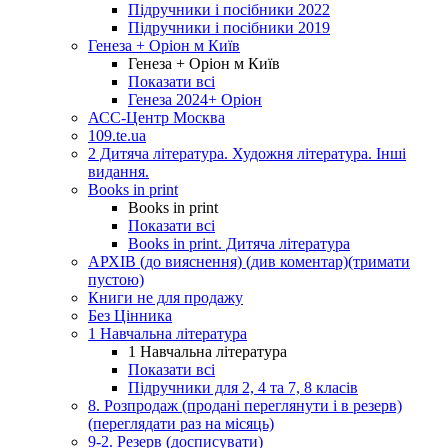
Підручники і посібники 2022
Підручники і посібники 2019
Генеза + Оріон м Київ
Генеза + Оріон м Київ
Показати всі
Генеза 2024+ Оріон
АСС-Центр Москва
109.te.ua
2 Дитяча література. Художня література. Інші
видання.
Books in print
Books in print
Показати всі
Books in print. Дитяча література
АРХІВ (до вияснення) (див коментар)(тримати
пустою)
Книги не для продажу
Без Цінника
1 Навчальна література
1 Навчальна література
Показати всі
Підручники для 2, 4 та 7, 8 класів
8. Розпродаж (продані переглянути і в резерв)
(переглядати раз на місяць)
9-2. Резерв (досписувати)