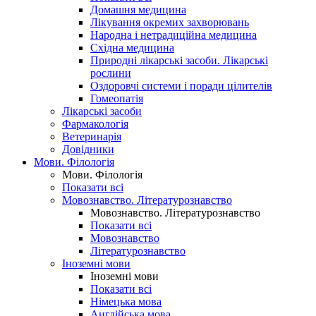
Домашня медицина
Лікування окремих захворювань
Народна і нетрадиційна медицина
Східна медицина
Природні лікарські засоби. Лікарські
рослини
Оздоровчі системи і поради цілителів
Гомеопатія
Лікарські засоби
Фармакологія
Ветеринарія
Довідники
Мови. Філологія
Мови. Філологія
Показати всі
Мовознавство. Літературознавство
Мовознавство. Літературознавство
Показати всі
Мовознавство
Літературознавство
Іноземні мови
Іноземні мови
Показати всі
Німецька мова
Англійська мова