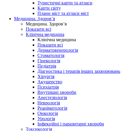
Туристичні карти та атласи
Карти світу
Плани міст та атласи міст
Медицина. Здоров’я
Медицина. Здоров’я
Показати всі
Клінічна медицина
Клінічна медицина
Показати всі
Дерматовенерологія
Стоматологія
Гінекологія
Педіатрія
Діагностика і терапія інших захворювань
Хірургія
Акушерство
Психіатрія
Внутрішні хвороби
Анестезіологія
Неврологія
Реаніматологія
Онкологія
Урологія
Інфекційні і паразитарні хвороби
Токсикологія