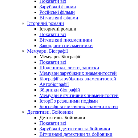
Показати всі
Зарубіжні фільми
Російські фільми
Вітчизняні фільми
Історичні романи
Історичні романи
Показати всі
Вітчизняні письменники
Закордонні письменники
Мемуари. Біографії
Мемуари. Біографії
Показати всі
Щоденники, листи, записки
Мемуари зарубіжних знаменитостей
Біографії зарубіжних знаменитостей
Автобіографії
Збірники біографій
Мемуари вітчизняних знаменитостей
Історії з реальними подіями
Біографії вітчизняних знаменитостей
Детективи. Бойовики
Детективи. Бойовики
Показати всі
Зарубіжні детективи та бойовики
Вітчизняні детективи та бойовики