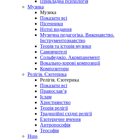
Прикладна психологія
Музика
Музика
Показати всі
Пісенники
Нотні видання
Музична педагогіка. Виконавство.
Інструментознавство
Теорія та історія музики
Самовчителі
Сольфеджіо. Акомпанемент
Вокально-хорові композиції
Композитори
Релігія. Єзотерика
Релігія. Єзотерика
Показати всі
Православ’я
Іслам
Християнство
Теорія релігії
Традиційні східні релігії
Езотеричне вчення
Антропософія
Теософія
Huss