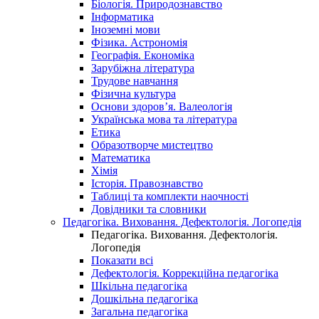
Біологія. Природознавство
Інформатика
Іноземні мови
Фізика. Астрономія
Географія. Економіка
Зарубіжна література
Трудове навчання
Фізична культура
Основи здоров’я. Валеологія
Українська мова та література
Етика
Образотворче мистецтво
Математика
Хімія
Історія. Правознавство
Таблиці та комплекти наочності
Довідники та словники
Педагогіка. Виховання. Дефектологія. Логопедія
Педагогіка. Виховання. Дефектологія.
Логопедія
Показати всі
Дефектологія. Коррекційна педагогіка
Шкільна педагогіка
Дошкільна педагогіка
Загальна педагогіка