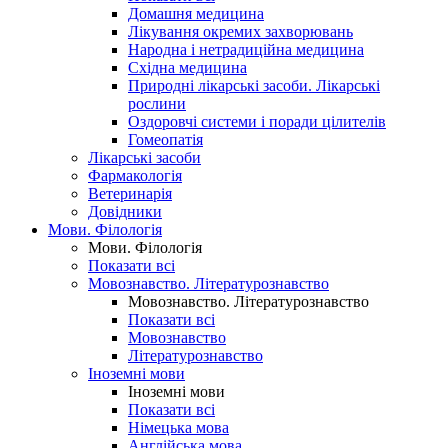
Домашня медицина
Лікування окремих захворювань
Народна і нетрадиційна медицина
Східна медицина
Природні лікарські засоби. Лікарські
рослини
Оздоровчі системи і поради цілителів
Гомеопатія
Лікарські засоби
Фармакологія
Ветеринарія
Довідники
Мови. Філологія
Мови. Філологія
Показати всі
Мовознавство. Літературознавство
Мовознавство. Літературознавство
Показати всі
Мовознавство
Літературознавство
Іноземні мови
Іноземні мови
Показати всі
Німецька мова
Англійська мова