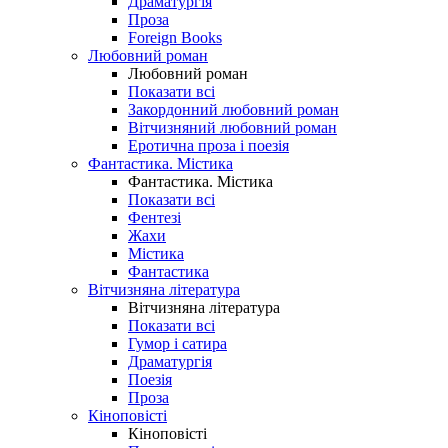
Драматургія
Проза
Foreign Books
Любовний роман
Любовний роман
Показати всі
Закордонний любовний роман
Вітчизняний любовний роман
Еротична проза і поезія
Фантастика. Містика
Фантастика. Містика
Показати всі
Фентезі
Жахи
Містика
Фантастика
Вітчизняна література
Вітчизняна література
Показати всі
Гумор і сатира
Драматургія
Поезія
Проза
Кіноповісті
Кіноповісті