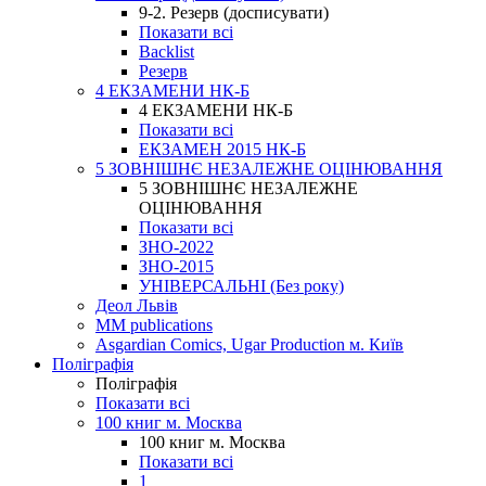
9-2. Резерв (досписувати)
Показати всі
Backlist
Резерв
4 ЕКЗАМЕНИ НК-Б
4 ЕКЗАМЕНИ НК-Б
Показати всі
ЕКЗАМЕН 2015 НК-Б
5 ЗОВНІШНЄ НЕЗАЛЕЖНЕ ОЦІНЮВАННЯ
5 ЗОВНІШНЄ НЕЗАЛЕЖНЕ
ОЦІНЮВАННЯ
Показати всі
ЗНО-2022
ЗНО-2015
УНІВЕРСАЛЬНІ (Без року)
Деол Львів
MM publications
Asgardian Comics, Ugar Production м. Київ
Поліграфія
Поліграфія
Показати всі
100 книг м. Москва
100 книг м. Москва
Показати всі
1