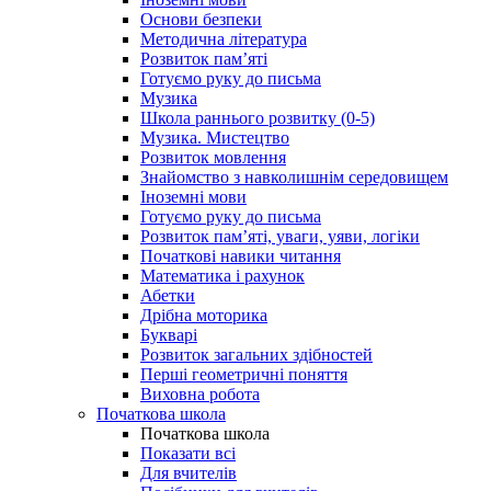
Основи безпеки
Методична література
Розвиток пам’яті
Готуємо руку до письма
Музика
Школа раннього розвитку (0-5)
Музика. Мистецтво
Розвиток мовлення
Знайомство з навколишнім середовищем
Іноземні мови
Готуємо руку до письма
Розвиток пам’яті, уваги, уяви, логіки
Початкові навики читання
Математика і рахунок
Абетки
Дрібна моторика
Букварі
Розвиток загальних здібностей
Перші геометричні поняття
Виховна робота
Початкова школа
Початкова школа
Показати всі
Для вчителів