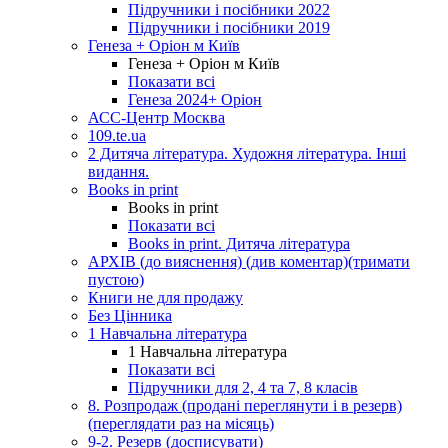
Підручники і посібники 2022
Підручники і посібники 2019
Генеза + Оріон м Київ
Генеза + Оріон м Київ
Показати всі
Генеза 2024+ Оріон
АСС-Центр Москва
109.te.ua
2 Дитяча література. Художня література. Інші
видання.
Books in print
Books in print
Показати всі
Books in print. Дитяча література
АРХІВ (до вияснення) (див коментар)(тримати
пустою)
Книги не для продажу
Без Цінника
1 Навчальна література
1 Навчальна література
Показати всі
Підручники для 2, 4 та 7, 8 класів
8. Розпродаж (продані переглянути і в резерв)
(переглядати раз на місяць)
9-2. Резерв (досписувати)