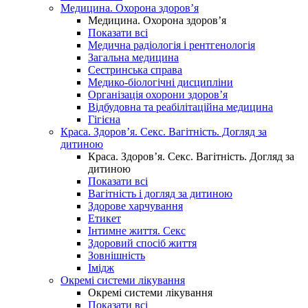
Медицина. Охорона здоров’я
Медицина. Охорона здоров’я
Показати всі
Медична радіологія і рентгенологія
Загальна медицина
Сестринська справа
Медико-біологічні дисципліни
Організація охорони здоров’я
Відбудовна та реабілітаційна медицина
Гігієна
Краса. Здоров’я. Секс. Вагітність. Догляд за
дитиною
Краса. Здоров’я. Секс. Вагітність. Догляд за
дитиною
Показати всі
Вагітність і догляд за дитиною
Здорове харчування
Етикет
Інтимне життя. Секс
Здоровий спосіб життя
Зовнішність
Імідж
Окремі системи лікування
Окремі системи лікування
Показати всі