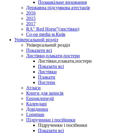
Позашкільне виховання
Державна підсумкова атестація
2016
2015
2017
RA" Red Horse"(листівки)
Co-op media м.Київ
Універсальний розділ
Універсальний розділ
Показати всі
Листівки,плакати,постери
Листівки,плакати,постери
Показати всі
Листівки
Плакати
Постери
Атласи
Книги для записів
Енциклопедії
Календарі
Довідники
Longman
Підручники і посібники
Підручники і посібники
Показати всі