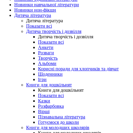
Новинки навчальної літератури
Новинки нон-фікшн
Дитяча література
Дитяча література
Показати всі
Дитяча творчість і дозвілля
Дитяча творчість і дозвілля
Показати всі
Анкети
Розваги
Творчість
Альбоми
Корисні поради для хлопчиків та дівчат
Щоденники
Ігри
Книги для дошкільнят
Книги для дошкільнят
Показати всі
Казки
Розфарбовка
Вірші
Пізнавальна література
Готуємося до школи
Книги для молодших школярів
Книги для молодших школярів