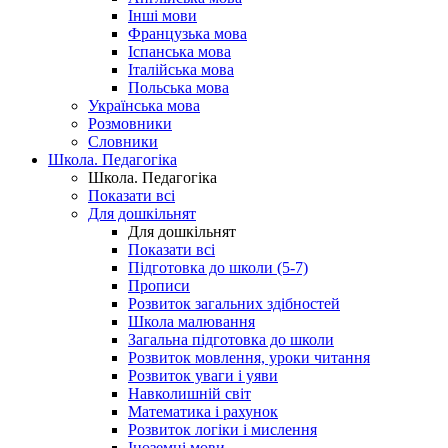
Інші мови
Французька мова
Іспанська мова
Італійська мова
Польська мова
Українська мова
Розмовники
Словники
Школа. Педагогіка
Школа. Педагогіка
Показати всі
Для дошкільнят
Для дошкільнят
Показати всі
Підготовка до школи (5-7)
Прописи
Розвиток загальних здібностей
Школа малювання
Загальна підготовка до школи
Розвиток мовлення, уроки читання
Розвиток уваги і уяви
Навколишній світ
Математика і рахунок
Розвиток логіки і мислення
Іноземні мови