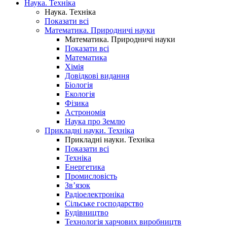
Наука. Техніка
Наука. Техніка
Показати всі
Математика. Природничі науки
Математика. Природничі науки
Показати всі
Математика
Хімія
Довідкові видання
Біологія
Екологія
Фізика
Астрономія
Наука про Землю
Прикладні науки. Техніка
Прикладні науки. Техніка
Показати всі
Техніка
Енергетика
Промисловість
Зв’язок
Радіоелектроніка
Сільське господарство
Будівництво
Технологія харчових виробництв