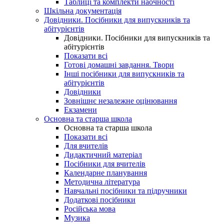
Таблиці та комплекти наочності
Шкільна документація
Довідники. Посібники для випускників та
абітурієнтів
Довідники. Посібники для випускників та
абітурієнтів
Показати всі
Готові домашні завдання. Твори
Інші посібники для випускників та
абітурієнтів
Довідники
Зовнішнє незалежне оцінювання
Екзамени
Основна та старша школа
Основна та старша школа
Показати всі
Для вчителів
Дидактичний матеріал
Посібники для вчителів
Календарне планування
Методична література
Навчальні посібники та підручники
Додаткові посібники
Російська мова
Музика