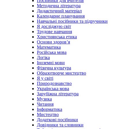
Посібники для вчителів
Методична література
Дидактичний матеріал
Календарне планування
Навчальні посібники та підручники
Я досліджую світ
Трудове навчання
Християнська етика
Основи здоров’я
Математика
Російська мова
Логіка
Іноземні мови
Фізична культура
Образотворче мистецтво
Я у світі
Природознавство
Українська мова
Зарубіжна література
Музика
Читання
Інформатика
Мистецтво
Додаткові посібники
Довідники та словники