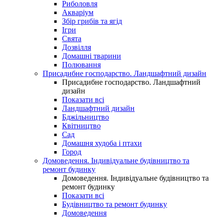
Риболовля
Акваріум
Збір грибів та ягід
Ігри
Свята
Дозвілля
Домашні тварини
Полювання
Присадибне господарство. Ландшафтний дизайн
Присадибне господарство. Ландшафтний
дизайн
Показати всі
Ландшафтний дизайн
Бджільництво
Квітництво
Сад
Домашня худоба і птахи
Город
Домоведення. Індивідуальне будівництво та
ремонт будинку
Домоведення. Індивідуальне будівництво та
ремонт будинку
Показати всі
Будівництво та ремонт будинку
Домоведення