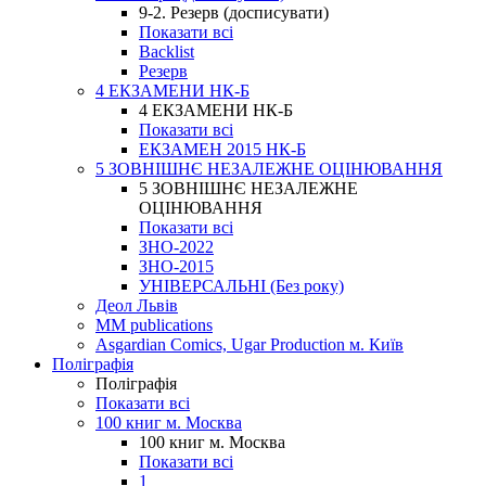
9-2. Резерв (досписувати)
Показати всі
Backlist
Резерв
4 ЕКЗАМЕНИ НК-Б
4 ЕКЗАМЕНИ НК-Б
Показати всі
ЕКЗАМЕН 2015 НК-Б
5 ЗОВНІШНЄ НЕЗАЛЕЖНЕ ОЦІНЮВАННЯ
5 ЗОВНІШНЄ НЕЗАЛЕЖНЕ
ОЦІНЮВАННЯ
Показати всі
ЗНО-2022
ЗНО-2015
УНІВЕРСАЛЬНІ (Без року)
Деол Львів
MM publications
Asgardian Comics, Ugar Production м. Київ
Поліграфія
Поліграфія
Показати всі
100 книг м. Москва
100 книг м. Москва
Показати всі
1