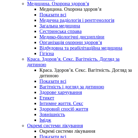
Медицина. Охорона здоров’я
Медицина. Охорона здоров’я
Показати всі
Медична радіологія і рентгенологія
Загальна медицина
Сестринська справа
Медико-біологічні дисципліни
Організація охорони здоров’я
Відбудовна та реабілітаційна медицина
Гігієна
Краса. Здоров’я. Секс. Вагітність. Догляд за
дитиною
Краса. Здоров’я. Секс. Вагітність. Догляд за
дитиною
Показати всі
Вагітність і догляд за дитиною
Здорове харчування
Етикет
Інтимне життя. Секс
Здоровий спосіб життя
Зовнішність
Імідж
Окремі системи лікування
Окремі системи лікування
Показати всі