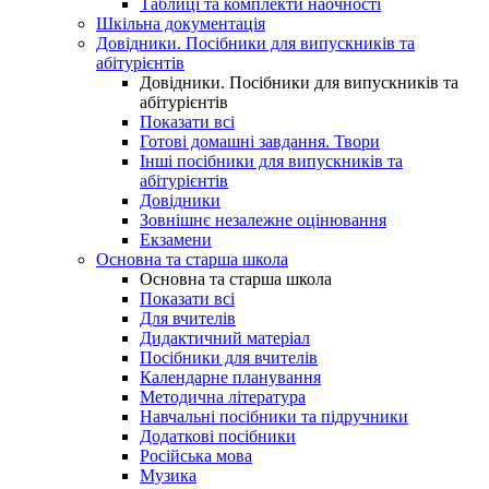
Таблиці та комплекти наочності
Шкільна документація
Довідники. Посібники для випускників та
абітурієнтів
Довідники. Посібники для випускників та
абітурієнтів
Показати всі
Готові домашні завдання. Твори
Інші посібники для випускників та
абітурієнтів
Довідники
Зовнішнє незалежне оцінювання
Екзамени
Основна та старша школа
Основна та старша школа
Показати всі
Для вчителів
Дидактичний матеріал
Посібники для вчителів
Календарне планування
Методична література
Навчальні посібники та підручники
Додаткові посібники
Російська мова
Музика