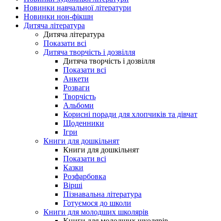
Новинки навчальної літератури
Новинки нон-фікшн
Дитяча література
Дитяча література
Показати всі
Дитяча творчість і дозвілля
Дитяча творчість і дозвілля
Показати всі
Анкети
Розваги
Творчість
Альбоми
Корисні поради для хлопчиків та дівчат
Щоденники
Ігри
Книги для дошкільнят
Книги для дошкільнят
Показати всі
Казки
Розфарбовка
Вірші
Пізнавальна література
Готуємося до школи
Книги для молодших школярів
Книги для молодших школярів