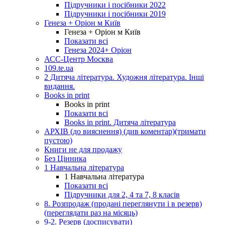
Підручники і посібники 2022
Підручники і посібники 2019
Генеза + Оріон м Київ
Генеза + Оріон м Київ
Показати всі
Генеза 2024+ Оріон
АСС-Центр Москва
109.te.ua
2 Дитяча література. Художня література. Інші
видання.
Books in print
Books in print
Показати всі
Books in print. Дитяча література
АРХІВ (до вияснення) (див коментар)(тримати
пустою)
Книги не для продажу
Без Цінника
1 Навчальна література
1 Навчальна література
Показати всі
Підручники для 2, 4 та 7, 8 класів
8. Розпродаж (продані переглянути і в резерв)
(переглядати раз на місяць)
9-2. Резерв (досписувати)