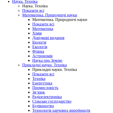
Наука. Техніка
Наука. Техніка
Показати всі
Математика. Природничі науки
Математика. Природничі науки
Показати всі
Математика
Хімія
Довідкові видання
Біологія
Екологія
Фізика
Астрономія
Наука про Землю
Прикладні науки. Техніка
Прикладні науки. Техніка
Показати всі
Техніка
Енергетика
Промисловість
Зв’язок
Радіоелектроніка
Сільське господарство
Будівництво
Технологія харчових виробництв