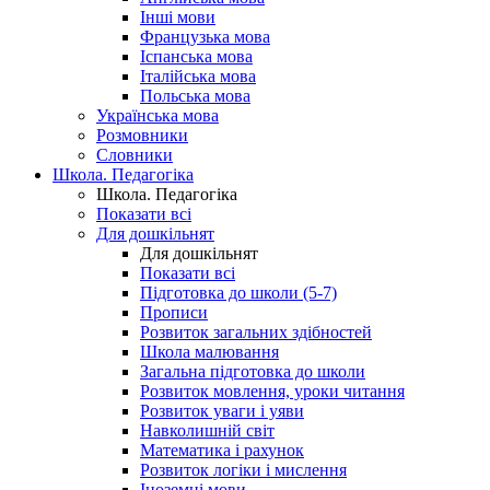
Інші мови
Французька мова
Іспанська мова
Італійська мова
Польська мова
Українська мова
Розмовники
Словники
Школа. Педагогіка
Школа. Педагогіка
Показати всі
Для дошкільнят
Для дошкільнят
Показати всі
Підготовка до школи (5-7)
Прописи
Розвиток загальних здібностей
Школа малювання
Загальна підготовка до школи
Розвиток мовлення, уроки читання
Розвиток уваги і уяви
Навколишній світ
Математика і рахунок
Розвиток логіки і мислення
Іноземні мови