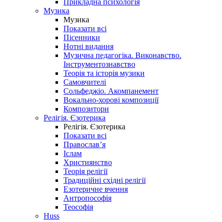
Прикладна психологія
Музика
Музика
Показати всі
Пісенники
Нотні видання
Музична педагогіка. Виконавство.
Інструментознавство
Теорія та історія музики
Самовчителі
Сольфеджіо. Акомпанемент
Вокально-хорові композиції
Композитори
Релігія. Єзотерика
Релігія. Єзотерика
Показати всі
Православ’я
Іслам
Християнство
Теорія релігії
Традиційні східні релігії
Езотеричне вчення
Антропософія
Теософія
Huss