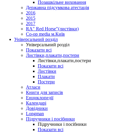
Позашкільне виховання
Державна підсумкова атестація
2016
2015
2017
RA" Red Horse"(листівки)
Co-op media м.Київ
Універсальний розділ
Універсальний розділ
Показати всі
Листівки,плакати,постери
Листівки,плакати,постери
Показати всі
Листівки
Плакати
Постери
Атласи
Книги для записів
Енциклопедії
Календарі
Довідники
Longman
Підручники і посібники
Підручники і посібники
Показати всі