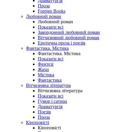
Драматургія
Проза
Foreign Books
Любовний роман
Любовний роман
Показати всі
Закордонний любовний роман
Вітчизняний любовний роман
Еротична проза і поезія
Фантастика. Містика
Фантастика. Містика
Показати всі
Фентезі
Жахи
Містика
Фантастика
Вітчизняна література
Вітчизняна література
Показати всі
Гумор і сатира
Драматургія
Поезія
Проза
Кіноповісті
Кіноповісті