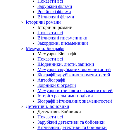
Показати всі
Зарубіжні фільми
Російські фільми
Вітчизняні фільми
Історичні романи
Історичні романи
Показати всі
Вітчизняні письменники
Закордонні письменники
Мемуари. Біографії
Мемуари. Біографії
Показати всі
Щоденники, листи, записки
Мемуари зарубіжних знаменитостей
Біографії зарубіжних знаменитостей
Автобіографії
Збірники біографій
Мемуари вітчизняних знаменитостей
Історії з реальними подіями
Біографії вітчизняних знаменитостей
Детективи. Бойовики
Детективи. Бойовики
Показати всі
Зарубіжні детективи та бойовики
Вітчизняні детективи та бойовики