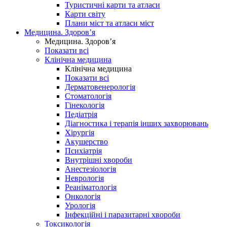
Туристичні карти та атласи
Карти світу
Плани міст та атласи міст
Медицина. Здоров’я
Медицина. Здоров’я
Показати всі
Клінічна медицина
Клінічна медицина
Показати всі
Дерматовенерологія
Стоматологія
Гінекологія
Педіатрія
Діагностика і терапія інших захворювань
Хірургія
Акушерство
Психіатрія
Внутрішні хвороби
Анестезіологія
Неврологія
Реаніматологія
Онкологія
Урологія
Інфекційні і паразитарні хвороби
Токсикологія