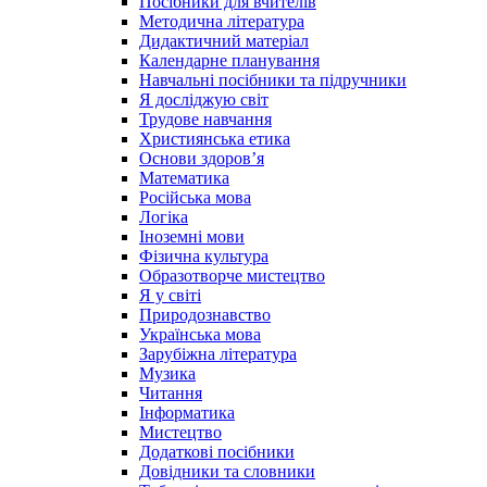
Посібники для вчителів
Методична література
Дидактичний матеріал
Календарне планування
Навчальні посібники та підручники
Я досліджую світ
Трудове навчання
Християнська етика
Основи здоров’я
Математика
Російська мова
Логіка
Іноземні мови
Фізична культура
Образотворче мистецтво
Я у світі
Природознавство
Українська мова
Зарубіжна література
Музика
Читання
Інформатика
Мистецтво
Додаткові посібники
Довідники та словники