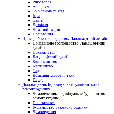
Риболовля
Акваріум
Збір грибів та ягід
Ігри
Свята
Дозвілля
Домашні тварини
Полювання
Присадибне господарство. Ландшафтний дизайн
Присадибне господарство. Ландшафтний
дизайн
Показати всі
Ландшафтний дизайн
Бджільництво
Квітництво
Сад
Домашня худоба і птахи
Город
Домоведення. Індивідуальне будівництво та
ремонт будинку
Домоведення. Індивідуальне будівництво та
ремонт будинку
Показати всі
Будівництво та ремонт будинку
Домоведення