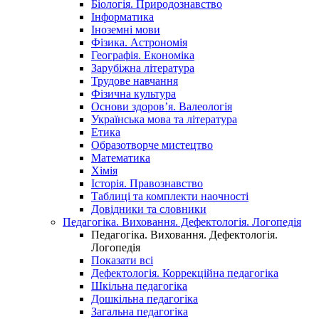
Біологія. Природознавство
Інформатика
Іноземні мови
Фізика. Астрономія
Географія. Економіка
Зарубіжна література
Трудове навчання
Фізична культура
Основи здоров’я. Валеологія
Українська мова та література
Етика
Образотворче мистецтво
Математика
Хімія
Історія. Правознавство
Таблиці та комплекти наочності
Довідники та словники
Педагогіка. Виховання. Дефектологія. Логопедія
Педагогіка. Виховання. Дефектологія.
Логопедія
Показати всі
Дефектологія. Коррекційна педагогіка
Шкільна педагогіка
Дошкільна педагогіка
Загальна педагогіка