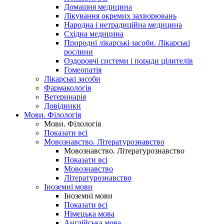
Домашня медицина
Лікування окремих захворювань
Народна і нетрадиційна медицина
Східна медицина
Природні лікарські засоби. Лікарські
рослини
Оздоровчі системи і поради цілителів
Гомеопатія
Лікарські засоби
Фармакологія
Ветеринарія
Довідники
Мови. Філологія
Мови. Філологія
Показати всі
Мовознавство. Літературознавство
Мовознавство. Літературознавство
Показати всі
Мовознавство
Літературознавство
Іноземні мови
Іноземні мови
Показати всі
Німецька мова
Англійська мова