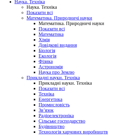
Наука. Техніка
Наука. Техніка
Показати всі
Математика. Природничі науки
Математика. Природничі науки
Показати всі
Математика
Хімія
Довідкові видання
Біологія
Екологія
Фізика
Астрономія
Наука про Землю
Прикладні науки. Техніка
Прикладні науки. Техніка
Показати всі
Техніка
Енергетика
Промисловість
Зв’язок
Радіоелектроніка
Сільське господарство
Будівництво
Технологія харчових виробництв