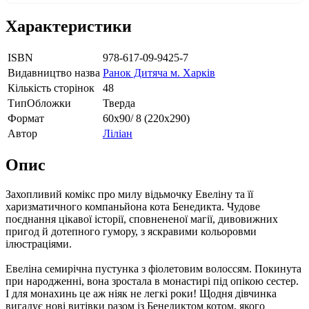
Характеристики
ISBN
978-617-09-9425-7
Видавництво назва
Ранок Дитяча м. Харків
Кількість сторінок
48
ТипОбложки
Тверда
Формат
60х90/ 8 (220х290)
Автор
Ліліан
Опис
Захопливий комікс про милу відьмочку Евеліну та її
харизматичного компаньйона кота Бенедикта. Чудове
поєднання цікавої історії, сповнененої магії, дивовижних
пригод й дотепного гумору, з яскравими кольоровми
ілюстраціями.
Евеліна семирічна пустунка з фіолетовим волоссям. Покинута
при народженні, вона зростала в монастирі під опікою сестер.
І для монахинь це аж ніяк не легкі роки! Щодня дівчинка
вигадує нові витівки разом із Бенедиктом котом, якого