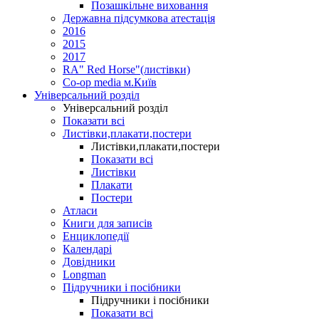
Позашкільне виховання
Державна підсумкова атестація
2016
2015
2017
RA" Red Horse"(листівки)
Co-op media м.Київ
Універсальний розділ
Універсальний розділ
Показати всі
Листівки,плакати,постери
Листівки,плакати,постери
Показати всі
Листівки
Плакати
Постери
Атласи
Книги для записів
Енциклопедії
Календарі
Довідники
Longman
Підручники і посібники
Підручники і посібники
Показати всі