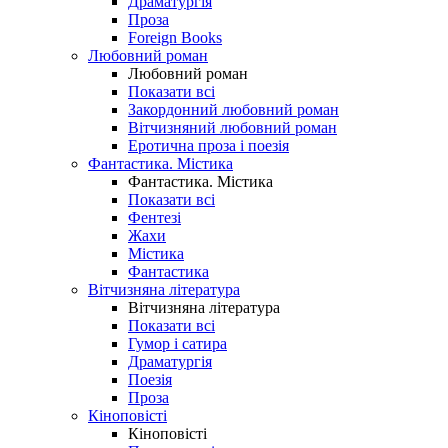
Драматургія
Проза
Foreign Books
Любовний роман
Любовний роман
Показати всі
Закордонний любовний роман
Вітчизняний любовний роман
Еротична проза і поезія
Фантастика. Містика
Фантастика. Містика
Показати всі
Фентезі
Жахи
Містика
Фантастика
Вітчизняна література
Вітчизняна література
Показати всі
Гумор і сатира
Драматургія
Поезія
Проза
Кіноповісті
Кіноповісті