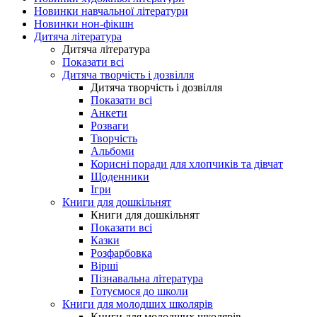
Новинки навчальної літератури
Новинки нон-фікшн
Дитяча література
Дитяча література
Показати всі
Дитяча творчість і дозвілля
Дитяча творчість і дозвілля
Показати всі
Анкети
Розваги
Творчість
Альбоми
Корисні поради для хлопчиків та дівчат
Щоденники
Ігри
Книги для дошкільнят
Книги для дошкільнят
Показати всі
Казки
Розфарбовка
Вірші
Пізнавальна література
Готуємося до школи
Книги для молодших школярів
Книги для молодших школярів