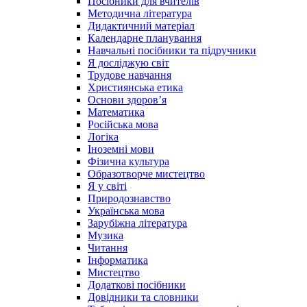
Посібники для вчителів
Методична література
Дидактичний матеріал
Календарне планування
Навчальні посібники та підручники
Я досліджую світ
Трудове навчання
Християнська етика
Основи здоров’я
Математика
Російська мова
Логіка
Іноземні мови
Фізична культура
Образотворче мистецтво
Я у світі
Природознавство
Українська мова
Зарубіжна література
Музика
Читання
Інформатика
Мистецтво
Додаткові посібники
Довідники та словники