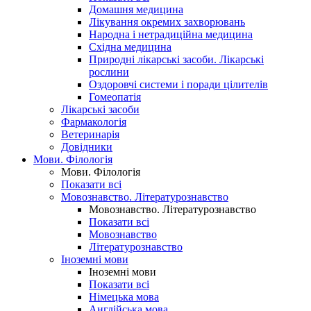
Домашня медицина
Лікування окремих захворювань
Народна і нетрадиційна медицина
Східна медицина
Природні лікарські засоби. Лікарські
рослини
Оздоровчі системи і поради цілителів
Гомеопатія
Лікарські засоби
Фармакологія
Ветеринарія
Довідники
Мови. Філологія
Мови. Філологія
Показати всі
Мовознавство. Літературознавство
Мовознавство. Літературознавство
Показати всі
Мовознавство
Літературознавство
Іноземні мови
Іноземні мови
Показати всі
Німецька мова
Англійська мова