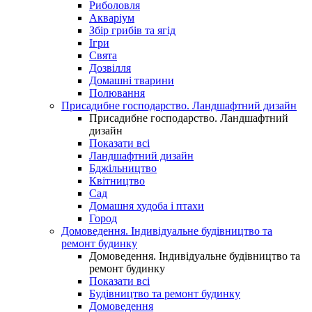
Риболовля
Акваріум
Збір грибів та ягід
Ігри
Свята
Дозвілля
Домашні тварини
Полювання
Присадибне господарство. Ландшафтний дизайн
Присадибне господарство. Ландшафтний
дизайн
Показати всі
Ландшафтний дизайн
Бджільництво
Квітництво
Сад
Домашня худоба і птахи
Город
Домоведення. Індивідуальне будівництво та
ремонт будинку
Домоведення. Індивідуальне будівництво та
ремонт будинку
Показати всі
Будівництво та ремонт будинку
Домоведення