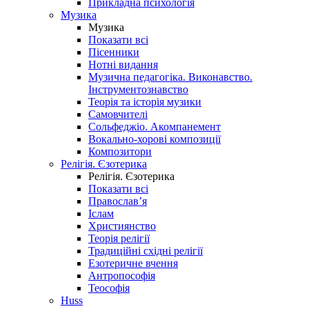
Прикладна психологія
Музика
Музика
Показати всі
Пісенники
Нотні видання
Музична педагогіка. Виконавство.
Інструментознавство
Теорія та історія музики
Самовчителі
Сольфеджіо. Акомпанемент
Вокально-хорові композиції
Композитори
Релігія. Єзотерика
Релігія. Єзотерика
Показати всі
Православ’я
Іслам
Християнство
Теорія релігії
Традиційні східні релігії
Езотеричне вчення
Антропософія
Теософія
Huss