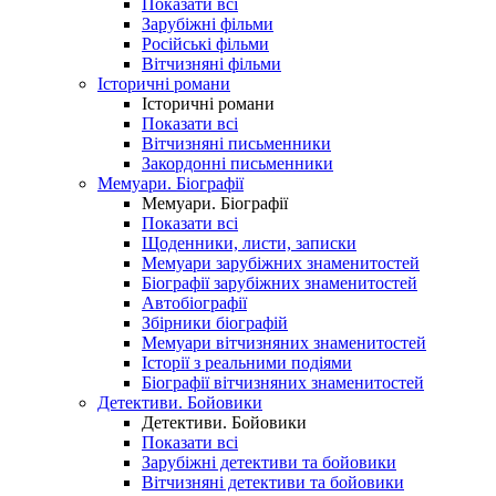
Показати всі
Зарубіжні фільми
Російські фільми
Вітчизняні фільми
Історичні романи
Історичні романи
Показати всі
Вітчизняні письменники
Закордонні письменники
Мемуари. Біографії
Мемуари. Біографії
Показати всі
Щоденники, листи, записки
Мемуари зарубіжних знаменитостей
Біографії зарубіжних знаменитостей
Автобіографії
Збірники біографій
Мемуари вітчизняних знаменитостей
Історії з реальними подіями
Біографії вітчизняних знаменитостей
Детективи. Бойовики
Детективи. Бойовики
Показати всі
Зарубіжні детективи та бойовики
Вітчизняні детективи та бойовики