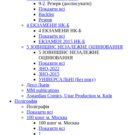
9-2. Резерв (досписувати)
Показати всі
Backlist
Резерв
4 ЕКЗАМЕНИ НК-Б
4 ЕКЗАМЕНИ НК-Б
Показати всі
ЕКЗАМЕН 2015 НК-Б
5 ЗОВНІШНЄ НЕЗАЛЕЖНЕ ОЦІНЮВАННЯ
5 ЗОВНІШНЄ НЕЗАЛЕЖНЕ
ОЦІНЮВАННЯ
Показати всі
ЗНО-2022
ЗНО-2015
УНІВЕРСАЛЬНІ (Без року)
Деол Львів
MM publications
Asgardian Comics, Ugar Production м. Київ
Поліграфія
Поліграфія
Показати всі
100 книг м. Москва
100 книг м. Москва
Показати всі
1