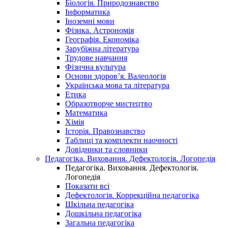
Біологія. Природознавство
Інформатика
Іноземні мови
Фізика. Астрономія
Географія. Економіка
Зарубіжна література
Трудове навчання
Фізична культура
Основи здоров’я. Валеологія
Українська мова та література
Етика
Образотворче мистецтво
Математика
Хімія
Історія. Правознавство
Таблиці та комплекти наочності
Довідники та словники
Педагогіка. Виховання. Дефектологія. Логопедія
Педагогіка. Виховання. Дефектологія.
Логопедія
Показати всі
Дефектологія. Коррекційна педагогіка
Шкільна педагогіка
Дошкільна педагогіка
Загальна педагогіка