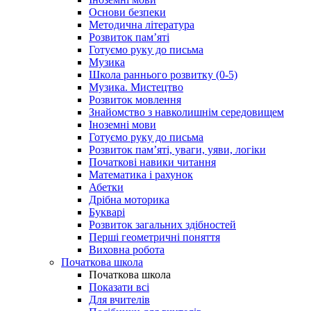
Основи безпеки
Методична література
Розвиток пам’яті
Готуємо руку до письма
Музика
Школа раннього розвитку (0-5)
Музика. Мистецтво
Розвиток мовлення
Знайомство з навколишнім середовищем
Іноземні мови
Готуємо руку до письма
Розвиток пам’яті, уваги, уяви, логіки
Початкові навики читання
Математика і рахунок
Абетки
Дрібна моторика
Букварі
Розвиток загальних здібностей
Перші геометричні поняття
Виховна робота
Початкова школа
Початкова школа
Показати всі
Для вчителів