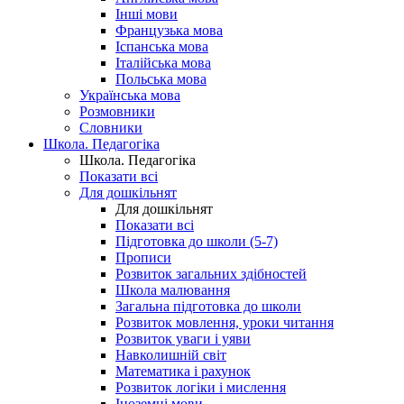
Інші мови
Французька мова
Іспанська мова
Італійська мова
Польська мова
Українська мова
Розмовники
Словники
Школа. Педагогіка
Школа. Педагогіка
Показати всі
Для дошкільнят
Для дошкільнят
Показати всі
Підготовка до школи (5-7)
Прописи
Розвиток загальних здібностей
Школа малювання
Загальна підготовка до школи
Розвиток мовлення, уроки читання
Розвиток уваги і уяви
Навколишній світ
Математика і рахунок
Розвиток логіки і мислення
Іноземні мови