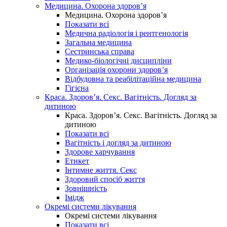
Медицина. Охорона здоров’я
Медицина. Охорона здоров’я
Показати всі
Медична радіологія і рентгенологія
Загальна медицина
Сестринська справа
Медико-біологічні дисципліни
Організація охорони здоров’я
Відбудовна та реабілітаційна медицина
Гігієна
Краса. Здоров’я. Секс. Вагітність. Догляд за
дитиною
Краса. Здоров’я. Секс. Вагітність. Догляд за
дитиною
Показати всі
Вагітність і догляд за дитиною
Здорове харчування
Етикет
Інтимне життя. Секс
Здоровий спосіб життя
Зовнішність
Імідж
Окремі системи лікування
Окремі системи лікування
Показати всі