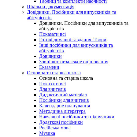
Таблиці та комплекти наочності
Шкільна документація
Довідники. Посібники для випускників та
абітурієнтів
Довідники. Посібники для випускників та
абітурієнтів
Показати всі
Готові домашні завдання. Твори
Інші посібники для випускників та
абітурієнтів
Довідники
Зовнішнє незалежне оцінювання
Екзамени
Основна та старша школа
Основна та старша школа
Показати всі
Для вчителів
Дидактичний матеріал
Посібники для вчителів
Календарне планування
Методична література
Навчальні посібники та підручники
Додаткові посібники
Російська мова
Музика