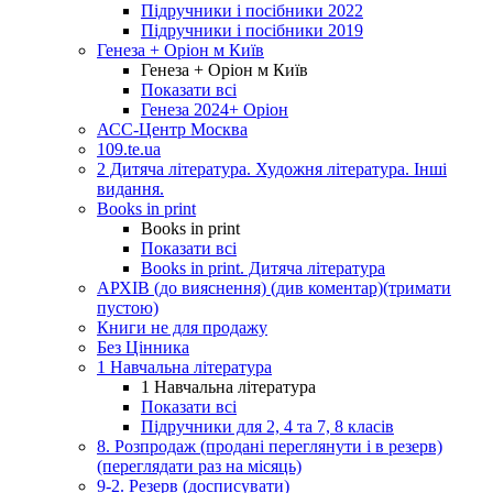
Підручники і посібники 2022
Підручники і посібники 2019
Генеза + Оріон м Київ
Генеза + Оріон м Київ
Показати всі
Генеза 2024+ Оріон
АСС-Центр Москва
109.te.ua
2 Дитяча література. Художня література. Інші
видання.
Books in print
Books in print
Показати всі
Books in print. Дитяча література
АРХІВ (до вияснення) (див коментар)(тримати
пустою)
Книги не для продажу
Без Цінника
1 Навчальна література
1 Навчальна література
Показати всі
Підручники для 2, 4 та 7, 8 класів
8. Розпродаж (продані переглянути і в резерв)
(переглядати раз на місяць)
9-2. Резерв (досписувати)