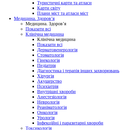
Туристичні карти та атласи
Карти світу
Плани міст та атласи міст
Медицина. Здоров’я
Медицина. Здоров’я
Показати всі
Клінічна медицина
Клінічна медицина
Показати всі
Дерматовенерологія
Стоматологія
Гінекологія
Педіатрія
Діагностика і терапія інших захворювань
Хірургія
Акушерство
Психіатрія
Внутрішні хвороби
Анестезіологія
Неврологія
Реаніматологія
Онкологія
Урологія
Інфекційні і паразитарні хвороби
Токсикологія