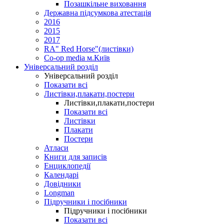
Позашкільне виховання
Державна підсумкова атестація
2016
2015
2017
RA" Red Horse"(листівки)
Co-op media м.Київ
Універсальний розділ
Універсальний розділ
Показати всі
Листівки,плакати,постери
Листівки,плакати,постери
Показати всі
Листівки
Плакати
Постери
Атласи
Книги для записів
Енциклопедії
Календарі
Довідники
Longman
Підручники і посібники
Підручники і посібники
Показати всі