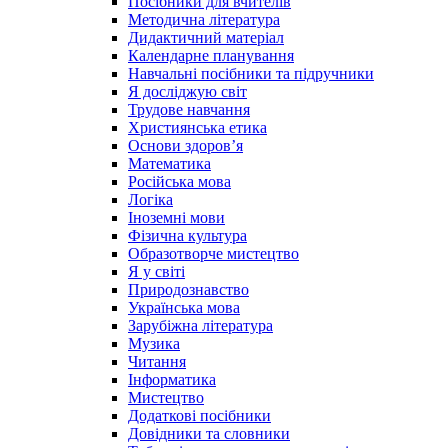
Посібники для вчителів
Методична література
Дидактичний матеріал
Календарне планування
Навчальні посібники та підручники
Я досліджую світ
Трудове навчання
Християнська етика
Основи здоров’я
Математика
Російська мова
Логіка
Іноземні мови
Фізична культура
Образотворче мистецтво
Я у світі
Природознавство
Українська мова
Зарубіжна література
Музика
Читання
Інформатика
Мистецтво
Додаткові посібники
Довідники та словники