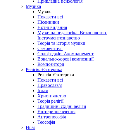
Прикладна психологія
Музика
Музика
Показати всі
Пісенники
Нотні видання
Музична педагогіка. Виконавство.
Інструментознавство
Теорія та історія музики
Самовчителі
Сольфеджіо. Акомпанемент
Вокально-хорові композиції
Композитори
Релігія. Єзотерика
Релігія. Єзотерика
Показати всі
Православ’я
Іслам
Християнство
Теорія релігії
Традиційні східні релігії
Езотеричне вчення
Антропософія
Теософія
Huss