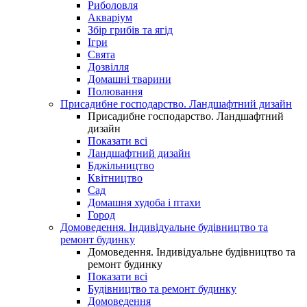
Риболовля
Акваріум
Збір грибів та ягід
Ігри
Свята
Дозвілля
Домашні тварини
Полювання
Присадибне господарство. Ландшафтний дизайн
Присадибне господарство. Ландшафтний
дизайн
Показати всі
Ландшафтний дизайн
Бджільництво
Квітництво
Сад
Домашня худоба і птахи
Город
Домоведення. Індивідуальне будівництво та
ремонт будинку
Домоведення. Індивідуальне будівництво та
ремонт будинку
Показати всі
Будівництво та ремонт будинку
Домоведення