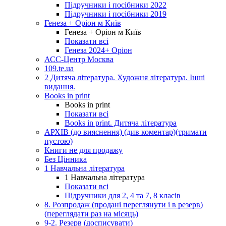
Підручники і посібники 2022
Підручники і посібники 2019
Генеза + Оріон м Київ
Генеза + Оріон м Київ
Показати всі
Генеза 2024+ Оріон
АСС-Центр Москва
109.te.ua
2 Дитяча література. Художня література. Інші
видання.
Books in print
Books in print
Показати всі
Books in print. Дитяча література
АРХІВ (до вияснення) (див коментар)(тримати
пустою)
Книги не для продажу
Без Цінника
1 Навчальна література
1 Навчальна література
Показати всі
Підручники для 2, 4 та 7, 8 класів
8. Розпродаж (продані переглянути і в резерв)
(переглядати раз на місяць)
9-2. Резерв (досписувати)