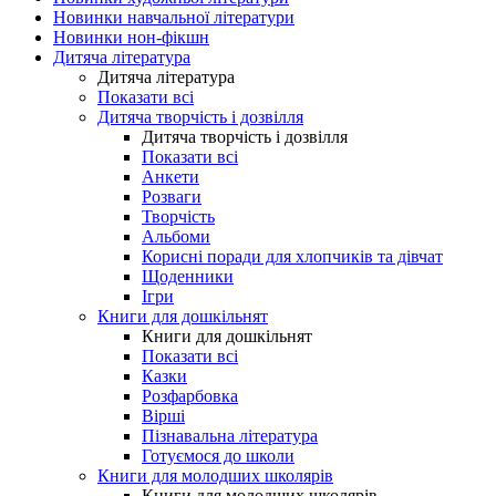
Новинки навчальної літератури
Новинки нон-фікшн
Дитяча література
Дитяча література
Показати всі
Дитяча творчість і дозвілля
Дитяча творчість і дозвілля
Показати всі
Анкети
Розваги
Творчість
Альбоми
Корисні поради для хлопчиків та дівчат
Щоденники
Ігри
Книги для дошкільнят
Книги для дошкільнят
Показати всі
Казки
Розфарбовка
Вірші
Пізнавальна література
Готуємося до школи
Книги для молодших школярів
Книги для молодших школярів