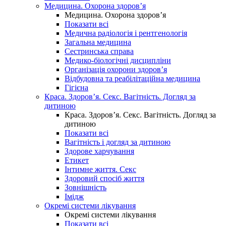
Медицина. Охорона здоров’я
Медицина. Охорона здоров’я
Показати всі
Медична радіологія і рентгенологія
Загальна медицина
Сестринська справа
Медико-біологічні дисципліни
Організація охорони здоров’я
Відбудовна та реабілітаційна медицина
Гігієна
Краса. Здоров’я. Секс. Вагітність. Догляд за
дитиною
Краса. Здоров’я. Секс. Вагітність. Догляд за
дитиною
Показати всі
Вагітність і догляд за дитиною
Здорове харчування
Етикет
Інтимне життя. Секс
Здоровий спосіб життя
Зовнішність
Імідж
Окремі системи лікування
Окремі системи лікування
Показати всі