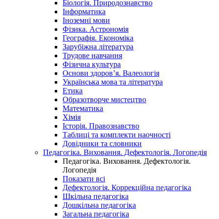
Біологія. Природознавство
Інформатика
Іноземні мови
Фізика. Астрономія
Географія. Економіка
Зарубіжна література
Трудове навчання
Фізична культура
Основи здоров’я. Валеологія
Українська мова та література
Етика
Образотворче мистецтво
Математика
Хімія
Історія. Правознавство
Таблиці та комплекти наочності
Довідники та словники
Педагогіка. Виховання. Дефектологія. Логопедія
Педагогіка. Виховання. Дефектологія.
Логопедія
Показати всі
Дефектологія. Коррекційна педагогіка
Шкільна педагогіка
Дошкільна педагогіка
Загальна педагогіка