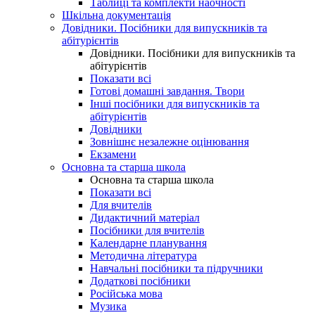
Таблиці та комплекти наочності
Шкільна документація
Довідники. Посібники для випускників та
абітурієнтів
Довідники. Посібники для випускників та
абітурієнтів
Показати всі
Готові домашні завдання. Твори
Інші посібники для випускників та
абітурієнтів
Довідники
Зовнішнє незалежне оцінювання
Екзамени
Основна та старша школа
Основна та старша школа
Показати всі
Для вчителів
Дидактичний матеріал
Посібники для вчителів
Календарне планування
Методична література
Навчальні посібники та підручники
Додаткові посібники
Російська мова
Музика