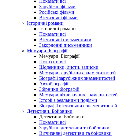
Показати всі
Зарубіжні фільми
Російські фільми
Вітчизняні фільми
Історичні романи
Історичні романи
Показати всі
Вітчизняні письменники
Закордонні письменники
Мемуари. Біографії
Мемуари. Біографії
Показати всі
Щоденники, листи, записки
Мемуари зарубіжних знаменитостей
Біографії зарубіжних знаменитостей
Автобіографії
Збірники біографій
Мемуари вітчизняних знаменитостей
Історії з реальними подіями
Біографії вітчизняних знаменитостей
Детективи. Бойовики
Детективи. Бойовики
Показати всі
Зарубіжні детективи та бойовики
Вітчизняні детективи та бойовики