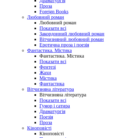
Драматургія
Проза
Foreign Books
Любовний роман
Любовний роман
Показати всі
Закордонний любовний роман
Вітчизняний любовний роман
Еротична проза і поезія
Фантастика. Містика
Фантастика. Містика
Показати всі
Фентезі
Жахи
Містика
Фантастика
Вітчизняна література
Вітчизняна література
Показати всі
Гумор і сатира
Драматургія
Поезія
Проза
Кіноповісті
Кіноповісті