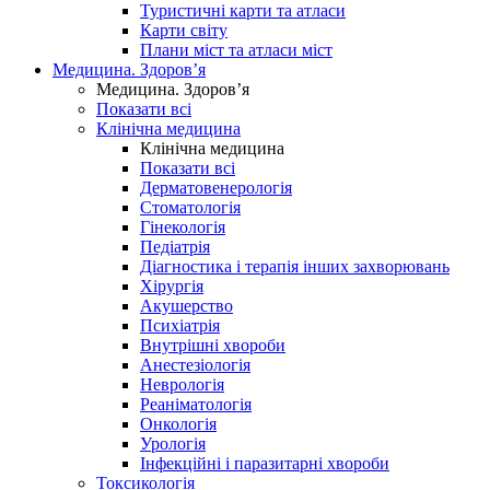
Туристичні карти та атласи
Карти світу
Плани міст та атласи міст
Медицина. Здоров’я
Медицина. Здоров’я
Показати всі
Клінічна медицина
Клінічна медицина
Показати всі
Дерматовенерологія
Стоматологія
Гінекологія
Педіатрія
Діагностика і терапія інших захворювань
Хірургія
Акушерство
Психіатрія
Внутрішні хвороби
Анестезіологія
Неврологія
Реаніматологія
Онкологія
Урологія
Інфекційні і паразитарні хвороби
Токсикологія