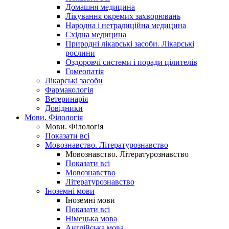
Домашня медицина
Лікування окремих захворювань
Народна і нетрадиційна медицина
Східна медицина
Природні лікарські засоби. Лікарські
рослини
Оздоровчі системи і поради цілителів
Гомеопатія
Лікарські засоби
Фармакологія
Ветеринарія
Довідники
Мови. Філологія
Мови. Філологія
Показати всі
Мовознавство. Літературознавство
Мовознавство. Літературознавство
Показати всі
Мовознавство
Літературознавство
Іноземні мови
Іноземні мови
Показати всі
Німецька мова
Англійська мова