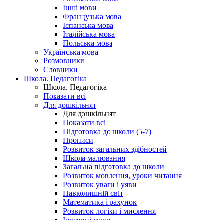
Інші мови
Французька мова
Іспанська мова
Італійська мова
Польська мова
Українська мова
Розмовники
Словники
Школа. Педагогіка
Школа. Педагогіка
Показати всі
Для дошкільнят
Для дошкільнят
Показати всі
Підготовка до школи (5-7)
Прописи
Розвиток загальних здібностей
Школа малювання
Загальна підготовка до школи
Розвиток мовлення, уроки читання
Розвиток уваги і уяви
Навколишній світ
Математика і рахунок
Розвиток логіки і мислення
Іноземні мови