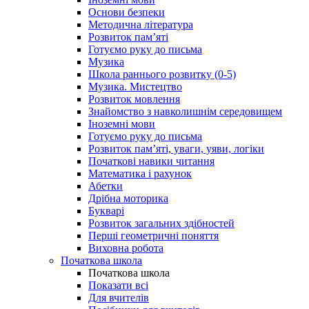
Основи безпеки
Методична література
Розвиток пам’яті
Готуємо руку до письма
Музика
Школа раннього розвитку (0-5)
Музика. Мистецтво
Розвиток мовлення
Знайомство з навколишнім середовищем
Іноземні мови
Готуємо руку до письма
Розвиток пам’яті, уваги, уяви, логіки
Початкові навики читання
Математика і рахунок
Абетки
Дрібна моторика
Букварі
Розвиток загальних здібностей
Перші геометричні поняття
Виховна робота
Початкова школа
Початкова школа
Показати всі
Для вчителів