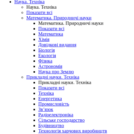
Наука. Техніка
Наука. Техніка
Показати всі
Математика. Природничі науки
Математика. Природничі науки
Показати всі
Математика
Хімія
Довідкові видання
Біологія
Екологія
Фізика
Астрономія
Наука про Землю
Прикладні науки. Техніка
Прикладні науки. Техніка
Показати всі
Техніка
Енергетика
Промисловість
Зв’язок
Радіоелектроніка
Сільське господарство
Будівництво
Технологія харчових виробництв