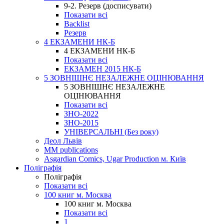
9-2. Резерв (досписувати)
Показати всі
Backlist
Резерв
4 ЕКЗАМЕНИ НК-Б
4 ЕКЗАМЕНИ НК-Б
Показати всі
ЕКЗАМЕН 2015 НК-Б
5 ЗОВНІШНЄ НЕЗАЛЕЖНЕ ОЦІНЮВАННЯ
5 ЗОВНІШНЄ НЕЗАЛЕЖНЕ
ОЦІНЮВАННЯ
Показати всі
ЗНО-2022
ЗНО-2015
УНІВЕРСАЛЬНІ (Без року)
Деол Львів
MM publications
Asgardian Comics, Ugar Production м. Київ
Поліграфія
Поліграфія
Показати всі
100 книг м. Москва
100 книг м. Москва
Показати всі
1