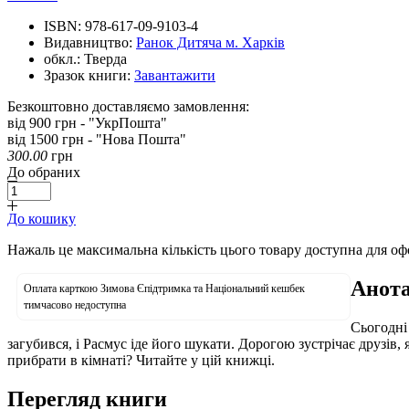
ISBN:
978-617-09-9103-4
Видавництво:
Ранок Дитяча м. Харків
обкл.:
Тверда
Зразок книги:
Завантажити
Безкоштовно доставляємо замовлення:
від 900 грн - "УкрПошта"
від 1500 грн - "Нова Пошта"
300.00
грн
До обраних
До кошику
Нажаль це максимальна кількість цього товару доступна для о
Анота
Оплата карткою Зимова Єпідтримка та Національний кешбек
тимчасово недоступна
Сьогодні 
загубився, і Расмус іде його шукати. Дорогою зустрічає друзів,
прибрати в кімнаті? Читайте у цій книжці.
Перегляд книги