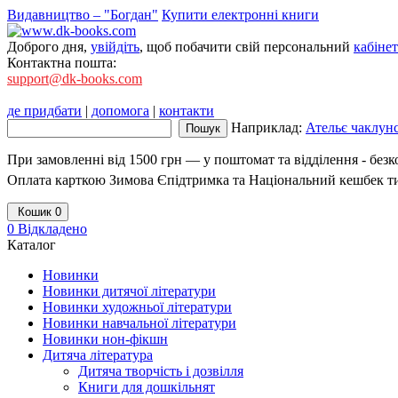
Видавництво – "Богдан"
Купити електронні книги
Доброго дня,
увійдіть
, щоб побачити свій персональний
кабінет
Контактна пошта:
support@dk-books.com
де придбати
|
допомога
|
контакти
Наприклад:
Ательє чаклунс
При замовленні від 1500 грн — у поштомат та відділення - без
Оплата карткою Зимова Єпідтримка та Національний кешбек т
Кошик
0
0
Відкладено
Каталог
Новинки
Новинки дитячої літератури
Новинки художньої літератури
Новинки навчальної літератури
Новинки нон-фікшн
Дитяча література
Дитяча творчість і дозвілля
Книги для дошкільнят