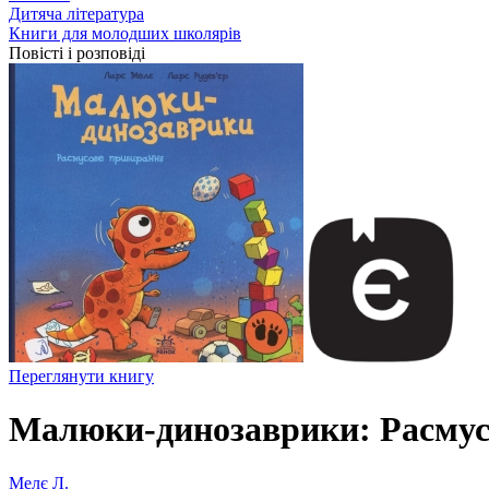
Дитяча література
Книги для молодших школярів
Повісті і розповіді
Переглянути книгу
Малюки-динозаврики: Расмус
Мелє Л.