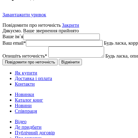
Завантажити уривок
Повідомити про неточність
Закрити
Дякуємо. Ваше звернення прийнято
Ваше ім`я
Ваш email
*
Будь ласка, кор
Опишіть неточність
*
Будь ласка, оп
Як купити
Доставка і оплата
Контакти
Новинки
Каталог книг
Новини
Співпраця
Відео
Де придбати
Публічний договір