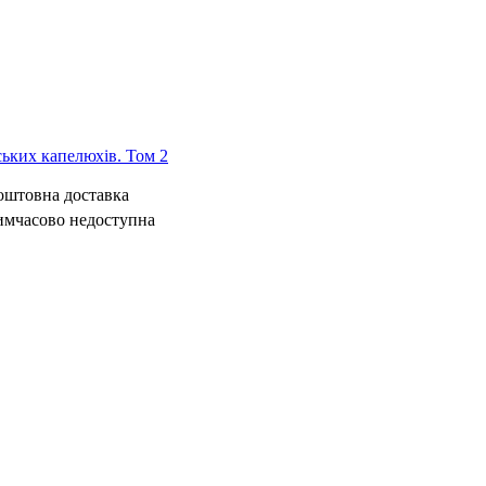
ьких капелюхів. Том 2
коштовна доставка
имчасово недоступна