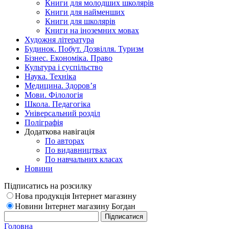
Книги для молодших школярів
Книги для найменших
Книги для школярів
Книги на іноземних мовах
Художня література
Будинок. Побут. Дозвілля. Туризм
Бізнес. Економіка. Право
Культура і суспільство
Наука. Техніка
Медицина. Здоров’я
Мови. Філологія
Школа. Педагогіка
Універсальний розділ
Поліграфія
Додаткова навігація
По авторах
По видавництвах
По навчальних класах
Новини
Підписатись на розсилку
Нова продукція Інтернет магазину
Новини Інтернет магазину Богдан
Головна