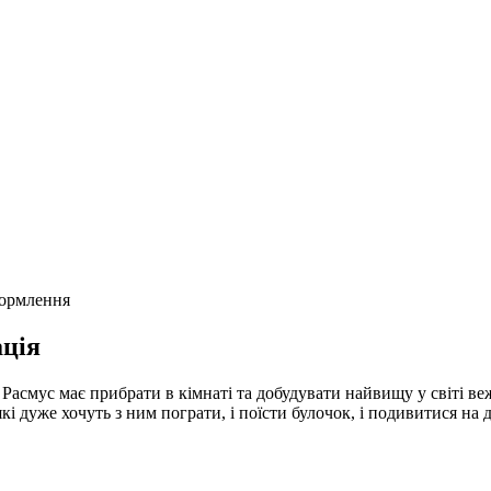
формлення
ція
Расмус має прибрати в кімнаті та добудувати найвищу у світі веж
 які дуже хочуть з ним пограти, і поїсти булочок, і подивитися на