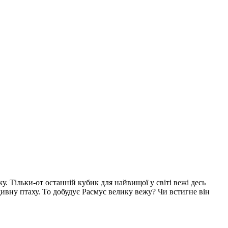
у. Тільки-от останній кубик для найвищої у світі вежі десь
 дивну птаху. То добудує Расмус велику вежу? Чи встигне він