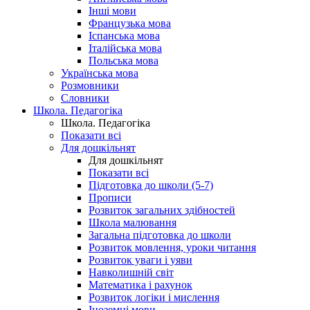
Інші мови
Французька мова
Іспанська мова
Італійська мова
Польська мова
Українська мова
Розмовники
Словники
Школа. Педагогіка
Школа. Педагогіка
Показати всі
Для дошкільнят
Для дошкільнят
Показати всі
Підготовка до школи (5-7)
Прописи
Розвиток загальних здібностей
Школа малювання
Загальна підготовка до школи
Розвиток мовлення, уроки читання
Розвиток уваги і уяви
Навколишній світ
Математика і рахунок
Розвиток логіки і мислення
Іноземні мови