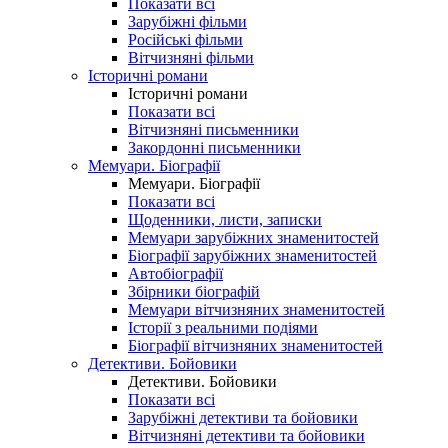
Показати всі
Зарубіжні фільми
Російські фільми
Вітчизняні фільми
Історичні романи
Історичні романи
Показати всі
Вітчизняні письменники
Закордонні письменники
Мемуари. Біографії
Мемуари. Біографії
Показати всі
Щоденники, листи, записки
Мемуари зарубіжних знаменитостей
Біографії зарубіжних знаменитостей
Автобіографії
Збірники біографій
Мемуари вітчизняних знаменитостей
Історії з реальними подіями
Біографії вітчизняних знаменитостей
Детективи. Бойовики
Детективи. Бойовики
Показати всі
Зарубіжні детективи та бойовики
Вітчизняні детективи та бойовики