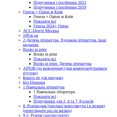
Підручники і посібники 2022
Підручники і посібники 2019
Генеза + Оріон м Київ
Генеза + Оріон м Київ
Показати всі
Генеза 2024+ Оріон
АСС-Центр Москва
109.te.ua
2 Дитяча література. Художня література. Інші
видання.
Books in print
Books in print
Показати всі
Books in print. Дитяча література
АРХІВ (до вияснення) (див коментар)(тримати
пустою)
Книги не для продажу
Без Цінника
1 Навчальна література
1 Навчальна література
Показати всі
Підручники для 2, 4 та 7, 8 класів
8. Розпродаж (продані переглянути і в резерв)
(переглядати раз на місяць)
9-2. Резерв (досписувати)