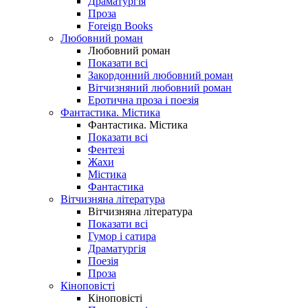
Драматургія
Проза
Foreign Books
Любовний роман
Любовний роман
Показати всі
Закордонний любовний роман
Вітчизняний любовний роман
Еротична проза і поезія
Фантастика. Містика
Фантастика. Містика
Показати всі
Фентезі
Жахи
Містика
Фантастика
Вітчизняна література
Вітчизняна література
Показати всі
Гумор і сатира
Драматургія
Поезія
Проза
Кіноповісті
Кіноповісті