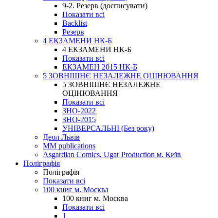
9-2. Резерв (досписувати)
Показати всі
Backlist
Резерв
4 ЕКЗАМЕНИ НК-Б
4 ЕКЗАМЕНИ НК-Б
Показати всі
ЕКЗАМЕН 2015 НК-Б
5 ЗОВНІШНЄ НЕЗАЛЕЖНЕ ОЦІНЮВАННЯ
5 ЗОВНІШНЄ НЕЗАЛЕЖНЕ
ОЦІНЮВАННЯ
Показати всі
ЗНО-2022
ЗНО-2015
УНІВЕРСАЛЬНІ (Без року)
Деол Львів
MM publications
Asgardian Comics, Ugar Production м. Київ
Поліграфія
Поліграфія
Показати всі
100 книг м. Москва
100 книг м. Москва
Показати всі
1