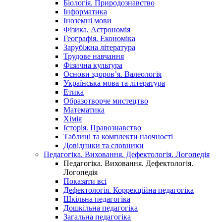
Біологія. Природознавство
Інформатика
Іноземні мови
Фізика. Астрономія
Географія. Економіка
Зарубіжна література
Трудове навчання
Фізична культура
Основи здоров’я. Валеологія
Українська мова та література
Етика
Образотворче мистецтво
Математика
Хімія
Історія. Правознавство
Таблиці та комплекти наочності
Довідники та словники
Педагогіка. Виховання. Дефектологія. Логопедія
Педагогіка. Виховання. Дефектологія.
Логопедія
Показати всі
Дефектологія. Коррекційна педагогіка
Шкільна педагогіка
Дошкільна педагогіка
Загальна педагогіка