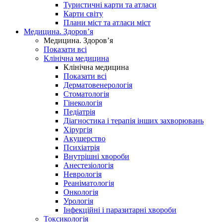
Туристичні карти та атласи
Карти світу
Плани міст та атласи міст
Медицина. Здоров’я
Медицина. Здоров’я
Показати всі
Клінічна медицина
Клінічна медицина
Показати всі
Дерматовенерологія
Стоматологія
Гінекологія
Педіатрія
Діагностика і терапія інших захворювань
Хірургія
Акушерство
Психіатрія
Внутрішні хвороби
Анестезіологія
Неврологія
Реаніматологія
Онкологія
Урологія
Інфекційні і паразитарні хвороби
Токсикологія