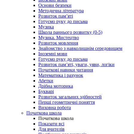
Основи безпеки
Методична література
Розвиток пам’яті
Готуємо руку до письма
Музика
Школа раннього розвитку (0-5)
Музика. Мистецтво
Розвиток мовлення
Знайомство з навколишнім середовищем
Іноземні мови
Готуємо руку до письма
Розвиток пам’яті, уваги, уяви, логіки
Початкові навики читання
Математика і рахунок
Абетки
Дрібна моторика
Букварі
Розвиток загальних здібностей
Перші геометричні поняття
Виховна робота
Початкова школа
Початкова школа
Показати всі
Для вчителів