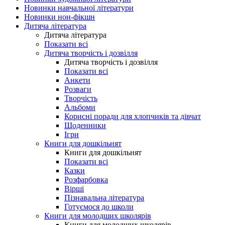
Новинки навчальної літератури
Новинки нон-фікшн
Дитяча література
Дитяча література
Показати всі
Дитяча творчість і дозвілля
Дитяча творчість і дозвілля
Показати всі
Анкети
Розваги
Творчість
Альбоми
Корисні поради для хлопчиків та дівчат
Щоденники
Ігри
Книги для дошкільнят
Книги для дошкільнят
Показати всі
Казки
Розфарбовка
Вірші
Пізнавальна література
Готуємося до школи
Книги для молодших школярів
Книги для молодших школярів