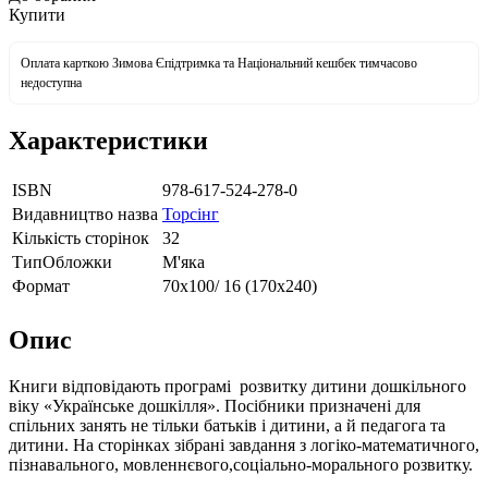
Купити
Оплата карткою Зимова Єпідтримка та Національний кешбек тимчасово
недоступна
Характеристики
ISBN
978-617-524-278-0
Видавництво назва
Торсінг
Кількість сторінок
32
ТипОбложки
М'яка
Формат
70х100/ 16 (170х240)
Опис
Книги відповідають програмі розвитку дитини дошкільного
віку «Українське дошкілля». Посібники призначені для
спільних занять не тільки батьків і дитини, а й педагога та
дитини. На сторінках зібрані завдання з логіко-математичного,
пізнавального, мовленнєвого,соціально-морального розвитку.