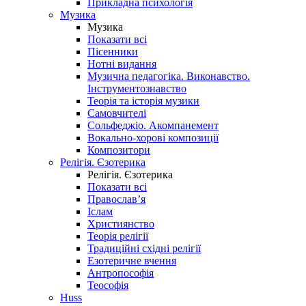
Прикладна психологія
Музика
Музика
Показати всі
Пісенники
Нотні видання
Музична педагогіка. Виконавство.
Інструментознавство
Теорія та історія музики
Самовчителі
Сольфеджіо. Акомпанемент
Вокально-хорові композиції
Композитори
Релігія. Єзотерика
Релігія. Єзотерика
Показати всі
Православ’я
Іслам
Християнство
Теорія релігії
Традиційні східні релігії
Езотеричне вчення
Антропософія
Теософія
Huss