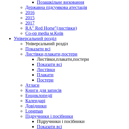
Позашкільне виховання
Державна підсумкова атестація
2016
2015
2017
RA" Red Horse"(листівки)
Co-op media м.Київ
Універсальний розділ
Універсальний розділ
Показати всі
Листівки,плакати,постери
Листівки,плакати,постери
Показати всі
Листівки
Плакати
Постери
Атласи
Книги для записів
Енциклопедії
Календарі
Довідники
Longman
Підручники і посібники
Підручники і посібники
Показати всі