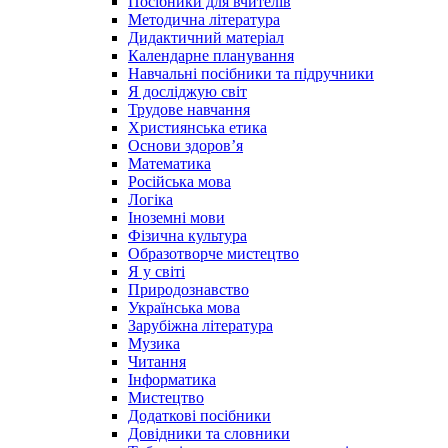
Посібники для вчителів
Методична література
Дидактичний матеріал
Календарне планування
Навчальні посібники та підручники
Я досліджую світ
Трудове навчання
Християнська етика
Основи здоров’я
Математика
Російська мова
Логіка
Іноземні мови
Фізична культура
Образотворче мистецтво
Я у світі
Природознавство
Українська мова
Зарубіжна література
Музика
Читання
Інформатика
Мистецтво
Додаткові посібники
Довідники та словники