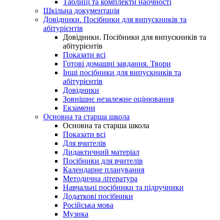
Таблиці та комплекти наочності
Шкільна документація
Довідники. Посібники для випускників та
абітурієнтів
Довідники. Посібники для випускників та
абітурієнтів
Показати всі
Готові домашні завдання. Твори
Інші посібники для випускників та
абітурієнтів
Довідники
Зовнішнє незалежне оцінювання
Екзамени
Основна та старша школа
Основна та старша школа
Показати всі
Для вчителів
Дидактичний матеріал
Посібники для вчителів
Календарне планування
Методична література
Навчальні посібники та підручники
Додаткові посібники
Російська мова
Музика