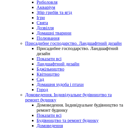
Риболовля
Акваріум
Збір грибів та ягід
Ігри
Свята
Дозвілля
Домашні тварини
Полювання
Присадибне господарство. Ландшафтний дизайн
Присадибне господарство. Ландшафтний
дизайн
Показати всі
Ландшафтний дизайн
Бджільництво
Квітництво
Сад
Домашня худоба і птахи
Город
Домоведення. Індивідуальне будівництво та
ремонт будинку
Домоведення. Індивідуальне будівництво та
ремонт будинку
Показати всі
Будівництво та ремонт будинку
Домоведення