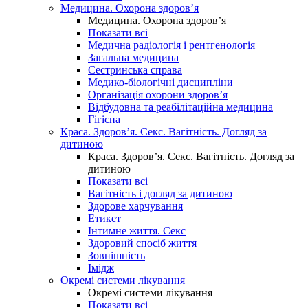
Медицина. Охорона здоров’я
Медицина. Охорона здоров’я
Показати всі
Медична радіологія і рентгенологія
Загальна медицина
Сестринська справа
Медико-біологічні дисципліни
Організація охорони здоров’я
Відбудовна та реабілітаційна медицина
Гігієна
Краса. Здоров’я. Секс. Вагітність. Догляд за
дитиною
Краса. Здоров’я. Секс. Вагітність. Догляд за
дитиною
Показати всі
Вагітність і догляд за дитиною
Здорове харчування
Етикет
Інтимне життя. Секс
Здоровий спосіб життя
Зовнішність
Імідж
Окремі системи лікування
Окремі системи лікування
Показати всі