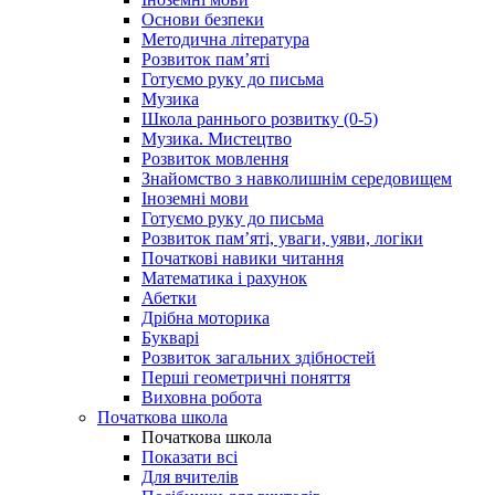
Основи безпеки
Методична література
Розвиток пам’яті
Готуємо руку до письма
Музика
Школа раннього розвитку (0-5)
Музика. Мистецтво
Розвиток мовлення
Знайомство з навколишнім середовищем
Іноземні мови
Готуємо руку до письма
Розвиток пам’яті, уваги, уяви, логіки
Початкові навики читання
Математика і рахунок
Абетки
Дрібна моторика
Букварі
Розвиток загальних здібностей
Перші геометричні поняття
Виховна робота
Початкова школа
Початкова школа
Показати всі
Для вчителів