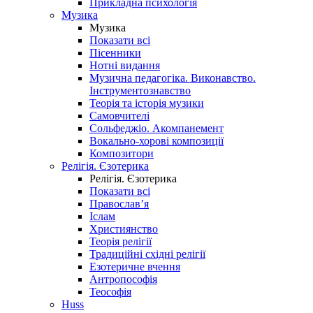
Прикладна психологія
Музика
Музика
Показати всі
Пісенники
Нотні видання
Музична педагогіка. Виконавство.
Інструментознавство
Теорія та історія музики
Самовчителі
Сольфеджіо. Акомпанемент
Вокально-хорові композиції
Композитори
Релігія. Єзотерика
Релігія. Єзотерика
Показати всі
Православ’я
Іслам
Християнство
Теорія релігії
Традиційні східні релігії
Езотеричне вчення
Антропософія
Теософія
Huss