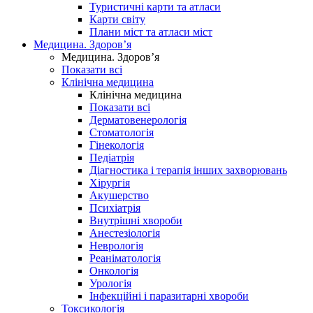
Туристичні карти та атласи
Карти світу
Плани міст та атласи міст
Медицина. Здоров’я
Медицина. Здоров’я
Показати всі
Клінічна медицина
Клінічна медицина
Показати всі
Дерматовенерологія
Стоматологія
Гінекологія
Педіатрія
Діагностика і терапія інших захворювань
Хірургія
Акушерство
Психіатрія
Внутрішні хвороби
Анестезіологія
Неврологія
Реаніматологія
Онкологія
Урологія
Інфекційні і паразитарні хвороби
Токсикологія