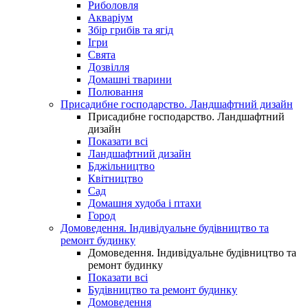
Риболовля
Акваріум
Збір грибів та ягід
Ігри
Свята
Дозвілля
Домашні тварини
Полювання
Присадибне господарство. Ландшафтний дизайн
Присадибне господарство. Ландшафтний
дизайн
Показати всі
Ландшафтний дизайн
Бджільництво
Квітництво
Сад
Домашня худоба і птахи
Город
Домоведення. Індивідуальне будівництво та
ремонт будинку
Домоведення. Індивідуальне будівництво та
ремонт будинку
Показати всі
Будівництво та ремонт будинку
Домоведення