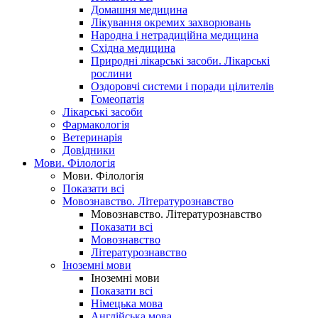
Домашня медицина
Лікування окремих захворювань
Народна і нетрадиційна медицина
Східна медицина
Природні лікарські засоби. Лікарські
рослини
Оздоровчі системи і поради цілителів
Гомеопатія
Лікарські засоби
Фармакологія
Ветеринарія
Довідники
Мови. Філологія
Мови. Філологія
Показати всі
Мовознавство. Літературознавство
Мовознавство. Літературознавство
Показати всі
Мовознавство
Літературознавство
Іноземні мови
Іноземні мови
Показати всі
Німецька мова
Англійська мова