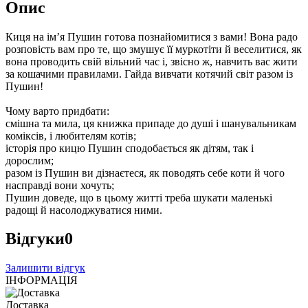
Опис
Киця на ім’я Пушин готова познайомитися з вами! Вона радо
розповість вам про те, що змушує її муркотіти й веселитися, як
вона проводить свій вільний час і, звісно ж, навчить вас жити
за кошачими правилами. Гайда вивчати котячий світ разом із
Пушин!
Чому варто придбати:
смішна та мила, ця книжка припаде до душі і шанувальникам
коміксів, і любителям котів;
історія про кицю Пушин сподобається як дітям, так і
дорослим;
разом із Пушин ви дізнаєтеся, як поводять себе коти й чого
насправді вони хочуть;
Пушин доведе, що в цьому житті треба шукати маленькі
радощі й насолоджуватися ними.
Відгуки
0
Залишити відгук
ІНФОРМАЦІЯ
Доставка