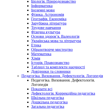
Біологія. Природознавство
Інформатика
Іноземні мови
Фізика. Астрономія
Географія. Економіка
Зарубіжна література
Трудове навчання
Фізична культура
Основи здоров’я. Валеологія
Українська мова та література
Етика
Образотворче мистецтво
Математика
Хімія
Історія. Правознавство
Таблиці та комплекти наочності
Довідники та словники
Педагогіка. Виховання. Дефектологія. Логопедія
Педагогіка. Виховання. Дефектологія.
Логопедія
Показати всі
Дефектологія. Коррекційна педагогіка
Шкільна педагогіка
Дошкільна педагогіка
Загальна педагогіка