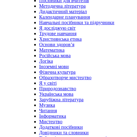
Посібники для вчителів
Методична література
Дидактичний матеріал
Календарне планування
Навчальні посібники та підручники
Я досліджую світ
Трудове навчання
Християнська етика
Основи здоров’я
Математика
Російська мова
Логіка
Іноземні мови
Фізична культура
Образотворче мистецтво
Я у світі
Природознавство
Українська мова
Зарубіжна література
Музика
Читання
Інформатика
Мистецтво
Додаткові посібники
Довідники та словники