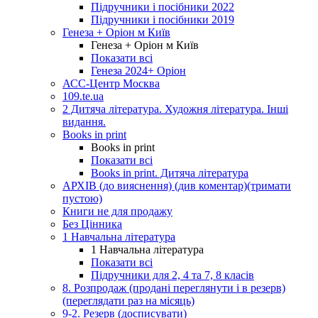
Підручники і посібники 2022
Підручники і посібники 2019
Генеза + Оріон м Київ
Генеза + Оріон м Київ
Показати всі
Генеза 2024+ Оріон
АСС-Центр Москва
109.te.ua
2 Дитяча література. Художня література. Інші
видання.
Books in print
Books in print
Показати всі
Books in print. Дитяча література
АРХІВ (до вияснення) (див коментар)(тримати
пустою)
Книги не для продажу
Без Цінника
1 Навчальна література
1 Навчальна література
Показати всі
Підручники для 2, 4 та 7, 8 класів
8. Розпродаж (продані переглянути і в резерв)
(переглядати раз на місяць)
9-2. Резерв (досписувати)