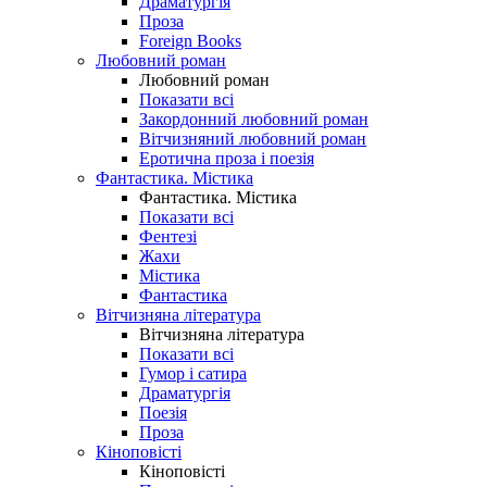
Драматургія
Проза
Foreign Books
Любовний роман
Любовний роман
Показати всі
Закордонний любовний роман
Вітчизняний любовний роман
Еротична проза і поезія
Фантастика. Містика
Фантастика. Містика
Показати всі
Фентезі
Жахи
Містика
Фантастика
Вітчизняна література
Вітчизняна література
Показати всі
Гумор і сатира
Драматургія
Поезія
Проза
Кіноповісті
Кіноповісті