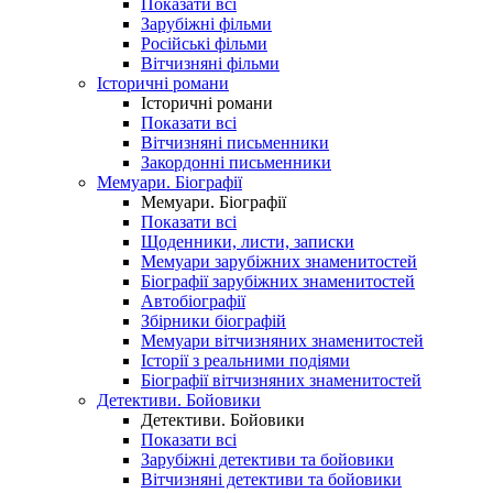
Показати всі
Зарубіжні фільми
Російські фільми
Вітчизняні фільми
Історичні романи
Історичні романи
Показати всі
Вітчизняні письменники
Закордонні письменники
Мемуари. Біографії
Мемуари. Біографії
Показати всі
Щоденники, листи, записки
Мемуари зарубіжних знаменитостей
Біографії зарубіжних знаменитостей
Автобіографії
Збірники біографій
Мемуари вітчизняних знаменитостей
Історії з реальними подіями
Біографії вітчизняних знаменитостей
Детективи. Бойовики
Детективи. Бойовики
Показати всі
Зарубіжні детективи та бойовики
Вітчизняні детективи та бойовики