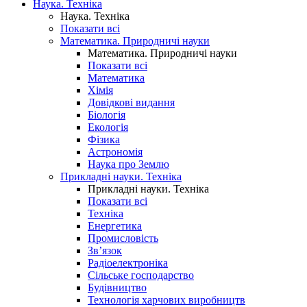
Наука. Техніка
Наука. Техніка
Показати всі
Математика. Природничі науки
Математика. Природничі науки
Показати всі
Математика
Хімія
Довідкові видання
Біологія
Екологія
Фізика
Астрономія
Наука про Землю
Прикладні науки. Техніка
Прикладні науки. Техніка
Показати всі
Техніка
Енергетика
Промисловість
Зв’язок
Радіоелектроніка
Сільське господарство
Будівництво
Технологія харчових виробництв