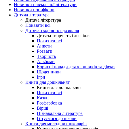
Новинки навчальної літератури
Новинки нон-фікшн
Дитяча література
Дитяча література
Показати всі
Дитяча творчість і дозвілля
Дитяча творчість і дозвілля
Показати всі
Анкети
Розваги
Творчість
Альбоми
Корисні поради для хлопчиків та дівчат
Щоденники
Ігри
Книги для дошкільнят
Книги для дошкільнят
Показати всі
Казки
Розфарбовка
Вірші
Пізнавальна література
Готуємося до школи
Книги для молодших школярів
Книги для молодших школярів