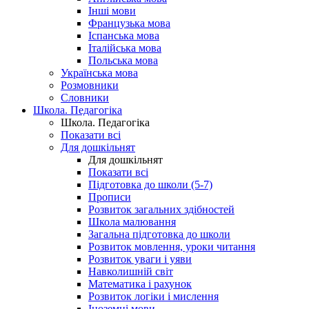
Інші мови
Французька мова
Іспанська мова
Італійська мова
Польська мова
Українська мова
Розмовники
Словники
Школа. Педагогіка
Школа. Педагогіка
Показати всі
Для дошкільнят
Для дошкільнят
Показати всі
Підготовка до школи (5-7)
Прописи
Розвиток загальних здібностей
Школа малювання
Загальна підготовка до школи
Розвиток мовлення, уроки читання
Розвиток уваги і уяви
Навколишній світ
Математика і рахунок
Розвиток логіки і мислення
Іноземні мови