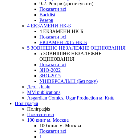
9-2. Резерв (досписувати)
Показати всі
Backlist
Резерв
4 ЕКЗАМЕНИ НК-Б
4 ЕКЗАМЕНИ НК-Б
Показати всі
ЕКЗАМЕН 2015 НК-Б
5 ЗОВНІШНЄ НЕЗАЛЕЖНЕ ОЦІНЮВАННЯ
5 ЗОВНІШНЄ НЕЗАЛЕЖНЕ
ОЦІНЮВАННЯ
Показати всі
ЗНО-2022
ЗНО-2015
УНІВЕРСАЛЬНІ (Без року)
Деол Львів
MM publications
Asgardian Comics, Ugar Production м. Київ
Поліграфія
Поліграфія
Показати всі
100 книг м. Москва
100 книг м. Москва
Показати всі
1