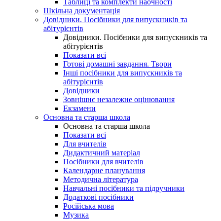
Таблиці та комплекти наочності
Шкільна документація
Довідники. Посібники для випускників та
абітурієнтів
Довідники. Посібники для випускників та
абітурієнтів
Показати всі
Готові домашні завдання. Твори
Інші посібники для випускників та
абітурієнтів
Довідники
Зовнішнє незалежне оцінювання
Екзамени
Основна та старша школа
Основна та старша школа
Показати всі
Для вчителів
Дидактичний матеріал
Посібники для вчителів
Календарне планування
Методична література
Навчальні посібники та підручники
Додаткові посібники
Російська мова
Музика