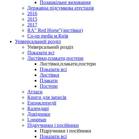
Позашкільне виховання
Державна підсумкова атестація
2016
2015
2017
RA" Red Horse"(листівки)
Co-op media м.Київ
Універсальний розділ
Універсальний розділ
Показати всі
Листівки,плакати,постери
Листівки,плакати,постери
Показати всі
Листівки
Плакати
Постери
Атласи
Книги для записів
Енциклопедії
Календарі
Довідники
Longman
Підручники і посібники
Підручники і посібники
Показати всі