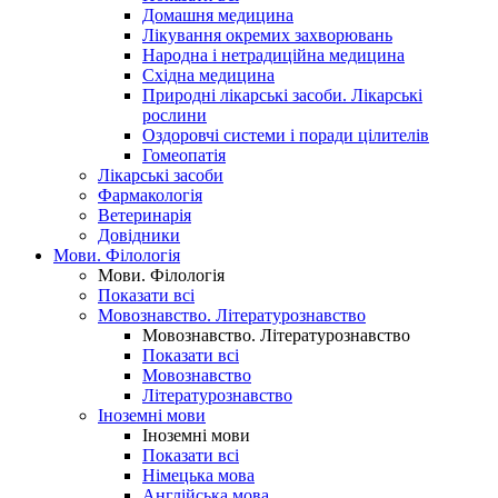
Домашня медицина
Лікування окремих захворювань
Народна і нетрадиційна медицина
Східна медицина
Природні лікарські засоби. Лікарські
рослини
Оздоровчі системи і поради цілителів
Гомеопатія
Лікарські засоби
Фармакологія
Ветеринарія
Довідники
Мови. Філологія
Мови. Філологія
Показати всі
Мовознавство. Літературознавство
Мовознавство. Літературознавство
Показати всі
Мовознавство
Літературознавство
Іноземні мови
Іноземні мови
Показати всі
Німецька мова
Англійська мова