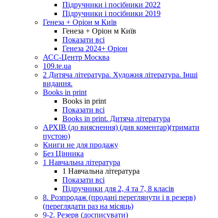
Підручники і посібники 2022
Підручники і посібники 2019
Генеза + Оріон м Київ
Генеза + Оріон м Київ
Показати всі
Генеза 2024+ Оріон
АСС-Центр Москва
109.te.ua
2 Дитяча література. Художня література. Інші
видання.
Books in print
Books in print
Показати всі
Books in print. Дитяча література
АРХІВ (до вияснення) (див коментар)(тримати
пустою)
Книги не для продажу
Без Цінника
1 Навчальна література
1 Навчальна література
Показати всі
Підручники для 2, 4 та 7, 8 класів
8. Розпродаж (продані переглянути і в резерв)
(переглядати раз на місяць)
9-2. Резерв (досписувати)