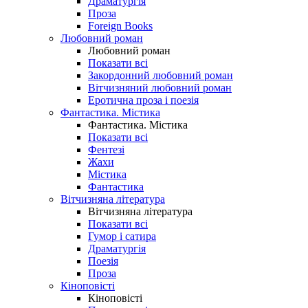
Драматургія
Проза
Foreign Books
Любовний роман
Любовний роман
Показати всі
Закордонний любовний роман
Вітчизняний любовний роман
Еротична проза і поезія
Фантастика. Містика
Фантастика. Містика
Показати всі
Фентезі
Жахи
Містика
Фантастика
Вітчизняна література
Вітчизняна література
Показати всі
Гумор і сатира
Драматургія
Поезія
Проза
Кіноповісті
Кіноповісті