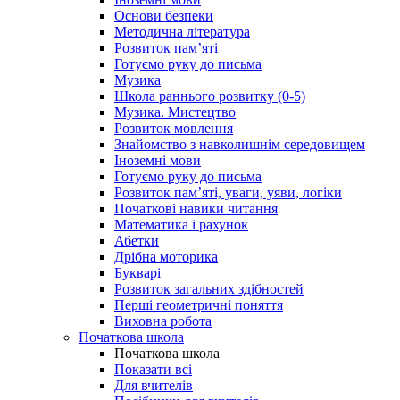
Основи безпеки
Методична література
Розвиток пам’яті
Готуємо руку до письма
Музика
Школа раннього розвитку (0-5)
Музика. Мистецтво
Розвиток мовлення
Знайомство з навколишнім середовищем
Іноземні мови
Готуємо руку до письма
Розвиток пам’яті, уваги, уяви, логіки
Початкові навики читання
Математика і рахунок
Абетки
Дрібна моторика
Букварі
Розвиток загальних здібностей
Перші геометричні поняття
Виховна робота
Початкова школа
Початкова школа
Показати всі
Для вчителів