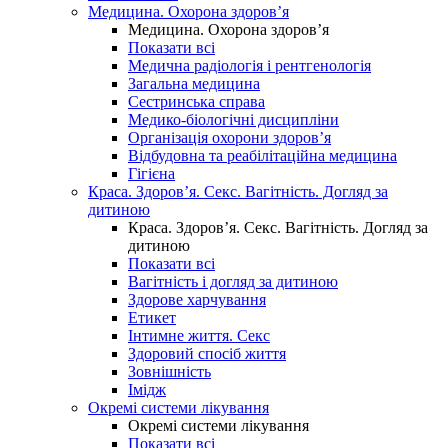
Медицина. Охорона здоров’я
Медицина. Охорона здоров’я
Показати всі
Медична радіологія і рентгенологія
Загальна медицина
Сестринська справа
Медико-біологічні дисципліни
Організація охорони здоров’я
Відбудовна та реабілітаційна медицина
Гігієна
Краса. Здоров’я. Секс. Вагітність. Догляд за
дитиною
Краса. Здоров’я. Секс. Вагітність. Догляд за
дитиною
Показати всі
Вагітність і догляд за дитиною
Здорове харчування
Етикет
Інтимне життя. Секс
Здоровий спосіб життя
Зовнішність
Імідж
Окремі системи лікування
Окремі системи лікування
Показати всі