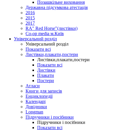
Позашкільне виховання
Державна підсумкова атестація
2016
2015
2017
RA" Red Horse"(листівки)
Co-op media м.Київ
Універсальний розділ
Універсальний розділ
Показати всі
Листівки,плакати,постери
Листівки,плакати,постери
Показати всі
Листівки
Плакати
Постери
Атласи
Книги для записів
Енциклопедії
Календарі
Довідники
Longman
Підручники і посібники
Підручники і посібники
Показати всі