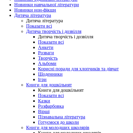
Новинки навчальної літератури
Новинки нон-фікшн
Дитяча література
Дитяча література
Показати всі
Дитяча творчість і дозвілля
Дитяча творчість і дозвілля
Показати всі
Анкети
Розваги
Творчість
Альбоми
Корисні поради для хлопчиків та дівчат
Щоденники
Ігри
Книги для дошкільнят
Книги для дошкільнят
Показати всі
Казки
Розфарбовка
Вірші
Пізнавальна література
Готуємося до школи
Книги для молодших школярів
Книги для молодших школярів