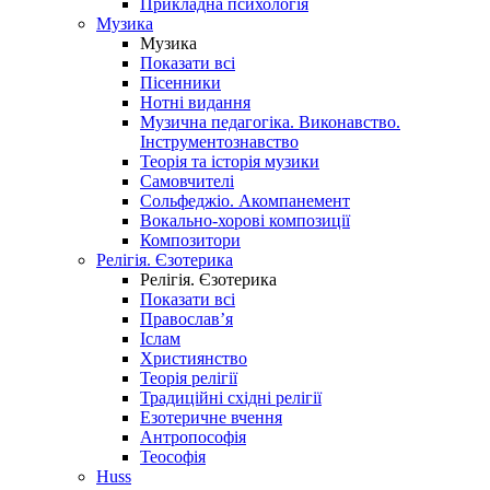
Прикладна психологія
Музика
Музика
Показати всі
Пісенники
Нотні видання
Музична педагогіка. Виконавство.
Інструментознавство
Теорія та історія музики
Самовчителі
Сольфеджіо. Акомпанемент
Вокально-хорові композиції
Композитори
Релігія. Єзотерика
Релігія. Єзотерика
Показати всі
Православ’я
Іслам
Християнство
Теорія релігії
Традиційні східні релігії
Езотеричне вчення
Антропософія
Теософія
Huss