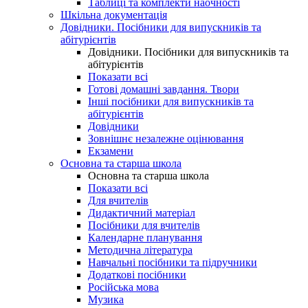
Таблиці та комплекти наочності
Шкільна документація
Довідники. Посібники для випускників та
абітурієнтів
Довідники. Посібники для випускників та
абітурієнтів
Показати всі
Готові домашні завдання. Твори
Інші посібники для випускників та
абітурієнтів
Довідники
Зовнішнє незалежне оцінювання
Екзамени
Основна та старша школа
Основна та старша школа
Показати всі
Для вчителів
Дидактичний матеріал
Посібники для вчителів
Календарне планування
Методична література
Навчальні посібники та підручники
Додаткові посібники
Російська мова
Музика