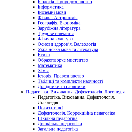
Біологія. Природознавство
Інформатика
Іноземні мови
Фізика. Астрономія
Географія. Економіка
Зарубіжна література
Трудове навчання
Фізична культура
Основи здоров’я. Валеологія
Українська мова та література
Етика
Образотворче мистецтво
Математика
Хімія
Історія. Правознавство
Таблиці та комплекти наочності
Довідники та словники
Педагогіка. Виховання. Дефектологія. Логопедія
Педагогіка. Виховання. Дефектологія.
Логопедія
Показати всі
Дефектологія. Коррекційна педагогіка
Шкільна педагогіка
Дошкільна педагогіка
Загальна педагогіка