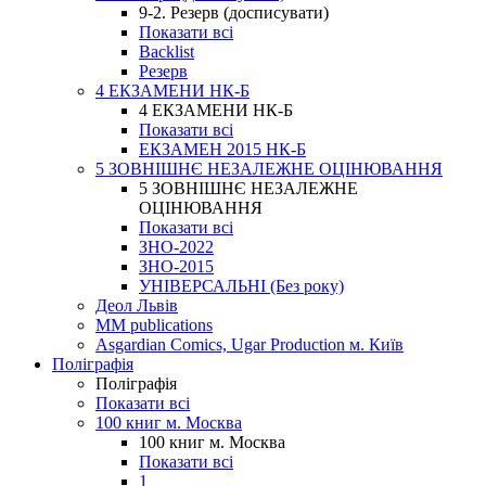
9-2. Резерв (досписувати)
Показати всі
Backlist
Резерв
4 ЕКЗАМЕНИ НК-Б
4 ЕКЗАМЕНИ НК-Б
Показати всі
ЕКЗАМЕН 2015 НК-Б
5 ЗОВНІШНЄ НЕЗАЛЕЖНЕ ОЦІНЮВАННЯ
5 ЗОВНІШНЄ НЕЗАЛЕЖНЕ
ОЦІНЮВАННЯ
Показати всі
ЗНО-2022
ЗНО-2015
УНІВЕРСАЛЬНІ (Без року)
Деол Львів
MM publications
Asgardian Comics, Ugar Production м. Київ
Поліграфія
Поліграфія
Показати всі
100 книг м. Москва
100 книг м. Москва
Показати всі
1