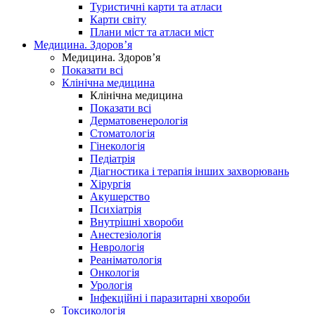
Туристичні карти та атласи
Карти світу
Плани міст та атласи міст
Медицина. Здоров’я
Медицина. Здоров’я
Показати всі
Клінічна медицина
Клінічна медицина
Показати всі
Дерматовенерологія
Стоматологія
Гінекологія
Педіатрія
Діагностика і терапія інших захворювань
Хірургія
Акушерство
Психіатрія
Внутрішні хвороби
Анестезіологія
Неврологія
Реаніматологія
Онкологія
Урологія
Інфекційні і паразитарні хвороби
Токсикологія