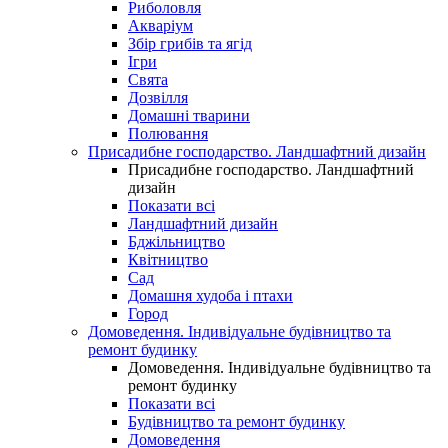
Риболовля
Акваріум
Збір грибів та ягід
Ігри
Свята
Дозвілля
Домашні тварини
Полювання
Присадибне господарство. Ландшафтний дизайн
Присадибне господарство. Ландшафтний
дизайн
Показати всі
Ландшафтний дизайн
Бджільництво
Квітництво
Сад
Домашня худоба і птахи
Город
Домоведення. Індивідуальне будівництво та
ремонт будинку
Домоведення. Індивідуальне будівництво та
ремонт будинку
Показати всі
Будівництво та ремонт будинку
Домоведення