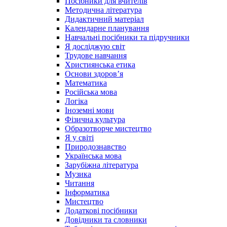
Посібники для вчителів
Методична література
Дидактичний матеріал
Календарне планування
Навчальні посібники та підручники
Я досліджую світ
Трудове навчання
Християнська етика
Основи здоров’я
Математика
Російська мова
Логіка
Іноземні мови
Фізична культура
Образотворче мистецтво
Я у світі
Природознавство
Українська мова
Зарубіжна література
Музика
Читання
Інформатика
Мистецтво
Додаткові посібники
Довідники та словники