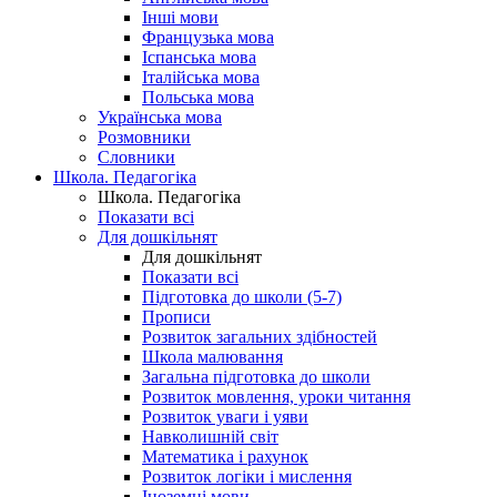
Інші мови
Французька мова
Іспанська мова
Італійська мова
Польська мова
Українська мова
Розмовники
Словники
Школа. Педагогіка
Школа. Педагогіка
Показати всі
Для дошкільнят
Для дошкільнят
Показати всі
Підготовка до школи (5-7)
Прописи
Розвиток загальних здібностей
Школа малювання
Загальна підготовка до школи
Розвиток мовлення, уроки читання
Розвиток уваги і уяви
Навколишній світ
Математика і рахунок
Розвиток логіки і мислення
Іноземні мови