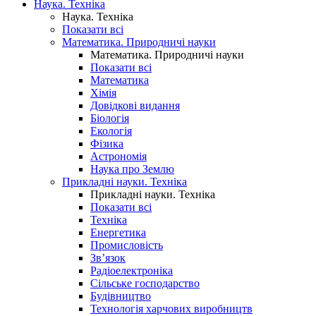
Наука. Техніка
Наука. Техніка
Показати всі
Математика. Природничі науки
Математика. Природничі науки
Показати всі
Математика
Хімія
Довідкові видання
Біологія
Екологія
Фізика
Астрономія
Наука про Землю
Прикладні науки. Техніка
Прикладні науки. Техніка
Показати всі
Техніка
Енергетика
Промисловість
Зв’язок
Радіоелектроніка
Сільське господарство
Будівництво
Технологія харчових виробництв