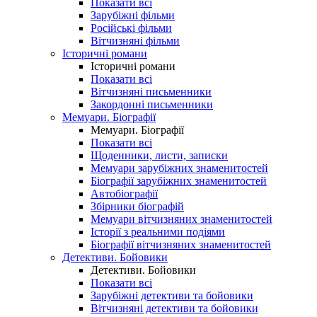
Показати всі
Зарубіжні фільми
Російські фільми
Вітчизняні фільми
Історичні романи
Історичні романи
Показати всі
Вітчизняні письменники
Закордонні письменники
Мемуари. Біографії
Мемуари. Біографії
Показати всі
Щоденники, листи, записки
Мемуари зарубіжних знаменитостей
Біографії зарубіжних знаменитостей
Автобіографії
Збірники біографій
Мемуари вітчизняних знаменитостей
Історії з реальними подіями
Біографії вітчизняних знаменитостей
Детективи. Бойовики
Детективи. Бойовики
Показати всі
Зарубіжні детективи та бойовики
Вітчизняні детективи та бойовики