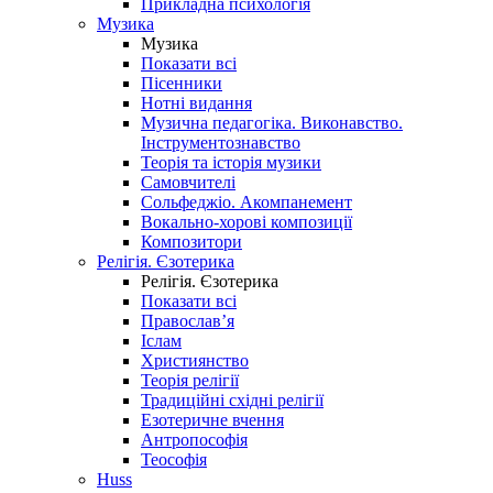
Прикладна психологія
Музика
Музика
Показати всі
Пісенники
Нотні видання
Музична педагогіка. Виконавство.
Інструментознавство
Теорія та історія музики
Самовчителі
Сольфеджіо. Акомпанемент
Вокально-хорові композиції
Композитори
Релігія. Єзотерика
Релігія. Єзотерика
Показати всі
Православ’я
Іслам
Християнство
Теорія релігії
Традиційні східні релігії
Езотеричне вчення
Антропософія
Теософія
Huss