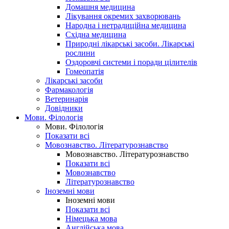
Домашня медицина
Лікування окремих захворювань
Народна і нетрадиційна медицина
Східна медицина
Природні лікарські засоби. Лікарські
рослини
Оздоровчі системи і поради цілителів
Гомеопатія
Лікарські засоби
Фармакологія
Ветеринарія
Довідники
Мови. Філологія
Мови. Філологія
Показати всі
Мовознавство. Літературознавство
Мовознавство. Літературознавство
Показати всі
Мовознавство
Літературознавство
Іноземні мови
Іноземні мови
Показати всі
Німецька мова
Англійська мова