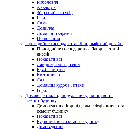
Риболовля
Акваріум
Збір грибів та ягід
Ігри
Свята
Дозвілля
Домашні тварини
Полювання
Присадибне господарство. Ландшафтний дизайн
Присадибне господарство. Ландшафтний
дизайн
Показати всі
Ландшафтний дизайн
Бджільництво
Квітництво
Сад
Домашня худоба і птахи
Город
Домоведення. Індивідуальне будівництво та
ремонт будинку
Домоведення. Індивідуальне будівництво та
ремонт будинку
Показати всі
Будівництво та ремонт будинку
Домоведення