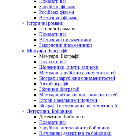
Показати всі
Зарубіжні фільми
Російські фільми
Вітчизняні фільми
Історичні романи
Історичні романи
Показати всі
Вітчизняні письменники
Закордонні письменники
Мемуари. Біографії
Мемуари. Біографії
Показати всі
Щоденники, листи, записки
Мемуари зарубіжних знаменитостей
Біографії зарубіжних знаменитостей
Автобіографії
Збірники біографій
Мемуари вітчизняних знаменитостей
Історії з реальними подіями
Біографії вітчизняних знаменитостей
Детективи. Бойовики
Детективи. Бойовики
Показати всі
Зарубіжні детективи та бойовики
Вітчизняні детективи та бойовики