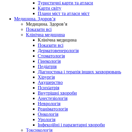
Туристичні карти та атласи
Карти світу
Плани міст та атласи міст
Медицина. Здоров’я
Медицина. Здоров’я
Показати всі
Клінічна медицина
Клінічна медицина
Показати всі
Дерматовенерологія
Стоматологія
Гінекологія
Педіатрія
Діагностика і терапія інших захворювань
Хірургія
Акушерство
Психіатрія
Внутрішні хвороби
Анестезіологія
Неврологія
Реаніматологія
Онкологія
Урологія
Інфекційні і паразитарні хвороби
Токсикологія