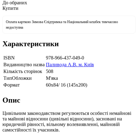
До обраних
Купити
Оплата карткою Зимова Єпідтримка та Національний кешбек тимчасово
недоступна
Характеристики
ISBN
978-966-437-049-0
Видавництво назва
Паливода А.В. м. Київ
Кількість сторінок
508
ТипОбложки
М'яка
Формат
60х84/ 16 (145х200)
Опис
Цивільним законодавством регулюються особисті немайнові
та майнові відносини (цивільні відносини), засновані на
юридичній рівності, вільному волевиявленні, майновій
самостійності їх учасників.