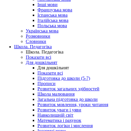
Інші мови
Французька мова
Іспанська мова
Італійська мова
Польська мова
Українська мова
Розмовники
Словники
Школа. Педагогіка
Школа. Педагогіка
Показати всі
Для дошкільнят
Для дошкільнят
Показати всі
Підготовка до школи (5-7)
Прописи
Розвиток загальних здібностей
Школа малювання
Загальна підготовка до школи
Розвиток мовлення, уроки читання
Розвиток уваги і уяви
Навколишній світ
Математика і рахунок
Розвиток логіки і мислення
Іноземні мови