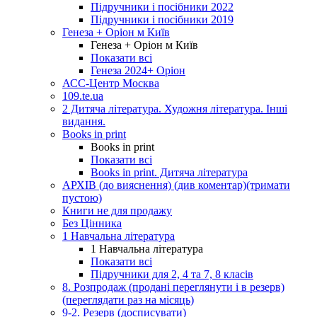
Підручники і посібники 2022
Підручники і посібники 2019
Генеза + Оріон м Київ
Генеза + Оріон м Київ
Показати всі
Генеза 2024+ Оріон
АСС-Центр Москва
109.te.ua
2 Дитяча література. Художня література. Інші
видання.
Books in print
Books in print
Показати всі
Books in print. Дитяча література
АРХІВ (до вияснення) (див коментар)(тримати
пустою)
Книги не для продажу
Без Цінника
1 Навчальна література
1 Навчальна література
Показати всі
Підручники для 2, 4 та 7, 8 класів
8. Розпродаж (продані переглянути і в резерв)
(переглядати раз на місяць)
9-2. Резерв (досписувати)