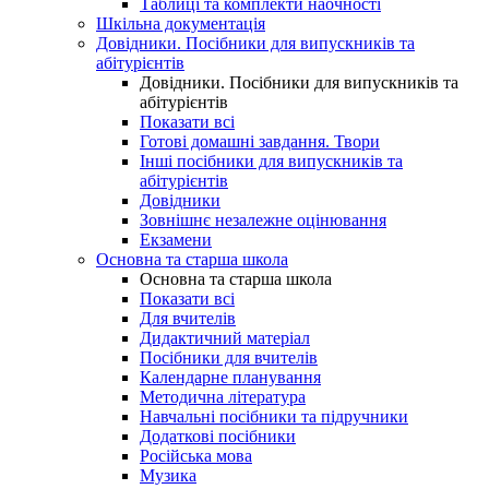
Таблиці та комплекти наочності
Шкільна документація
Довідники. Посібники для випускників та
абітурієнтів
Довідники. Посібники для випускників та
абітурієнтів
Показати всі
Готові домашні завдання. Твори
Інші посібники для випускників та
абітурієнтів
Довідники
Зовнішнє незалежне оцінювання
Екзамени
Основна та старша школа
Основна та старша школа
Показати всі
Для вчителів
Дидактичний матеріал
Посібники для вчителів
Календарне планування
Методична література
Навчальні посібники та підручники
Додаткові посібники
Російська мова
Музика