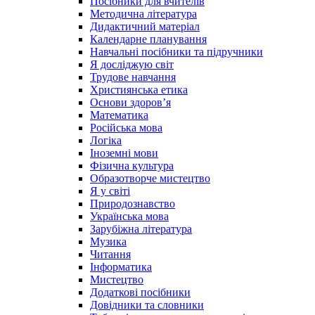
Посібники для вчителів
Методична література
Дидактичний матеріал
Календарне планування
Навчальні посібники та підручники
Я досліджую світ
Трудове навчання
Християнська етика
Основи здоров’я
Математика
Російська мова
Логіка
Іноземні мови
Фізична культура
Образотворче мистецтво
Я у світі
Природознавство
Українська мова
Зарубіжна література
Музика
Читання
Інформатика
Мистецтво
Додаткові посібники
Довідники та словники