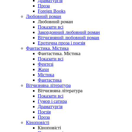
Драматургія
Проза
Foreign Books
Любовний роман
Любовний роман
Показати всі
Закордонний любовний роман
Вітчизняний любовний роман
Еротична проза і поезія
Фантастика. Містика
Фантастика. Містика
Показати всі
Фентезі
Жахи
Містика
Фантастика
Вітчизняна література
Вітчизняна література
Показати всі
Гумор і сатира
Драматургія
Поезія
Проза
Кіноповісті
Кіноповісті