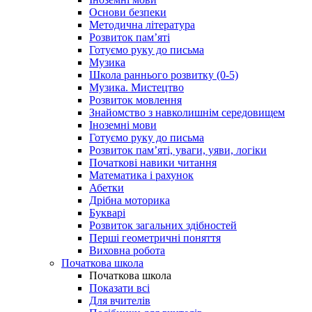
Основи безпеки
Методична література
Розвиток пам’яті
Готуємо руку до письма
Музика
Школа раннього розвитку (0-5)
Музика. Мистецтво
Розвиток мовлення
Знайомство з навколишнім середовищем
Іноземні мови
Готуємо руку до письма
Розвиток пам’яті, уваги, уяви, логіки
Початкові навики читання
Математика і рахунок
Абетки
Дрібна моторика
Букварі
Розвиток загальних здібностей
Перші геометричні поняття
Виховна робота
Початкова школа
Початкова школа
Показати всі
Для вчителів