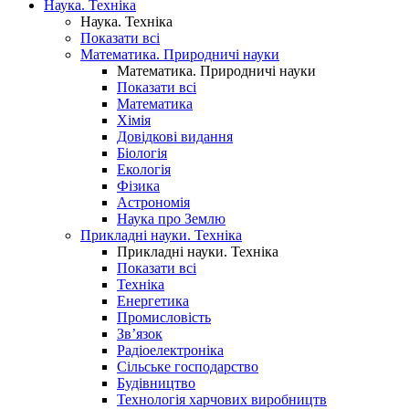
Наука. Техніка
Наука. Техніка
Показати всі
Математика. Природничі науки
Математика. Природничі науки
Показати всі
Математика
Хімія
Довідкові видання
Біологія
Екологія
Фізика
Астрономія
Наука про Землю
Прикладні науки. Техніка
Прикладні науки. Техніка
Показати всі
Техніка
Енергетика
Промисловість
Зв’язок
Радіоелектроніка
Сільське господарство
Будівництво
Технологія харчових виробництв