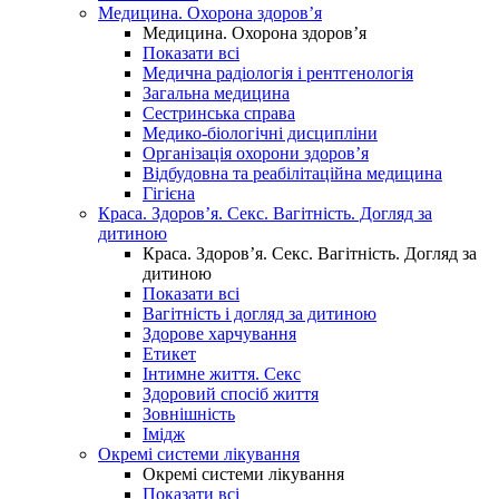
Медицина. Охорона здоров’я
Медицина. Охорона здоров’я
Показати всі
Медична радіологія і рентгенологія
Загальна медицина
Сестринська справа
Медико-біологічні дисципліни
Організація охорони здоров’я
Відбудовна та реабілітаційна медицина
Гігієна
Краса. Здоров’я. Секс. Вагітність. Догляд за
дитиною
Краса. Здоров’я. Секс. Вагітність. Догляд за
дитиною
Показати всі
Вагітність і догляд за дитиною
Здорове харчування
Етикет
Інтимне життя. Секс
Здоровий спосіб життя
Зовнішність
Імідж
Окремі системи лікування
Окремі системи лікування
Показати всі