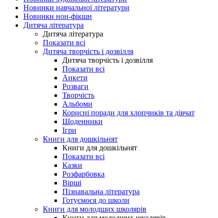
Новинки навчальної літератури
Новинки нон-фікшн
Дитяча література
Дитяча література
Показати всі
Дитяча творчість і дозвілля
Дитяча творчість і дозвілля
Показати всі
Анкети
Розваги
Творчість
Альбоми
Корисні поради для хлопчиків та дівчат
Щоденники
Ігри
Книги для дошкільнят
Книги для дошкільнят
Показати всі
Казки
Розфарбовка
Вірші
Пізнавальна література
Готуємося до школи
Книги для молодших школярів
Книги для молодших школярів