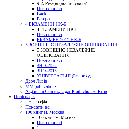
9-2. Резерв (досписувати)
Показати всі
Backlist
Резерв
4 ЕКЗАМЕНИ НК-Б
4 ЕКЗАМЕНИ НК-Б
Показати всі
ЕКЗАМЕН 2015 НК-Б
5 ЗОВНІШНЄ НЕЗАЛЕЖНЕ ОЦІНЮВАННЯ
5 ЗОВНІШНЄ НЕЗАЛЕЖНЕ
ОЦІНЮВАННЯ
Показати всі
ЗНО-2022
ЗНО-2015
УНІВЕРСАЛЬНІ (Без року)
Деол Львів
MM publications
Asgardian Comics, Ugar Production м. Київ
Поліграфія
Поліграфія
Показати всі
100 книг м. Москва
100 книг м. Москва
Показати всі
1