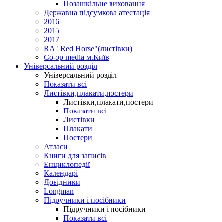
Позашкільне виховання
Державна підсумкова атестація
2016
2015
2017
RA" Red Horse"(листівки)
Co-op media м.Київ
Універсальний розділ
Універсальний розділ
Показати всі
Листівки,плакати,постери
Листівки,плакати,постери
Показати всі
Листівки
Плакати
Постери
Атласи
Книги для записів
Енциклопедії
Календарі
Довідники
Longman
Підручники і посібники
Підручники і посібники
Показати всі