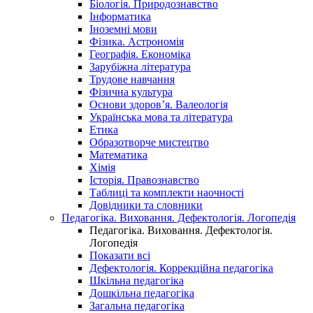
Біологія. Природознавство
Інформатика
Іноземні мови
Фізика. Астрономія
Географія. Економіка
Зарубіжна література
Трудове навчання
Фізична культура
Основи здоров’я. Валеологія
Українська мова та література
Етика
Образотворче мистецтво
Математика
Хімія
Історія. Правознавство
Таблиці та комплекти наочності
Довідники та словники
Педагогіка. Виховання. Дефектологія. Логопедія
Педагогіка. Виховання. Дефектологія.
Логопедія
Показати всі
Дефектологія. Коррекційна педагогіка
Шкільна педагогіка
Дошкільна педагогіка
Загальна педагогіка