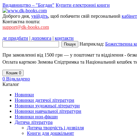
Видавництво – "Богдан"
Купити електронні книги
Доброго дня,
увійдіть
, щоб побачити свій персональний
кабінет
Контактна пошта:
support@dk-books.com
де придбати
|
допомога
|
контакти
Наприклад:
Божественна к
При замовленні від 1500 грн — у поштомат та відділення - без
Оплата карткою Зимова Єпідтримка та Національний кешбек т
Кошик
0
0
Відкладено
Каталог
Новинки
Новинки дитячої літератури
Новинки художньої літератури
Новинки навчальної літератури
Новинки нон-фікшн
Дитяча література
Дитяча творчість і дозвілля
Книги для дошкільнят