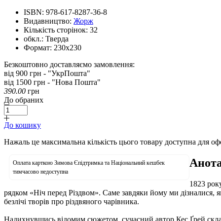
ISBN:
978-617-8287-36-8
Видавництво:
Жорж
Кількість сторінок:
32
обкл.:
Тверда
Формат:
230х230
Безкоштовно доставляємо замовлення:
від 900 грн - "УкрПошта"
від 1500 грн - "Нова Пошта"
390.00
грн
До обраних
До кошику
Нажаль це максимальна кількість цього товару доступна для о
Анота
Оплата карткою Зимова Єпідтримка та Національний кешбек
тимчасово недоступна
1823 рок
рядком «Ніч перед Різдвом». Саме завдяки йому ми дізналися, як
безлічі творів про різдвяного чарівника.
Надихнувшись відомим сюжетом, сучасний автор Кес Ґрей склав