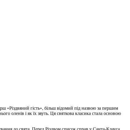
ш «Різдвяний гість», більш відомий під назвою за першим
ого оленів і як їх звуть. Ця святкова класика стала основою
ання до свята. Перед Різдвом список справ у Санта-Клауса