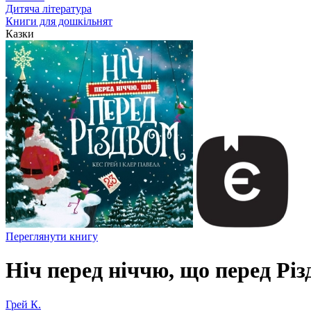
Дитяча література
Книги для дошкільнят
Казки
Переглянути книгу
Ніч перед ніччю, що перед Рі
Грей К.