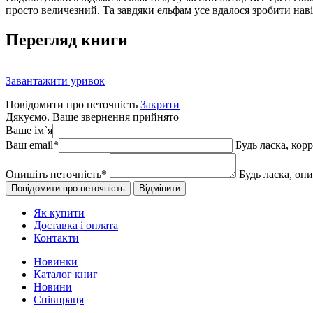
просто величезний. Та завдяки ельфам усе вдалося зробити нав
Перегляд книги
Завантажити уривок
Повідомити про неточність
Закрити
Дякуємо. Ваше звернення прийнято
Ваше ім`я
Ваш email
*
Будь ласка, кор
Опишіть неточність
*
Будь ласка, оп
Як купити
Доставка і оплата
Контакти
Новинки
Каталог книг
Новини
Співпраця