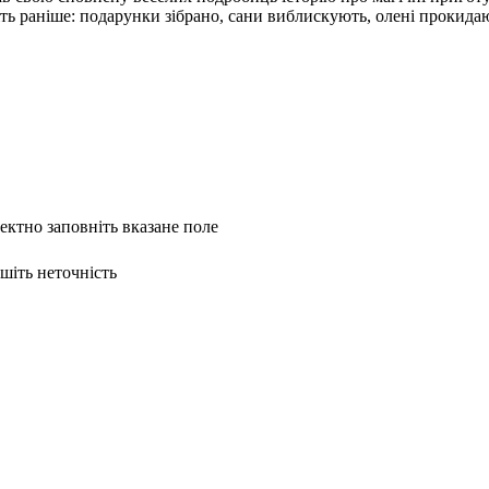
іть раніше: подарунки зібрано, сани виблискують, олені прокид
ректно заповніть вказане поле
ишіть неточність