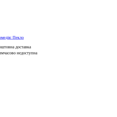
омедія: Пекло
коштовна доставка
имчасово недоступна