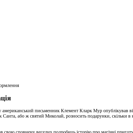
формлення
ція
у американський письменник Клемент Кларк Мур опублікував вір
 Санта, або ж святий Миколай, розносить подарунки, скільки в нь
 свою сповнену веселих подробиць історію про магічні приготув