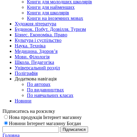
Книги для молодших школярів
Книги для найменших
Книги для школярів
Книги на іноземних мовах
Художня література
Будинок. Побут. Дозвілля. Туризм
Бізнес. Економіка. Право
Культура і суспільство
Наука. Техніка
Медицина. Здоров’я
Мови. Філологія
Школа. Педагогіка
Універсальний розділ
Поліграфія
Додаткова навігація
По авторах
По видавництвах
По навчальних класах
Новини
Підписатись на розсилку
Нова продукція Інтернет магазину
Новини Інтернет магазину Богдан
Головна