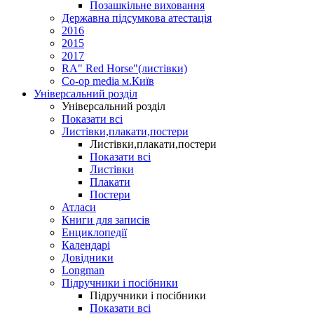
Позашкільне виховання
Державна підсумкова атестація
2016
2015
2017
RA" Red Horse"(листівки)
Co-op media м.Київ
Універсальний розділ
Універсальний розділ
Показати всі
Листівки,плакати,постери
Листівки,плакати,постери
Показати всі
Листівки
Плакати
Постери
Атласи
Книги для записів
Енциклопедії
Календарі
Довідники
Longman
Підручники і посібники
Підручники і посібники
Показати всі