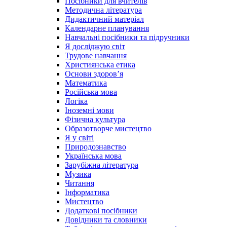
Посібники для вчителів
Методична література
Дидактичний матеріал
Календарне планування
Навчальні посібники та підручники
Я досліджую світ
Трудове навчання
Християнська етика
Основи здоров’я
Математика
Російська мова
Логіка
Іноземні мови
Фізична культура
Образотворче мистецтво
Я у світі
Природознавство
Українська мова
Зарубіжна література
Музика
Читання
Інформатика
Мистецтво
Додаткові посібники
Довідники та словники