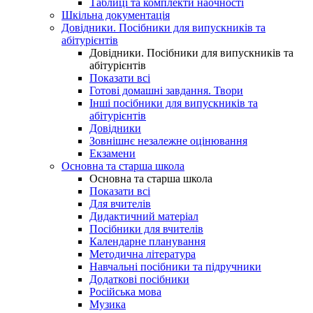
Таблиці та комплекти наочності
Шкільна документація
Довідники. Посібники для випускників та
абітурієнтів
Довідники. Посібники для випускників та
абітурієнтів
Показати всі
Готові домашні завдання. Твори
Інші посібники для випускників та
абітурієнтів
Довідники
Зовнішнє незалежне оцінювання
Екзамени
Основна та старша школа
Основна та старша школа
Показати всі
Для вчителів
Дидактичний матеріал
Посібники для вчителів
Календарне планування
Методична література
Навчальні посібники та підручники
Додаткові посібники
Російська мова
Музика