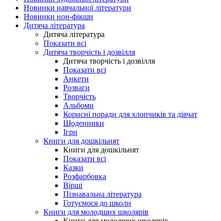
Новинки навчальної літератури
Новинки нон-фікшн
Дитяча література
Дитяча література
Показати всі
Дитяча творчість і дозвілля
Дитяча творчість і дозвілля
Показати всі
Анкети
Розваги
Творчість
Альбоми
Корисні поради для хлопчиків та дівчат
Щоденники
Ігри
Книги для дошкільнят
Книги для дошкільнят
Показати всі
Казки
Розфарбовка
Вірші
Пізнавальна література
Готуємося до школи
Книги для молодших школярів
Книги для молодших школярів