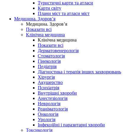
Туристичні карти та атласи
Карти світу
Плани міст та атласи міст
Медицина. Здоров’я
Медицина. Здоров’я
Показати всі
Клінічна медицина
Клінічна медицина
Показати всі
Дерматовенерологія
Стоматологія
Гінекологія
Педіатрія
Діагностика і терапія інших захворювань
Хірургія
Акушерство
Психіатрія
Внутрішні хвороби
Анестезіологія
Неврологія
Реаніматологія
Онкологія
Урологія
Інфекційні і паразитарні хвороби
Токсикологія