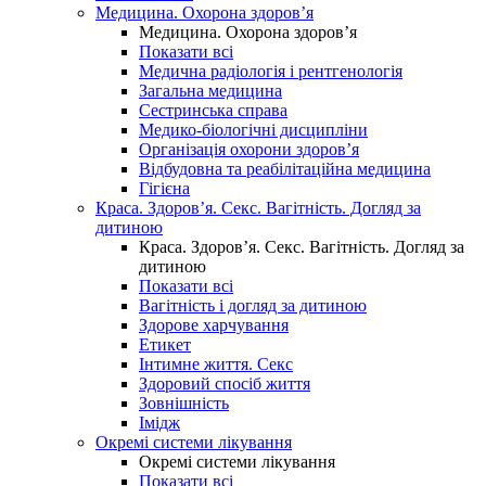
Медицина. Охорона здоров’я
Медицина. Охорона здоров’я
Показати всі
Медична радіологія і рентгенологія
Загальна медицина
Сестринська справа
Медико-біологічні дисципліни
Організація охорони здоров’я
Відбудовна та реабілітаційна медицина
Гігієна
Краса. Здоров’я. Секс. Вагітність. Догляд за
дитиною
Краса. Здоров’я. Секс. Вагітність. Догляд за
дитиною
Показати всі
Вагітність і догляд за дитиною
Здорове харчування
Етикет
Інтимне життя. Секс
Здоровий спосіб життя
Зовнішність
Імідж
Окремі системи лікування
Окремі системи лікування
Показати всі