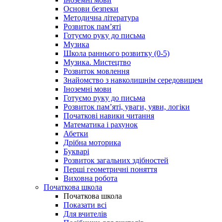
Основи безпеки
Методична література
Розвиток пам’яті
Готуємо руку до письма
Музика
Школа раннього розвитку (0-5)
Музика. Мистецтво
Розвиток мовлення
Знайомство з навколишнім середовищем
Іноземні мови
Готуємо руку до письма
Розвиток пам’яті, уваги, уяви, логіки
Початкові навики читання
Математика і рахунок
Абетки
Дрібна моторика
Букварі
Розвиток загальних здібностей
Перші геометричні поняття
Виховна робота
Початкова школа
Початкова школа
Показати всі
Для вчителів