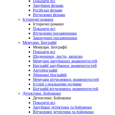
Показати всі
Зарубіжні фільми
Російські фільми
Вітчизняні фільми
Історичні романи
Історичні романи
Показати всі
Вітчизняні письменники
Закордонні письменники
Мемуари. Біографії
Мемуари. Біографії
Показати всі
Щоденники, листи, записки
Мемуари зарубіжних знаменитостей
Біографії зарубіжних знаменитостей
Автобіографії
Збірники біографій
Мемуари вітчизняних знаменитостей
Історії з реальними подіями
Біографії вітчизняних знаменитостей
Детективи. Бойовики
Детективи. Бойовики
Показати всі
Зарубіжні детективи та бойовики
Вітчизняні детективи та бойовики