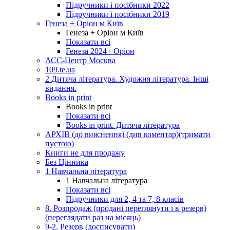
Підручники і посібники 2022
Підручники і посібники 2019
Генеза + Оріон м Київ
Генеза + Оріон м Київ
Показати всі
Генеза 2024+ Оріон
АСС-Центр Москва
109.te.ua
2 Дитяча література. Художня література. Інші
видання.
Books in print
Books in print
Показати всі
Books in print. Дитяча література
АРХІВ (до вияснення) (див коментар)(тримати
пустою)
Книги не для продажу
Без Цінника
1 Навчальна література
1 Навчальна література
Показати всі
Підручники для 2, 4 та 7, 8 класів
8. Розпродаж (продані переглянути і в резерв)
(переглядати раз на місяць)
9-2. Резерв (досписувати)