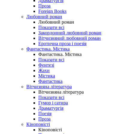
Драматургія
Проза
Foreign Books
Любовний роман
Любовний роман
Показати всі
Закордонний любовний роман
Вітчизняний любовний роман
Еротична проза і поезія
Фантастика. Містика
Фантастика. Містика
Показати всі
Фентезі
Жахи
Містика
Фантастика
Вітчизняна література
Вітчизняна література
Показати всі
Гумор і сатира
Драматургія
Поезія
Проза
Кіноповісті
Кіноповісті