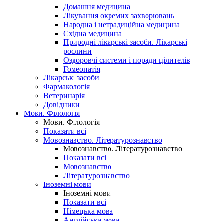
Домашня медицина
Лікування окремих захворювань
Народна і нетрадиційна медицина
Східна медицина
Природні лікарські засоби. Лікарські
рослини
Оздоровчі системи і поради цілителів
Гомеопатія
Лікарські засоби
Фармакологія
Ветеринарія
Довідники
Мови. Філологія
Мови. Філологія
Показати всі
Мовознавство. Літературознавство
Мовознавство. Літературознавство
Показати всі
Мовознавство
Літературознавство
Іноземні мови
Іноземні мови
Показати всі
Німецька мова
Англійська мова