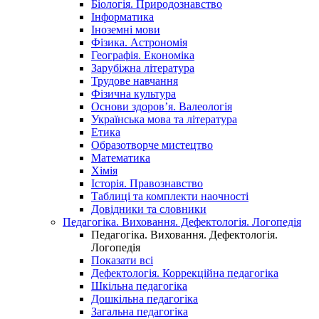
Біологія. Природознавство
Інформатика
Іноземні мови
Фізика. Астрономія
Географія. Економіка
Зарубіжна література
Трудове навчання
Фізична культура
Основи здоров’я. Валеологія
Українська мова та література
Етика
Образотворче мистецтво
Математика
Хімія
Історія. Правознавство
Таблиці та комплекти наочності
Довідники та словники
Педагогіка. Виховання. Дефектологія. Логопедія
Педагогіка. Виховання. Дефектологія.
Логопедія
Показати всі
Дефектологія. Коррекційна педагогіка
Шкільна педагогіка
Дошкільна педагогіка
Загальна педагогіка