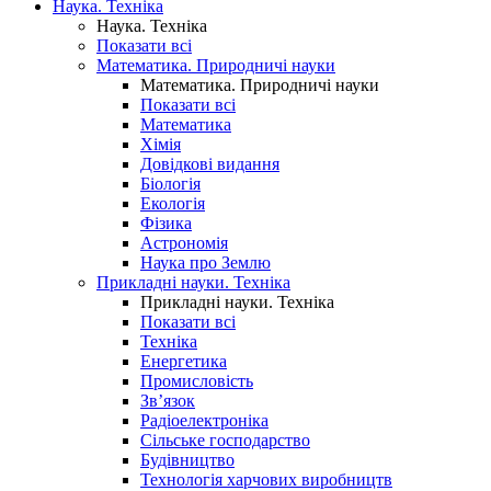
Наука. Техніка
Наука. Техніка
Показати всі
Математика. Природничі науки
Математика. Природничі науки
Показати всі
Математика
Хімія
Довідкові видання
Біологія
Екологія
Фізика
Астрономія
Наука про Землю
Прикладні науки. Техніка
Прикладні науки. Техніка
Показати всі
Техніка
Енергетика
Промисловість
Зв’язок
Радіоелектроніка
Сільське господарство
Будівництво
Технологія харчових виробництв