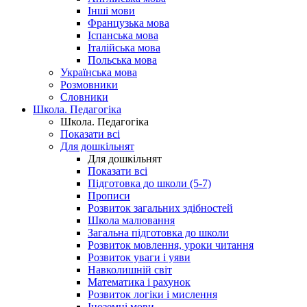
Інші мови
Французька мова
Іспанська мова
Італійська мова
Польська мова
Українська мова
Розмовники
Словники
Школа. Педагогіка
Школа. Педагогіка
Показати всі
Для дошкільнят
Для дошкільнят
Показати всі
Підготовка до школи (5-7)
Прописи
Розвиток загальних здібностей
Школа малювання
Загальна підготовка до школи
Розвиток мовлення, уроки читання
Розвиток уваги і уяви
Навколишній світ
Математика і рахунок
Розвиток логіки і мислення
Іноземні мови