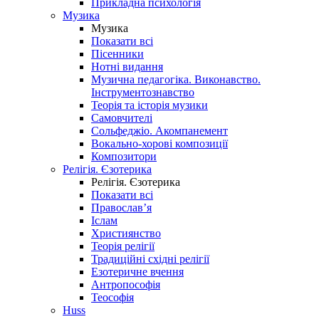
Прикладна психологія
Музика
Музика
Показати всі
Пісенники
Нотні видання
Музична педагогіка. Виконавство.
Інструментознавство
Теорія та історія музики
Самовчителі
Сольфеджіо. Акомпанемент
Вокально-хорові композиції
Композитори
Релігія. Єзотерика
Релігія. Єзотерика
Показати всі
Православ’я
Іслам
Християнство
Теорія релігії
Традиційні східні релігії
Езотеричне вчення
Антропософія
Теософія
Huss