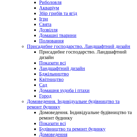
Риболовля
Акваріум
Збір грибів та ягід
Ігри
Свята
Дозвілля
Домашні тварини
Полювання
Присадибне господарство. Ландшафтний дизайн
Присадибне господарство. Ландшафтний
дизайн
Показати всі
Ландшафтний дизайн
Бджільництво
Квітництво
Сад
Домашня худоба і птахи
Город
Домоведення. Індивідуальне будівництво та
ремонт будинку
Домоведення. Індивідуальне будівництво та
ремонт будинку
Показати всі
Будівництво та ремонт будинку
Домоведення