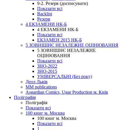
9-2. Резерв (досписувати)
Показати всі
Backlist
Резерв
4 ЕКЗАМЕНИ НК-Б
4 ЕКЗАМЕНИ НК-Б
Показати всі
ЕКЗАМЕН 2015 НК-Б
5 ЗОВНІШНЄ НЕЗАЛЕЖНЕ ОЦІНЮВАННЯ
5 ЗОВНІШНЄ НЕЗАЛЕЖНЕ
ОЦІНЮВАННЯ
Показати всі
ЗНО-2022
ЗНО-2015
УНІВЕРСАЛЬНІ (Без року)
Деол Львів
MM publications
Asgardian Comics, Ugar Production м. Київ
Поліграфія
Поліграфія
Показати всі
100 книг м. Москва
100 книг м. Москва
Показати всі
1