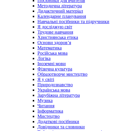
Посібники для вчителів
Методична література
Дидактичний матеріал
Календарне планування
Навчальні посібники та підручники
Я досліджую світ
Трудове навчання
Християнська етика
Основи здоров’я
Математика
Російська мова
Логіка
Іноземні мови
Фізична культура
Образотворче мистецтво
Я у світі
Природознавство
Українська мова
Зарубіжна література
Музика
Читання
Інформатика
Мистецтво
Додаткові посібники
Довідники та словники