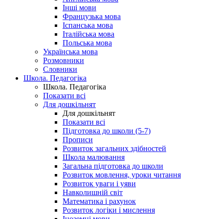
Інші мови
Французька мова
Іспанська мова
Італійська мова
Польська мова
Українська мова
Розмовники
Словники
Школа. Педагогіка
Школа. Педагогіка
Показати всі
Для дошкільнят
Для дошкільнят
Показати всі
Підготовка до школи (5-7)
Прописи
Розвиток загальних здібностей
Школа малювання
Загальна підготовка до школи
Розвиток мовлення, уроки читання
Розвиток уваги і уяви
Навколишній світ
Математика і рахунок
Розвиток логіки і мислення
Іноземні мови