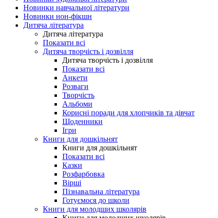
Новинки навчальної літератури
Новинки нон-фікшн
Дитяча література
Дитяча література
Показати всі
Дитяча творчість і дозвілля
Дитяча творчість і дозвілля
Показати всі
Анкети
Розваги
Творчість
Альбоми
Корисні поради для хлопчиків та дівчат
Щоденники
Ігри
Книги для дошкільнят
Книги для дошкільнят
Показати всі
Казки
Розфарбовка
Вірші
Пізнавальна література
Готуємося до школи
Книги для молодших школярів
Книги для молодших школярів