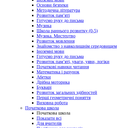
Основи безпеки
Методична література
Розвиток пам’яті
Готуємо руку до письма
Музика
Школа раннього розвитку (0-5)
Музика. Мистецтво
Розвиток мовлення
Знайомство з навколишнім середовищем
Іноземні мови
Готуємо руку до письма
Розвиток пам’яті, уваги, уяви, логіки
Початкові навики читання
Математика і рахунок
Абетки
Дрібна моторика
Букварі
Розвиток загальних здібностей
Перші геометричні поняття
Виховна робота
Початкова школа
Початкова школа
Показати всі
Для вчителів