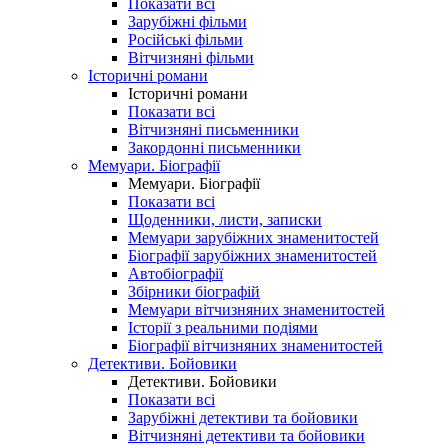
Показати всі
Зарубіжні фільми
Російські фільми
Вітчизняні фільми
Історичні романи
Історичні романи
Показати всі
Вітчизняні письменники
Закордонні письменники
Мемуари. Біографії
Мемуари. Біографії
Показати всі
Щоденники, листи, записки
Мемуари зарубіжних знаменитостей
Біографії зарубіжних знаменитостей
Автобіографії
Збірники біографій
Мемуари вітчизняних знаменитостей
Історії з реальними подіями
Біографії вітчизняних знаменитостей
Детективи. Бойовики
Детективи. Бойовики
Показати всі
Зарубіжні детективи та бойовики
Вітчизняні детективи та бойовики