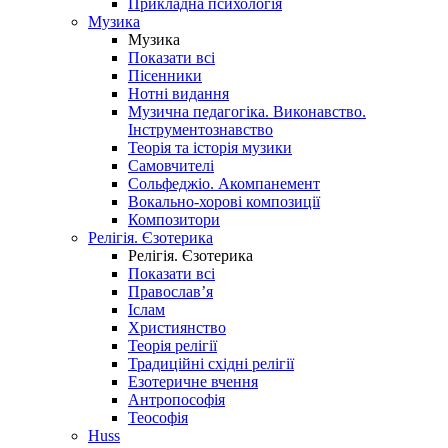
Прикладна психологія
Музика
Музика
Показати всі
Пісенники
Нотні видання
Музична педагогіка. Виконавство.
Інструментознавство
Теорія та історія музики
Самовчителі
Сольфеджіо. Акомпанемент
Вокально-хорові композиції
Композитори
Релігія. Єзотерика
Релігія. Єзотерика
Показати всі
Православ’я
Іслам
Християнство
Теорія релігії
Традиційні східні релігії
Езотеричне вчення
Антропософія
Теософія
Huss