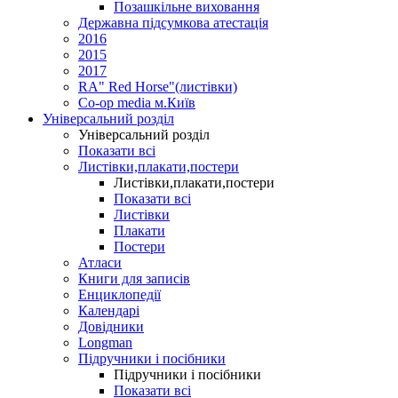
Позашкільне виховання
Державна підсумкова атестація
2016
2015
2017
RA" Red Horse"(листівки)
Co-op media м.Київ
Універсальний розділ
Універсальний розділ
Показати всі
Листівки,плакати,постери
Листівки,плакати,постери
Показати всі
Листівки
Плакати
Постери
Атласи
Книги для записів
Енциклопедії
Календарі
Довідники
Longman
Підручники і посібники
Підручники і посібники
Показати всі