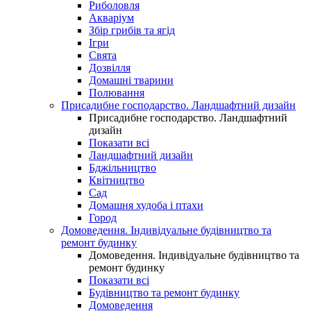
Риболовля
Акваріум
Збір грибів та ягід
Ігри
Свята
Дозвілля
Домашні тварини
Полювання
Присадибне господарство. Ландшафтний дизайн
Присадибне господарство. Ландшафтний
дизайн
Показати всі
Ландшафтний дизайн
Бджільництво
Квітництво
Сад
Домашня худоба і птахи
Город
Домоведення. Індивідуальне будівництво та
ремонт будинку
Домоведення. Індивідуальне будівництво та
ремонт будинку
Показати всі
Будівництво та ремонт будинку
Домоведення