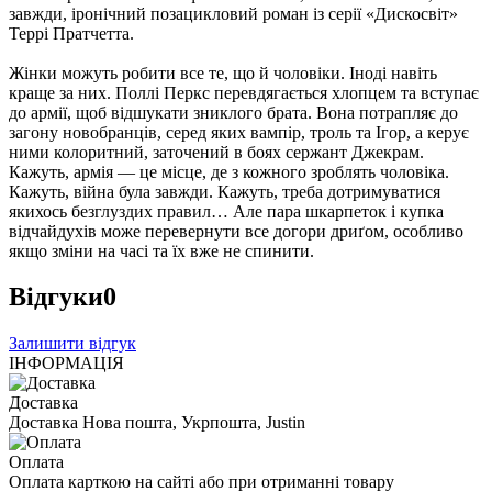
зав­жди, іронічний позацикловий роман із серії «Дискосвіт»
Террі Пратчетта.
Жінки можуть робити все те, що й чоловіки. Іноді навіть
краще за них. Поллі Перкс перевдягається хлопцем та вступає
до армії, щоб відшукати зниклого брата. Вона потрапляє до
загону новобранців, серед яких вампір, троль та Ігор, а керує
ними колоритний, заточений в боях сержант Джекрам.
Кажуть, армія — це місце, де з кожного зроблять чоловіка.
Кажуть, війна була завжди. Кажуть, треба дотримуватися
якихось безглуздих правил… Але пара шкарпеток і купка
відчайдухів може перевернути все догори дриґом, особливо
якщо зміни на часі та їх вже не спинити.
Відгуки
0
Залишити відгук
ІНФОРМАЦІЯ
Доставка
Доставка Нова пошта, Укрпошта, Justin
Оплата
Оплата карткою на сайті або при отриманні товару