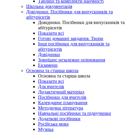
Таблиці та комплекти наочності
Шкільна документація
Довідники. Посібники для випускників та
абітурієнтів
Довідники. Посібники для випускників та
абітурієнтів
Показати всі
Готові домашні завдання. Твори
Інші посібники для випускників та
абітурієнтів
Довідники
Зовнішнє незалежне оцінювання
Екзамени
Основна та старша школа
Основна та старша школа
Показати всі
Для вчителів
Дидактичний матеріал
Посібники для вчителів
Календарне планування
Методична література
Навчальні посібники та підручники
Додаткові посібники
Російська мова
Музика