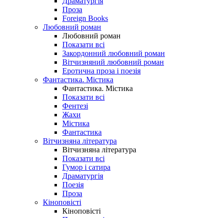
Драматургія
Проза
Foreign Books
Любовний роман
Любовний роман
Показати всі
Закордонний любовний роман
Вітчизняний любовний роман
Еротична проза і поезія
Фантастика. Містика
Фантастика. Містика
Показати всі
Фентезі
Жахи
Містика
Фантастика
Вітчизняна література
Вітчизняна література
Показати всі
Гумор і сатира
Драматургія
Поезія
Проза
Кіноповісті
Кіноповісті