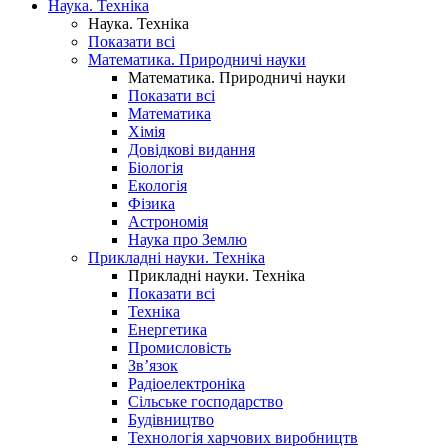
Наука. Техніка
Наука. Техніка
Показати всі
Математика. Природничі науки
Математика. Природничі науки
Показати всі
Математика
Хімія
Довідкові видання
Біологія
Екологія
Фізика
Астрономія
Наука про Землю
Прикладні науки. Техніка
Прикладні науки. Техніка
Показати всі
Техніка
Енергетика
Промисловість
Зв’язок
Радіоелектроніка
Сільське господарство
Будівництво
Технологія харчових виробництв