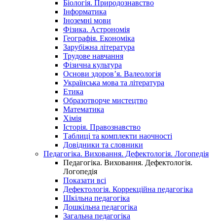
Біологія. Природознавство
Інформатика
Іноземні мови
Фізика. Астрономія
Географія. Економіка
Зарубіжна література
Трудове навчання
Фізична культура
Основи здоров’я. Валеологія
Українська мова та література
Етика
Образотворче мистецтво
Математика
Хімія
Історія. Правознавство
Таблиці та комплекти наочності
Довідники та словники
Педагогіка. Виховання. Дефектологія. Логопедія
Педагогіка. Виховання. Дефектологія.
Логопедія
Показати всі
Дефектологія. Коррекційна педагогіка
Шкільна педагогіка
Дошкільна педагогіка
Загальна педагогіка