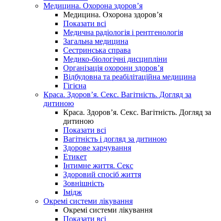
Медицина. Охорона здоров’я
Медицина. Охорона здоров’я
Показати всі
Медична радіологія і рентгенологія
Загальна медицина
Сестринська справа
Медико-біологічні дисципліни
Організація охорони здоров’я
Відбудовна та реабілітаційна медицина
Гігієна
Краса. Здоров’я. Секс. Вагітність. Догляд за
дитиною
Краса. Здоров’я. Секс. Вагітність. Догляд за
дитиною
Показати всі
Вагітність і догляд за дитиною
Здорове харчування
Етикет
Інтимне життя. Секс
Здоровий спосіб життя
Зовнішність
Імідж
Окремі системи лікування
Окремі системи лікування
Показати всі