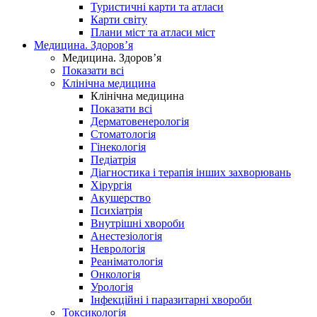
Туристичні карти та атласи
Карти світу
Плани міст та атласи міст
Медицина. Здоров’я
Медицина. Здоров’я
Показати всі
Клінічна медицина
Клінічна медицина
Показати всі
Дерматовенерологія
Стоматологія
Гінекологія
Педіатрія
Діагностика і терапія інших захворювань
Хірургія
Акушерство
Психіатрія
Внутрішні хвороби
Анестезіологія
Неврологія
Реаніматологія
Онкологія
Урологія
Інфекційні і паразитарні хвороби
Токсикологія