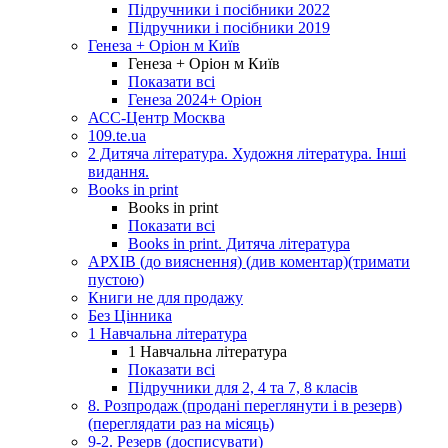
Підручники і посібники 2022
Підручники і посібники 2019
Генеза + Оріон м Київ
Генеза + Оріон м Київ
Показати всі
Генеза 2024+ Оріон
АСС-Центр Москва
109.te.ua
2 Дитяча література. Художня література. Інші
видання.
Books in print
Books in print
Показати всі
Books in print. Дитяча література
АРХІВ (до вияснення) (див коментар)(тримати
пустою)
Книги не для продажу
Без Цінника
1 Навчальна література
1 Навчальна література
Показати всі
Підручники для 2, 4 та 7, 8 класів
8. Розпродаж (продані переглянути і в резерв)
(переглядати раз на місяць)
9-2. Резерв (досписувати)