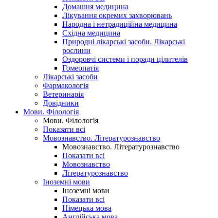
Домашня медицина
Лікування окремих захворювань
Народна і нетрадиційна медицина
Східна медицина
Природні лікарські засоби. Лікарські
рослини
Оздоровчі системи і поради цілителів
Гомеопатія
Лікарські засоби
Фармакологія
Ветеринарія
Довідники
Мови. Філологія
Мови. Філологія
Показати всі
Мовознавство. Літературознавство
Мовознавство. Літературознавство
Показати всі
Мовознавство
Літературознавство
Іноземні мови
Іноземні мови
Показати всі
Німецька мова
Англійська мова