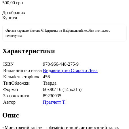
500
,00
грн
До обраних
Купити
Оплата карткою Зимова Єпідтримка та Національний кешбек тимчасово
недоступна
Характеристики
ISBN
978-966-448-275-9
Видавництво назва
Видавництво Старого Лева
Кількість сторінок
456
ТипОбложки
Тверда
Формат
60х90/ 16 (145х215)
Зразок книги
89230935
Автор
Пратчетт Т.
Опис
«Монстрячий загін» — феміністичний, антивоєнний та, як