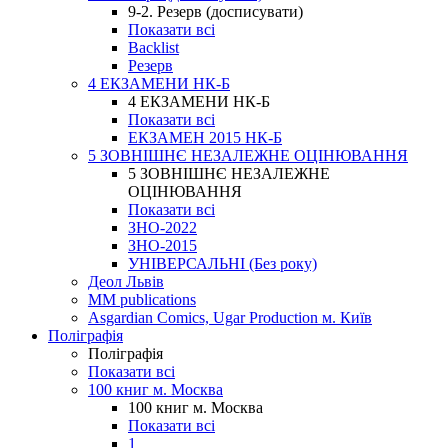
9-2. Резерв (досписувати)
Показати всі
Backlist
Резерв
4 ЕКЗАМЕНИ НК-Б
4 ЕКЗАМЕНИ НК-Б
Показати всі
ЕКЗАМЕН 2015 НК-Б
5 ЗОВНІШНЄ НЕЗАЛЕЖНЕ ОЦІНЮВАННЯ
5 ЗОВНІШНЄ НЕЗАЛЕЖНЕ
ОЦІНЮВАННЯ
Показати всі
ЗНО-2022
ЗНО-2015
УНІВЕРСАЛЬНІ (Без року)
Деол Львів
MM publications
Asgardian Comics, Ugar Production м. Київ
Поліграфія
Поліграфія
Показати всі
100 книг м. Москва
100 книг м. Москва
Показати всі
1