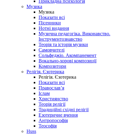
Прикладна психологія
Музика
Музика
Показати всі
Пісенники
Нотні видання
Музична педагогіка. Виконавство.
Інструментознавство
Теорія та історія музики
Самовчителі
Сольфеджіо. Акомпанемент
Вокально-хорові композиції
Композитори
Релігія. Єзотерика
Релігія. Єзотерика
Показати всі
Православ’я
Іслам
Християнство
Теорія релігії
Традиційні східні релігії
Езотеричне вчення
Антропософія
Теософія
Huss