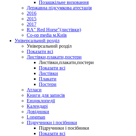
Позашкільне виховання
Державна підсумкова атестація
2016
2015
2017
RA" Red Horse"(листівки)
Co-op media м.Київ
Універсальний розділ
Універсальний розділ
Показати всі
Листівки,плакати,постери
Листівки,плакати,постери
Показати всі
Листівки
Плакати
Постери
Атласи
Книги для записів
Енциклопедії
Календарі
Довідники
Longman
Підручники і посібники
Підручники і посібники
Показати всі