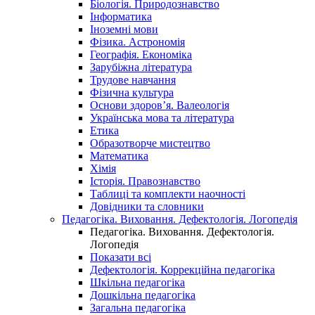
Біологія. Природознавство
Інформатика
Іноземні мови
Фізика. Астрономія
Географія. Економіка
Зарубіжна література
Трудове навчання
Фізична культура
Основи здоров’я. Валеологія
Українська мова та література
Етика
Образотворче мистецтво
Математика
Хімія
Історія. Правознавство
Таблиці та комплекти наочності
Довідники та словники
Педагогіка. Виховання. Дефектологія. Логопедія
Педагогіка. Виховання. Дефектологія.
Логопедія
Показати всі
Дефектологія. Коррекційна педагогіка
Шкільна педагогіка
Дошкільна педагогіка
Загальна педагогіка