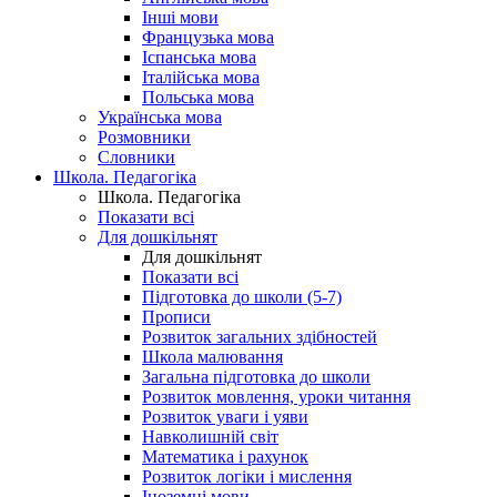
Інші мови
Французька мова
Іспанська мова
Італійська мова
Польська мова
Українська мова
Розмовники
Словники
Школа. Педагогіка
Школа. Педагогіка
Показати всі
Для дошкільнят
Для дошкільнят
Показати всі
Підготовка до школи (5-7)
Прописи
Розвиток загальних здібностей
Школа малювання
Загальна підготовка до школи
Розвиток мовлення, уроки читання
Розвиток уваги і уяви
Навколишній світ
Математика і рахунок
Розвиток логіки і мислення
Іноземні мови