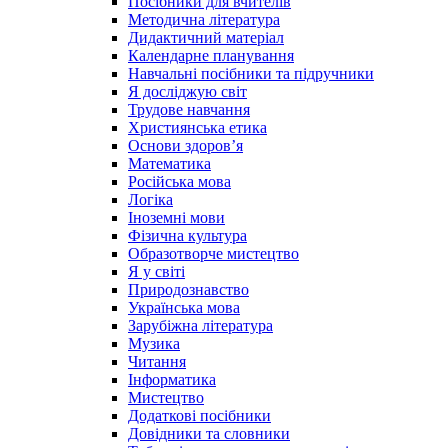
Посібники для вчителів
Методична література
Дидактичний матеріал
Календарне планування
Навчальні посібники та підручники
Я досліджую світ
Трудове навчання
Християнська етика
Основи здоров’я
Математика
Російська мова
Логіка
Іноземні мови
Фізична культура
Образотворче мистецтво
Я у світі
Природознавство
Українська мова
Зарубіжна література
Музика
Читання
Інформатика
Мистецтво
Додаткові посібники
Довідники та словники