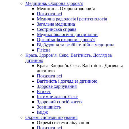
Медицина. Охорона здоров’я
Медицина. Охорона здоров’я
Показати всі
Медична радіологія і рентгенологія
Загальна медицина
Сестринська справа
Медико-біологічні дисципліни
Організація охорони здоров’я
Відбудовна та реабілітаційна медицина
Гігієна
Краса. Здоров’я. Секс. Вагітність. Догляд за
дитиною
Краса. Здоров’я. Секс. Вагітність. Догляд за
дитиною
Показати всі
Вагітність і догляд за дитиною
Здорове харчування
Етикет
Інтимне життя. Секс
Здоровий спосіб життя
Зовнішність
Імідж
Окремі системи лікування
Окремі системи лікування
Показати всі