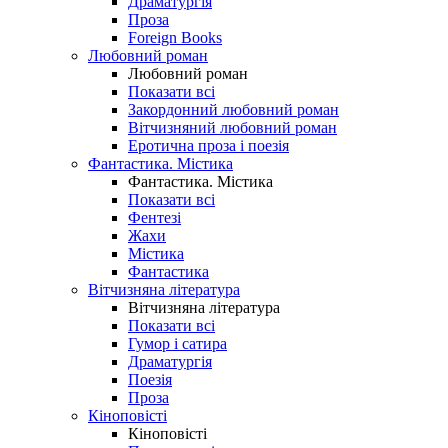
Драматургія
Проза
Foreign Books
Любовний роман
Любовний роман
Показати всі
Закордонний любовний роман
Вітчизняний любовний роман
Еротична проза і поезія
Фантастика. Містика
Фантастика. Містика
Показати всі
Фентезі
Жахи
Містика
Фантастика
Вітчизняна література
Вітчизняна література
Показати всі
Гумор і сатира
Драматургія
Поезія
Проза
Кіноповісті
Кіноповісті