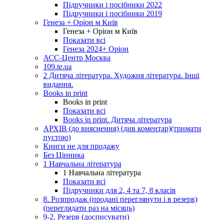
Підручники і посібники 2022
Підручники і посібники 2019
Генеза + Оріон м Київ
Генеза + Оріон м Київ
Показати всі
Генеза 2024+ Оріон
АСС-Центр Москва
109.te.ua
2 Дитяча література. Художня література. Інші
видання.
Books in print
Books in print
Показати всі
Books in print. Дитяча література
АРХІВ (до вияснення) (див коментар)(тримати
пустою)
Книги не для продажу
Без Цінника
1 Навчальна література
1 Навчальна література
Показати всі
Підручники для 2, 4 та 7, 8 класів
8. Розпродаж (продані переглянути і в резерв)
(переглядати раз на місяць)
9-2. Резерв (досписувати)