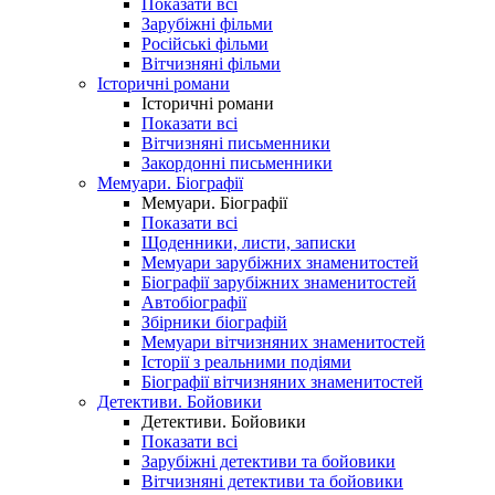
Показати всі
Зарубіжні фільми
Російські фільми
Вітчизняні фільми
Історичні романи
Історичні романи
Показати всі
Вітчизняні письменники
Закордонні письменники
Мемуари. Біографії
Мемуари. Біографії
Показати всі
Щоденники, листи, записки
Мемуари зарубіжних знаменитостей
Біографії зарубіжних знаменитостей
Автобіографії
Збірники біографій
Мемуари вітчизняних знаменитостей
Історії з реальними подіями
Біографії вітчизняних знаменитостей
Детективи. Бойовики
Детективи. Бойовики
Показати всі
Зарубіжні детективи та бойовики
Вітчизняні детективи та бойовики