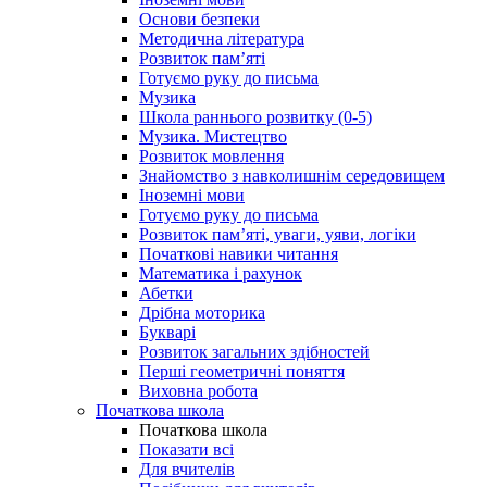
Основи безпеки
Методична література
Розвиток пам’яті
Готуємо руку до письма
Музика
Школа раннього розвитку (0-5)
Музика. Мистецтво
Розвиток мовлення
Знайомство з навколишнім середовищем
Іноземні мови
Готуємо руку до письма
Розвиток пам’яті, уваги, уяви, логіки
Початкові навики читання
Математика і рахунок
Абетки
Дрібна моторика
Букварі
Розвиток загальних здібностей
Перші геометричні поняття
Виховна робота
Початкова школа
Початкова школа
Показати всі
Для вчителів