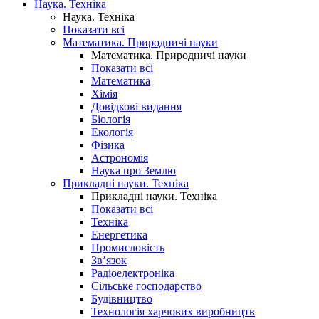
Наука. Техніка
Наука. Техніка
Показати всі
Математика. Природничі науки
Математика. Природничі науки
Показати всі
Математика
Хімія
Довідкові видання
Біологія
Екологія
Фізика
Астрономія
Наука про Землю
Прикладні науки. Техніка
Прикладні науки. Техніка
Показати всі
Техніка
Енергетика
Промисловість
Зв’язок
Радіоелектроніка
Сільське господарство
Будівництво
Технологія харчових виробництв