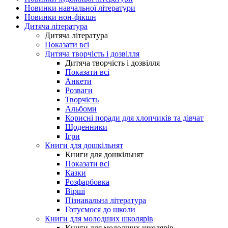
Новинки навчальної літератури
Новинки нон-фікшн
Дитяча література
Дитяча література
Показати всі
Дитяча творчість і дозвілля
Дитяча творчість і дозвілля
Показати всі
Анкети
Розваги
Творчість
Альбоми
Корисні поради для хлопчиків та дівчат
Щоденники
Ігри
Книги для дошкільнят
Книги для дошкільнят
Показати всі
Казки
Розфарбовка
Вірші
Пізнавальна література
Готуємося до школи
Книги для молодших школярів
Книги для молодших школярів