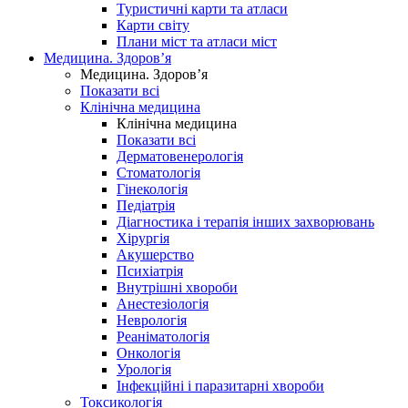
Туристичні карти та атласи
Карти світу
Плани міст та атласи міст
Медицина. Здоров’я
Медицина. Здоров’я
Показати всі
Клінічна медицина
Клінічна медицина
Показати всі
Дерматовенерологія
Стоматологія
Гінекологія
Педіатрія
Діагностика і терапія інших захворювань
Хірургія
Акушерство
Психіатрія
Внутрішні хвороби
Анестезіологія
Неврологія
Реаніматологія
Онкологія
Урологія
Інфекційні і паразитарні хвороби
Токсикологія