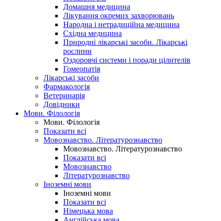
Домашня медицина
Лікування окремих захворювань
Народна і нетрадиційна медицина
Східна медицина
Природні лікарські засоби. Лікарські
рослини
Оздоровчі системи і поради цілителів
Гомеопатія
Лікарські засоби
Фармакологія
Ветеринарія
Довідники
Мови. Філологія
Мови. Філологія
Показати всі
Мовознавство. Літературознавство
Мовознавство. Літературознавство
Показати всі
Мовознавство
Літературознавство
Іноземні мови
Іноземні мови
Показати всі
Німецька мова
Англійська мова