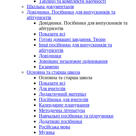
Таблиці та комплекти наочності
Шкільна документація
Довідники. Посібники для випускників та
абітурієнтів
Довідники. Посібники для випускників та
абітурієнтів
Показати всі
Готові домашні завдання. Твори
Інші посібники для випускників та
абітурієнтів
Довідники
Зовнішнє незалежне оцінювання
Екзамени
Основна та старша школа
Основна та старша школа
Показати всі
Для вчителів
Дидактичний матеріал
Посібники для вчителів
Календарне планування
Методична література
Навчальні посібники та підручники
Додаткові посібники
Російська мова
Музика