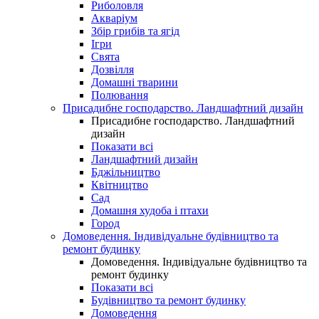
Риболовля
Акваріум
Збір грибів та ягід
Ігри
Свята
Дозвілля
Домашні тварини
Полювання
Присадибне господарство. Ландшафтний дизайн
Присадибне господарство. Ландшафтний
дизайн
Показати всі
Ландшафтний дизайн
Бджільництво
Квітництво
Сад
Домашня худоба і птахи
Город
Домоведення. Індивідуальне будівництво та
ремонт будинку
Домоведення. Індивідуальне будівництво та
ремонт будинку
Показати всі
Будівництво та ремонт будинку
Домоведення