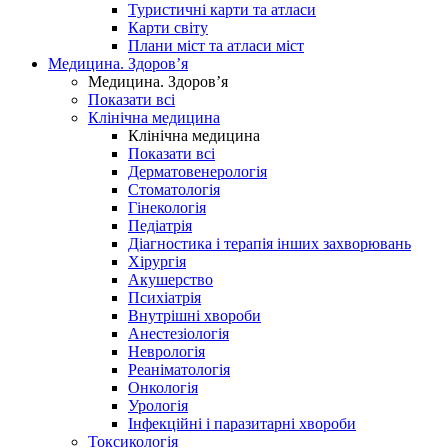
Туристичні карти та атласи
Карти світу
Плани міст та атласи міст
Медицина. Здоров’я
Медицина. Здоров’я
Показати всі
Клінічна медицина
Клінічна медицина
Показати всі
Дерматовенерологія
Стоматологія
Гінекологія
Педіатрія
Діагностика і терапія інших захворювань
Хірургія
Акушерство
Психіатрія
Внутрішні хвороби
Анестезіологія
Неврологія
Реаніматологія
Онкологія
Урологія
Інфекційні і паразитарні хвороби
Токсикологія