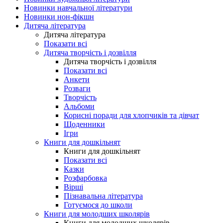
Новинки навчальної літератури
Новинки нон-фікшн
Дитяча література
Дитяча література
Показати всі
Дитяча творчість і дозвілля
Дитяча творчість і дозвілля
Показати всі
Анкети
Розваги
Творчість
Альбоми
Корисні поради для хлопчиків та дівчат
Щоденники
Ігри
Книги для дошкільнят
Книги для дошкільнят
Показати всі
Казки
Розфарбовка
Вірші
Пізнавальна література
Готуємося до школи
Книги для молодших школярів
Книги для молодших школярів