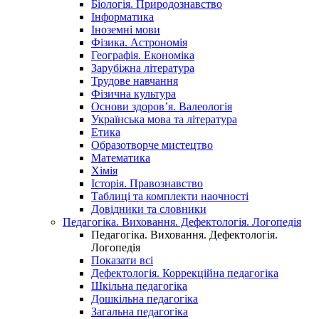
Біологія. Природознавство
Інформатика
Іноземні мови
Фізика. Астрономія
Географія. Економіка
Зарубіжна література
Трудове навчання
Фізична культура
Основи здоров’я. Валеологія
Українська мова та література
Етика
Образотворче мистецтво
Математика
Хімія
Історія. Правознавство
Таблиці та комплекти наочності
Довідники та словники
Педагогіка. Виховання. Дефектологія. Логопедія
Педагогіка. Виховання. Дефектологія.
Логопедія
Показати всі
Дефектологія. Коррекційна педагогіка
Шкільна педагогіка
Дошкільна педагогіка
Загальна педагогіка