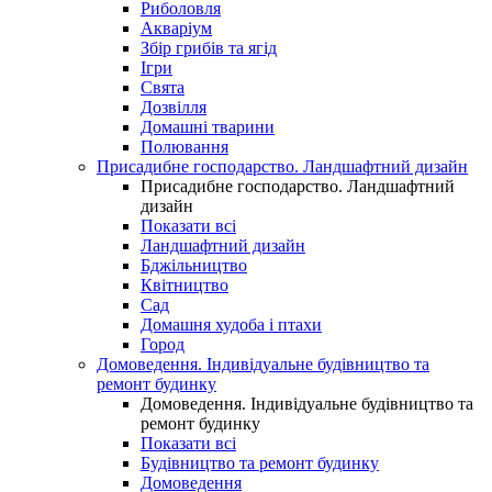
Риболовля
Акваріум
Збір грибів та ягід
Ігри
Свята
Дозвілля
Домашні тварини
Полювання
Присадибне господарство. Ландшафтний дизайн
Присадибне господарство. Ландшафтний
дизайн
Показати всі
Ландшафтний дизайн
Бджільництво
Квітництво
Сад
Домашня худоба і птахи
Город
Домоведення. Індивідуальне будівництво та
ремонт будинку
Домоведення. Індивідуальне будівництво та
ремонт будинку
Показати всі
Будівництво та ремонт будинку
Домоведення