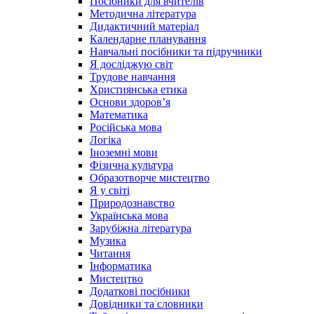
Посібники для вчителів
Методична література
Дидактичний матеріал
Календарне планування
Навчальні посібники та підручники
Я досліджую світ
Трудове навчання
Християнська етика
Основи здоров’я
Математика
Російська мова
Логіка
Іноземні мови
Фізична культура
Образотворче мистецтво
Я у світі
Природознавство
Українська мова
Зарубіжна література
Музика
Читання
Інформатика
Мистецтво
Додаткові посібники
Довідники та словники