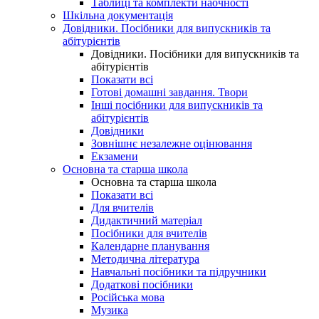
Таблиці та комплекти наочності
Шкільна документація
Довідники. Посібники для випускників та
абітурієнтів
Довідники. Посібники для випускників та
абітурієнтів
Показати всі
Готові домашні завдання. Твори
Інші посібники для випускників та
абітурієнтів
Довідники
Зовнішнє незалежне оцінювання
Екзамени
Основна та старша школа
Основна та старша школа
Показати всі
Для вчителів
Дидактичний матеріал
Посібники для вчителів
Календарне планування
Методична література
Навчальні посібники та підручники
Додаткові посібники
Російська мова
Музика