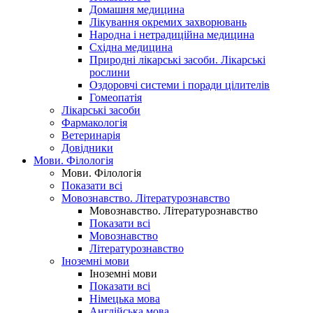
Домашня медицина
Лікування окремих захворювань
Народна і нетрадиційна медицина
Східна медицина
Природні лікарські засоби. Лікарські
рослини
Оздоровчі системи і поради цілителів
Гомеопатія
Лікарські засоби
Фармакологія
Ветеринарія
Довідники
Мови. Філологія
Мови. Філологія
Показати всі
Мовознавство. Літературознавство
Мовознавство. Літературознавство
Показати всі
Мовознавство
Літературознавство
Іноземні мови
Іноземні мови
Показати всі
Німецька мова
Англійська мова