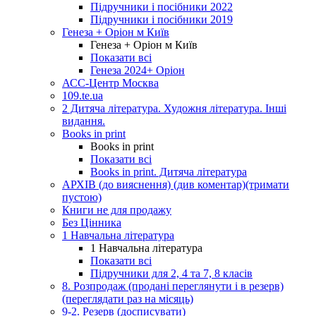
Підручники і посібники 2022
Підручники і посібники 2019
Генеза + Оріон м Київ
Генеза + Оріон м Київ
Показати всі
Генеза 2024+ Оріон
АСС-Центр Москва
109.te.ua
2 Дитяча література. Художня література. Інші
видання.
Books in print
Books in print
Показати всі
Books in print. Дитяча література
АРХІВ (до вияснення) (див коментар)(тримати
пустою)
Книги не для продажу
Без Цінника
1 Навчальна література
1 Навчальна література
Показати всі
Підручники для 2, 4 та 7, 8 класів
8. Розпродаж (продані переглянути і в резерв)
(переглядати раз на місяць)
9-2. Резерв (досписувати)