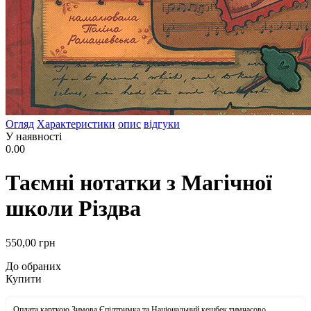
Огляд
Характеристики
опис
відгуки
У наявності
0.00
Таємні нотатки з Магічної
школи Різдва
550
,00
грн
До обраних
Купити
Оплата карткою Зимова Єпідтримка та Національний кешбек тимчасово