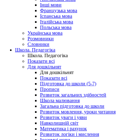
Інші мови
Французька мова
Іспанська мова
Італійська мова
Польська мова
Українська мова
Розмовники
Словники
Школа. Педагогіка
Школа. Педагогіка
Показати всі
Для дошкільнят
Для дошкільнят
Показати всі
Підготовка до школи (5-7)
Прописи
Розвиток загальних здібностей
Школа малювання
Загальна підготовка до школи
Розвиток мовлення, уроки читання
Розвиток уваги і уяви
Навколишній світ
Математика і рахунок
Розвиток логіки і мислення
Іноземні мови