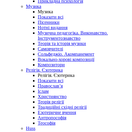
Прикладна психологія
Музика
Музика
Показати всі
Пісенники
Нотні видання
Музична педагогіка. Виконавство.
Інструментознавство
Теорія та історія музики
Самовчителі
Сольфеджіо. Акомпанемент
Вокально-хорові композиції
Композитори
Релігія. Єзотерика
Релігія. Єзотерика
Показати всі
Православ’я
Іслам
Християнство
Теорія релігії
Традиційні східні релігії
Езотеричне вчення
Антропософія
Теософія
Huss