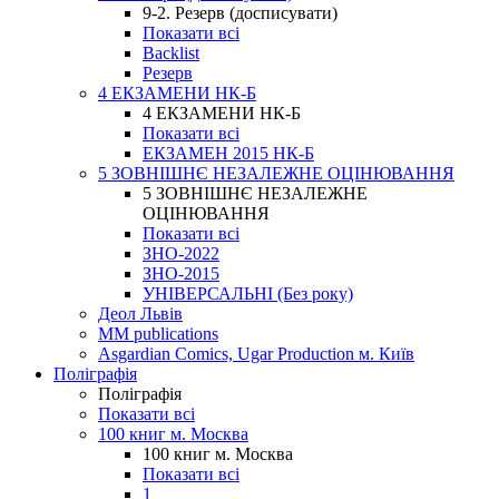
9-2. Резерв (досписувати)
Показати всі
Backlist
Резерв
4 ЕКЗАМЕНИ НК-Б
4 ЕКЗАМЕНИ НК-Б
Показати всі
ЕКЗАМЕН 2015 НК-Б
5 ЗОВНІШНЄ НЕЗАЛЕЖНЕ ОЦІНЮВАННЯ
5 ЗОВНІШНЄ НЕЗАЛЕЖНЕ
ОЦІНЮВАННЯ
Показати всі
ЗНО-2022
ЗНО-2015
УНІВЕРСАЛЬНІ (Без року)
Деол Львів
MM publications
Asgardian Comics, Ugar Production м. Київ
Поліграфія
Поліграфія
Показати всі
100 книг м. Москва
100 книг м. Москва
Показати всі
1