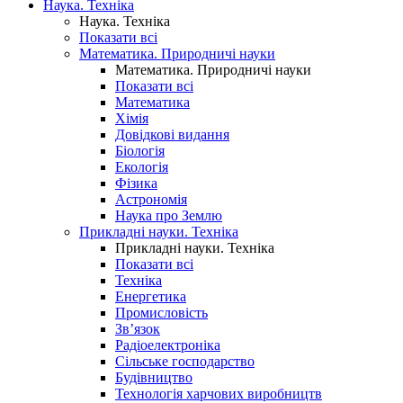
Наука. Техніка
Наука. Техніка
Показати всі
Математика. Природничі науки
Математика. Природничі науки
Показати всі
Математика
Хімія
Довідкові видання
Біологія
Екологія
Фізика
Астрономія
Наука про Землю
Прикладні науки. Техніка
Прикладні науки. Техніка
Показати всі
Техніка
Енергетика
Промисловість
Зв’язок
Радіоелектроніка
Сільське господарство
Будівництво
Технологія харчових виробництв