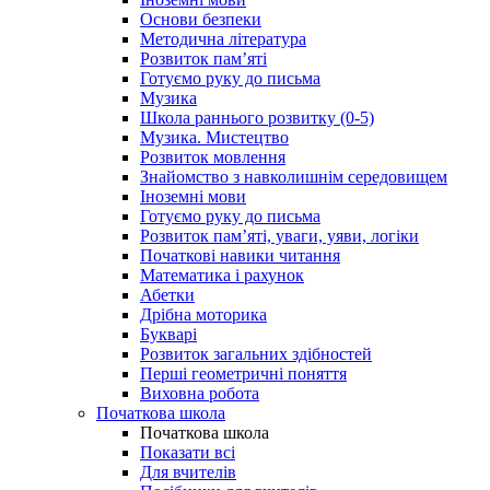
Основи безпеки
Методична література
Розвиток пам’яті
Готуємо руку до письма
Музика
Школа раннього розвитку (0-5)
Музика. Мистецтво
Розвиток мовлення
Знайомство з навколишнім середовищем
Іноземні мови
Готуємо руку до письма
Розвиток пам’яті, уваги, уяви, логіки
Початкові навики читання
Математика і рахунок
Абетки
Дрібна моторика
Букварі
Розвиток загальних здібностей
Перші геометричні поняття
Виховна робота
Початкова школа
Початкова школа
Показати всі
Для вчителів