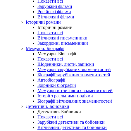
Показати всі
Зарубіжні фільми
Російські фільми
Вітчизняні фільми
Історичні романи
Історичні романи
Показати всі
Вітчизняні письменники
Закордонні письменники
Мемуари. Біографії
Мемуари. Біографії
Показати всі
Щоденники, листи, записки
Мемуари зарубіжних знаменитостей
Біографії зарубіжних знаменитостей
Автобіографії
Збірники біографій
Мемуари вітчизняних знаменитостей
Історії з реальними подіями
Біографії вітчизняних знаменитостей
Детективи. Бойовики
Детективи. Бойовики
Показати всі
Зарубіжні детективи та бойовики
Вітчизняні детективи та бойовики