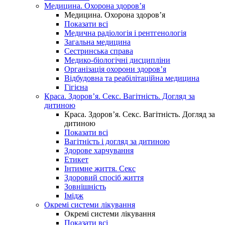
Медицина. Охорона здоров’я
Медицина. Охорона здоров’я
Показати всі
Медична радіологія і рентгенологія
Загальна медицина
Сестринська справа
Медико-біологічні дисципліни
Організація охорони здоров’я
Відбудовна та реабілітаційна медицина
Гігієна
Краса. Здоров’я. Секс. Вагітність. Догляд за
дитиною
Краса. Здоров’я. Секс. Вагітність. Догляд за
дитиною
Показати всі
Вагітність і догляд за дитиною
Здорове харчування
Етикет
Інтимне життя. Секс
Здоровий спосіб життя
Зовнішність
Імідж
Окремі системи лікування
Окремі системи лікування
Показати всі