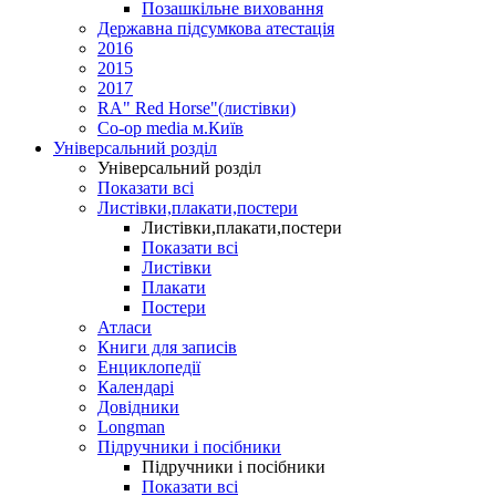
Позашкільне виховання
Державна підсумкова атестація
2016
2015
2017
RA" Red Horse"(листівки)
Co-op media м.Київ
Універсальний розділ
Універсальний розділ
Показати всі
Листівки,плакати,постери
Листівки,плакати,постери
Показати всі
Листівки
Плакати
Постери
Атласи
Книги для записів
Енциклопедії
Календарі
Довідники
Longman
Підручники і посібники
Підручники і посібники
Показати всі