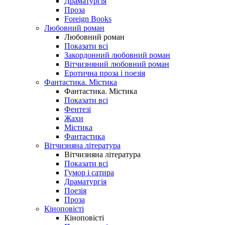
Драматургія
Проза
Foreign Books
Любовний роман
Любовний роман
Показати всі
Закордонний любовний роман
Вітчизняний любовний роман
Еротична проза і поезія
Фантастика. Містика
Фантастика. Містика
Показати всі
Фентезі
Жахи
Містика
Фантастика
Вітчизняна література
Вітчизняна література
Показати всі
Гумор і сатира
Драматургія
Поезія
Проза
Кіноповісті
Кіноповісті