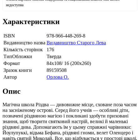
недоступна
Характеристики
ISBN
978-966-448-269-8
Видавництво назва
Видавництво Старого Лева
Кількість сторінок
176
ТипОбложки
Тверда
Формат
84х108/ 16 (200х260)
Зразок книги
89159508
Автор
Орлова О.
Опис
Магічна школа Різдва — дивовижне місце, сховане поза часом
на засніженому острові. Серед його учнів — особ­ливі діти,
позначені різдвяною магією і покликані здобути приховані
знання, щоб творити святковий настрій, великі й маленькі
різдвяні дива. Допомагають їм у цьому справжні чарівники:
Йоулупуккі, відьма Бефана, різдвяні гноми, велет Оленцеро і
навіть святий Миколай. Все, що відбувається у просторі школі,